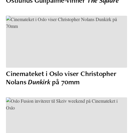
Östlunds Gullpalme-vinner
The Square
Cinemateket i Oslo viser Christopher
Nolans
Dunkirk
på 70mm