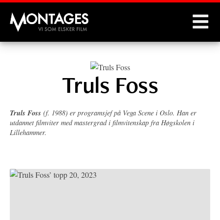
Montages
Truls Foss
Truls Foss
(f. 1988) er programsjef på Vega Scene i Oslo. Han er
utdannet filmviter med mastergrad i filmvitenskap fra Høgskolen i
Lillehammer.