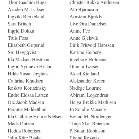
Thor Joachim Haga
Christer Bakke Andresen
Azadeh M. Isaksen
Atli Bjarnason
Ingvild Bjerkeland
Arnstein Bjørkly
Sara Brinch
Live Øra Danielsen
Ingrid Dokka
Annie Fee
Truls Foss
Anne Gjelsvik
Elisabeth Gripsrud
Eirik Frisvold Hanssen
Siri Häggqvist
Katrine Heiberg
Ida Madsen Hestman
Ingeborg Holmene
Ingrid Synneva Holtar
Gunnar Iversen
Hilde Susan Jægtnes
Aksel Kielland
Cathrine Knudsen
Aleksander Koren
Roskva Koritzinsky
Nadège Lourme
Endre Eidsaa Larsen
Abirami Logendran
Ole Jacob Madsen
Helga Brekke Mathisen
Pernille Middelthon
Jo Sondre Moseng
Ida Cathrine Holme Nielsen
Eivind M. Nordengen
Mads Outzen
Tonje Skar Reiersen
Hedda Robertsen
P. Stuart Robinson
John Kåre Raake
Eivind Røssaak