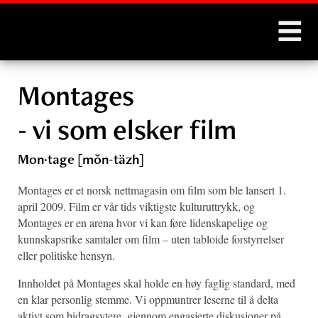
Montages
Montages
- vi som elsker film
Mon·tage
[mŏn-täzh]
Montages er et norsk nettmagasin om film som ble lansert 1.
april 2009. Film er vår tids viktigste kulturuttrykk, og
Montages er en arena hvor vi kan føre lidenskapelige og
kunnskapsrike samtaler om film – uten tabloide forstyrrelser
eller politiske hensyn.
Innholdet på Montages skal holde en høy faglig standard, med
en klar personlig stemme. Vi oppmuntrer leserne til å delta
aktivt som bidragsytere, gjennom engasjerte diskusjoner på