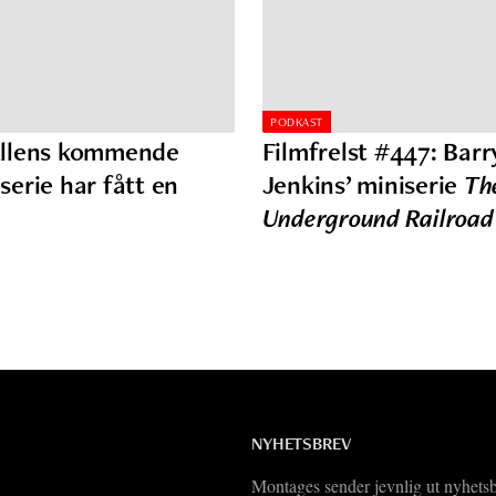
PODKAST
llens kommende
Filmfrelst #447: Barr
erie har fått en
Jenkins’ miniserie
Th
Underground Railroad
NYHETSBREV
Montages sender jevnlig ut nyhets