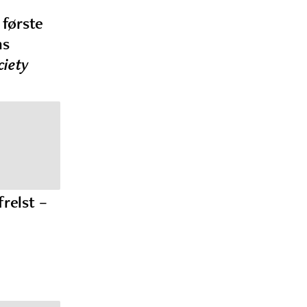
første
ns
ciety
frelst –