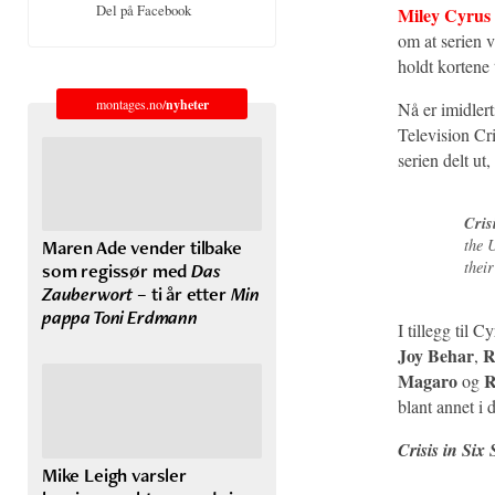
Del på Facebook
Miley Cyrus
om at serien v
holdt kortene t
montages.no/
nyheter
Nå er imidlert
Television Cr
serien delt ut,
Cris
Maren Ade vender tilbake
the 
thei
som regissør med
Das
Zauberwort
– ti år etter
Min
pappa Toni Erdmann
I tillegg til
Joy Behar
R
,
Magaro
R
og
blant annet i
Crisis in Six
Mike Leigh varsler