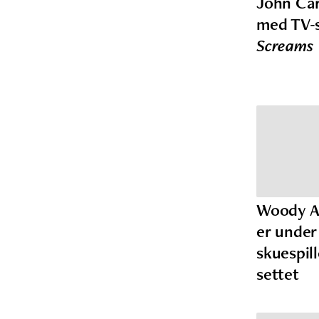
John Car
med TV-
Screams
Woody Al
er under 
skuespil
settet