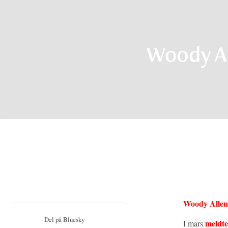
Woody A
Woody Allen
Del på Bluesky
meldte
I mars