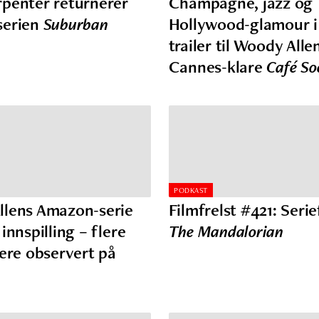
penter returnerer
Champagne, jazz og
serien
Suburban
Hollywood-glamour i 
trailer til Woody Alle
Cannes-klare
Café So
PODKAST
lens Amazon-serie
Filmfrelst #421: Serie
innspilling – flere
The Mandalorian
lere observert på