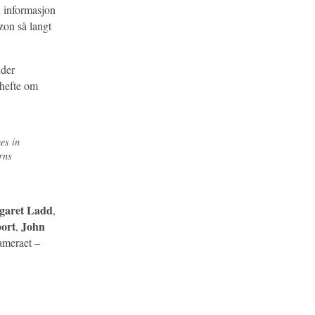
n informasjon
zon så langt
nder
shefte om
es in
rns
garet Ladd
,
ort
John
,
kameraet –