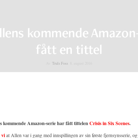
llens kommende Amazon-s
fått en tittel
Av
Truls Foss
8. august 2016
s kommende Amazon-serie har fått tittelen
Crisis in Six Scenes
.
 vi
at Allen var i gang med innspillingen av sin første fjernsynsserie, og