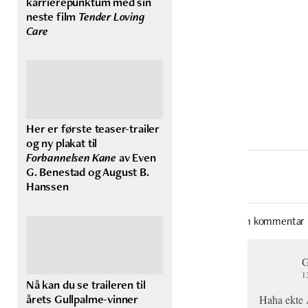
karrierepunktum med sin
neste film
Tender Loving
Care
Her er første teaser-trailer
og ny plakat til
Forbannelsen Kane
av Even
G. Benestad og August B.
Hanssen
1 kommentar
G
1
Nå kan du se traileren til
årets Gullpalme-vinner
Haha ekte A