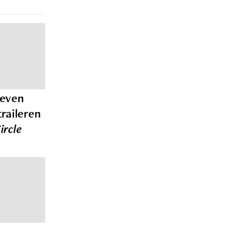
teven
raileren
ircle