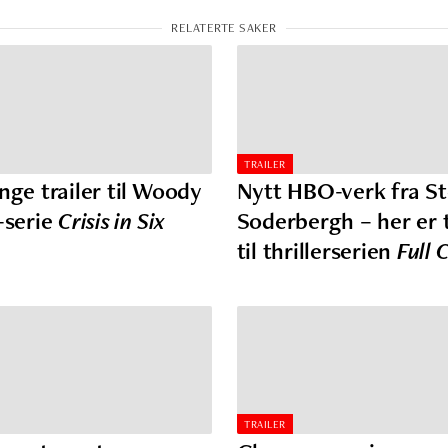
TRAILER
nge trailer til Woody
Nytt HBO-verk fra S
-serie
Crisis in Six
Soderbergh – her er t
til thrillerserien
Full C
TRAILER