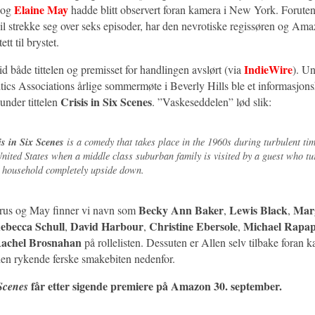
Elaine May
og
hadde blitt observert foran kamera i New York. Forute
il strekke seg over seks episoder, har den nevrotiske regissøren og Ama
ett til brystet.
IndieWire
id både tittelen og premisset for handlingen avslørt (via
). U
itics Associations årlige sommermøte i Beverly Hills ble et informasjon
Crisis in Six Scenes
 under tittelen
. ”Vaskeseddelen” lød slik:
is in Six Scenes
is a comedy that takes place in the 1960s during turbulent tim
United States when a middle class suburban family is visited by a guest who tu
r household completely upside down.
Becky Ann Baker
Lewis Black
Mar
 Cyrus og May finner vi navn som
,
,
ebecca Schull
David Harbour
Christine Ebersole
Michael Rapap
,
,
,
achel Brosnahan
på rollelisten. Dessuten er Allen selv tilbake foran 
 den rykende ferske smakebiten nedenfor.
får etter sigende premiere på Amazon 30. september.
 Scenes