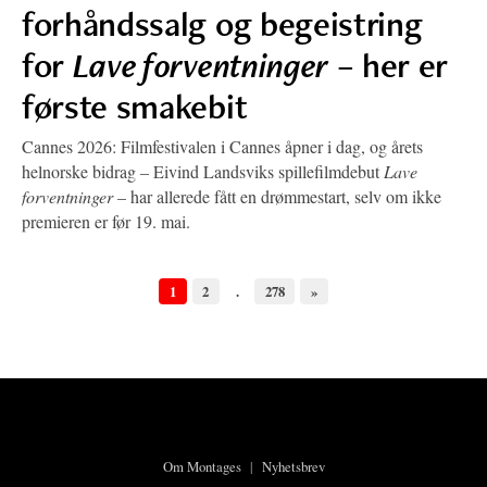
forhåndssalg og begeistring
for
Lave forventninger
– her er
første smakebit
Cannes 2026: Filmfestivalen i Cannes åpner i dag, og årets
helnorske bidrag – Eivind Landsviks spillefilmdebut
Lave
forventninger
– har allerede fått en drømmestart, selv om ikke
premieren er før 19. mai.
1
2
.
278
»
Om Montages
|
Nyhetsbrev