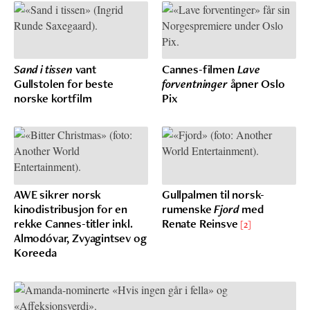
Sand i tissen
vant
Cannes-filmen
Lave
Gullstolen for beste
forventninger
åpner Oslo
norske kortfilm
Pix
AWE sikrer norsk
Gullpalmen til norsk-
kinodistribusjon for en
rumenske
Fjord
med
rekke Cannes-titler inkl.
Renate Reinsve
[2]
Almodóvar, Zvyagintsev og
Koreeda