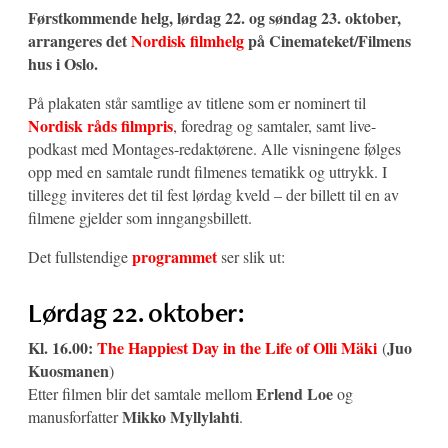
Førstkommende helg, lørdag 22. og søndag 23. oktober,
arrangeres det
Nordisk filmhelg
på Cinemateket/Filmens
hus i Oslo.
På plakaten står samtlige av titlene som er nominert til
Nordisk råds filmpris
, foredrag og samtaler, samt live-
podkast med Montages-redaktørene. Alle visningene følges
opp med en samtale rundt filmenes tematikk og uttrykk. I
tillegg inviteres det til fest lørdag kveld – der billett til en av
filmene gjelder som inngangsbillett.
programmet
Det fullstendige
ser slik ut:
Lørdag 22. oktober:
Kl. 16.00:
The Happiest Day in the Life of Olli Mäki
Juo
(
Kuosmanen
)
Erlend Loe
Etter filmen blir det samtale mellom
og
Mikko Myllylahti
manusforfatter
.