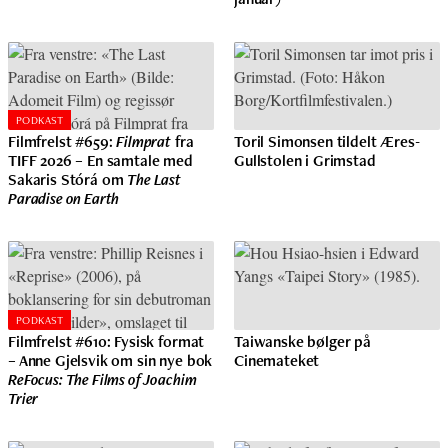
PODKAST
Filmfrelst #659:
Filmprat
fra
Toril Simonsen tildelt Æres-
TIFF 2026 – En samtale med
Gullstolen i Grimstad
Sakaris Stórá om
The Last
Paradise on Earth
PODKAST
Filmfrelst #610: Fysisk format
Taiwanske bølger på
– Anne Gjelsvik om sin nye bok
Cinemateket
ReFocus: The Films of Joachim
Trier