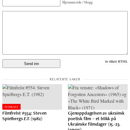
Hjemmeside / blogg
Se tillatt HTML
PODKAST
Filmfrelst #554: Steven
Gjenoppdagelsen av ukrainsk
Spielbergs
E.T.
(1982)
poetisk film – et blikk på
Ukrainske filmdager (15.-23.
januar)