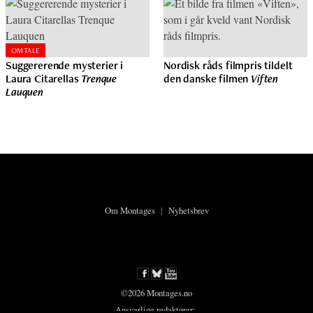
OMTALE
Suggererende mysterier i
Nordisk råds filmpris tildelt
Laura Citarellas
Trenque
den danske filmen
Viften
Lauquen
Om Montages
|
Nyhetsbrev
©2026 Montages.no
Ansvarlige redaktører: