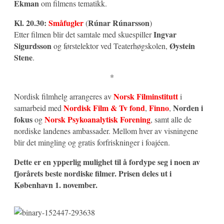
Ekman
om filmens tematikk.
Kl. 20.30:
Småfugler
Rúnar Rúnarsson
(
)
Ingvar
Etter filmen blir det samtale med skuespiller
Sigurdsson
Øystein
og førstelektor ved Teaterhøgskolen,
Stene
.
*
Norsk Filminstitutt
Nordisk filmhelg arrangeres av
i
Nordisk Film & Tv fond
Finno
Norden i
samarbeid med
,
,
fokus
Norsk Psykoanalytisk Forening
og
, samt alle de
nordiske landenes ambassader. Mellom hver av visningene
blir det mingling og gratis forfriskninger i foajéen.
Dette er en ypperlig mulighet til å fordype seg i noen av
fjorårets beste nordiske filmer. Prisen deles ut i
København 1. november.