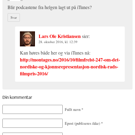
Blir podcastene fra helgen lagt ut på iTunes?
Svar
Lars Ole Kristiansen
sier:
28. oktober 2016, kl. 12:39
Kan høres både her og via iTunes nå:
http://montages.no/2016/10/filmfrelst-247-om-det-
nordiske-og-kjonnsrepresentasjon-nordisk-rads-
filmpris-2016/
Din kommentar
Fullt navn
*
Epost
(publiseres ikke)
*