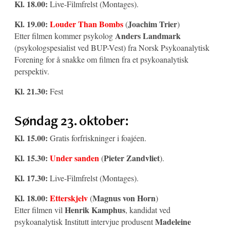
Kl. 18.00:
Live-Filmfrelst (Montages).
Kl. 19.00:
Louder Than Bombs
Joachim Trier
(
)
Anders Landmark
Etter filmen kommer psykolog
(psykologspesialist ved BUP-Vest) fra Norsk Psykoanalytisk
Forening for å snakke om filmen fra et psykoanalytisk
perspektiv.
Kl. 21.30:
Fest
Søndag 23. oktober:
Kl. 15.00:
Gratis forfriskninger i foajéen.
Kl. 15.30:
Under sanden
Pieter Zandvliet
(
).
Kl. 17.30:
Live-Filmfrelst (Montages).
Kl. 18.00:
Etterskjelv
Magnus von Horn
(
)
Henrik Kamphus
Etter filmen vil
, kandidat ved
Madeleine
psykoanalytisk Institutt intervjue produsent