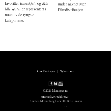
favoritter
Etterskjelv
og
Min
under navnet Mer
lille søster
er representert i
Filmdistribusjon.
noen av de tyngste
kategoriene.
Om Montages
|
Nyhetsbrev
©2026 Montages.no
Ansvarlige redaktører:
Karsten Meinich
og
Lars Ole Kristiansen
Personvern og cookies