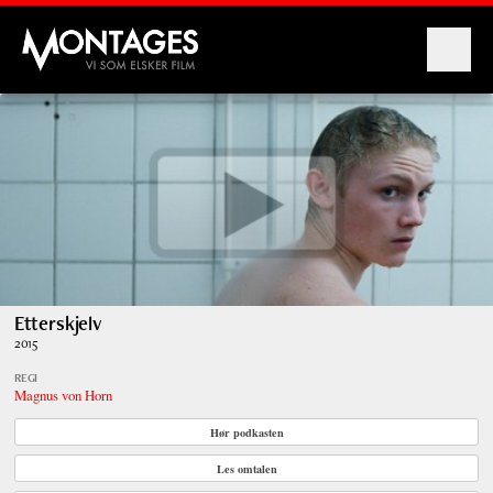
Montages
Etterskjelv
2015
REGI
Magnus von Horn
Hør podkasten
Les omtalen