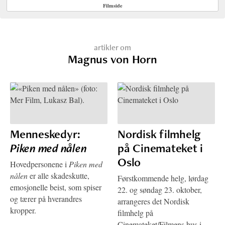
Filmside
artikler om
Magnus von Horn
Menneskedyr:
Nordisk filmhelg
Piken med nålen
på Cinemateket i
Oslo
Hovedpersonene i
Piken med
nålen
er alle skadeskutte,
Førstkommende helg, lørdag
emosjonelle beist, som spiser
22. og søndag 23. oktober,
og tærer på hverandres
arrangeres det Nordisk
kropper.
filmhelg på
Cinemateket/Filmens hus i