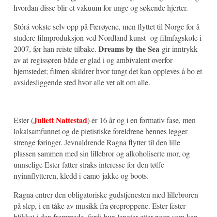
hvordan disse blir et vakuum for unge og søkende hjerter.
Stórá vokste selv opp på Færøyene, men flyttet til Norge for å
studere filmproduksjon ved Nordland kunst- og filmfagskole i
Dreams by the Sea
2007, før han reiste tilbake.
gir inntrykk
av at regissøren både er glad i og ambivalent overfor
hjemstedet; filmen skildrer hvor tungt det kan oppleves å bo et
avsidesliggende sted hvor alle vet alt om alle.
Juliett Nattestad
Ester (
) er 16 år og i en formativ fase, men
lokalsamfunnet og de pietistiske foreldrene hennes legger
strenge føringer. Jevnaldrende Ragna flytter til den lille
plassen sammen med sin lillebror og alkoholiserte mor, og
unnselige Ester fatter straks interesse for den tøffe
nyinnflytteren, kledd i camo-jakke og boots.
Ragna entrer den obligatoriske gudstjenesten med lillebroren
på slep, i en tåke av musikk fra øreproppene. Ester fester
blikket i den fremmede, fordi hun lengter etter noen som kan