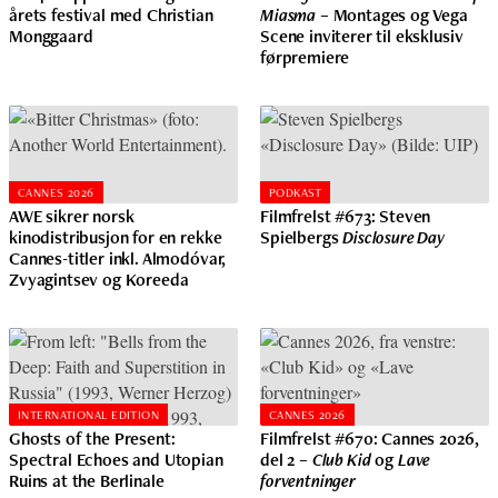
årets festival med Christian
Miasma
– Montages og Vega
Monggaard
Scene inviterer til eksklusiv
førpremiere
CANNES 2026
PODKAST
AWE sikrer norsk
Filmfrelst #673: Steven
kinodistribusjon for en rekke
Spielbergs
Disclosure Day
Cannes-titler inkl. Almodóvar,
Zvyagintsev og Koreeda
INTERNATIONAL EDITION
CANNES 2026
Ghosts of the Present:
Filmfrelst #670: Cannes 2026,
Spectral Echoes and Utopian
del 2 –
Club Kid
og
Lave
Ruins at the Berlinale
forventninger