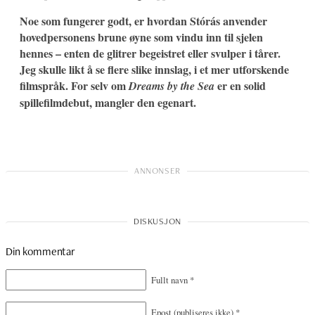
Noe som fungerer godt, er hvordan Stórás anvender
hovedpersonens brune øyne som vindu inn til sjelen
hennes – enten de glitrer begeistret eller svulper i tårer.
Jeg skulle likt å se flere slike innslag, i et mer utforskende
filmspråk. For selv om
er en solid
Dreams by the Sea
spillefilmdebut, mangler den egenart.
Din kommentar
Fullt navn
*
Epost
(publiseres ikke)
*