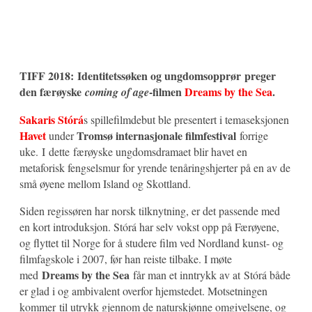
TIFF 2018: Identitetssøken og ungdomsopprør preger
den færøyske
-filmen
Dreams by the Sea
.
coming of age
Sakaris Stórá
s spillefilmdebut ble presentert i temaseksjonen
Havet
Tromsø internasjonale filmfestival
under
forrige
uke. I dette færøyske ungdomsdramaet blir havet en
metaforisk fengselsmur for yrende tenåringshjerter på en av de
små øyene mellom Island og Skottland.
Siden regissøren har norsk tilknytning, er det passende med
en kort introduksjon. Stórá har selv vokst opp på Færøyene,
og flyttet til Norge for å studere film ved Nordland kunst- og
filmfagskole i 2007, før han reiste tilbake. I møte
Dreams by the Sea
med
får man et inntrykk av at Stórá både
er glad i og ambivalent overfor hjemstedet. Motsetningen
kommer til utrykk gjennom de naturskjønne omgivelsene, og