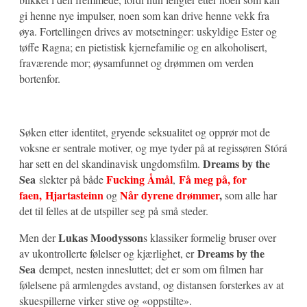
gi henne nye impulser, noen som kan drive henne vekk fra
øya. Fortellingen drives av motsetninger: uskyldige Ester og
tøffe Ragna; en pietistisk kjernefamilie og en alkoholisert,
fraværende mor; øysamfunnet og drømmen om verden
bortenfor.
Søken etter identitet, gryende seksualitet og opprør mot de
voksne er sentrale motiver, og mye tyder på at regissøren Stórá
Dreams by the
har sett en del skandinavisk ungdomsfilm.
Sea
Fucking Åmål
Få meg på, for
slekter på både
,
faen,
Hjartasteinn
Når dyrene drømmer
,
og
som alle har
det til felles at de utspiller seg på små steder.
Lukas Moodysson
Men der
s klassiker formelig bruser over
Dreams by the
av ukontrollerte følelser og kjærlighet, er
Sea
dempet, nesten innesluttet; det er som om filmen har
følelsene på armlengdes avstand, og distansen forsterkes av at
skuespillerne virker stive og «oppstilte».