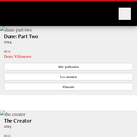
Montages
Dune: Part Two
2024
REGI
Denis Villeneuve
Hør podkasten
Les omtalen
Filmside
The Creator
2023
REGI