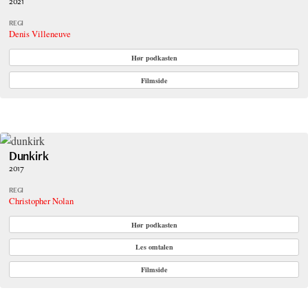
2021
REGI
Denis Villeneuve
Hør podkasten
Filmside
Dunkirk
2017
REGI
Christopher Nolan
Hør podkasten
Les omtalen
Filmside