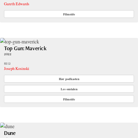
Gareth Edwards
Filmside
Top Gun: Maverick
2022
REGI
Joseph Kosinski
Hør podkasten
Les omtalen
Filmside
Dune