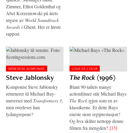
Zimmer, Elliot Goldenthal og
Abel Korzeniowski på årets
utgave av
World Soundtrack
Awards
i Ghent. Her er første
rapport.
MÅNEDENS KOMPONIST
COUP DE COEUR
Steve Jablonsky
The Rock
(1996)
Komponist Steve Jablonsky
Blant 90-tallets mange
returnerer til Michael Bay-
actionfilmer står Michael Bays
universet med
Transformers 3
,
The Rock
igjen som en av
men overlever han
klassikerne. Er dette Bays
lydangrepene?
eneste store regiprestasjon?
Og hva skiller nettopp denne
filmen fra mengden?
[13]