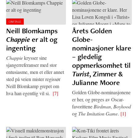
OMTALE
Neill Blomkamps
Årets Golden
Chappie
er alt og
Globe-
ingenting
nominasjoner klare
– gledelig
Chappie
krysser sine
oppmerksomhet til
sjangerreferanser med stor
entusiasme, men et eller annet
Turist
, Zimmer &
sted på veien mister regissør
Julianne Moore
Neill Blomkamp grepet om
Golden Globe-nominasjonene
hva han egentlig vil si.
[7]
er her, og preges av Oscar-
favorittene
Birdman
,
Boyhood
og
The Imitation Game
.
[1]