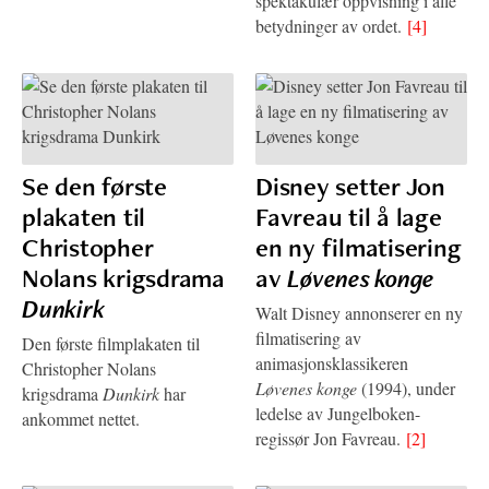
spektakulær oppvisning i alle
betydninger av ordet.
[4]
Se den første
Disney setter Jon
plakaten til
Favreau til å lage
Christopher
en ny filmatisering
Nolans krigsdrama
av
Løvenes konge
Dunkirk
Walt Disney annonserer en ny
filmatisering av
Den første filmplakaten til
animasjonsklassikeren
Christopher Nolans
Løvenes konge
(1994), under
krigsdrama
Dunkirk
har
ledelse av Jungelboken-
ankommet nettet.
regissør Jon Favreau.
[2]