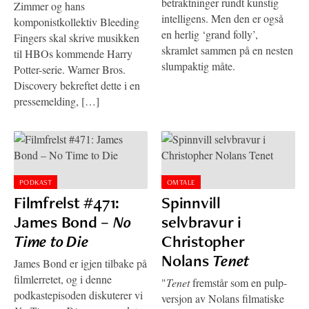
betraktninger rundt kunstig
Zimmer og hans
intelligens. Men den er også
komponistkollektiv Bleeding
en herlig ‘grand folly’,
Fingers skal skrive musikken
skramlet sammen på en nesten
til HBOs kommende Harry
slumpaktig måte.
Potter-serie. Warner Bros.
Discovery bekreftet dette i en
pressemelding, […]
PODKAST
OMTALE
Filmfrelst #471:
Spinnvill
James Bond –
No
selvbravur i
Time to Die
Christopher
Nolans
Tenet
James Bond er igjen tilbake på
filmlerretet, og i denne
"
Tenet
fremstår som en pulp-
podkastepisoden diskuterer vi
versjon av Nolans filmatiske