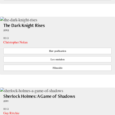
The Dark Knight Rises
2012
REGI
Christopher Nolan
Hør podkasten
Les omtalen
Filmside
Sherlock Holmes: A Game of Shadows
2011
REGI
Guy Ritchie