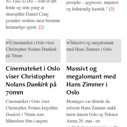
No Time to Die
– som er det
prosjekt – aggressiv, impulsiv
femte og siste gang at
og fullstendig kaotisk."
[3]
skuespiller Daniel Craig
gestalter verdens mest berømte
hemmelige agent.
[2]
Cinemateket i Oslo
Massivt og
viser Christopher
megalomant med
Nolans
Dunkirk
på
Hans Zimmer i
70mm
Oslo
Cinemateket i Oslo viser
Montages var tilstede da
Christopher Nolans krigsfilm
selveste Hans Zimmer stakk
Dunkirk
i 70mm som
turen innom Oslo og Telenor
Månedens film i august.
Arena 20. mai - en