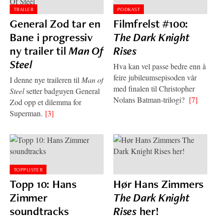
TRAILER
PODKAST
General Zod tar en
Filmfrelst #100:
Bane i progressiv
The Dark Knight
ny trailer til
Man Of
Rises
Steel
Hva kan vel passe bedre enn å
feire jubileumsepisoden vår
I denne nye traileren til
Man of
med finalen til Christopher
Steel
setter badguyen General
Nolans Batman-trilogi?
[7]
Zod opp et dilemma for
Superman.
[3]
TOPPLISTER
Topp 10: Hans
Hør Hans Zimmers
Zimmer
The Dark Knight
soundtracks
Rises
her!