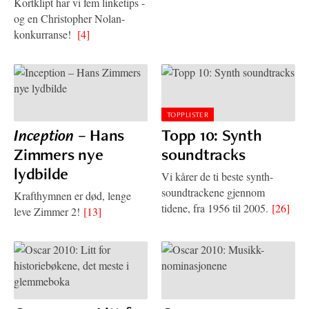
Kortklipt har vi fem linketips -
og en Christopher Nolan-
konkurranse!
[4]
TOPPLISTER
Inception
– Hans
Topp 10: Synth
Zimmers nye
soundtracks
lydbilde
Vi kårer de ti beste synth-
soundtrackene gjennom
Krafthymnen er død, lenge
tidene, fra 1956 til 2005.
[26]
leve Zimmer 2!
[13]