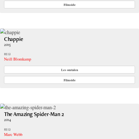
Filmside
Chappie
2015
REGI
Neill Blomkamp
Les omtalen
Filmside
The Amazing Spider-Man 2
2014
REGI
Marc Webb