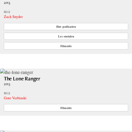
2013
REGI
Zack Snyder
Hør podkasten
Les omtalen
Filmside
The Lone Ranger
2013
REGI
Gore Verbinski
Filmside