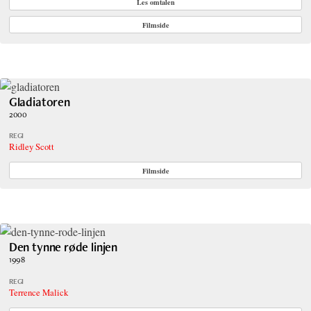
Les omtalen
Filmside
Gladiatoren
2000
REGI
Ridley Scott
Filmside
Den tynne røde linjen
1998
REGI
Terrence Malick