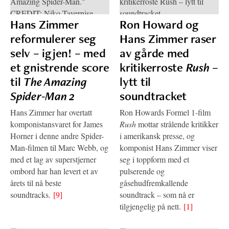
Hans Zimmer
Ron Howard og
reformulerer seg
Hans Zimmer raser
selv – igjen! – med
av gårde med
et gnistrende score
kritikerroste
Rush
–
til
The Amazing
lytt til
Spider-Man 2
soundtracket
Hans Zimmer har overtatt
Ron Howards Formel 1-film
komponistansvaret for James
Rush
mottar strålende kritikker
Horner i denne andre Spider-
i amerikansk presse, og
Man-filmen til Marc Webb, og
komponist Hans Zimmer viser
med et lag av superstjerner
seg i toppform med et
ombord har han levert et av
pulserende og
årets til nå beste
gåsehudfremkallende
soundtracks.
[9]
soundtrack – som nå er
tilgjengelig på nett.
[1]