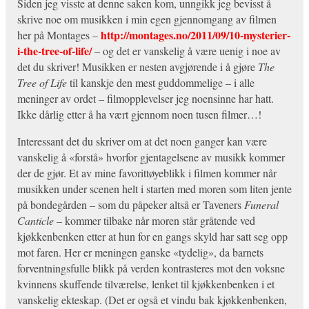
Siden jeg visste at denne saken kom, unngikk jeg bevisst å
skrive noe om musikken i min egen gjennomgang av filmen
http://montages.no/2011/09/10-mysterier-
her på Montages –
i-the-tree-of-life/
– og det er vanskelig å være uenig i noe av
det du skriver! Musikken er nesten avgjørende i å gjøre
The
Tree of Life
til kanskje den mest guddommelige – i alle
meninger av ordet – filmopplevelser jeg noensinne har hatt.
Ikke dårlig etter å ha vært gjennom noen tusen filmer…!
Interessant det du skriver om at det noen ganger kan være
vanskelig å «forstå» hvorfor gjentagelsene av musikk kommer
der de gjør. Et av mine favorittøyeblikk i filmen kommer når
musikken under scenen helt i starten med moren som liten jente
på bondegården – som du påpeker altså er Taveners
Funeral
Canticle
– kommer tilbake når moren står gråtende ved
kjøkkenbenken etter at hun for en gangs skyld har satt seg opp
mot faren. Her er meningen ganske «tydelig», da barnets
forventningsfulle blikk på verden kontrasteres mot den voksne
kvinnens skuffende tilværelse, lenket til kjøkkenbenken i et
vanskelig ekteskap. (Det er også et vindu bak kjøkkenbenken,