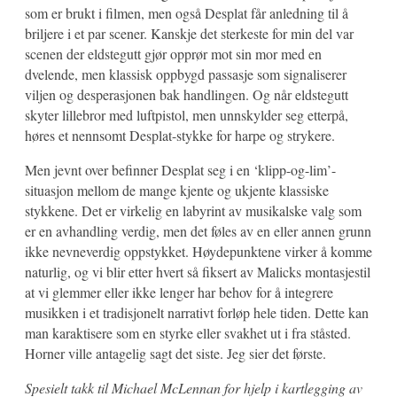
som er brukt i filmen, men også Desplat får anledning til å
briljere i et par scener. Kanskje det sterkeste for min del var
scenen der eldstegutt gjør opprør mot sin mor med en
dvelende, men klassisk oppbygd passasje som signaliserer
viljen og desperasjonen bak handlingen. Og når eldstegutt
skyter lillebror med luftpistol, men unnskylder seg etterpå,
høres et nennsomt Desplat-stykke for harpe og strykere.
Men jevnt over befinner Desplat seg i en ‘klipp-og-lim’-
situasjon mellom de mange kjente og ukjente klassiske
stykkene. Det er virkelig en labyrint av musikalske valg som
er en avhandling verdig, men det føles av en eller annen grunn
ikke nevneverdig oppstykket. Høydepunktene virker å komme
naturlig, og vi blir etter hvert så fiksert av Malicks montasjestil
at vi glemmer eller ikke lenger har behov for å integrere
musikken i et tradisjonelt narrativt forløp hele tiden. Dette kan
man karaktisere som en styrke eller svakhet ut i fra ståsted.
Horner ville antagelig sagt det siste. Jeg sier det første.
Spesielt takk til Michael McLennan for hjelp i kartlegging av