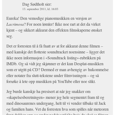
Dag Sødtholt
sier:
13. september 2011, kl. 16:03
Eureka! Den vemodige pianomusikken en versjon av
Lacrimosa
? For noen lømler! Ikke noe rart at det da virket
kjent – og sikkert akkurat den effekten filmskaperne ønsket
seg.
Det er forresten til å få fnatt av at for akkurat denne filmen –
med kanskje det flotteste soundtracket noensinne – ligger det
ikke noen informasjon i «Soundtrack listing»-rubrikken på
IMDb. Og så vidt jeg skjønner er det kun Desplat-musikken
som er utgitt på CD? Dermed er man avhengig av hukommelse
eller notater fra slutt-tekstene under filmvisningen – og så
forsøke å lete opp musikken på YouTube eller noe slikt.
Jeg burde kanskje ha presisert at når jeg snakker om
«skapelsesberetningen» mener jeg hele segmentet fram til og
med dinosaurenes undergang, helt til vi vender tilbake til Jack
og familien hans. Vet du forresten hva som spilles når meteoren
først dukker opp og under nedslaget? Og hvis du skal se filmen