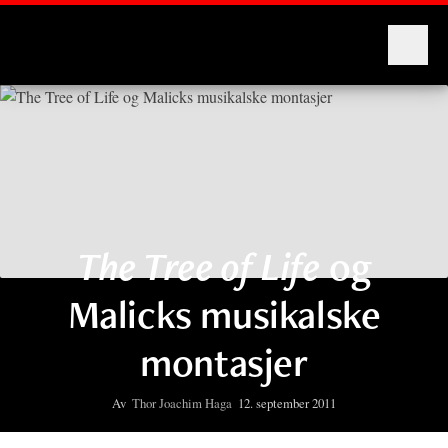
Montages
The Tree of Life
og
Malicks musikalske
montasjer
Av
Thor Joachim Haga
12. september 2011