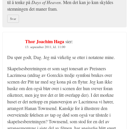
til å tenke på
Days of Heaven
. Men det kan jo kun skyldes
stemningen det maner fram.
Svar
Thor Joachim Haga
sier:
13. september 2011, kl. 11:00
Du spør godt, Dag. Jeg må virkelig se etter i notatene mine.
Skapelsesberetningen er som sagt tonesatt av Preisners
Lacrimosa (utdrag av Goreckis tredje symfoni brukes over
scenen der Pitt tar med seg kona på en flytur. Jeg kan ikke
huske om den også blør over i scenen der hun svever foran
eiketreet, men jeg tror det er litt overlapp der). I det morkne
huset er det nettopp en pianoversjon av Lacrimosa vi hører,
arrangert Hanan Townsend. Kanskje for å illustrere den
overveiende følelsen av tap og død som også var tilstede i
skapelsesberetningen? Townsend, som stod for en del av
arrangementene i siste del av filmen, har angivelig blitt spurt