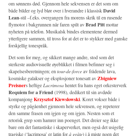
om sønnens død. Gjennom hele sekvensen er det som om
David
både bilder og lyd blør over i hverandre i klassisk
Lean
-stil –f.eks. overgangen fra morens skrik til en rusende
Brad Pitt
flymotor i bakgrunnen når faren spilt av
mottar
nyheten på telefon. Musikalsk bindes elementene dermed
ytterligere sammen, til tross for at det er to stykker med ganske
forskjellig tonespråk.
Det som for meg, og sikkert mange andre, stod som det
sterkeste audiovisuelle øyeblikket i filmen befinner seg i
skapelsesberetningen; en
tour-de-force
av frådende lava,
Zbigniew
kosmiske galakser og eksplosjoner tonesatt av
Preisner
s heftige
Lacrimosa
hentet fra hans eget orkesterverk
Requiem for a Friend
(1998), dedikert til sin avdøde
Krzysztof Kiewslowski
kompanjong
. Koret vokser både i
styrke og pågåenhet gjennom hele sekvensen, og repeterer
den samme frasen om igjen og om igjen. Nesten som et
retorisk grep som hamrer inn poenget. Det dreier seg ikke
bare om det fantastiske i skaperverket, men også det usigelig
tragiske (‘lacrimosa’ er latin for
å gråte
) i å miste noen det