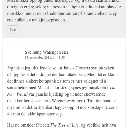
om igjen er jeg veldig interessert i å høre om du da kan plassere
musikken under den sårede dinosauren på stranden/haiene og
etterspillet av nattkjole-episoden…
Svar
Sveinung Wålengen
sier:
14. september 2011, kl. 11:58
Jeg må si jeg fikk forståelse for James Horners syn på saken
når jeg leste det utdraget der han uttaler seg. Men det er klart,
det finnes sikkert komponister som er mer velegnet til å
samarbeide med Malick – for øvrig synes jeg musikken i
The
New World
var ganske kjedelig og til tider enerverende
(snakker her spesielt om Wagner-overturen). Tror det handler
mye om at det så åpenbart legges opp til noe storslagent, som
for min del aldri åpenbarer seg.
Har nå omsider fått sett
The Tree of Life
, og vet ikke helt hva