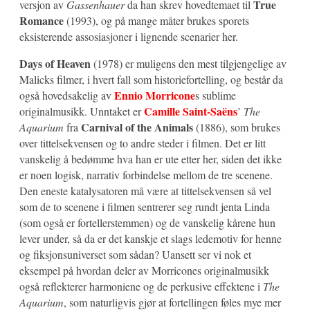
True
versjon av
Gassenhauer
da han skrev hovedtemaet til
Romance
(1993), og på mange måter brukes sporets
eksisterende assosiasjoner i lignende scenarier her.
Days of Heaven
(1978) er muligens den mest tilgjengelige av
Malicks filmer, i hvert fall som historiefortelling, og består da
Ennio Morricone
også hovedsakelig av
s sublime
Camille Saint-Saëns
originalmusikk. Unntaket er
’
The
Carnival of the Animals
Aquarium
fra
(1886), som brukes
over tittelsekvensen og to andre steder i filmen. Det er litt
vanskelig å bedømme hva han er ute etter her, siden det ikke
er noen logisk, narrativ forbindelse mellom de tre scenene.
Den eneste katalysatoren må være at tittelsekvensen så vel
som de to scenene i filmen sentrerer seg rundt jenta Linda
(som også er fortellerstemmen) og de vanskelig kårene hun
lever under, så da er det kanskje et slags ledemotiv for henne
og fiksjonsuniverset som sådan? Uansett ser vi nok et
eksempel på hvordan deler av Morricones originalmusikk
også reflekterer harmoniene og de perkusive effektene i
The
Aquarium
, som naturligvis gjør at fortellingen føles mye mer