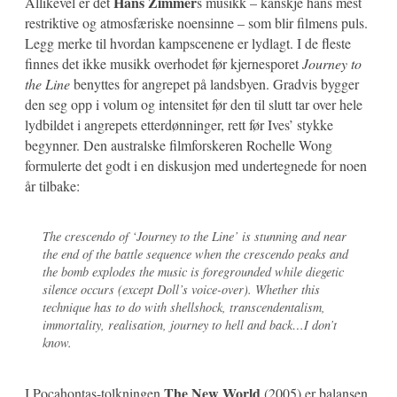
Hans Zimmer
Allikevel er det
s musikk – kanskje hans mest
restriktive og atmosfæriske noensinne – som blir filmens puls.
Legg merke til hvordan kampscenene er lydlagt. I de fleste
finnes det ikke musikk overhodet før kjernesporet
Journey to
the Line
benyttes for angrepet på landsbyen. Gradvis bygger
den seg opp i volum og intensitet før den til slutt tar over hele
lydbildet i angrepets etterdønninger, rett før Ives’ stykke
begynner. Den australske filmforskeren Rochelle Wong
formulerte det godt i en diskusjon med undertegnede for noen
år tilbake:
The crescendo of ‘Journey to the Line’ is stunning and near
the end of the battle sequence when the crescendo peaks and
the bomb explodes the music is foregrounded while diegetic
silence occurs (except Doll’s voice-over). Whether this
technique has to do with shellshock, transcendentalism,
immortality, realisation, journey to hell and back…I don’t
know.
The New World
I Pocahontas-tolkningen
(2005) er balansen