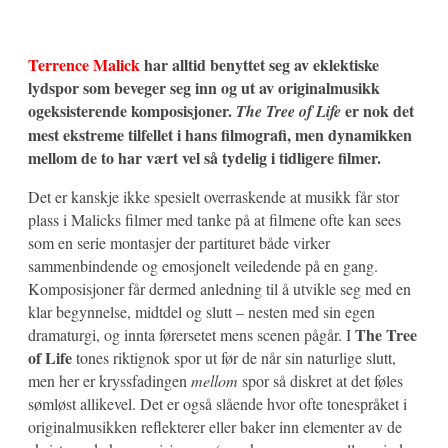
Terrence Malick
har alltid benyttet seg av eklektiske
lydspor som beveger seg inn og ut av originalmusikk
ogeksisterende komposisjoner.
er nok det
The Tree of Life
mest ekstreme tilfellet i hans filmografi, men dynamikken
mellom de to har vært vel så tydelig i tidligere filmer.
Det er kanskje ikke spesielt overraskende at musikk får stor
plass i Malicks filmer med tanke på at filmene ofte kan sees
som en serie montasjer der partituret både virker
sammenbindende og emosjonelt veiledende på en gang.
Komposisjoner får dermed anledning til å utvikle seg med en
klar begynnelse, midtdel og slutt – nesten med sin egen
The Tree
dramaturgi, og innta førersetet mens scenen pågår. I
of Life
tones riktignok spor ut før de når sin naturlige slutt,
men her er kryssfadingen
mellom
spor så diskret at det føles
sømløst allikevel. Det er også slående hvor ofte tonespråket i
originalmusikken reflekterer eller baker inn elementer av de