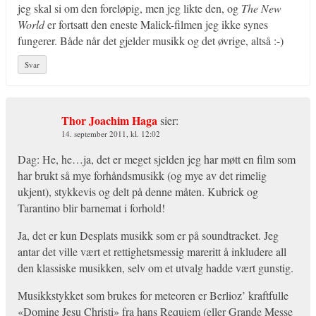
jeg skal si om den foreløpig, men jeg likte den, og
The New
World
er fortsatt den eneste Malick-filmen jeg ikke synes
fungerer. Både når det gjelder musikk og det øvrige, altså :-)
Svar
Thor Joachim Haga
sier:
14. september 2011, kl. 12:02
Dag: He, he…ja, det er meget sjelden jeg har møtt en film som
har brukt så mye forhåndsmusikk (og mye av det rimelig
ukjent), stykkevis og delt på denne måten. Kubrick og
Tarantino blir barnemat i forhold!
Ja, det er kun Desplats musikk som er på soundtracket. Jeg
antar det ville vært et rettighetsmessig mareritt å inkludere all
den klassiske musikken, selv om et utvalg hadde vært gunstig.
Musikkstykket som brukes for meteoren er Berlioz’ kraftfulle
«Domine Jesu Christi» fra hans Requiem (eller Grande Messe