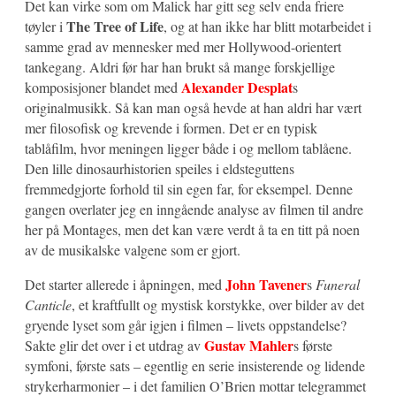
Det kan virke som om Malick har gitt seg selv enda friere
The Tree of Life
tøyler i
, og at han ikke har blitt motarbeidet i
samme grad av mennesker med mer Hollywood-orientert
tankegang. Aldri før har han brukt så mange forskjellige
Alexander Desplat
komposisjoner blandet med
s
originalmusikk. Så kan man også hevde at han aldri har vært
mer filosofisk og krevende i formen. Det er en typisk
tablåfilm, hvor meningen ligger både i og mellom tablåene.
Den lille dinosaurhistorien speiles i eldsteguttens
fremmedgjorte forhold til sin egen far, for eksempel. Denne
gangen overlater jeg en inngående analyse av filmen til andre
her på Montages, men det kan være verdt å ta en titt på noen
av de musikalske valgene som er gjort.
John Tavener
Det starter allerede i åpningen, med
s
Funeral
Canticle
, et kraftfullt og mystisk korstykke, over bilder av det
gryende lyset som går igjen i filmen – livets oppstandelse?
Gustav Mahler
Sakte glir det over i et utdrag av
s første
symfoni, første sats – egentlig en serie insisterende og lidende
strykerharmonier – i det familien O’Brien mottar telegrammet