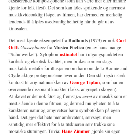
eksisterende komposisjonene (som kan være mer eller mindre
kjente for folk flest). Det som kan føles sprikende og nærmest
musikkvideoaktig i løpet av filmen, har dermed en merkelig
tendends til å føles usedvanlig helhetlig når du går ut av
kinosalen.
Badlands
Carl
Det mest kjente eksempelet fra
(1973) er nok
Orff
Musica Poetica
s
Gassenhauer
fra
(en av hans mange
ostinatet
“Schulwerke”). Xylophon-
har i utgangspunktet en
karibisk og eksotisk kvalitet, men brukes som en slags
musikalsk metafor for illusjonen om harmoni de to Bonnie and
Clyde-aktige protagonistene lever under. Den står også i sterk
George Tipton
kontrast til originalmusikken av
, som har en
overveiende dissonant karakter (f.eks. angrepet i skogen).
Allikevel er det nok først og fremst
fraværet
av musikk som er
mest slående i denne filmen, og dermed muligheten til å la
karakterer, natur og omgivelser bære symbolikken på egen
hånd. Det gjør det hele mer ambivalent, selvsagt, men
samtidig mer effektivt for å la tilskueren selv trekke sine
Hans Zimmer
moralske slutninger. Trivia:
gjorde sin egen