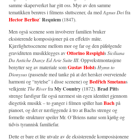
samme skaperverket har gitt oss. Mye av den samme
tematikken berøres i filmens sluttscener, da med
Agnus Dei
fra
Hector Berlioz
Requiem
’
(1847).
Men også scenene som involverer familien bruker
eksisterende komposisjoner på en effektiv måte.
Kjærlighetsscenene mellom mor og far og den påfølgende
Ottorino Respighi
graviditeten musikklegges av
s
Siciliana
Da Antiche Danze Ed Arie Suite III
. Oppvekstmontasjene
Gustav Holst
benytter seg av materiale som
s
Hymn to
Dionysus
(passende med tanke på at det hersker overveiende
Bedřich Smetana
harmoni og “nytelse” i disse scenene) og
s
My Country
Brad Pitt
velkjente
The River
fra
(1872).
s
strenge farsfigur får også nærmest sin egen identitet gjennom
Bach
diegetisk musikk – to ganger i filmen spiller han
på
pianoet, og det er nærliggende å tro at Bachs strenge og
formelle strukturer speiler Mr. O’Briens natur som kjølig og
tidvis tyrannisk familiefar.
Dette er bare et lite utvalg av de eksisterende komposisjonene