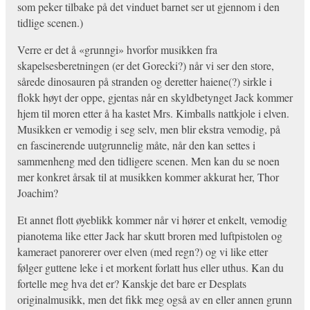
som peker tilbake på det vinduet barnet ser ut gjennom i den
tidlige scenen.)
Verre er det å «grunngi» hvorfor musikken fra
skapelsesberetningen (er det Gorecki?) når vi ser den store,
sårede dinosauren på stranden og deretter haiene(?) sirkle i
flokk høyt der oppe, gjentas når en skyldbetynget Jack kommer
hjem til moren etter å ha kastet Mrs. Kimballs nattkjole i elven.
Musikken er vemodig i seg selv, men blir ekstra vemodig, på
en fascinerende uutgrunnelig måte, når den kan settes i
sammenheng med den tidligere scenen. Men kan du se noen
mer konkret årsak til at musikken kommer akkurat her, Thor
Joachim?
Et annet flott øyeblikk kommer når vi hører et enkelt, vemodig
pianotema like etter Jack har skutt broren med luftpistolen og
kameraet panorerer over elven (med regn?) og vi like etter
følger guttene leke i et morkent forlatt hus eller uthus. Kan du
fortelle meg hva det er? Kanskje det bare er Desplats
originalmusikk, men det fikk meg også av en eller annen grunn