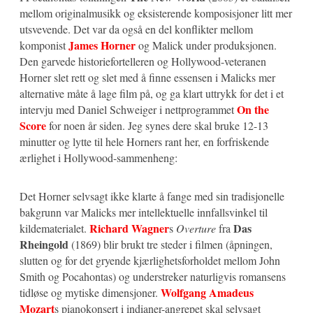
mellom originalmusikk og eksisterende komposisjoner litt mer
utsvevende. Det var da også en del konflikter mellom
James Horner
komponist
og Malick under produksjonen.
Den garvede historiefortelleren og Hollywood-veteranen
Horner slet rett og slet med å finne essensen i Malicks mer
alternative måte å lage film på, og ga klart uttrykk for det i et
On the
intervju med Daniel Schweiger i nettprogrammet
Score
for noen år siden. Jeg synes dere skal bruke 12-13
minutter og lytte til hele Horners rant her, en forfriskende
ærlighet i Hollywood-sammenheng:
Det Horner selvsagt ikke klarte å fange med sin tradisjonelle
bakgrunn var Malicks mer intellektuelle innfallsvinkel til
Richard Wagner
Das
kildematerialet.
s
Overture
fra
Rheingold
(1869) blir brukt tre steder i filmen (åpningen,
slutten og for det gryende kjærlighetsforholdet mellom John
Smith og Pocahontas) og understreker naturligvis romansens
Wolfgang Amadeus
tidløse og mytiske dimensjoner.
Mozart
s pianokonsert i indianer-angrepet skal selvsagt