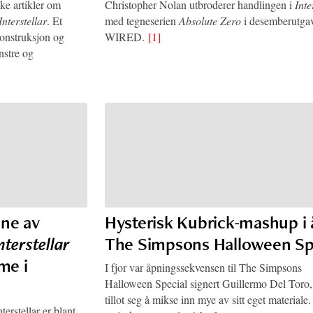
ske artikler om
Christopher Nolan utbroderer handlingen i
Inte
Interstellar
. Et
med tegneserien
Absolute Zero
i desemberutga
konstruksjon og
WIRED.
[1]
nstre og
ne av
Hysterisk Kubrick-mashup i 
nterstellar
The Simpsons Halloween Sp
me i
I fjor var åpningssekvensen til The Simpsons
Halloween Special signert Guillermo Del Toro
tillot seg å mikse inn mye av sitt eget materiale. 
erstellar er blant