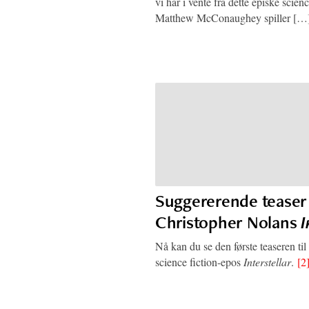
vi har i vente fra dette episke scienc
Matthew McConaughey spiller [
Suggererende teaser 
Christopher Nolans
I
Nå kan du se den første teaseren ti
science fiction-epos
Interstellar
.
[2