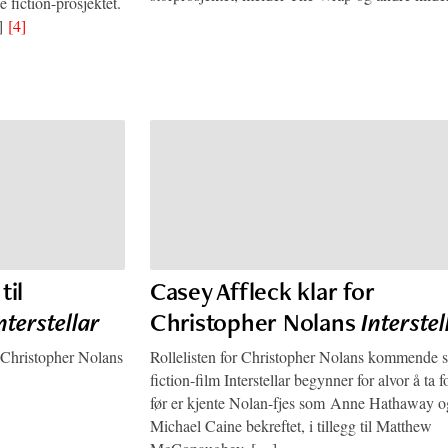
e fiction-prosjektet.
…]
[4]
til
Casey Affleck klar for
nterstellar
Christopher Nolans
Interstel
l Christopher Nolans
Rollelisten for Christopher Nolans kommende 
]
fiction-film Interstellar begynner for alvor å ta 
før er kjente Nolan-fjes som Anne Hathaway o
Michael Caine bekreftet, i tillegg til Matthew