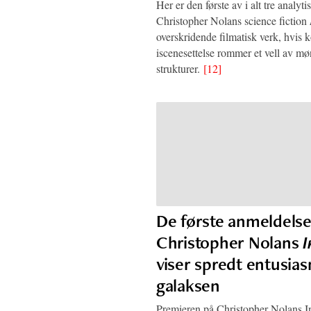
Her er den første av i alt tre analyti
Christopher Nolans science fiction
overskridende filmatisk verk, hvis 
iscenesettelse rommer et vell av mø
strukturer.
[12]
De første anmeldelse
Christopher Nolans
I
viser spredt entusias
galaksen
Premieren på Christopher Nolans Int