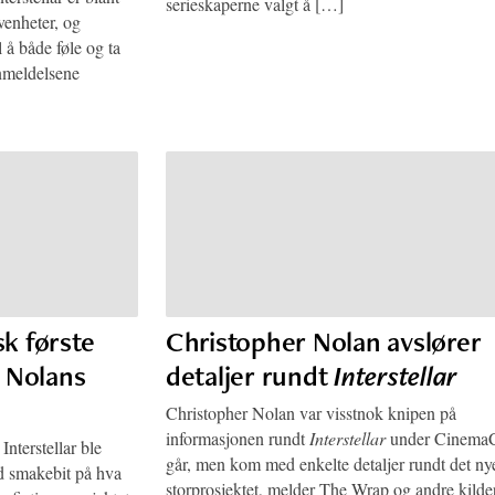
serieskaperne valgt å […]
venheter, og
l å både føle og ta
anmeldelsene
sk første
Christopher Nolan avslører
r Nolans
detaljer rundt
Interstellar
Christopher Nolan var visstnok knipen på
informasjonen rundt
Interstellar
under CinemaC
Interstellar ble
går, men kom med enkelte detaljer rundt det ny
id smakebit på hva
storprosjektet, melder The Wrap og andre kilder