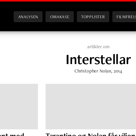
ANALYSEN
OMAKASE
TOPPLISTER
FILMFREL
artikler om
Interstellar
Christopher Nolan
, 2014
ant med
Tarantino og Nolan får viljen