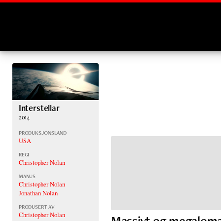
Montages
Interstellar
2014
PRODUKSJONSLAND
USA
REGI
Christopher Nolan
MANUS
Christopher Nolan
Jonathan Nolan
PRODUSERT AV
Christopher Nolan
Massivt og megalom