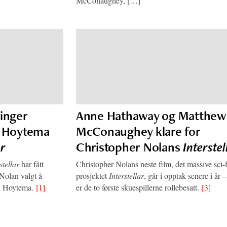
McConaughey, […]
inger
Anne Hathaway og Matthew
n Hoytema
McConaughey klare for
ar
Christopher Nolans
Interstel
stellar
har fått
Christopher Nolans neste film, det massive sci-f
 Nolan valgt å
prosjektet
Interstellar
, går i opptak senere i år 
n Hoytema.
[1]
er de to første skuespillerne rollebesatt.
[3]