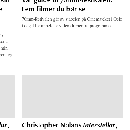
e
Fem filmer du bør se
70mm-festivalen går av stabelen på Cinemateket i Oslo
i dag. Her anbefaler vi fem filmer fra programmet.
lby
oene.
ntin
lmen, og
lar
,
Christopher Nolans
Interstellar
,