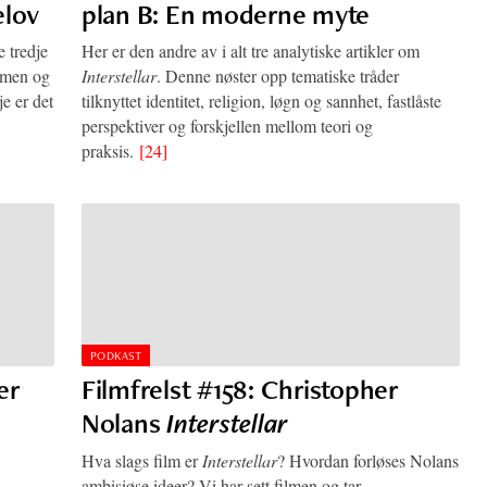
elov
plan B: En moderne myte
e tredje
Her er den andre av i alt tre analytiske artikler om
ilmen og
Interstellar
. Denne nøster opp tematiske tråder
e er det
tilknyttet identitet, religion, løgn og sannhet, fastlåste
perspektiver og forskjellen mellom teori og
praksis.
[24]
PODKAST
er
Filmfrelst #158: Christopher
Nolans
Interstellar
Hva slags film er
Interstellar
? Hvordan forløses Nolans
ambisiøse ideer? Vi har sett filmen og tar