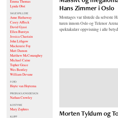
Emma Thomas
Hans Zimmer i Oslo
Lynda Obst
SKUESPILLERE
Montages var tilstede da selveste 
Anne Hathaway
Casey Affleck
turen innom Oslo og Telenor Arena
David Gyasi
spektakulær oppvisning i alle bety
Ellen Burstyn
Jessica Chastain
John Lithgow
Mackenzie Foy
Matt Damon
Matthew McConaughey
Michael Caine
Topher Grace
Wes Bentley
William Devane
FOTO
Hoyte van Hoytema
PRODUKSJONSDESIGN
Nathan Crowley
KOSTYME
Mary Zophres
Morten Tyldum og Tor
KLIPP