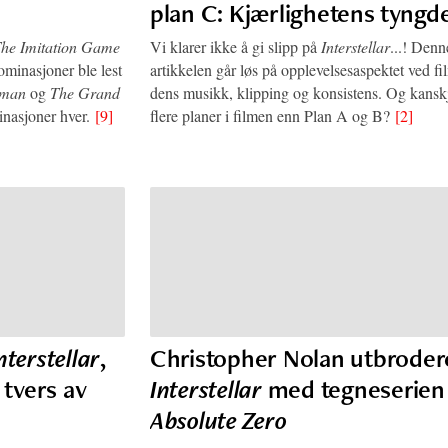
plan C: Kjærlighetens tyngd
he Imitation Game
Vi klarer ikke å gi slipp på
Interstellar
...! Denn
ominasjoner ble lest
artikkelen går løs på opplevelsesaspektet ved f
dman
og
The Grand
dens musikk, klipping og konsistens. Og kanskj
nasjoner hver.
[9]
flere planer i filmen enn Plan A og B?
[2]
nterstellar
,
Christopher Nolan utbroder
 tvers av
Interstellar
med tegneserien
Absolute Zero