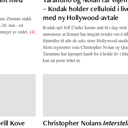
– Kodak holder celluloid i liv
med ny Hollywood-avtale
Hans Zimmer stakk
 20. mai - en
Kodak-sjef Jeff Clarke kunne natt til i dag stolt
dninger av ordet.
[4]
annonsere at firmaet har inngått avtaler om å ti
filmruller til alle de seks store Hollywood-studi
Store regissører som Christopher Nolan og Que
Tarantino har kjempet hardt for å holde liv i fi
kan nå puste lettet ut.
ill Kove
Christopher Nolans
Interstel