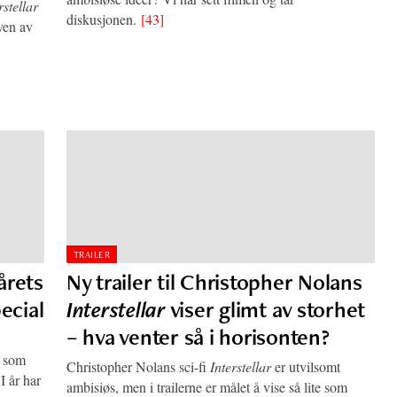
rstellar
diskusjonen.
[43]
ven av
TRAILER
årets
Ny trailer til Christopher Nolans
ecial
Interstellar
viser glimt av storhet
– hva venter så i horisonten?
, som
Christopher Nolans sci-fi
Interstellar
er utvilsomt
I år har
ambisiøs, men i trailerne er målet å vise så lite som