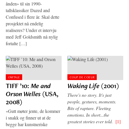
ånden» til sin 1990-
tallsklassiker Dazed and
Confused i flere år. Skal dette
prosjektet nå endelig
realiseres? Under et intervju
med Jeff Goldsmith nå nylig
fortalte […]
OMTALE
COUP DE COEUR
TIFF ’10:
Me and
Waking Life
(2001)
Orson Welles
(USA,
There's no story. It's just
2008)
people, gestures, moments.
Bits of rapture. Fleeting
«Gutt møter jente, de kommer
emotions. In short...the
i snakk og finner ut at de
greatest stories ever told.
[1]
begge har kunstneriske