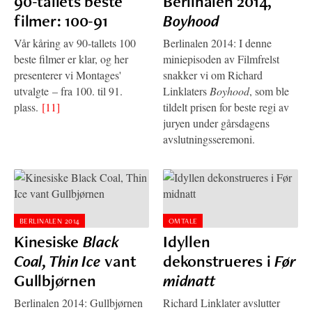
90-tallets beste
Berlinalen 2014,
filmer: 100-91
Boyhood
Vår kåring av 90-tallets 100
Berlinalen 2014: I denne
beste filmer er klar, og her
miniepisoden av Filmfrelst
presenterer vi Montages'
snakker vi om Richard
utvalgte – fra 100. til 91.
Linklaters
Boyhood
, som ble
plass.
[11]
tildelt prisen for beste regi av
juryen under gårsdagens
avslutningsseremoni.
BERLINALEN 2014
OMTALE
Kinesiske
Black
Idyllen
Coal, Thin Ice
vant
dekonstrueres i
Før
Gullbjørnen
midnatt
Berlinalen 2014: Gullbjørnen
Richard Linklater avslutter