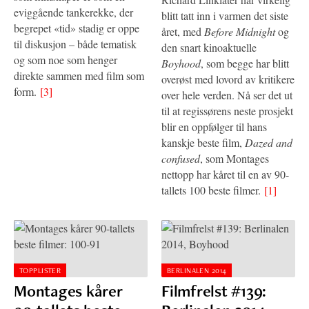
eviggående tankerekke, der
blitt tatt inn i varmen det siste
begrepet «tid» stadig er oppe
året, med
Before Midnight
og
til diskusjon – både tematisk
den snart kinoaktuelle
og som noe som henger
Boyhood
, som begge har blitt
direkte sammen med film som
overøst med lovord av kritikere
form.
[3]
over hele verden. Nå ser det ut
til at regissørens neste prosjekt
blir en oppfølger til hans
kanskje beste film,
Dazed and
confused
, som Montages
nettopp har kåret til en av 90-
tallets 100 beste filmer.
[1]
TOPPLISTER
BERLINALEN 2014
Montages kårer
Filmfrelst #139: