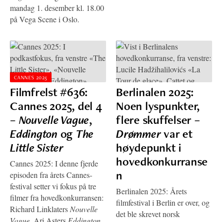
mandag 1. desember kl. 18.00
på Vega Scene i Oslo.
CANNES 2025
Filmfrelst #636:
Berlinalen 2025:
Cannes 2025, del 4
Noen lyspunkter,
–
Nouvelle Vague
,
flere skuffelser –
Eddington
og
The
Drømmer
var et
Little Sister
høydepunkt i
hovedkonkurranse
Cannes 2025: I denne fjerde
n
episoden fra årets Cannes-
festival setter vi fokus på tre
Berlinalen 2025: Årets
filmer fra hovedkonkurransen:
filmfestival i Berlin er over, og
Richard Linklaters
Nouvelle
det ble skrevet norsk
Vague
, Ari Asters
Eddington