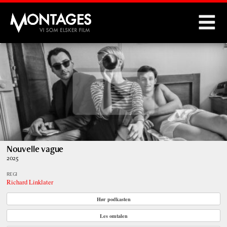
Montages
Nouvelle vague
2025
REGI
Richard Linklater
Hør podkasten
Les omtalen