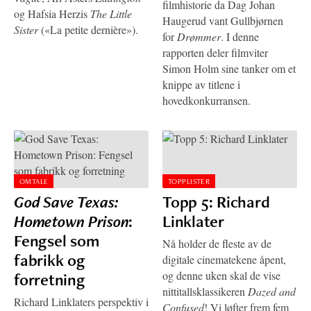
filmhistorie da Dag Johan
og Hafsia Herzis
The Little
Haugerud vant Gullbjørnen
Sister
(«La petite dernière»).
for
Drømmer
. I denne
rapporten deler filmviter
Simon Holm sine tanker om et
knippe av titlene i
hovedkonkurransen.
OMTALE
TOPPLISTER
God Save Texas:
Topp 5: Richard
Hometown Prison
:
Linklater
Fengsel som
Nå holder de fleste av de
fabrikk og
digitale cinematekene åpent,
og denne uken skal de vise
forretning
nittitallsklassikeren
Dazed and
Richard Linklaters perspektiv i
Confused
! Vi løfter frem fem