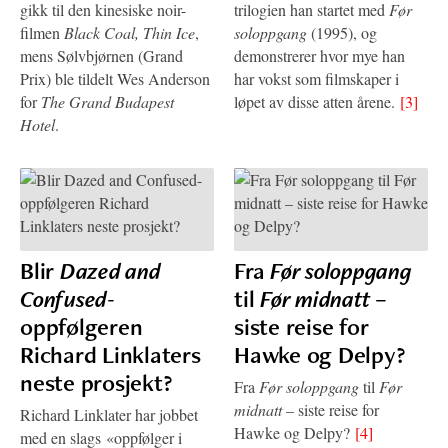
gikk til den kinesiske noir-
trilogien han startet med
Før
filmen
Black Coal, Thin Ice
,
soloppgang
(1995), og
mens Sølvbjørnen (Grand
demonstrerer hvor mye han
Prix) ble tildelt Wes Anderson
har vokst som filmskaper i
for
The Grand Budapest
løpet av disse atten årene.
[3]
Hotel
.
Blir
Dazed and
Fra
Før soloppgang
Confused
-
til
Før midnatt
–
oppfølgeren
siste reise for
Richard Linklaters
Hawke og Delpy?
neste prosjekt?
Fra
Før soloppgang
til
Før
midnatt
– siste reise for
Richard Linklater har jobbet
Hawke og Delpy?
[4]
med en slags «oppfølger i