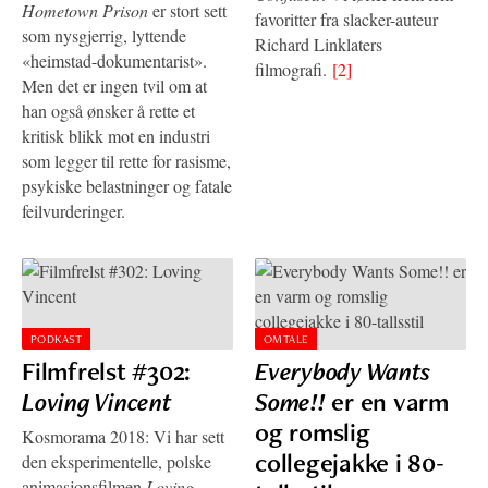
Hometown Prison
er stort sett
favoritter fra slacker-auteur
som nysgjerrig, lyttende
Richard Linklaters
«heimstad-dokumentarist».
filmografi.
[2]
Men det er ingen tvil om at
han også ønsker å rette et
kritisk blikk mot en industri
som legger til rette for rasisme,
psykiske belastninger og fatale
feilvurderinger.
PODKAST
OMTALE
Filmfrelst #302:
Everybody Wants
Loving Vincent
Some!!
er en varm
og romslig
Kosmorama 2018: Vi har sett
collegejakke i 80-
den eksperimentelle, polske
animasjonsfilmen
Loving