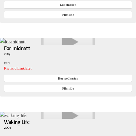
Les omtalen
Filmside
Før midnatt
2013
REGI
Richard Linklater
Hør podkasten
Filmside
Waking Life
2001