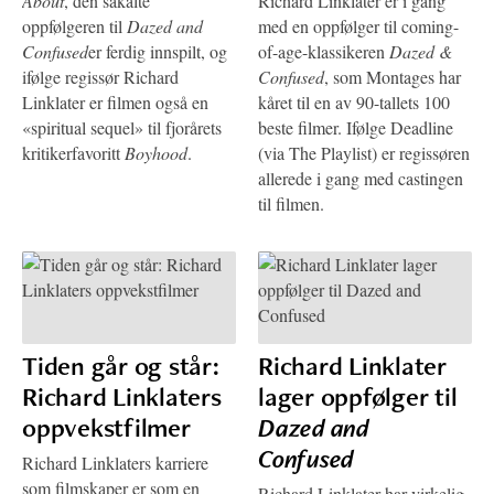
About
, den såkalte
Richard Linklater er i gang
oppfølgeren til
Dazed and
med en oppfølger til coming-
Confused
er ferdig innspilt, og
of-age-klassikeren
Dazed &
ifølge regissør Richard
Confused
, som Montages har
Linklater er filmen også en
kåret til en av 90-tallets 100
«spiritual sequel» til fjorårets
beste filmer. Ifølge Deadline
kritikerfavoritt
Boyhood
.
(via The Playlist) er regissøren
allerede i gang med castingen
til filmen.
Tiden går og står:
Richard Linklater
Richard Linklaters
lager oppfølger til
oppvekstfilmer
Dazed and
Confused
Richard Linklaters karriere
som filmskaper er som en
Richard Linklater har virkelig