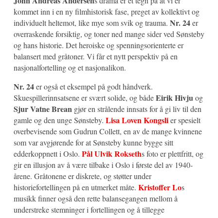
John Andreas Andersen
s drama er et tegn på at vi er
kommet inn i en ny filmhistorisk fase, preget av kollektivt og
Nr. 24
individuelt heltemot, like mye som svik og trauma.
er
overraskende forsiktig, og toner ned mange sider ved Sønsteby
og hans historie. Det heroiske og spenningsorienterte er
balansert med gråtoner. Vi får et nytt perspektiv på en
nasjonalfortelling og et nasjonalikon.
Nr. 24
er også et eksempel på godt håndverk.
Eirik Hivju
Skuespillerinnsatsene er svært solide, og både
og
Sjur Vatne Brean
gjør en strålende innsats for å gi liv til den
Lisa Loven Kongsli
gamle og den unge Sønsteby.
er spesielt
overbevisende som Gudrun Collett, en av de mange kvinnene
som var avgjørende for at Sønsteby kunne bygge sitt
Pål Ulvik Rokseth
edderkoppnett i Oslo.
s foto er plettfritt, og
gir en illusjon av å være tilbake i Oslo i første del av 1940-
årene. Gråtonene er diskrete, og støtter under
Kristoffer Lo
historiefortellingen på en utmerket måte.
s
musikk finner også den rette balansegangen mellom å
understreke stemninger i fortellingen og å tillegge