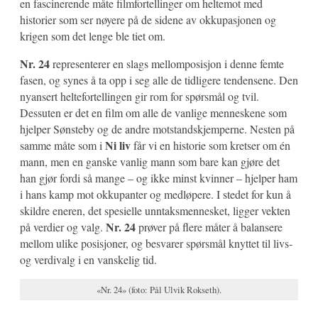
en fascinerende måte filmfortellinger om heltemot med
historier som ser nøyere på de sidene av okkupasjonen og
krigen som det lenge ble tiet om.
Nr. 24
representerer en slags mellomposisjon i denne femte
fasen, og synes å ta opp i seg alle de tidligere tendensene. Den
nyansert heltefortellingen gir rom for spørsmål og tvil.
Dessuten er det en film om alle de vanlige menneskene som
hjelper Sønsteby og de andre motstandskjemperne. Nesten på
Ni liv
samme måte som i
får vi en historie som kretser om én
mann, men en ganske vanlig mann som bare kan gjøre det
han gjør fordi så mange – og ikke minst kvinner – hjelper ham
i hans kamp mot okkupanter og medløpere. I stedet for kun å
skildre eneren, det spesielle unntaksmennesket, ligger vekten
Nr. 24
på verdier og valg.
prøver på flere måter å balansere
mellom ulike posisjoner, og besvarer spørsmål knyttet til livs-
og verdivalg i en vanskelig tid.
«Nr. 24» (foto: Pål Ulvik Rokseth).