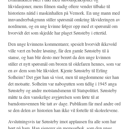
likvidasjoner, mens filmen stadig oftere vender tilbake til
historiens nåtid i maskinhallen på Vemork. En ung mann med
innvandrerbakgrunn stiller spørsmål omkring likvideringen av
nordmenn, og en ung kvinne følger opp med et spørsmål om
hvorvidt det som skjedde har plaget Sønsteby i ettertid.
Den unge kvinnens kommentarer, spesielt hvorvidt ikkevold
ville vært en bedre løsning, får den gamle Sønsteby til å
stanse, og han blir desto mer berørt da den unge kvinnen
stiller et nytt spørsmål om broren til oldefaren hennes, som var
en av dem som ble likvidert. Kjente Sønsteby til Erling
Solheim? Det gjør han så visst, men til ungdommene sier han
det motsatte. Solheim var nabogutten som tidlig i 1945 anga
Sønsteby og andre motstandsmenn til Statspolitiet. Sønsteby
måtte ta den vanskelige avgjørelsen som førte til at
barndomsvennen ble tatt av dage. Publikum får med andre ord
se den delen av historien han ikke vil fortelle til skoleelevene.
Avslutningsvis tar Sønsteby imot applausen fra alle som har
hørt på ham. Han signerer sin memoarbok, som den unge