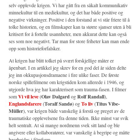
selv opplevde krigen. Vi har gått fra en såkalt kommunikativ
minnekultur til en mediekultur, og det har både positive og
negative virkninger. Positive i den forstand at vi står friere til å
tolke historien, og en filmskaper kan ta større sjanser uten å bli
kritisert for å fortelle usannheter, men akkurat dette kan også
ses som noe negativt. Tar man for store friheter kan man ende
opp som historieforfalsker.
At krigen har blitt tolket på svært forskjellige måter er
åpenbart. I en artikkel jeg skrev for en god del år siden delte
jeg inn okkupasjonsdramaene i fire ulike faser. De første
norske spillefilmene om krigstiden kom allerede i 1946, og
utgjorde hva jeg har karakterisert som trauma-fasen. I filmer
Vi vil leve
Olav Dalgard
Rolf Randall
som
(
og
),
Englandsfarere
Toralf Sandø
To liv
Titus Vibe-
(
) og
(
Müller
), var krigen både vanskelig å forstå og preget av de
traumatiske opplevelsene fra denne tiden. Ikke minst var svik
helt sentralt. At så mange nordmenn svek sitt land og ble
angivere eller kollaboratører, var vanskelig å begripe og måtte
bearbeides i filmform.