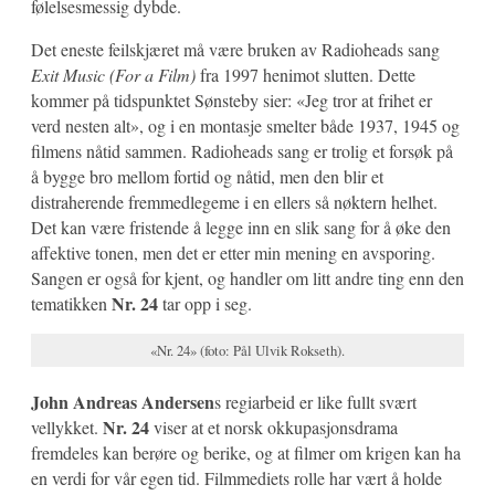
følelsesmessig dybde.
Det eneste feilskjæret må være bruken av Radioheads sang
Exit Music (For a Film)
fra 1997 henimot slutten. Dette
kommer på tidspunktet Sønsteby sier: «Jeg tror at frihet er
verd nesten alt», og i en montasje smelter både 1937, 1945 og
filmens nåtid sammen. Radioheads sang er trolig et forsøk på
å bygge bro mellom fortid og nåtid, men den blir et
distraherende fremmedlegeme i en ellers så nøktern helhet.
Det kan være fristende å legge inn en slik sang for å øke den
affektive tonen, men det er etter min mening en avsporing.
Sangen er også for kjent, og handler om litt andre ting enn den
Nr. 24
tematikken
tar opp i seg.
«Nr. 24» (foto: Pål Ulvik Rokseth).
John Andreas Andersen
s regiarbeid er like fullt svært
Nr. 24
vellykket.
viser at et norsk okkupasjonsdrama
fremdeles kan berøre og berike, og at filmer om krigen kan ha
en verdi for vår egen tid. Filmmediets rolle har vært å holde