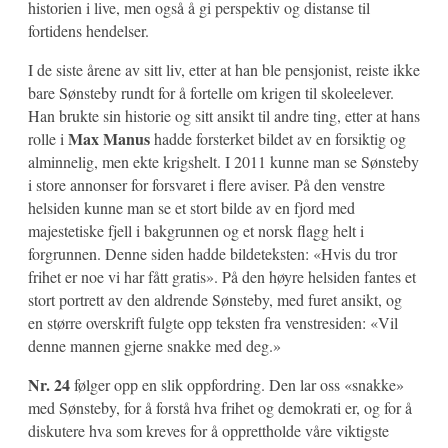
historien i live, men også å gi perspektiv og distanse til
fortidens hendelser.
I de siste årene av sitt liv, etter at han ble pensjonist, reiste ikke
bare Sønsteby rundt for å fortelle om krigen til skoleelever.
Han brukte sin historie og sitt ansikt til andre ting, etter at hans
Max Manus
rolle i
hadde forsterket bildet av en forsiktig og
alminnelig, men ekte krigshelt. I 2011 kunne man se Sønsteby
i store annonser for forsvaret i flere aviser. På den venstre
helsiden kunne man se et stort bilde av en fjord med
majestetiske fjell i bakgrunnen og et norsk flagg helt i
forgrunnen. Denne siden hadde bildeteksten: «Hvis du tror
frihet er noe vi har fått gratis». På den høyre helsiden fantes et
stort portrett av den aldrende Sønsteby, med furet ansikt, og
en større overskrift fulgte opp teksten fra venstresiden: «Vil
denne mannen gjerne snakke med deg.»
Nr. 24
følger opp en slik oppfordring. Den lar oss «snakke»
med Sønsteby, for å forstå hva frihet og demokrati er, og for å
diskutere hva som kreves for å opprettholde våre viktigste