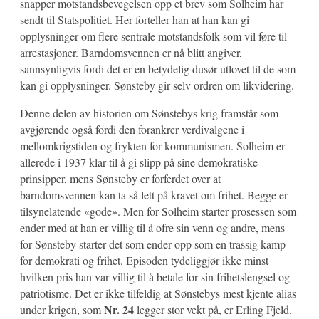
snapper motstandsbevegelsen opp et brev som Solheim har
sendt til Statspolitiet. Her forteller han at han kan gi
opplysninger om flere sentrale motstandsfolk som vil føre til
arrestasjoner. Barndomsvennen er nå blitt angiver,
sannsynligvis fordi det er en betydelig dusør utlovet til de som
kan gi opplysninger. Sønsteby gir selv ordren om likvidering.
Denne delen av historien om Sønstebys krig framstår som
avgjørende også fordi den forankrer verdivalgene i
mellomkrigstiden og frykten for kommunismen. Solheim er
allerede i 1937 klar til å gi slipp på sine demokratiske
prinsipper, mens Sønsteby er forferdet over at
barndomsvennen kan ta så lett på kravet om frihet. Begge er
tilsynelatende «gode». Men for Solheim starter prosessen som
ender med at han er villig til å ofre sin venn og andre, mens
for Sønsteby starter det som ender opp som en trassig kamp
for demokrati og frihet. Episoden tydeliggjør ikke minst
hvilken pris han var villig til å betale for sin frihetslengsel og
patriotisme. Det er ikke tilfeldig at Sønstebys mest kjente alias
Nr. 24
under krigen, som
legger stor vekt på, er Erling Fjeld.