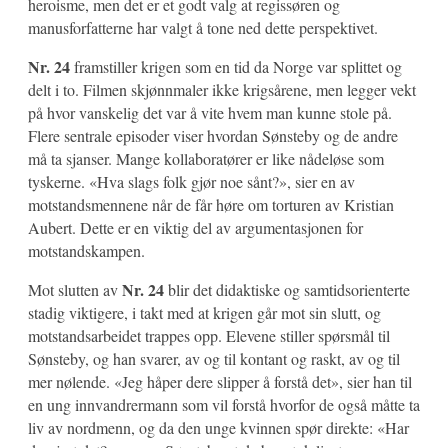
heroisme, men det er et godt valg at regissøren og
manusforfatterne har valgt å tone ned dette perspektivet.
Nr. 24
framstiller krigen som en tid da Norge var splittet og
delt i to. Filmen skjønnmaler ikke krigsårene, men legger vekt
på hvor vanskelig det var å vite hvem man kunne stole på.
Flere sentrale episoder viser hvordan Sønsteby og de andre
må ta sjanser. Mange kollaboratører er like nådeløse som
tyskerne. «Hva slags folk gjør noe sånt?», sier en av
motstandsmennene når de får høre om torturen av Kristian
Aubert. Dette er en viktig del av argumentasjonen for
motstandskampen.
Nr. 24
Mot slutten av
blir det didaktiske og samtidsorienterte
stadig viktigere, i takt med at krigen går mot sin slutt, og
motstandsarbeidet trappes opp. Elevene stiller spørsmål til
Sønsteby, og han svarer, av og til kontant og raskt, av og til
mer nølende. «Jeg håper dere slipper å forstå det», sier han til
en ung innvandrermann som vil forstå hvorfor de også måtte ta
liv av nordmenn, og da den unge kvinnen spør direkte: «Har