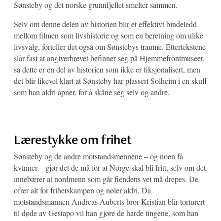
Sønsteby og det norske grunnfjellet smelter sammen.
Selv om denne delen av historien blir et effektivt bindeledd
mellom filmen som livshistorie og som en beretning om ulike
livsvalg, forteller det også om Sønstebys traume. Ettertekstene
slår fast at angiverbrevet befinner seg på Hjemmefrontmuseet,
så dette er en del av historien som ikke er fiksjonalisert, men
det blir likevel klart at Sønsteby har plassert Solheim i en skuff
som han aldri åpner, for å skåne seg selv og andre.
Lærestykke om frihet
Sønsteby og de andre motstandsmennene – og noen få
kvinner – gjør det de må for at Norge skal bli fritt, selv om det
innebærer at nordmenn som går fiendens vei må drepes. De
ofrer alt for frihetskampen og nøler aldri. Da
motstandsmannen Andreas Auberts bror Kristian blir torturert
til døde av Gestapo vil han gjøre de harde tingene, som han