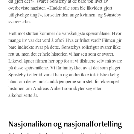
du gjort det?», svarer Sønsteby at de bare tok livet av
overbeviste nazister. «Hadde alle som ble likvidert gjort
utilgivelige ting?», fortsetter den unge kvinnen, og Sønsteby
svarer: «Ja».
Helt mot slutten kommer de vanskeligste spørsmålene: Hvor
mange liv var det verd å ofre? Hva er frihet verd? Filmen gir
bare indirekte svar på dette, Sønstebys rollefigur svarer ikke
rett ut, men det er hele historien vi har sett som er svaret.
Likevel åpner filmen her opp for at vi tilskuere selv må svare
på disse spørsmålene. Vi får inntrykket av at det som plaget
Sønsteby i ettertid var at han og andre ikke tok tilstrekkelig
hånd om de av motstandskjemperne som slet, for eksempel
historien om Andreas Aubert som skyter seg etter
alkoholiserte år.
Nasjonalikon og nasjonalfortelling