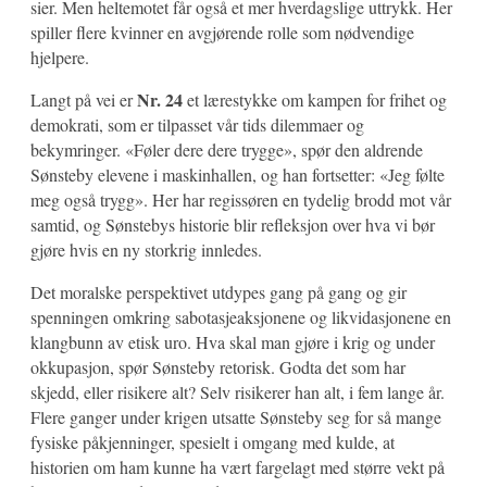
sier. Men heltemotet får også et mer hverdagslige uttrykk. Her
spiller flere kvinner en avgjørende rolle som nødvendige
hjelpere.
Nr. 24
Langt på vei er
et lærestykke om kampen for frihet og
demokrati, som er tilpasset vår tids dilemmaer og
bekymringer. «Føler dere dere trygge», spør den aldrende
Sønsteby elevene i maskinhallen, og han fortsetter: «Jeg følte
meg også trygg». Her har regissøren en tydelig brodd mot vår
samtid, og Sønstebys historie blir refleksjon over hva vi bør
gjøre hvis en ny storkrig innledes.
Det moralske perspektivet utdypes gang på gang og gir
spenningen omkring sabotasjeaksjonene og likvidasjonene en
klangbunn av etisk uro. Hva skal man gjøre i krig og under
okkupasjon, spør Sønsteby retorisk. Godta det som har
skjedd, eller risikere alt? Selv risikerer han alt, i fem lange år.
Flere ganger under krigen utsatte Sønsteby seg for så mange
fysiske påkjenninger, spesielt i omgang med kulde, at
historien om ham kunne ha vært fargelagt med større vekt på