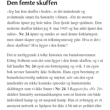
Den femte skuffen
«Jeg har fem skuffer i hodet», er det innledende og
avsluttende sitatet fra Sønsteby i filmen. «De tre øverste
skuffene åpner jeg hele tiden. Den fjerde langt sjeldnere. Den
nederste skuffen lukket jeg 8. mai 1945 og har aldri åpnet den
Nr. 24
siden».
åpner og rundes av med denne forklaringen,
men sitatet skaper også en tolkningsmessig gåte. Hva er det i
disse skuffene? Hva ligger i den femte?
Det er nærliggende å tolke historien om barndomsvennen
Erling Solheim som det som ligger i den femte skuffen, og i så
Nr. 24
fall handler
også om fortrengning og svik. I sin egen
bok nevner Sønsteby ikke Solheim. Hans egen beretning er
bemerkelsesverdig nøktern og nøytral, selv om den også
inneholder en rekke komiske episoder og humoristiske
Nr. 24
skildringer som vi ikke finner i
. I
Rapport fra «Nr. 24»
skildret Sønsteby motstandskampen som en historie om både
individuell kamp og en nasjonal kamp. Han er avhengig av et
anonymt nettverk av hjelpere for ikke å bli tatt av politiet eller