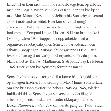
landet. Han kom raskt inn i motstandsbevegelsen, og arbeidet
med den illegale avisen Vi vil oss et land, der han ble kjent
med Max Manus. Nesten umiddelbart ble Sønsteby en sentral
aktør i motstandsarbeidet. Etter kun så vidt å unngå
arrestasjon i 1943, kom han via Sverige til England og ble
innlemmet i Kompani Linge. Høsten 1943 var han tilbake i
Oslo, og våren 1944 trappet han opp arbeidet med å
organisere sabotasjeaksjoner. Sønsteby var ledende i den
såkalte Oslogjengen, Milorgs aksjonsgruppe i Oslo. Etter
hvert ble han også ansvarlig for å organisere likvidasjoner,
blant annet av Karl A. Marthinsen, Statspolitiets sjef, i februar
1945. Etter krigen ble Sønsteby forretningsmann.
Sønsteby bidro selv i stor grad til å forme både krigshistorien
og sin egen historie. I motsetning til Max Manus, som fortalte
om sine krigsopplevelser i to bøker i 1945 og 1946, tok det
imidlertid tid før Sønsteby ga sin versjon av det illegale
arbeidet og motstandskampen under okkupasjonsårene.
Boken
Rapport fra «Nr. 24»
kom første gang ut i 1960. Siden
er det utgitt flere utgaver, på en rekke ulike språk. I forordet