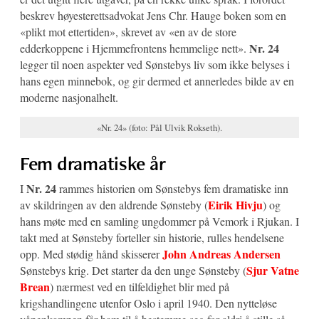
beskrev høyesterettsadvokat Jens Chr. Hauge boken som en
«plikt mot ettertiden», skrevet av «en av de store
Nr. 24
edderkoppene i Hjemmefrontens hemmelige nett».
legger til noen aspekter ved Sønstebys liv som ikke belyses i
hans egen minnebok, og gir dermed et annerledes bilde av en
moderne nasjonalhelt.
«Nr. 24» (foto: Pål Ulvik Rokseth).
Fem dramatiske år
Nr. 24
I
rammes historien om Sønstebys fem dramatiske inn
Eirik Hivju
av skildringen av den aldrende Sønsteby (
) og
hans møte med en samling ungdommer på Vemork i Rjukan. I
takt med at Sønsteby forteller sin historie, rulles hendelsene
John Andreas Andersen
opp. Med stødig hånd skisserer
Sjur Vatne
Sønstebys krig. Det starter da den unge Sønsteby (
Brean
) nærmest ved en tilfeldighet blir med på
krigshandlingene utenfor Oslo i april 1940. Den nytteløse