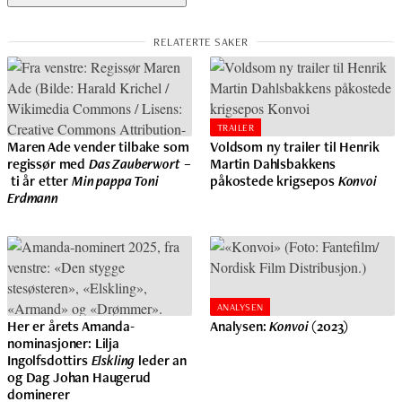
TRAILER
Maren Ade vender tilbake som
Voldsom ny trailer til Henrik
regissør med
Das Zauberwort
–
Martin Dahlsbakkens
ti år etter
Min pappa Toni
påkostede krigsepos
Konvoi
Erdmann
ANALYSEN
Her er årets Amanda-
Analysen:
Konvoi
(2023)
nominasjoner: Lilja
Ingolfsdottirs
Elskling
leder an
og Dag Johan Haugerud
dominerer