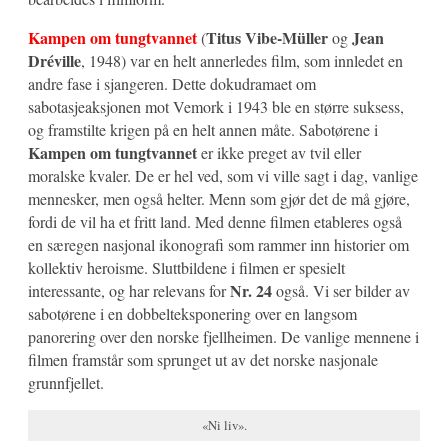
Kampen om tungtvannet
Titus Vibe-Müller
Jean
(
og
Dréville
, 1948) var en helt annerledes film, som innledet en
andre fase i sjangeren. Dette dokudramaet om
sabotasjeaksjonen mot Vemork i 1943 ble en større suksess,
og framstilte krigen på en helt annen måte. Sabotørene i
Kampen om tungtvannet
er ikke preget av tvil eller
moralske kvaler. De er hel ved, som vi ville sagt i dag, vanlige
mennesker, men også helter. Menn som gjør det de må gjøre,
fordi de vil ha et fritt land. Med denne filmen etableres også
en særegen nasjonal ikonografi som rammer inn historier om
kollektiv heroisme. Sluttbildene i filmen er spesielt
Nr. 24
interessante, og har relevans for
også. Vi ser bilder av
sabotørene i en dobbelteksponering over en langsom
panorering over den norske fjellheimen. De vanlige mennene i
filmen framstår som sprunget ut av det norske nasjonale
grunnfjellet.
«Ni liv».