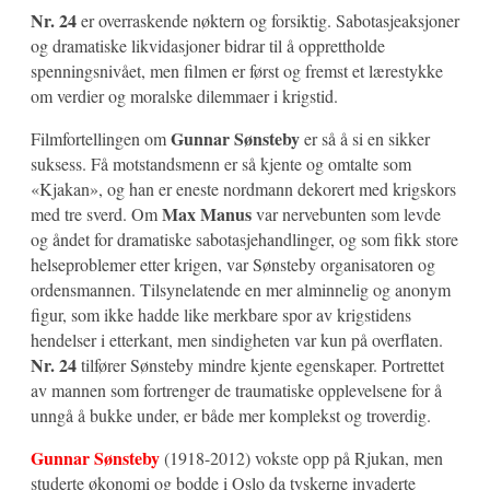
Nr. 24
er overraskende nøktern og forsiktig. Sabotasjeaksjoner
og dramatiske likvidasjoner bidrar til å opprettholde
spenningsnivået, men filmen er først og fremst et lærestykke
om verdier og moralske dilemmaer i krigstid.
Gunnar Sønsteby
Filmfortellingen om
er så å si en sikker
suksess. Få motstandsmenn er så kjente og omtalte som
«Kjakan», og han er eneste nordmann dekorert med krigskors
Max Manus
med tre sverd. Om
var nervebunten som levde
og åndet for dramatiske sabotasjehandlinger, og som fikk store
helseproblemer etter krigen, var Sønsteby organisatoren og
ordensmannen. Tilsynelatende en mer alminnelig og anonym
figur, som ikke hadde like merkbare spor av krigstidens
hendelser i etterkant, men sindigheten var kun på overflaten.
Nr. 24
tilfører Sønsteby mindre kjente egenskaper. Portrettet
av mannen som fortrenger de traumatiske opplevelsene for å
unngå å bukke under, er både mer komplekst og troverdig.
Gunnar Sønsteby
(1918-2012) vokste opp på Rjukan, men
studerte økonomi og bodde i Oslo da tyskerne invaderte