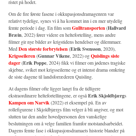
ristet på hodet.
Om de fire første fasene i okkupasjonsdramagenren var
relativt tydelige, synes vi å ha kommet inn i en mer utydelig
Gulltransporten
Hallvard
femte periode i dag. En film som
(
Bræin
, 2022) fører videre en heltefortelling, mens andre
filmer gir nye bilder av krigstidens hendelser og dilemmaer.
Den største forbrytelsen
Eirik Svensson
Med
(
, 2020),
Krigsseileren
Gunnar Vikene
Quislings siste
(
, 2022) og
dager
Erik Poppe
(
, 2024) fikk vi filmer om jødenes tragiske
skjebne, sviket mot krigsseilerne og et intenst drama omkring
de siste dagene til landsforræderen Quisling.
At dagens filmer ofte ligger langt fra de tidligere
Erik Skjoldbjærg
ekstraordinære heltefortellingene, er også
s
Kampen om Narvik
(2022) et eksempel på. En av
rollefigurene i Skjoldbjærgs film velger å bli angiver, og mot
slutten tar den andre hovedpersonen den vanskelige
beslutningen om å velge familien framfor motstandsarbeidet.
Dagens femte fase i okkupasjonsdramaets historie blander på