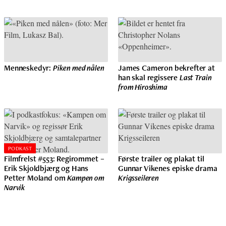
Menneskedyr:
Piken med nålen
James Cameron bekrefter at
han skal regissere
Last Train
from Hiroshima
PODKAST
Filmfrelst #553: Regirommet –
Første trailer og plakat til
Erik Skjoldbjærg og Hans
Gunnar Vikenes episke drama
Petter Moland om
Kampen om
Krigsseileren
Narvik