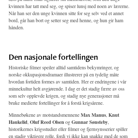
kvinnen har tatt med seg, og spiser lunsj med noen av lærerne.
Når han ser den unge kvinnen sitte for seg selv ved et annet
bord, går han bort og setter seg med henne, og hun gir ham
hånden.
Den nasjonale fortellingen
Historiske filmer speiler alltid samtidens bekymringer, og
norske okkupasjonsdramaer illustrerer på en tydelig måte
hvordan fortiden formes av samtiden. Her er endringene i vår
minnekultur helt avgjørende. I dag er det stadig færre av oss
som selv opplevde krigen, og stadig nye generasjoner må
bruke medierte fortellinger for å forstå krigsårene.
Max Manus
Knut
Minnebøkene av motstandsmennene
,
Haukelid
Oluf Reed Olsen
Gunnar Sønsteby
,
og
,
historikernes krigsstudier eller filmer og fjernsynsserier spiller
en stadig viktigere rolle, fordi vi ikke kan snakke med de som