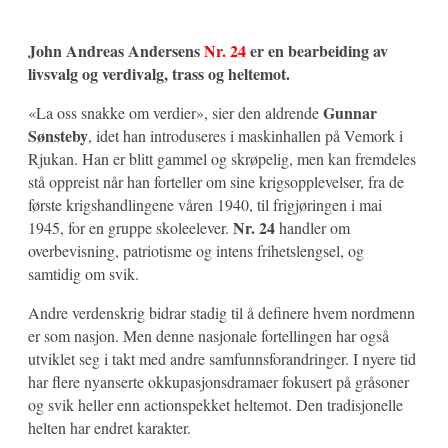
John Andreas Andersens
Nr. 24
er en bearbeiding av
livsvalg og verdivalg, trass og
heltemot.
Gunnar
«La oss snakke om verdier», sier den aldrende
Sønsteby
, idet han introduseres i maskinhallen på Vemork i
Rjukan. Han er blitt gammel og skrøpelig, men kan fremdeles
stå oppreist når han forteller om sine krigsopplevelser, fra de
første krigshandlingene våren 1940, til frigjøringen i mai
Nr. 24
1945, for en gruppe skoleelever.
handler om
overbevisning, patriotisme og intens frihetslengsel, og
samtidig om svik.
Andre verdenskrig bidrar stadig til å definere hvem nordmenn
er som nasjon. Men denne nasjonale fortellingen har også
utviklet seg i takt med andre samfunnsforandringer. I nyere tid
har flere nyanserte okkupasjonsdramaer fokusert på gråsoner
og svik heller enn actionspekket heltemot. Den tradisjonelle
helten har endret karakter.