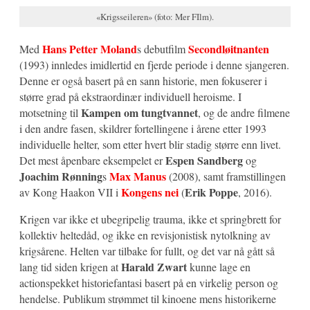
«Krigsseileren» (foto: Mer FIlm).
Hans Petter Moland
Secondløitnanten
Med
s debutfilm
(1993) innledes imidlertid en fjerde periode i denne sjangeren.
Denne er også basert på en sann historie, men fokuserer i
større grad på ekstraordinær individuell heroisme. I
Kampen om tungtvannet
motsetning til
, og de andre filmene
i den andre fasen, skildrer fortellingene i årene etter 1993
individuelle helter, som etter hvert blir stadig større enn livet.
Espen Sandberg
Det mest åpenbare eksempelet er
og
Joachim Rønning
Max Manus
s
(2008), samt framstillingen
Kongens nei
Erik Poppe
av Kong Haakon VII i
(
, 2016).
Krigen var ikke et ubegripelig trauma, ikke et springbrett for
kollektiv heltedåd, og ikke en revisjonistisk nytolkning av
krigsårene. Helten var tilbake for fullt, og det var nå gått så
Harald Zwart
lang tid siden krigen at
kunne lage en
actionspekket historiefantasi basert på en virkelig person og
hendelse. Publikum strømmet til kinoene mens historikerne