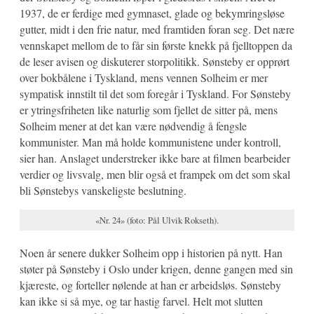
1937, de er ferdige med gymnaset, glade og bekymringsløse
gutter, midt i den frie natur, med framtiden foran seg. Det nære
vennskapet mellom de to får sin første knekk på fjelltoppen da
de leser avisen og diskuterer storpolitikk. Sønsteby er opprørt
over bokbålene i Tyskland, mens vennen Solheim er mer
sympatisk innstilt til det som foregår i Tyskland. For Sønsteby
er ytringsfriheten like naturlig som fjellet de sitter på, mens
Solheim mener at det kan være nødvendig å fengsle
kommunister. Man må holde kommunistene under kontroll,
sier han. Anslaget understreker ikke bare at filmen bearbeider
verdier og livsvalg, men blir også et frampek om det som skal
bli Sønstebys vanskeligste beslutning.
«Nr. 24» (foto: Pål Ulvik Rokseth).
Noen år senere dukker Solheim opp i historien på nytt. Han
støter på Sønsteby i Oslo under krigen, denne gangen med sin
kjæreste, og forteller nølende at han er arbeidsløs. Sønsteby
kan ikke si så mye, og tar hastig farvel. Helt mot slutten