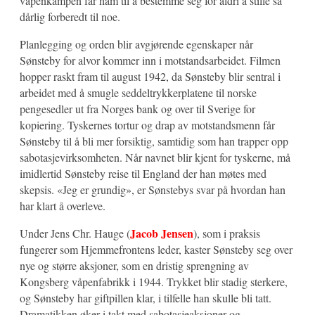
våpenkampen får ham til å bestemme seg for aldri å stille så
dårlig forberedt til noe.
Planlegging og orden blir avgjørende egenskaper når
Sønsteby for alvor kommer inn i motstandsarbeidet. Filmen
hopper raskt fram til august 1942, da Sønsteby blir sentral i
arbeidet med å smugle seddeltrykkerplatene til norske
pengesedler ut fra Norges bank og over til Sverige for
kopiering. Tyskernes tortur og drap av motstandsmenn får
Sønsteby til å bli mer forsiktig, samtidig som han trapper opp
sabotasjevirksomheten. Når navnet blir kjent for tyskerne, må
imidlertid Sønsteby reise til England der han møtes med
skepsis. «Jeg er grundig», er Sønstebys svar på hvordan han
har klart å overleve.
Jacob Jensen
Under Jens Chr. Hauge (
), som i praksis
fungerer som Hjemmefrontens leder, kaster Sønsteby seg over
nye og større aksjoner, som en dristig sprengning av
Kongsberg våpenfabrikk i 1944. Trykket blir stadig sterkere,
og Sønsteby har giftpillen klar, i tilfelle han skulle bli tatt.
Dramatikken øker i takt med sabotasjeaksjoner og