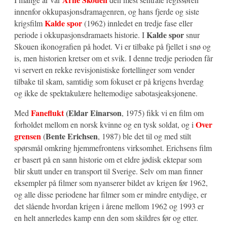
innenfor okkupasjonsdramagenren, og hans fjerde og siste
Kalde spor
krigsfilm
(1962) innledet en tredje fase eller
Kalde spor
periode i okkupasjonsdramaets historie. I
snur
Skouen ikonografien på hodet. Vi er tilbake på fjellet i snø og
is, men historien kretser om et svik. I denne tredje perioden får
vi servert en rekke revisjonistiske fortellinger som vender
tilbake til skam, samtidig som fokuset er på krigens hverdag
og ikke de spektakulære heltemodige sabotasjeaksjonene.
Faneflukt
(Eldar Einarson
Med
, 1975) fikk vi en film om
Over
forholdet mellom en norsk kvinne og en tysk soldat, og i
grensen
Bente Erichsen
(
, 1987) ble det til og med stilt
spørsmål omkring hjemmefrontens virksomhet. Erichsens film
er basert på en sann historie om et eldre jødisk ektepar som
blir skutt under en transport til Sverige. Selv om man finner
eksempler på filmer som nyanserer bildet av krigen før 1962,
og alle disse periodene har filmer som er mindre entydige, er
det slående hvordan krigen i årene mellom 1962 og 1993 er
en helt annerledes kamp enn den som skildres før og etter.