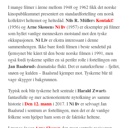
I mange filmer i årene mellom 1948 og 1962 fikk det norske
kinopublikummet presentert en standardfortelling om norsk
Nils R. Müller
Kontakt!
kollektivt heltemot og heltedåd.
s
Arne Skouen
Ni liv
(1956) og
s
(1957) er eksempler på filmer
som hyllet vanlige menneskers motstand mot den tyske
Ni Liv
okkupasjonen.
er ekstra interessant i denne
sammenhengen. Ikke bare fordi filmen i beste sendetid på
fjernsynet ble kåret til den beste norske filmen i 1991, men
også fordi tyskerne spiller en så perifer rolle i fortellingen om
Jan Baalsrud
s dramatiske flukt. Det er naturkreftene – fjellet,
snøen og kulden – Baalsrud kjemper mot. Tyskerne blir til
vage skygger i bakgrunnen.
Harald
Zwart
Typisk nok blir tyskerne helt sentrale i
s
fantasifulle og mer actionorienterte nytolkning av samme
Den 12. mann
Ni liv
historie i
i 2017. I
er selvsagt Jan
Baalsrud i sentrum av fortellingen, men det er de vanlige
folkene som hjelper ham som er de faktiske heltene.
Arne Skouen
I mange år var
den mest sentrale regissøren