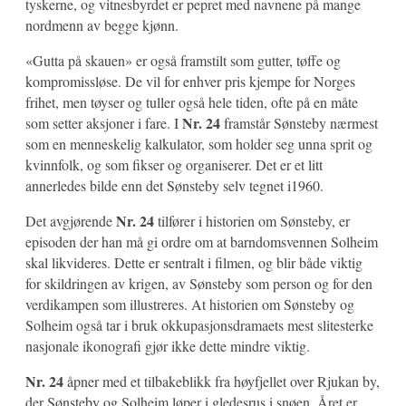
tyskerne, og vitnesbyrdet er pepret med navnene på mange
nordmenn av begge kjønn.
«Gutta på skauen» er også framstilt som gutter, tøffe og
kompromissløse. De vil for enhver pris kjempe for Norges
frihet, men tøyser og tuller også hele tiden, ofte på en måte
Nr. 24
som setter aksjoner i fare. I
framstår Sønsteby nærmest
som en menneskelig kalkulator, som holder seg unna sprit og
kvinnfolk, og som fikser og organiserer. Det er et litt
annerledes bilde enn det Sønsteby selv tegnet i1960.
Nr. 24
Det avgjørende
tilfører i historien om Sønsteby, er
episoden der han må gi ordre om at barndomsvennen Solheim
skal likvideres. Dette er sentralt i filmen, og blir både viktig
for skildringen av krigen, av Sønsteby som person og for den
verdikampen som illustreres. At historien om Sønsteby og
Solheim også tar i bruk okkupasjonsdramaets mest slitesterke
nasjonale ikonografi gjør ikke dette mindre viktig.
Nr. 24
åpner med et tilbakeblikk fra høyfjellet over Rjukan by,
der Sønsteby og Solheim løper i gledesrus i snøen. Året er