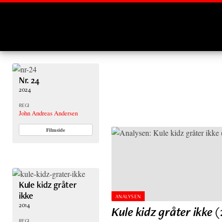
Montages
Nr. 24
2024
REGI
John Andreas Andersen
Filmside
Kule kidz gråter
ikke
ANALYSEN
2014
Kule kidz gråter ikke
(
REGI