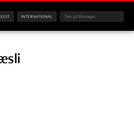
RELST
INTERNATIONAL
æsli