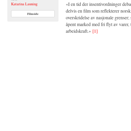
«I en tid der insentivordninger debatt
Katarina Launing
delvis en film som reflekterer norsk
Filmside
overskridelse av nasjonale grenser;
åpent marked med fri flyt av varer, 
arbeidskraft.»
[1]