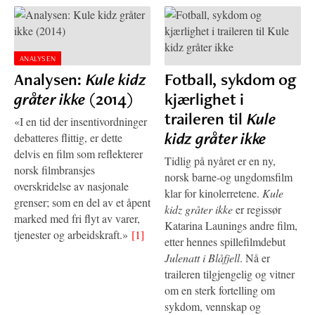
ANALYSEN
Analysen:
Kule kidz
Fotball, sykdom og
gråter ikke
(2014)
kjærlighet i
traileren til
Kule
«I en tid der insentivordninger
kidz gråter ikke
debatteres flittig, er dette
delvis en film som reflekterer
Tidlig på nyåret er en ny,
norsk filmbransjes
norsk barne-og ungdomsfilm
overskridelse av nasjonale
klar for kinolerretene.
Kule
grenser; som en del av et åpent
kidz gråter ikke
er regissør
marked med fri flyt av varer,
Katarina Launings andre film,
tjenester og arbeidskraft.»
[1]
etter hennes spillefilmdebut
Julenatt i Blåfjell
. Nå er
traileren tilgjengelig og vitner
om en sterk fortelling om
sykdom, vennskap og