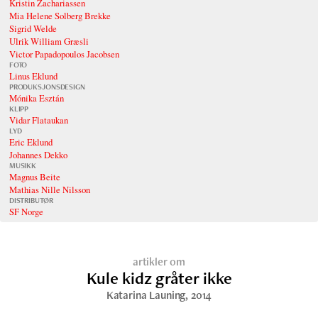
Kristin Zachariassen
Mia Helene Solberg Brekke
Sigrid Welde
Ulrik William Græsli
Victor Papadopoulos Jacobsen
FOTO
Linus Eklund
PRODUKSJONSDESIGN
Mónika Esztán
KLIPP
Vidar Flataukan
LYD
Eric Eklund
Johannes Dekko
MUSIKK
Magnus Beite
Mathias Nille Nilsson
DISTRIBUTØR
SF Norge
artikler om
Kule kidz gråter ikke
Katarina Launing
, 2014