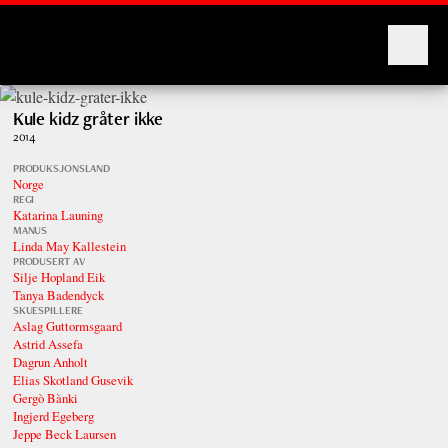
Montages
Kule kidz gråter ikke
2014
PRODUKSJONSLAND
Norge
REGI
Katarina Launing
MANUS
Linda May Kallestein
PRODUSERT AV
Silje Hopland Eik
Tanya Badendyck
SKUESPILLERE
Aslag Guttormsgaard
Astrid Assefa
Dagrun Anholt
Elias Skotland Gusevik
Gergò Bànki
Ingjerd Egeberg
Jeppe Beck Laursen