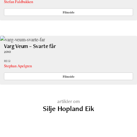
Stefan Faldbakken
Filmside
Varg Veum – Svarte får
2010
REGI
Stephan Apelgren
Filmside
artikler om
Silje Hopland Eik