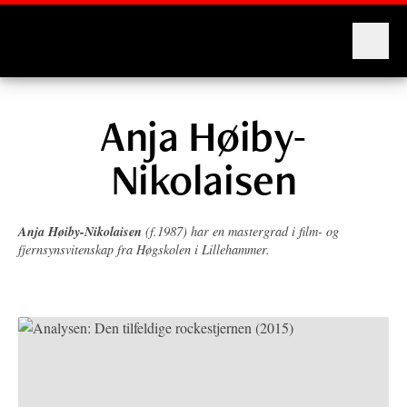
Montages
Anja Høiby-
Nikolaisen
Anja Høiby-Nikolaisen
(f.1987) har en mastergrad i film- og
fjernsynsvitenskap fra Høgskolen i Lillehammer.