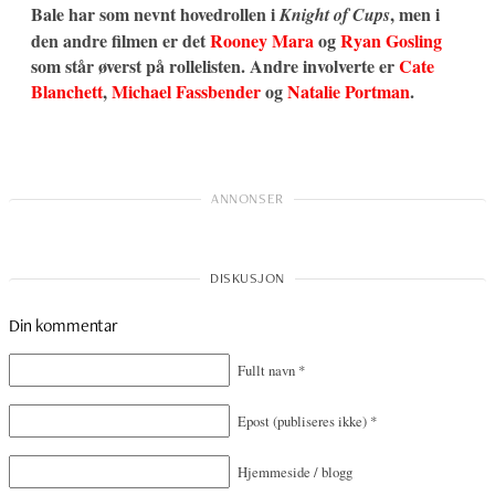
Bale har som nevnt hovedrollen i
, men i
Knight of Cups
den andre filmen er det
Rooney Mara
og
Ryan Gosling
som står øverst på rollelisten. Andre involverte er
Cate
Blanchett
,
Michael Fassbender
og
Natalie Portman
.
Din kommentar
Fullt navn
*
Epost
(publiseres ikke)
*
Hjemmeside / blogg