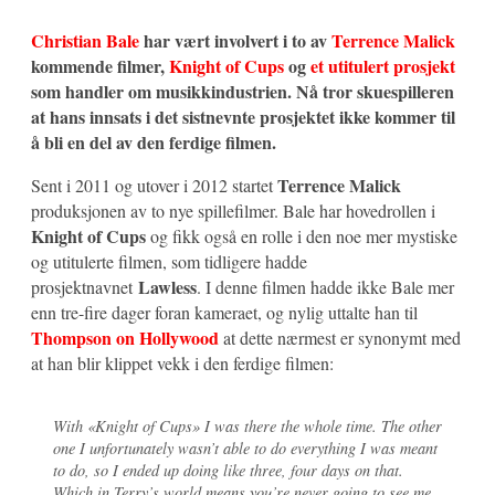
Christian Bale
har vært involvert i to av
Terrence Malick
kommende filmer,
Knight of Cups
og
et utitulert prosjekt
som handler om musikkindustrien. Nå tror skuespilleren
at hans innsats i det sistnevnte prosjektet ikke kommer til
å bli en del av den ferdige filmen.
Terrence Malick
Sent i 2011 og utover i 2012 startet
produksjonen av to nye spillefilmer. Bale har hovedrollen i
Knight of Cups
og fikk også en rolle i den noe mer mystiske
og utitulerte filmen, som tidligere hadde
Lawless
prosjektnavnet
. I denne filmen hadde ikke Bale mer
enn tre-fire dager foran kameraet, og nylig uttalte han til
Thompson on Hollywood
at dette nærmest er synonymt med
at han blir klippet vekk i den ferdige filmen:
With «Knight of Cups» I was there the whole time. The other
one I unfortunately wasn’t able to do everything I was meant
to do, so I ended up doing like three, four days on that.
Which in Terry’s world means you’re never going to see me