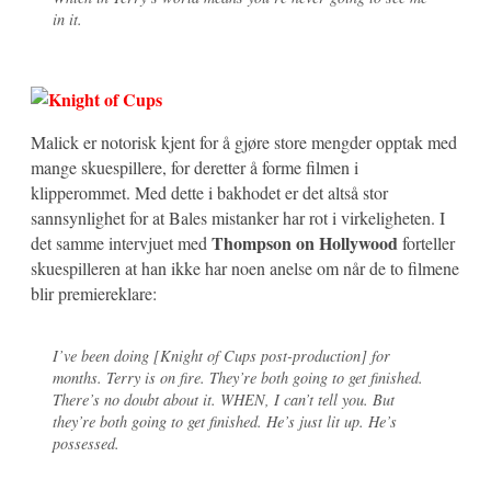
in it.
Malick
er notorisk kjent for å gjøre store mengder opptak med
mange skuespillere, for deretter å forme filmen i
klipperommet. Med dette i bakhodet er det altså stor
sannsynlighet for at Bales mistanker har rot i virkeligheten. I
Thompson on Hollywood
det samme intervjuet med
forteller
skuespilleren at han ikke har noen anelse om når de to filmene
blir premiereklare:
I’ve been doing [Knight of Cups post-production] for
months. Terry is on fire. They’re both going to get finished.
There’s no doubt about it. WHEN, I can’t tell you. But
they’re both going to get finished. He’s just lit up. He’s
possessed.