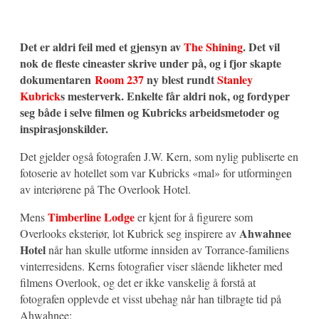
Det er aldri feil med et gjensyn av
The Shining
. Det vil
nok de fleste cineaster skrive under på, og i fjor skapte
dokumentaren
Room 237
ny blest rundt
Stanley
Kubrick
s mesterverk
. Enkelte får aldri nok, og fordyper
seg både i selve filmen og Kubricks arbeidsmetoder og
inspirasjonskilder.
Det gjelder også fotografen J.W. Kern, som nylig publiserte en
fotoserie av hotellet som var Kubricks «mal» for utformingen
av interiørene på The Overlook Hotel.
Timberline Lodge
Mens
er kjent for å figurere som
Ahwahnee
Overlooks eksteriør, lot Kubrick seg inspirere av
Hotel
når han skulle utforme innsiden av Torrance-familiens
vinterresidens. Kerns fotografier viser slående likheter med
filmens Overlook, og det er ikke vanskelig å forstå at
fotografen opplevde et visst ubehag når han tilbragte tid på
Ahwahnee: