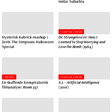
inntar Suburbia
COUP DE COEUR
Hysterisk Kubrick-mashup i
Dr. Strangelove or: How I
årets The Simpsons Halloween
Learned to Stop Worrying and
Special
Love the Bomb
(1964)
OMTALE
COUP DE COEUR
En skuffende konspiratorisk
A.I. – Artificial Intelligence
filmanalyse:
Room 237
(2001)