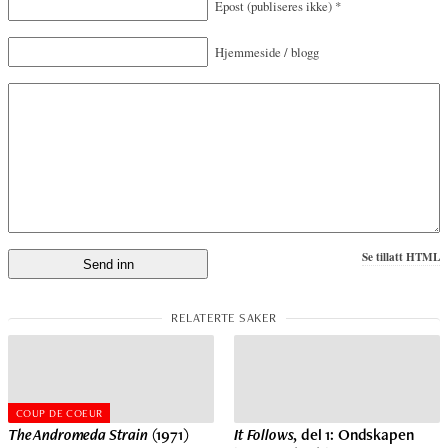
Epost
(publiseres ikke)
*
Hjemmeside / blogg
Se tillatt HTML
COUP DE COEUR
The Andromeda Strain
(1971)
It Follows
, del 1: Ondskapen