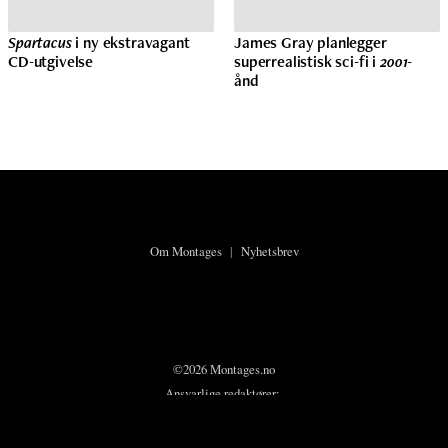
Spartacus
i ny ekstravagant
James Gray planlegger
CD-utgivelse
superrealistisk sci-fi i
2001
-
ånd
Om Montages
|
Nyhetsbrev
©2026 Montages.no
Ansvarlige redaktører:
Karsten Meinich
og
Lars Ole Kristiansen
Personvern og cookies