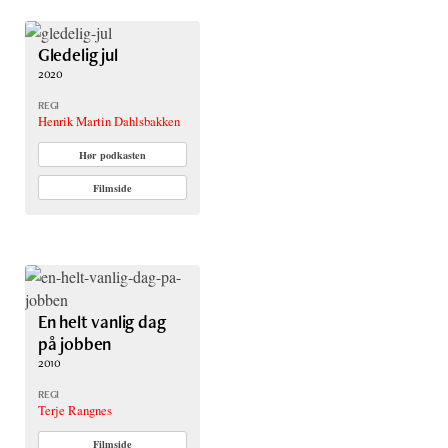
Gledelig jul
2020
REGI
Henrik Martin Dahlsbakken
Hør podkasten
Filmside
En helt vanlig dag
på jobben
2010
REGI
Terje Rangnes
Filmside