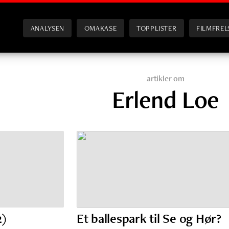
ANALYSEN
OMAKASE
TOPPLISTER
FILMFREL
artikler om
Erlend Loe
2)
Et ballespark til Se og Hør?