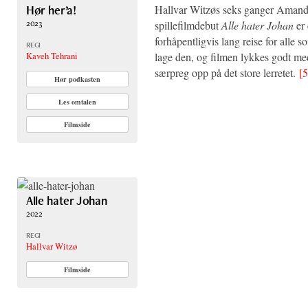
Hallvar Witzøs seks ganger Amand
Hør her’a!
2023
spillefilmdebut
Alle hater Johan
er 
forhåpentligvis lang reise for alle 
REGI
lage den, og filmen lykkes godt med
Kaveh Tehrani
særpreg opp på det store lerretet.
[5
Hør podkasten
Les omtalen
Filmside
Alle hater Johan
2022
REGI
Hallvar Witzø
Filmside