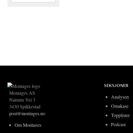
SEKSJONER
Montages AS
Analysen
Narums Vei 3
Omakase
3430 Spikkestad
post@montages.no
Topplister
Podcast
Om Montages