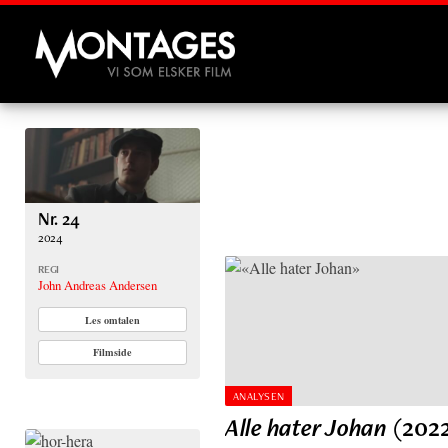
Montages
Nr. 24
2024
REGI
John Andreas Andersen
Les omtalen
Filmside
ANALYSEN
Alle hater Johan
(202