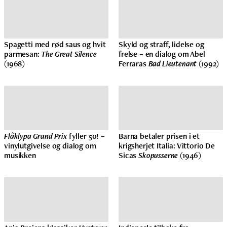
Spagetti med rød saus og hvit
Skyld og straff, lidelse og
parmesan:
The Great Silence
frelse – en dialog om Abel
(1968)
Ferraras
Bad Lieutenant
(1992)
Flåklypa Grand Prix
fyller 50! –
Barna betaler prisen i et
vinylutgivelse og dialog om
krigsherjet Italia: Vittorio De
musikken
Sicas
Skopusserne
(1946)