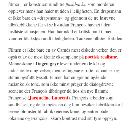
filmer – er konstruert rundt tre
flashbacks
, som morderen
opplever mens han haler ut tiden i leiligheten. En drapsmann
er ikke bare en «drapsmann», og gjennom de tre løsrevne
tilbakeblikkene får vi se hvordan François havnet i den
fastlåste situasjonen. Han har nådd et kritisk punkt, men
vandrer tiltaksløs rundt i leiligheten. Tankene tilhører fortiden.
Filmen er ikke bare en av Carnés mest elskede verker, den er
poetisk realisme
også et av de mest kjente eksemplene på
.
Dagen gryr
Menneskene i
lever under enkle kår og
industrielle omgivelser, men settingene er ofte romantisk og
stemningsfullt lyssatt. Filmen har en gjennomgående
melankolsk tone, som ikke minst preger de dialogdrevne
scenene der François tilbringer tid hos sin nye flamme
Jacqueline Laurent
Françoise (
). François arbeider som
sandblåser, og de to møtes en dag hun besøker fabrikken for å
levere blomster til fabrikkeierens kone, og entrer både
lokalene og François i skarp kontrast med sitt lyse oppsyn.