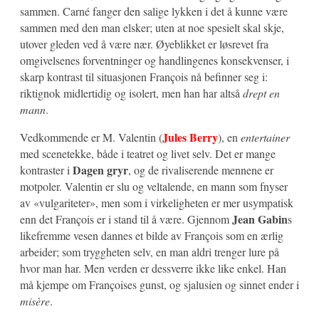
sammen. Carné fanger den salige lykken i det å kunne være
sammen med den man elsker; uten at noe spesielt skal skje,
utover gleden ved å være nær. Øyeblikket er løsrevet fra
omgivelsenes forventninger og handlingenes konsekvenser, i
skarp kontrast til situasjonen François nå befinner seg i:
riktignok midlertidig og isolert, men han har altså
drept en
mann
.
Jules Berry
Vedkommende er M. Valentin (
), en
entertainer
med scenetekke, både i teatret og livet selv. Det er mange
Dagen gryr
kontraster i
, og de rivaliserende mennene er
motpoler. Valentin er slu og veltalende, en mann som fnyser
av «vulgariteter», men som i virkeligheten er mer usympatisk
Jean Gabin
enn det François er i stand til å være. Gjennom
s
likefremme vesen dannes et bilde av François som en ærlig
arbeider; som tryggheten selv, en man aldri trenger lure på
hvor man har. Men verden er dessverre ikke like enkel. Han
må kjempe om Françoises gunst, og sjalusien og sinnet ender i
misère
.