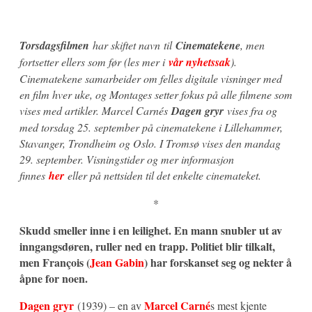
Torsdagsfilmen
har skiftet navn til
Cinematekene
, men
fortsetter ellers som før (les mer i
vår nyhetssak
).
Cinematekene samarbeider om felles digitale visninger med
en film hver uke, og Montages setter fokus på alle filmene som
vises med artikler. Marcel Carnés
Dagen gryr
vises fra og
med torsdag 25. september på cinematekene i Lillehammer,
Stavanger, Trondheim og Oslo. I Tromsø vises den mandag
29. september. Visningstider og mer informasjon
finnes
her
eller på nettsiden til det enkelte cinemateket.
*
Skudd smeller inne i en leilighet. En mann snubler ut av
inngangsdøren, ruller ned en trapp. Politiet blir tilkalt,
men François (
Jean Gabin
) har forskanset seg og nekter å
åpne for noen.
Dagen gryr
Marcel Carné
(1939) – en av
s mest kjente