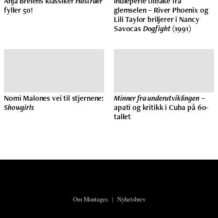
Anja Breiens klassiker
Hustruer
Indieperle tilbake fra
fyller 50!
glemselen – River Phoenix og
Lili Taylor briljerer i Nancy
Savocas
Dogfight
(1991)
Nomi Malones vei til stjernene:
Minner fra underutviklingen
–
Showgirls
apati og kritikk i Cuba på 60-
tallet
Om Montages
|
Nyhetsbrev