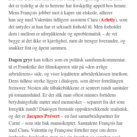
det er tydelig at de to herrene har forskjellig appell hos henne.
Mens François jobber mot å kapre sin elskede, allierer
Arletty
han seg med Valentins tidligere assistent Clara (
), som
det antydes at han har et seksuelt forhold til. Men forholdet
dem i mellom er uforpliktende og uproblematisk – de vet
begge at det ikke er kjærlighet, men de trenger hverandre, og
snakker fint og åpent sammen.
Dagen gryr
kan tolkes som en politisk samfunnskommentar,
til et Frankrike der filmskaperen står på «den ærlige
arbeiderens» side, og viser lojaliteten arbeiderklassen imellom.
Dens tidløse styrke ligger i dialogen, som driver fortellingen
fremover. Nesten alle tilbakeblikkene er sentrert rundt samtaler
på tomannshånd. Er det slik man oftest minnes fortidens
betydningsfulle møter med mennesker – separert fra det som
foregikk rundt? Dialogen fremstår oppsiktsvekkende realistisk,
Jacques Prévert
og det er
– en fast samarbeidspartner for
Carné – som står bak manuskriptet. Samtalene François har
med Clara, Valentin og Françoise forteller mye om deres
innbyrdes forskjeller, men er i sin åpenhet og sannhet også