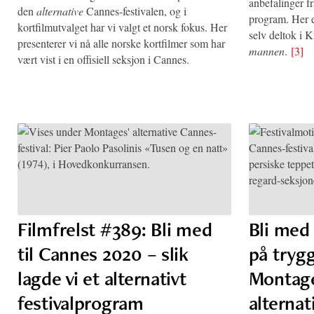
anbefalinger fr
den
alternative
Cannes-festivalen, og i
program. Her er
kortfilmutvalget har vi valgt et norsk fokus. Her
selv deltok i 
presenterer vi nå alle norske kortfilmer som har
mannen
.
[3]
vært vist i en offisiell seksjon i Cannes.
Filmfrelst #389: Bli med
Bli med
til Cannes 2020 – slik
på tryg
lagde vi et alternativt
Montage
festivalprogram
alternat