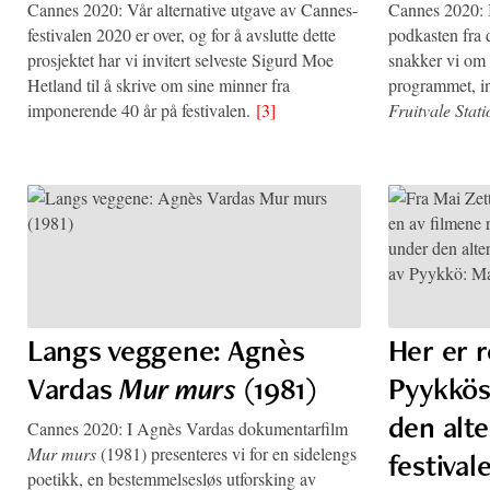
Cannes 2020: Vår alternative utgave av Cannes-
Cannes 2020: I
festivalen 2020 er over, og for å avslutte dette
podkasten fra 
prosjektet har vi invitert selveste Sigurd Moe
snakker vi om f
Hetland til å skrive om sine minner fra
programmet, i
imponerende 40 år på festivalen.
[3]
Fruitvale Stati
Langs veggene: Agnès
Her er 
Vardas
Mur murs
(1981)
Pyykkös 
den alt
Cannes 2020: I Agnès Vardas dokumentarfilm
Mur murs
(1981) presenteres vi for en sidelengs
festival
poetikk, en bestemmelsesløs utforsking av