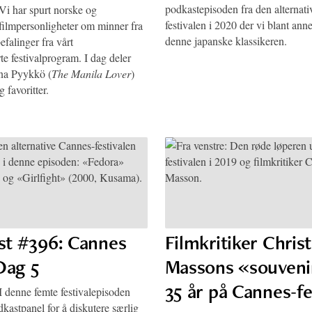
podkastepisoden fra den alternat
i har spurt norske og
festivalen i 2020 der vi blant anne
 filmpersonligheter om minner fra
denne japanske klassikeren.
falinger fra vårt
 festivalprogram. I dag deler
nna Pyykkö (
The Manila Lover
)
g favoritter.
lst #396: Cannes
Filmkritiker Chris
Dag 5
Massons «souvenir
35 år på Cannes-fe
 denne femte festivalepisoden
kastpanel for å diskutere særlig