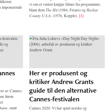
tikeren
vi om et variert knippe filmer fra programmet,
ra imponerende
blant dem
The Hit
(1984, Frears) og
Harlan
County U.S.A.
(1976, Kopple).
[1]
Cannes
Her er produsent og
kritiker Andrew Grants
guide til den alternative
ave av Cannes-
nne første
Cannes-festivalen
et
 Dame
, samt
Cannes 2020: Vi har spurt norske og