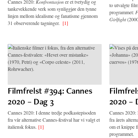
Cannes 2020:
Konfrontasjon
er et tvetydig og
to utvalgte fil
tankevekkende verk som synliggjør den tynne
programmet:
F
linjen mellom idealisme og fanatisme gjennom
Girlfight
(2000
31 observerende tagninger.
[1]
Filmfrelst #394: Cannes
Filmfre
2020 – Dag 3
2020 – 
Cannes 2020: I denne tredje podkastepisoden
Cannes 2020: 
fra vår alternative Cannes-festival har vi valgt et
fra årets alter
italiensk fokus.
[1]
om et knippe fi
programmet.