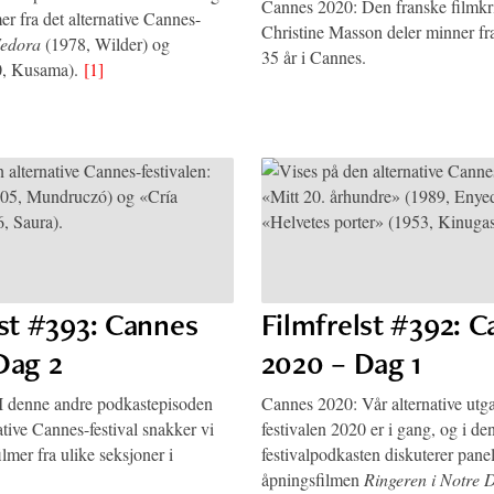
Cannes 2020: Den franske filmkri
mer fra det alternative Cannes-
Christine Masson deler minner f
edora
(1978, Wilder) og
35 år i Cannes.
, Kusama).
[1]
lst #393: Cannes
Filmfrelst #392: 
Dag 2
2020 – Dag 1
I denne andre podkastepisoden
Cannes 2020: Vår alternative utg
native Cannes-festival snakker vi
festivalen 2020 er i gang, og i de
lmer fra ulike seksjoner i
festivalpodkasten diskuterer panel
åpningsfilmen
Ringeren i Notre