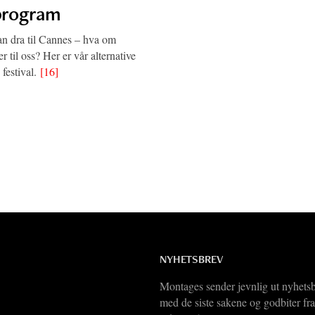
lprogram
an dra til Cannes – hva om
til oss? Her er vår alternative
 festival.
[16]
NYHETSBREV
Montages sender jevnlig ut nyhets
med de siste sakene og godbiter fra