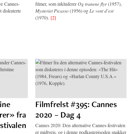
ive Cannes-
filmer, som inkluderer
Og tranene flyr
(1957),
t diskuterte
Mysteriet Picasso
(1956) og
Le vent d’est
(1970).
[2]
tine
Filmfrelst #395: Cannes
er» fra
2020 – Dag 4
stivalen
Cannes 2020: Den alternative Cannes-festivalen
er midtveis, og i denne podkastepisoden snakker