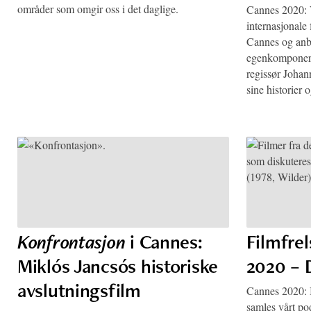
områder som omgir oss i det daglige.
Cannes 2020: V
internasjonale
Cannes og anbe
egenkomponerte
regissør Joha
sine historier o
Konfrontasjon
i Cannes:
Filmfre
Miklós Jancsós historiske
2020 – 
avslutningsfilm
Cannes 2020: I
samles vårt pod