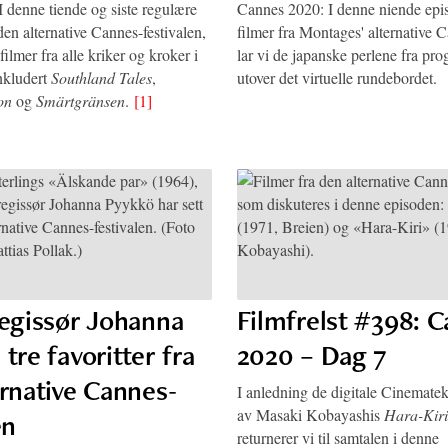
 denne tiende og siste regulære
Cannes 2020: I denne niende ep
den alternative Cannes-festivalen,
filmer fra Montages' alternative C
ilmer fra alle kriker og kroker i
lar vi de japanske perlene fra pro
nkludert
Southland Tales
,
utover det virtuelle rundebordet.
on
og
Smärtgränsen
.
[1]
regissør Johanna
Filmfrelst #398: 
tre favoritter fra
2020 – Dag 7
ernative Cannes-
I anledning de digitale Cinemate
av Masaki Kobayashis
Hara-Kiri
en
returnerer vi til samtalen i denne