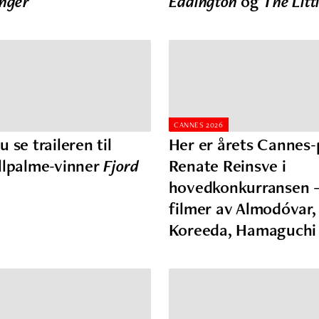
inger
Eddington
og
The Litt
CANNES 2026
 se traileren til
Her er årets Cannes
llpalme-vinner
Fjord
Renate Reinsve i
hovedkonkurransen 
filmer av Almodóvar,
Koreeda, Hamaguch