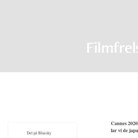
Filmfre
Cannes 2020:
lar vi de jap
Del på Bluesky