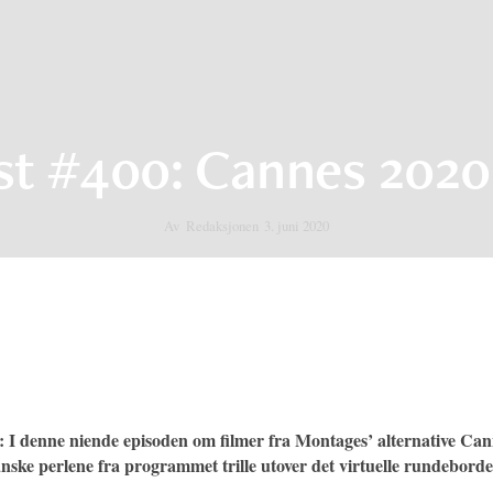
lst #400: Cannes 2020
Av
Redaksjonen
3. juni 2020
 I denne niende episoden om filmer fra Montages’ alternative Cann
anske perlene fra programmet trille utover det virtuelle rundeborde