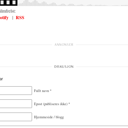
lmfrelst:
otify
RSS
|
ar
Fullt navn
*
Epost
(publiseres ikke)
*
Hjemmeside / blogg