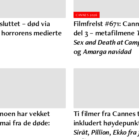
CANNES 2026
sluttet – død via
Filmfrelst #671: Cann
 horrorens medierte
del 3 – metafilmene
e
Sex and Death at Ca
og
Amarga navidad
noen har vekket
Ti filmer fra Cannes t
ōmai fra de døde:
inkludert høydepunk
Sirāt
,
Pillion
,
Ekko fra 