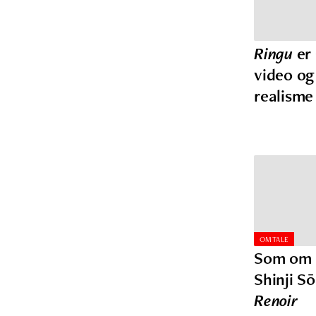
Ringu
er 
video og
realism
OMTALE
Som om 
Shinji S
Renoir