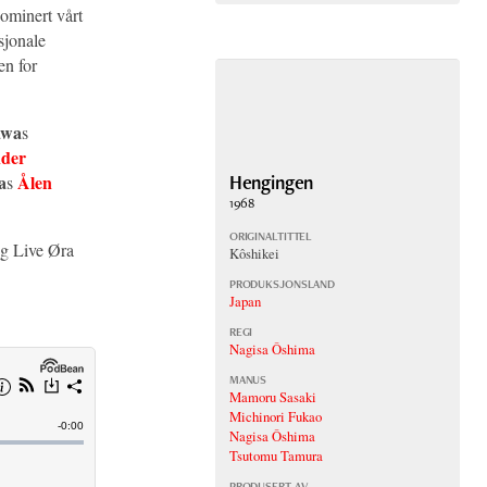
dominert vårt
asjonale
en for
awa
s
der
Hengingen
a
Ålen
s
1968
ORIGINALTITTEL
og Live Øra
Kôshikei
PRODUKSJONSLAND
Japan
REGI
Nagisa Ôshima
MANUS
Mamoru Sasaki
Michinori Fukao
Nagisa Ôshima
Tsutomu Tamura
PRODUSERT AV