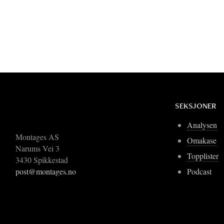
SEKSJONER
Analysen
Montages AS
Omakase
Narums Vei 3
Topplister
3430 Spikkestad
Podcast
post@montages.no
Blogger
Om Montages