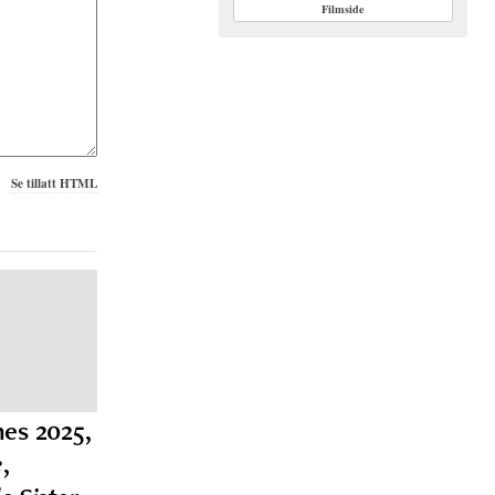
Filmside
Se tillatt HTML
nes 2025,
e
,