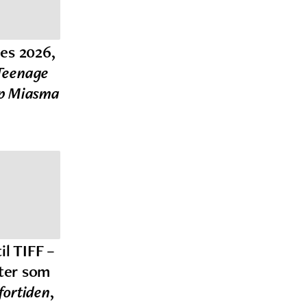
es 2026,
Teenage
mp Miasma
il TIFF –
ter som
fortiden
,