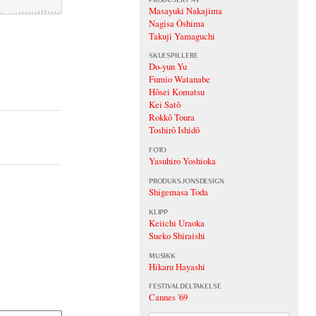
Masayuki Nakajima
Nagisa Ôshima
Takuji Yamaguchi
SKUESPILLERE
Do-yun Yu
Fumio Watanabe
Hôsei Komatsu
Kei Satô
Rokkô Toura
Toshirô Ishidô
FOTO
Yasuhiro Yoshioka
PRODUKSJONSDESIGN
Shigemasa Toda
KLIPP
Keiichi Uraoka
Sueko Shiraishi
MUSIKK
Hikaru Hayashi
FESTIVALDELTAKELSE
Cannes '69