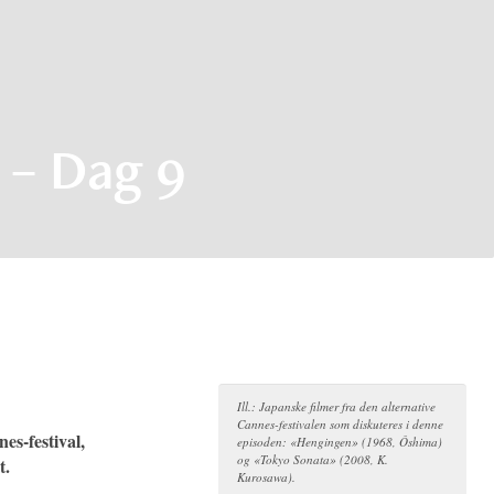
 – Dag 9
Ill.: Japanske filmer fra den alternative
Cannes-festivalen som diskuteres i denne
es-festival,
episoden: «Hengingen» (1968, Ôshima)
og «Tokyo Sonata» (2008, K.
t.
Kurosawa).