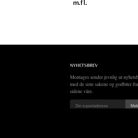
m.fl.
NYHETSBREV
Montages sender jevnlig ut nyhets
med de siste sakene og godbiter fra
sidene våre.
Vi har også
RSS-feed