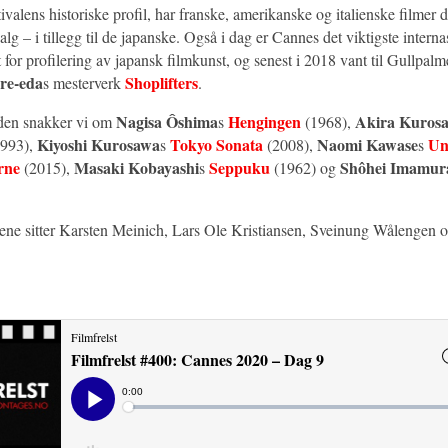
tivalens historiske profil, har franske, amerikanske og italienske filmer 
valg – i tillegg til de japanske. Også i dag er Cannes det viktigste intern
for profilering av japansk filmkunst, og senest i 2018 vant til Gullpalm
re-eda
Shoplifters
s mesterverk
.
Nagisa Ôshima
Hengingen
Akira Kuros
oden snakker vi om
s
(1968),
Kiyoshi Kurosawa
Tokyo Sonata
Naomi Kawase
Un
993),
s
(2008),
s
rne
Masaki Kobayashi
Seppuku
Shôhei Imamur
(2015),
s
(1962) og
ne sitter Karsten Meinich, Lars Ole Kristiansen, Sveinung Wålengen 