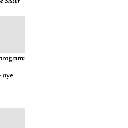
le Sister
-program:
– nye
i