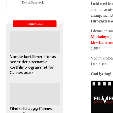
Del på Facebook
I tråd med fes
alternative ut
arrangementet 
Hirokazu Ko
Cannes 2020
I denne epis
Madadayo
(1
kirsebærtræ
(1997).
Norske kortfilmer i fokus –
Ved mikrofone
her er det alternative
Danielsen.
kortfilmprogrammet for
Cannes 2020
God lytting!
Filmfrelst #395: Cannes