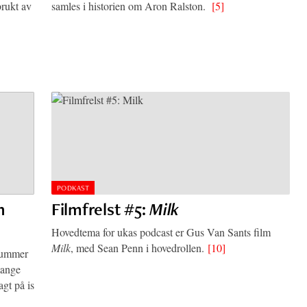
brukt av
samles i historien om Aron Ralston.
[5]
PODKAST
n
Filmfrelst #5:
Milk
Hovedtema for ukas podcast er Gus Van Sants film
Milk
, med Sean Penn i hovedrollen.
[10]
 Summer
mange
agt på is