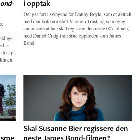
Bond
-
i opptak
Det går fort i svingene for Danny Boyle, som er aktuell
med den kritikerroste TV-serien Trust, og som nylig
ke
annonserte at han skal regissere den neste 007-filmen,
i
med Daniel Craig i sin siste opptreden som James
tidlige
Bond.
ed is
m å ta på
filmen.
Skal Susanne Bier regissere den
iasme
neste James Bond-filmen?