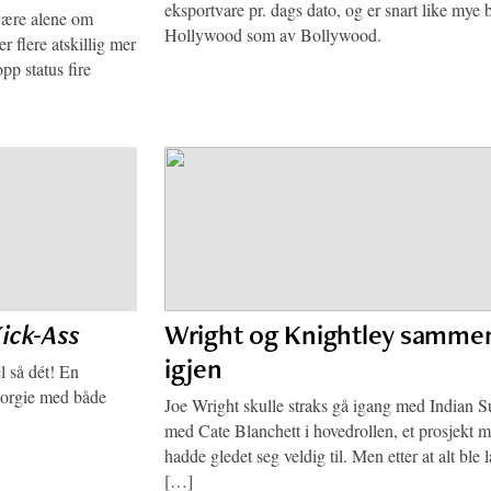
eksportvare pr. dags dato, og er snart like mye 
 være alene om
Hollywood som av Bollywood.
er flere atskillig mer
opp status fire
ick-Ass
Wright og Knightley samme
igjen
l så dét! En
dsorgie med både
Joe Wright skulle straks gå igang med Indian
med Cate Blanchett i hovedrollen, et prosjekt 
hadde gledet seg veldig til. Men etter at alt ble l
[…]