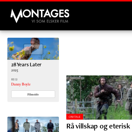
Montages
28 Years Later
2025
REGI
Danny Boyle
Filmside
OMTALE
Rå villskap og eterisk