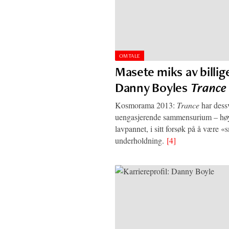
OMTALE
Masete miks av billige
Danny Boyles
Trance
Kosmorama 2013:
Trance
har dessv
uengasjerende sammensurium – høy
lavpannet, i sitt forsøk på å være «
underholdning.
[4]