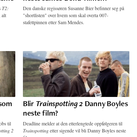
s
T2:
Den danske regissøren Susanne Bier befinner seg på
 alt
"shortlisten" over hvem som skal overta 007-
stafettpinnen etter Sam Mendes.
 som
Blir
Trainspotting 2
Danny Boyles
neste film?
bs til
Deadline melder at den etterlengtede oppfølgeren til
tting 2
Trainspotting
etter sigende vil bli Danny Boyles neste