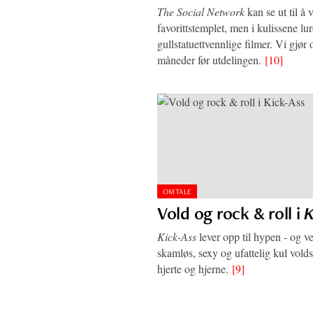
The Social Network
kan se ut til å
favorittstemplet, men i kulissene lur
gullstatuettvennlige filmer. Vi gjør 
måneder før utdelingen.
[10]
OMTALE
Vold og rock & roll i
K
Kick-Ass
lever opp til hypen - og ve
skamløs, sexy og ufattelig kul vol
hjerte og hjerne.
[9]