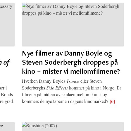
Nye filmer av Danny Boyle og
 of
Steven Soderbergh droppes på
kino – mister vi mellomfilmene?
e
Hverken Danny Boyles
Trance
eller Steven
er i
Soderberghs
Side Effects
kommer på kino i Norge. Er
k Bonds
filmene på midten av skalaen mellom kunst og
re grad
kommers de nye taperne i dagens kinomarked?
[6]