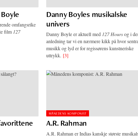
y Boyle
Danny Boyles musikalske
univers
erende omfangsrike
te film
127
Danny Boyle er aktuell med
127 Hours
og i de
anledning tar vi en nærmere kikk på hvor sentra
musikk og lyd er for regissørens kunstneriske
uttrykk.
[3]
MÅNEDENS KOMPONIST
favorittene
A.R. Rahman
A.R. Rahman er Indias kanskje største musikal