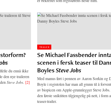
er bekreftet som regissørens neste film.
TRAILER
 storform?
Se Michael Fassbender innt
Jobs
scenen i fersk teaser til Dan
Boyles
Steve Jobs
ilfelle du ennå ikke
le den nye traileren
Med manus ført i pennen av Aaron Sorkin og
uden
Steve Jobs
.
[2]
Boyle i registolen har man all grunn til å forve
av biopicen om Apple-grunnlegger Steve Jobs.
den første sniktitten tilgjengelig på nett, i form 
teaser-trailer.