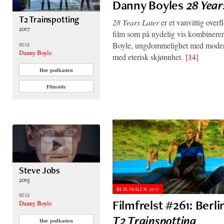
Danny Boyles
28 Year
T2 Trainspotting
28 Years Later
er et vanvittig over
2017
film som på nydelig vis kombinere
Boyle, ungdommelighet med modenh
REGI
Danny Boyle
med eterisk skjønnhet.
[14]
Hør podkasten
Filmside
Steve Jobs
2015
BERLINALEN 2017
REGI
Filmfrelst #261: Berli
Danny Boyle
T2 Trainspotting
Hør podkasten