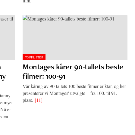
film.
TOPPLISTER
a
Montages kårer 90-tallets beste
ny
filmer: 100-91
Vår kåring av 90-tallets 100 beste filmer er klar, og her
presenterer vi Montages' utvalgte – fra 100. til 91.
 Danny
plass.
[11]
nte mye
 Nå er
av en