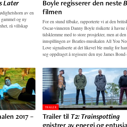
s Later
Boyle regisserer den neste
filmen
flødighetshorn av en
r gammel og ny
For en stund tilbake, rapporterte vi at den britis
et, rå villskap
Oscar-vinneren Danny Boyle risikerte å havne 
tidsklemme med to store prosjekter, men at den 
innspillingen av Beatles-musikalen All You Ne
Love signaliserte at det likevel ble mulig for ha
seg oppdraget å regissere den nye James Bond-
TRAILER
nalen 2017 –
Trailer til
T2: Trainspotting
gnistrer av energi og entus