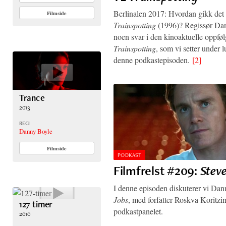
Berlinalen 2017: Hvordan gikk det
Filmside
Trainspotting
(1996)? Regissør Da
noen svar i den kinoaktuelle oppfø
Trainspotting
, som vi setter under 
denne podkastepisoden.
[2]
Trance
2013
REGI
Danny Boyle
Filmside
PODKAST
Filmfrelst #209:
Steve
I denne episoden diskuterer vi Da
Jobs
, med forfatter Roskva Koritzi
127 timer
podkastpanelet.
2010