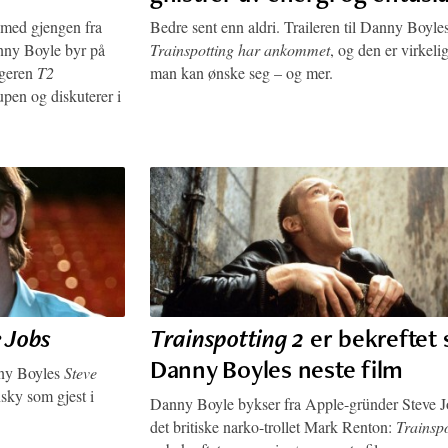
 med gjengen fra
Bedre sent enn aldri. Traileren til Danny Boyle
nny Boyle byr på
Trainspotting har ankommet
, og den er virkelig
lgeren
T2
man kan ønske seg – og mer.
lupen og diskuterer i
 Jobs
Trainspotting 2
er bekreftet
Danny Boyles neste film
nny Boyles
Steve
nsky som gjest i
Danny Boyle bykser fra Apple-gründer Steve Jo
det britiske narko-trollet Mark Renton:
Trainspo