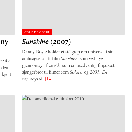
COUP DE COEUR
nny
Sunshine
(2007)
Danny Boyle holder et stålgrep om universet i sin
ambisiøse sci-fi-film
Sunshine
, som ved nye
re for
gjennomsyn fremstår som en usedvanlig finpusset
siden
sjangerbror til filmer som
Solaris
og
2001: En
rkjent
romodyssé
.
[14]