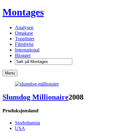
Montages
Analysen
Omakase
Topplister
Filmfrelst
International
Blogger
Menu
Slumdog Millionaire
2008
Produksjonsland
Storbritannia
USA