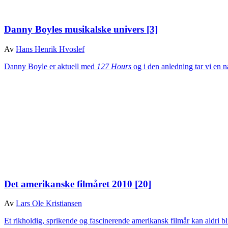
Danny Boyles musikalske univers
[3]
Av
Hans Henrik Hvoslef
Danny Boyle er aktuell med
127 Hours
og i den anledning tar vi en n
Det amerikanske filmåret 2010
[20]
Av
Lars Ole Kristiansen
Et rikholdig, sprikende og fascinerende amerikansk filmår kan aldri b