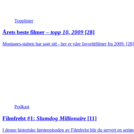
Topplister
Årets beste filmer –
topp 10, 2009
[28]
Montages-staben har sagt sitt - her er våre favorittfilmer fra 2009.
[28]
Podkast
Filmfrelst #1:
Slumdog Millionaire
[11]
I denne historiske førsteepisoden av Filmfrelst blir du servert en ser