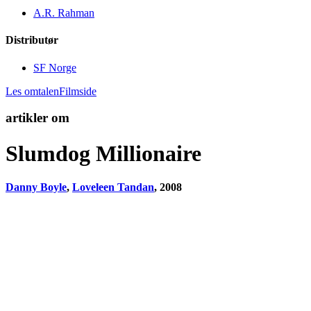
A.R. Rahman
Distributør
SF Norge
Les omtalen
Filmside
artikler om
Slumdog Millionaire
Danny Boyle
,
Loveleen Tandan
, 2008