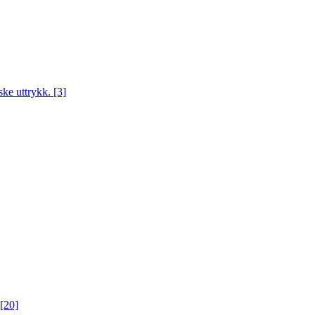
iske uttrykk.
[3]
[20]