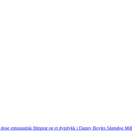
iøs dose entusiastisk filmprat og et dypdykk i Danny Boyles
Slumdog Mill