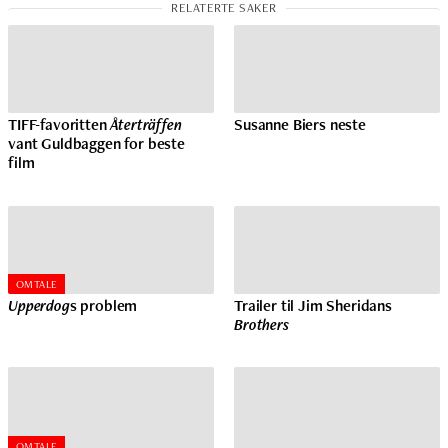
TIFF-favoritten
Återträffen
Susanne Biers neste
vant Guldbaggen for beste
film
OMTALE
Upperdog
s problem
Trailer til Jim Sheridans
Brothers
OMTALE