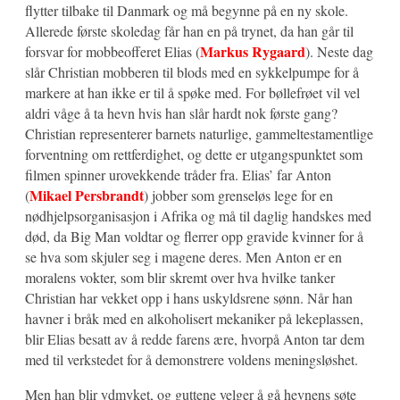
flytter tilbake til Danmark og må begynne på en ny skole.
Allerede første skoledag får han en på trynet, da han går til
Markus Rygaard
forsvar for mobbeofferet Elias (
). Neste dag
slår Christian mobberen til blods med en sykkelpumpe for å
markere at han ikke er til å spøke med. For bøllefrøet vil vel
aldri våge å ta hevn hvis han slår hardt nok første gang?
Christian representerer barnets naturlige, gammeltestamentlige
forventning om rettferdighet, og dette er utgangspunktet som
filmen spinner urovekkende tråder fra. Elias’ far Anton
Mikael Persbrandt
(
) jobber som grenseløs lege for en
nødhjelpsorganisasjon i Afrika og må til daglig handskes med
død, da Big Man voldtar og flerrer opp gravide kvinner for å
se hva som skjuler seg i magene deres. Men Anton er en
moralens vokter, som blir skremt over hva hvilke tanker
Christian har vekket opp i hans uskyldsrene sønn. Når han
havner i bråk med en alkoholisert mekaniker på lekeplassen,
blir Elias besatt av å redde farens ære, hvorpå Anton tar dem
med til verkstedet for å demonstrere voldens meningsløshet.
Men han blir ydmyket, og guttene velger å gå hevnens søte