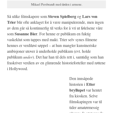
Mikael Persbrandt med døden i armene.
Steven Spielberg
Lars von
Så ulike filmskapere som
og
Trier
blir ofte anklaget for å være manipulerende, men ingen
av dem går så kontinuerlig til verks for å vri ut følelsene våre
Susanne Bier
som
. For henne er publikum en fuktig
vaskeklut som tappes med makt. Trier selv synes filmene
hennes er verdiløst søppel – at hun mangler kunstneriske
ambisjoner utover å underholde publikum (evt. holde
publikum
under
). Det har han til dels rett i, samtidig som han
fraskriver verdien av en glimrende historieforteller med røttene
i Hollywood.
Den innsåpede
Etter
historien i
bryllupet
var hentet
fra kiosken. Selve
filmskapingen var til
tider amatørmessig