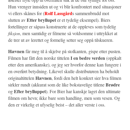
Hun vrenger innsiden ut og vi blir konfrontert med situasjoner
Rolf Lassgård
vi ellers skånes for (
s sammenbrudd mot
Etter bryllupet
slutten av
er et tydelig eksempel). Biers
fortellinger er såpass konstruerte at de oppleves som tydelig
fiksjon
, men samtidig er filmene så voldsomme i uttrykket at
de trer ut av lerettet og formelig setter seg oppå tilskueren.
Hævnen
får meg til å skjelve på stolkanten, gispe etter pusten.
I en bedre verden
Filmen har fått den norske tittelen
(oppkalt
etter den amerikanske), og jeg ser hvorfor denne kan fungere i
en overført betydning. Likevel skulle distributøren ha beholdt
Hævnen
originaltittelen
, fordi den helt konkret sier hva filmen
Brødre
sirkler rundt (akkurat som de like bokstavelige titlene
Efter brylluppet
og
). For Bier har kanskje laget den ultimate
filmen om hevn; ikke bare som handling, men som vesen. Og
den er virkelig et ufyselig beist – det aller verste i oss.