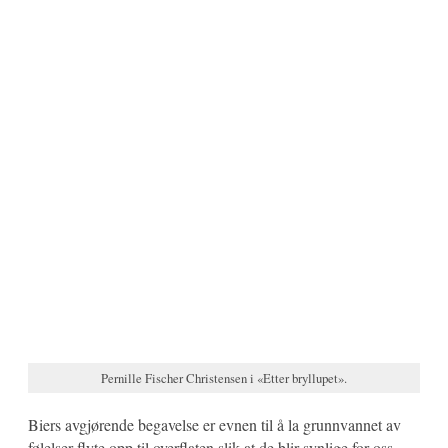
Pernille Fischer Christensen i «Etter bryllupet».
Biers avgjørende begavelse er evnen til å la grunnvannet av
følelser flyte opp til overflaten slik at de blir synlige for oss.