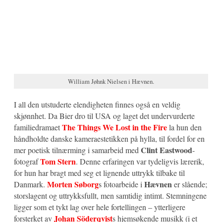
William Jøhnk Nielsen i Hævnen.
I all den utstuderte elendigheten finnes også en veldig
skjønnhet. Da Bier dro til USA og laget det undervurderte
The Things We Lost in the Fire
familiedramaet
la hun den
håndholdte danske kameraestetikken på hylla, til fordel for en
Clint Eastwood
mer poetisk tilnærming i samarbeid med
-
Tom Stern
fotograf
. Denne erfaringen var tydeligvis lærerik,
for hun har bragt med seg et lignende uttrykk tilbake til
Morten Søborg
Hævnen
Danmark.
s fotoarbeide i
er slående;
storslagent og uttrykksfullt, men samtidig intimt. Stemningene
ligger som et tykt lag over hele fortellingen – ytterligere
Johan Söderqvist
forsterket av
s hjemsøkende musikk (i et