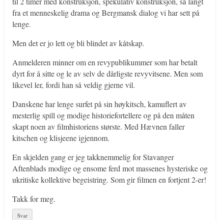
til 2 timer med konstruksjon, spekulativ konstruksjon, så langt
fra et menneskelig drama og Bergmansk dialog vi har sett på
lenge.
Men det er jo lett og bli blindet av kåtskap.
Anmelderen minner om en revypublikummer som har betalt
dyrt for å sitte og le av selv de dårligste revyvitsene. Men som
likevel ler, fordi han så veldig gjerne vil.
Danskene har lenge surfet på sin høykitsch, kamuflert av
mesterlig spill og modige historiefortellere og på den måten
skapt noen av filmhistoriens største. Med Hævnen faller
kitschen og klisjeene igjennom.
En skjelden gang er jeg takknemmelig for Stavanger
Aftenblads modige og ensome ferd mot massenes hysteriske og
ukritiske kollektive begeistring. Som gir filmen en fortjent 2-er!
Takk for meg.
Svar