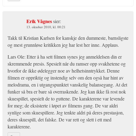
Erik Vågnes
sier:
13. oktober 2010, kl. 00:21
Takk til Kristian Karlsen for kanskje den dummeste, barnsligste
og mest grunnløse kritikken jeg har lest her inne. Applaus.
Lars Ole: Etter å ha sett filmen synes jeg anmeldelsen din er
skremmende presis. Spesielt når du ramser opp svakhetene og
hvorfor de ikke ødelegger noe av helhetsinntrykket. Denne
filmen er oppriktig og instendig selv om den også har hint av
melodrama, en i utgangspunktet vanskelig balansegang. At det
funker så bra er bare så overraskende. Jeg kan ikke få rost nok
skuespillet, spesielt de to guttene. De karakterene var levende
for meg; de eksisterte i løpet av filmens gang. De var aldri
synlige som skuespillere. Jeg tenkte aldri på deres prestasjon,
deres skuespill, det falske. De var rett og slett i ett med
karakterene.