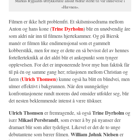
Markus Rygaards uttrykksfulle ansikt bidrar sterkt til vår innlevelse i
«Hævnen».
Filmen er ikke helt problemfri. Et skilsmissedrama mellom
Trine Dyrholm
Anton og hans kone (
) blir en unødvendig åre
som aldri når inn til filmens hjertekammer. Og på Biersk
manér er filmen like endimensjonal som et gammelt
kobberstikk, men for meg er dette en så bevisst del av hennes
fortellerteknikk at det aldri blir et ankepunkt som tynger
opplevelsen. For det er imponerende hvor mye hun faktisk får
til på én og samme gang her; relasjonen mellom Christian og
Ulrich Thomsen
faren (
) kunne også ha blitt en blindvei, men
ulmer effektivt i bakgrunnen. Når den uunngåelige
konfrontasjonene rundt morens død omsider utfolder seg, blir
det nesten beklemmende intenst å være tilskuer.
Ulrich Thomsen
Trine Dyrholm
er fremragende, så også
og
Mikael Persbrandt
især
, som evner å by på nyanser der
dramaet blir som aller tydeligst. Likevel er det de to unge
William Jøhnk Nielsen
debutantene som bærer filmen.
er