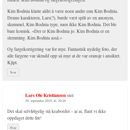
Kim Bodnia klarte aldri å være noen andre enn Kim Bodnia.
Denne karakteren, Lars(?), burde vært spilt av en anonym,
skummel, Kim Bodnia type, men ikke Kim Bodnia. Det ble
bare komisk. «Der er Kim Bodnia jo. Kim Bodnia er en
slemming. Kim Bodnia asså.»
Og fargekorrigering var for mye. Fantastisk nydelig foto, der
alle fargene var skrudd opp så mye at de var oransje i ansiktet.
Kjipt.
Svar
Lars Ole Kristiansen
sier:
30. september 2010, kl. 20:26
Det skal selvfølgelig stå keabordet – ai ai, flaut vi ikke
oppdaget dette før!
Svar