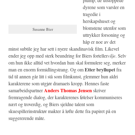
plump; de utstoppede
dyrene som varsler en
tragedie i
herskapshuset og
blomstene utenfor som
Susanne Bier
uttrykker forsoning og
håp er noe av det
minst subtile jeg har sett i nyere skandinavisk film. Likevel
ender jeg opp med sterk beundring for Biers forteller
vilje
. Selv
om hun ikke alltid vet hvordan hun skal formulere seg, merker
Etter bryllupet
man en enorm formidlingstrang. Og om
fra
tid til annen går litt i stå som filmkunst, glemmer hun aldri
karakterene som utgjør dramaets kropp. Hennes faste
Anders Thomas Jensen
samarbeidspartner
skriver
fremragende dialog, der karakterenes følelser kommuniseres
nært og troverdig, og Biers sjeldne talent som
skuespillerinstruktør makter å løfte dette fra papiret på en
suggererende måte.