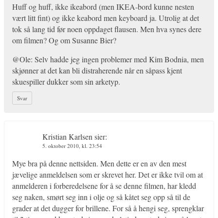
Huff og huff, ikke ikeabord (men IKEA-bord kunne nesten
vært litt fint) og ikke keabord men keyboard ja. Utrolig at det
tok så lang tid før noen oppdaget flausen. Men hva synes dere
om filmen? Og om Susanne Bier?
@Ole: Selv hadde jeg ingen problemer med Kim Bodnia, men
skjønner at det kan bli distraherende når en såpass kjent
skuespiller dukker som sin arketyp.
Svar
Kristian Karlsen
sier:
5. oktober 2010, kl. 23:54
Mye bra på denne nettsiden. Men dette er en av den mest
jævelige anmeldelsen som er skrevet her. Det er ikke tvil om at
anmelderen i forberedelsene for å se denne filmen, har kledd
seg naken, smørt seg inn i olje og så kåtet seg opp så til de
grader at det dugger for brillene. For så å hengi seg, sprengklar