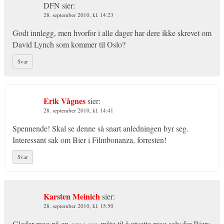
DFN
sier:
28. september 2010, kl. 14:23
Godt innlegg, men hvorfor i alle dager har dere ikke skrevet om
David Lynch som kommer til Oslo?
Svar
Erik Vågnes
sier:
28. september 2010, kl. 14:41
Spennende! Skal se denne så snart anledningen byr seg.
Interessant sak om Bier i Filmbonanza, forresten!
Svar
Karsten Meinich
sier:
28. september 2010, kl. 15:50
Gleder meg på en
grue-seg
-måte til å utsette meg selv for Biers