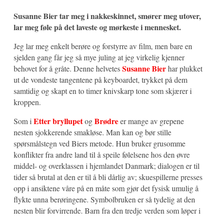
Susanne Bier tar meg i nakkeskinnet, smører meg utover,
lar meg føle på det laveste og mørkeste i mennesket.
Jeg lar meg enkelt berøre og forstyrre av film, men bare en
sjelden gang får jeg så mye juling at jeg virkelig kjenner
Susanne Bier
behovet for å gråte. Denne helvetes
har plukket
ut de vondeste tangentene på keyboardet, trykket på dem
samtidig og skapt en to timer knivskarp tone som skjærer i
kroppen.
Etter bryllupet
Brødre
Som i
og
er mange av grepene
nesten sjokkerende smakløse. Man kan og bør stille
spørsmålstegn ved Biers metode. Hun bruker grusomme
konflikter fra andre land til å speile følelsene hos den øvre
middel- og overklassen i hjemlandet Danmark; dialogen er til
tider så brutal at den er til å bli dårlig av; skuespillerne presses
opp i ansiktene våre på en måte som gjør det fysisk umulig å
flykte unna berøringene. Symbolbruken er så tydelig at den
nesten blir forvirrende. Barn fra den tredje verden som løper i