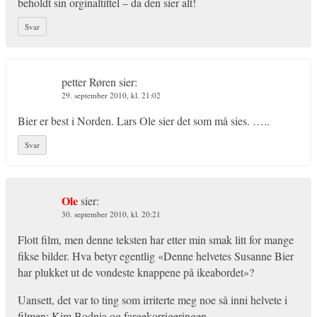
beholdt sin orginaltittel – da den sier alt!
Svar
petter Røren
sier:
29. september 2010, kl. 21:02
Bier er best i Norden. Lars Ole sier det som må sies. …..
Svar
Ole
sier:
30. september 2010, kl. 20:21
Flott film, men denne teksten har etter min smak litt for mange
fikse bilder. Hva betyr egentlig «Denne helvetes Susanne Bier
har plukket ut de vondeste knappene på ikeabordet»?
Uansett, det var to ting som irriterte meg noe så inni helvete i
filmen: Kim Bodnia og fargekorrigeringen.