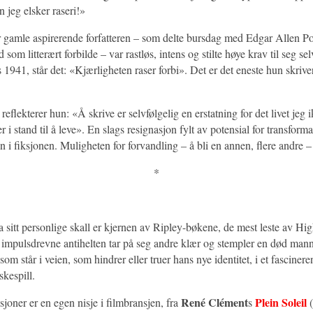
n jeg elsker raseri!»
r gamle aspirerende forfatteren – som delte bursdag med Edgar Allen P
som litterært forbilde – var rastløs, intens og stilte høye krav til seg selv
s 1941, står det: «Kjærligheten raser forbi». Det er det eneste hun skriv
reflekterer hun: «Å skrive er selvfølgelig en erstatning for det livet jeg 
r i stand til å leve». En slags resignasjon fylt av potensial for transform
n i fiksjonen. Muligheten for forvandling – å bli en annen, flere andre – 
*
a sitt personlige skall er kjernen av Ripley-bøkene, de mest leste av Hi
impulsdrevne antihelten tar på seg andre klær og stempler en død mann
e som står i veien, som hindrer eller truer hans nye identitet, i et fasciner
kespill.
René Clément
Plein Soleil
joner er en egen nisje i filmbransjen, fra
s
(