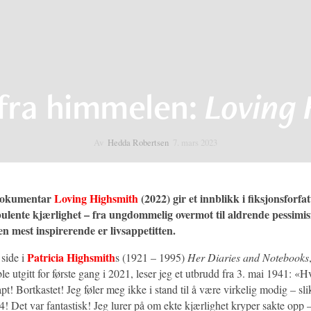
 fra himmelen:
Loving 
Av
Hedda Robertsen
7. mars 2023
 dokumentar
Loving Highsmith
(2022) gir et innblikk i fiksjonsforfat
rbulente kjærlighet – fra ungdommelig overmot til aldrende pessimi
en mest inspirerende er livsappetitten.
Patricia Highsmith
 side i
s (1921 – 1995)
Her Diaries and Notebooks
e utgitt for første gang i 2021, leser jeg et utbrudd fra 3. mai 1941: «
tapt! Bortkastet! Jeg føler meg ikke i stand til å være virkelig modig – sli
4! Det var fantastisk! Jeg lurer på om ekte kjærlighet kryper sakte opp –