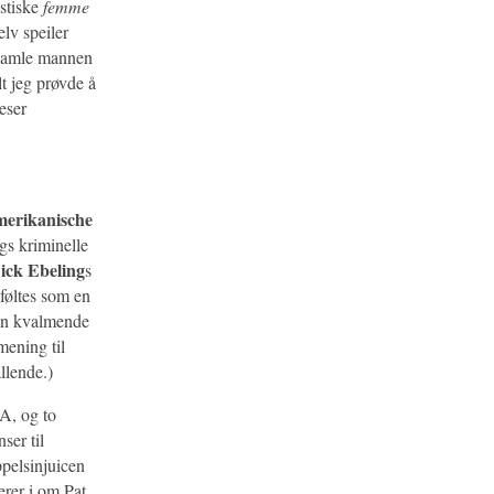
stiske
femme
lv speiler
n gamle mannen
t jeg prøvde å
eser
merikanische
gs kriminelle
ick Ebeling
s
føltes som en
e en kvalmende
mening til
llende.)
SA, og to
ser til
ppelsinjuicen
erer i om Pat