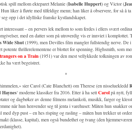
Isabelle Huppert
Jea
otisk spill mellom ekteparet Melanie (
) og Victor (
. Hun liker å flørte med tilfeldige menn; han liker å observere, for så å ta
seg opp i det idylliske franske kystlandskapet.
 interessant – en pervers lek mellom to som ferdes i ellers svært ordin
mgivelser, med en datter som på utroverdig vis er innviet i komplottet.
s Wide Shut
(1999), men Devilles film mangler fullstendig nerve. De i
t potente thrillerelementene er blottet for spenning. Highsmith, som me
trangers on a Train
(1951) var den mest vellykkede tolkningen av r
ke ha vært begeistret.
*
R
 himmelen,» sier Carol (Cate Blanchett) om Therese (en nisseluekledd
 Haynes
Carol
‘ moderne klassiker fra 2016. Etter å ha sett
på nytt, fyl
tater og dagbøker av denne filmens melankoli, musikk, farger og klesst
temme når hun henvender seg til jenta i varehuset: Måten hun snakker o
ul med dyp pust – en hes risping og rasling – måten hun trekker ut orden
makt (klasse, kapital), men også bundethet og tvang (den hjemmevære
erdanighet).