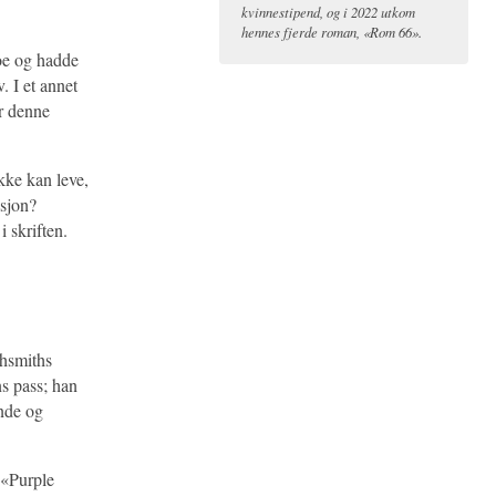
kvinnestipend, og i 2022 utkom
hennes fjerde roman, «Rom 66».
oe og hadde
. I et annet
er denne
ikke kan leve,
asjon?
i skriften.
ghsmiths
s pass; han
ende og
«Purple