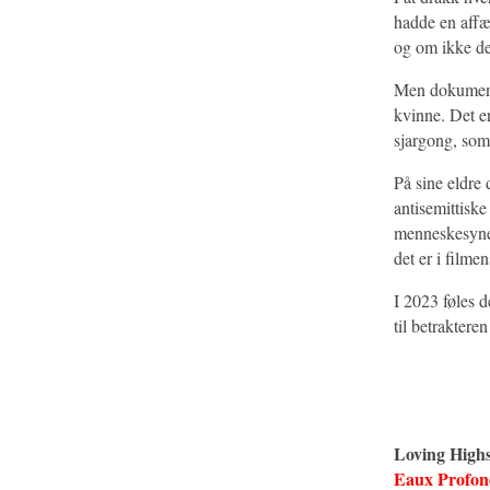
hadde en affær
og om ikke de 
Men dokumentar
kvinne. Det er
sjargong, som
På sine eldre 
antisemittiske
menneskesynet
det er i filmen
I 2023 føles d
til betraktere
Loving High
Eaux Profon