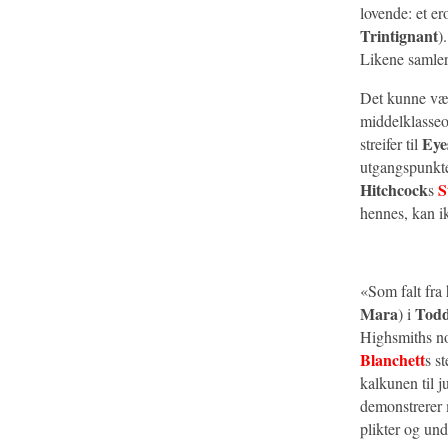
lovende: et er
Trintignant
)
Likene samler 
Det kunne vært
middelklasseo
Eye
streifer til
utgangspunkte
Hitchcock
S
s
hennes, kan ik
«Som falt fra
Mara
Todd
) i
Highsmiths no
Blanchett
s s
kalkunen til j
demonstrerer 
plikter og und