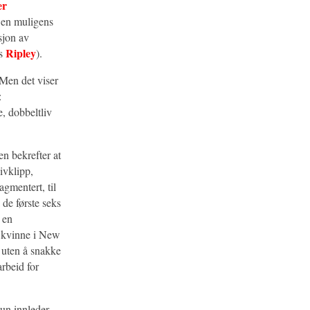
er
en muligens
sjon av
Ripley
s
).
 Men det viser
:
, dobbeltliv
en bekrefter at
ivklipp,
agmentert, til
 de første seks
 en
sk kvinne i New
e uten å snakke
rbeid for
hun innleder