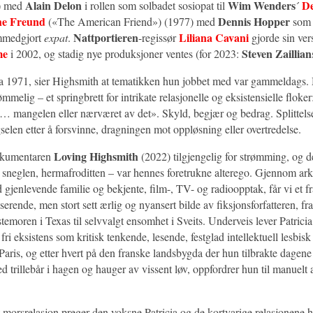
Alain Delon
Wim Wenders
D
) med
i rollen som solbadet sosiopat til
´
he Freund
Dennis Hopper
(«The American Friend») (1977) med
som 
Nattportieren
Liliana Cavani
mmedgjort
expat
.
-regissør
gjorde sin ver
me
Steven Zaillian
i 2002, og stadig nye produksjoner ventes (for 2023:
 fra 1971, sier Highsmith at tematikken hun jobbet med var gammeldags.
mmelig – et springbrett for intrikate relasjonelle og eksistensielle floker
… mangelen eller nærværet av det». Skyld, begjær og bedrag. Splittelse
elen etter å forsvinne, dragningen mot oppløsning eller overtredelse.
Loving Highsmith
dokumentaren
(2022) tilgjengelig for strømming, og d
sneglen, hermafroditten – var hennes foretrukne alterego. Gjennom ark
 gjenlevende familie og bekjente, film-, TV- og radioopptak, får vi et fr
serende, men stort sett ærlig og nyansert bilde av fiksjonsforfatteren, fra
emoren i Texas til selvvalgt ensomhet i Sveits. Underveis lever Patricia
 fri eksistens som kritisk tenkende, lesende, festglad intellektuell lesbi
Paris, og etter hvert på den franske landsbygda der hun tilbrakte dagen
trillebår i hagen og hauger av vissent løv, oppfordrer hun til manuelt a
 morsrelasjon preger den voksne Patricia og de kortvarige relasjonene 