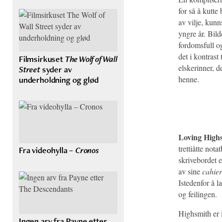
for så å kutte
av vilje, kunn
yngre år. Bil
fordomsfull og
det i kontrast 
Filmsirkuset
The Wolf of Wall
elskerinner, 
Street
syder av
underholdning og glød
henne.
Loving High
trettiåtte not
Fra videohylla –
Cronos
skrivebordet e
av sine
cahier
Istedenfor å 
og feilingen.
Highsmith er i
Ingen arv fra Payne etter