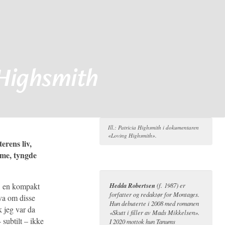
Highsmith
Ill.: Patricia Highsmith i dokumentaren
«Loving Highsmith».
terens liv,
sme, tyngde
, en kompakt
Hedda Robertsen
(f. 1987) er
forfatter og redaktør for Montages.
Hva om disse
Hun debuterte i 2008 med romanen
k jeg var da
«Skutt i filler av Mads Mikkelsen».
 subtilt – ikke
I 2020 mottok hun Tanums