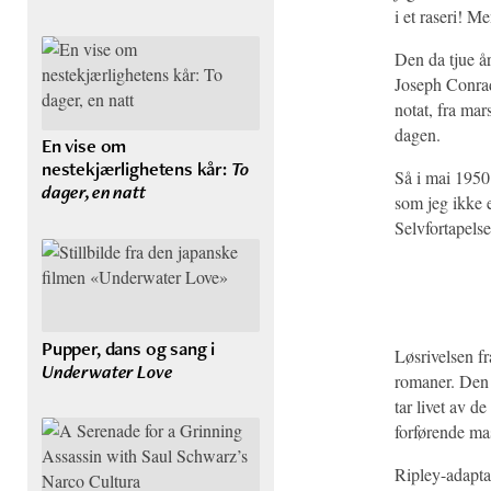
i et raseri! Me
Den da tjue å
Joseph Conrad 
notat, fra mar
dagen.
En vise om
nestekjærlighetens kår:
To
Så i mai 1950 
dager, en natt
som jeg ikke e
Selvfortapelse
Pupper, dans og sang i
Løsrivelsen fr
Underwater Love
romaner. Den 
tar livet av d
forførende mas
Ripley-adaptas