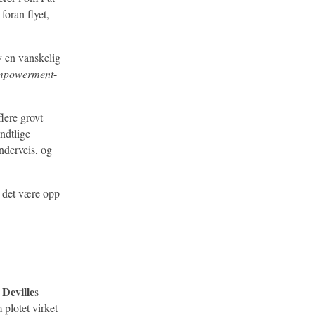
foran flyet,
v en vanskelig
mpowerment
-
flere grovt
endtlige
nderveis, og
r det være opp
 Deville
s
plotet virket