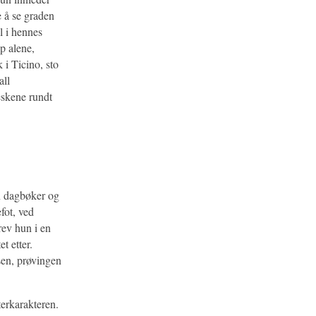
e å se graden
l i hennes
p alene,
 i Ticino, sto
all
eskene rundt
en dagbøker og
fot, ved
rev hun i en
t etter.
sen, prøvingen
terkarakteren.