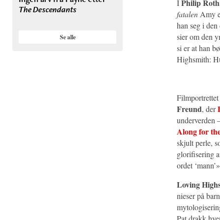
Philip Roth
I
The Descendants
fatalen
Amy ege
han seg i den
sier om den y
Se alle
si er at han b
Highsmith: Hu
Filmportrettet
Freund
, der
underverden –
Along for th
skjult perle, 
glorifisering
ordet ‘mann’»
Loving High
nieser på bar
mytologisering
Pat drakk hve