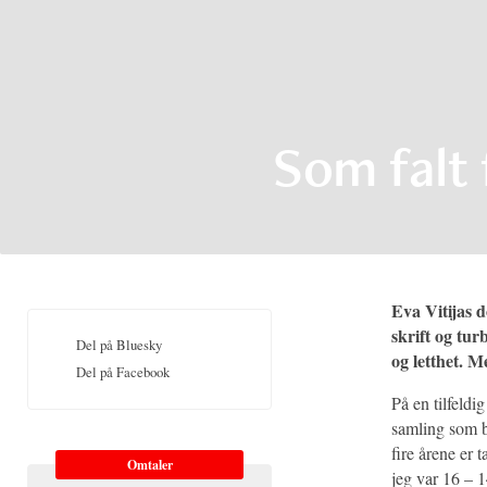
Som falt
Eva Vitijas
skrift og tu
Del på Bluesky
og letthet. M
Del på Facebook
På en tilfeldig
samling som bl
fire årene er 
Omtaler
jeg var 16 – 1