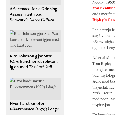
Noon», 1960
amerikanisc
A Serenade for a Grinning
Assassin with Saul
enda mer fre
Schwarz’s
Narco Cultura
Ripley´s Ga
I et intervju
seg å være utø
«Samvittighet
og drap. Lengs
Rian Johnson gjør
Star
Nå er altså 
Wars
kunstnerisk relevant
Tom Ripley – 
igjen med
The Last Jedi
intervjuer med
tider mytologi
årene med best
tilsynelatende
York, Berlin, 
med noen. Med 
Hvor hardt smeller
inspirasjon.
Blikktrommen
(1979) i dag?
En komplisert