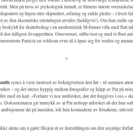
 brått. Men på tross av psykologisk tumult, er filmens største overraskels
skapstørst og higen etter skjønnhet, erfaring og enkle gleder – i hvert fal
det av den eksentriske einstøingen utvides (heldigvis!). Om hun endte op
 beskyldt for skattebedrag i en modernistisk M-formet villa med flatt tak
til den tidligere livsappetitten. Omsvermet, stilbevisst og med et flust ant
demonstrerte Patricia en voldsom evne til å åpne seg for verden og menn
*
smith
synes å være motivert av bokutgivelsen året før – til sammen att
atbøker – og det siteres hyppig mellom fotografier og klipp av Pat på reise
ller med en katt. «Forlater vi noe uutforsket, dør det forgjeves i oss,» sk
s
. Dokumentaren gir inntrykk av at Pat nettopp utforsket alt det hun sulte
la ambisjonene dø på innsiden, tok hun kostnadene av forsøkene, utlevel
kke alene om å gjøre fiksjon ut av forestillingen om den usynlige forfat