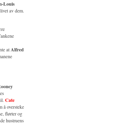
n-Louis
 livet av dem.
ære
 Tankene
Alfred
nte at
omanene
ooney
les
Cate
il.
m å oversteke
e, flørter og
nde hustruens