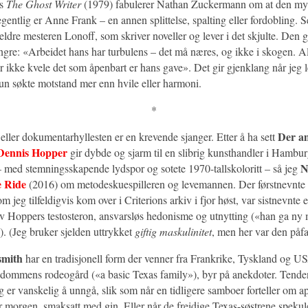
s
The Ghost Writer
(1979) fabulerer Nathan Zuckermann om at den my
ntlig er Anne Frank – en annen splittelse, spalting eller fordobling. Se
 eldre mesteren Lonoff, som skriver noveller og lever i det skjulte. De
ngre: «Arbeidet hans har turbulens – det må næres, og ikke i skogen. Al
ør ikke kvele det som åpenbart er hans gave». Det gir gjenklang når jeg l
n søkte motstand mer enn hvile eller harmoni.
*
Der a
 eller dokumentarhyllesten er en krevende sjanger. Etter å ha sett
Dennis Hopper
gir dybde og sjarm til en slibrig kunsthandler i Hambur
N
 med stemningsskapende lydspor og sotete 1970-tallskoloritt – så jeg
e Ride
(2016) om metodeskuespilleren og levemannen. Der førstnevnte 
som jeg tilfeldigvis kom over i Criterions arkiv i fjor høst, var sistnevnt
 av Hoppers testosteron, ansvarsløs hedonisme og utnytting («han ga ny 
). (Jeg bruker sjelden uttrykket
giftig maskulinitet
, men her var den påfa
smith
har en tradisjonell form der venner fra Frankrike, Tyskland og U
ndommens rodeogård («a basic Texas family»), byr på anekdoter. Tenden
 er vanskelig å unngå, slik som når en tidligere samboer forteller om a
r morgen, smaksatt med gin. Eller når de freidige Texas-søstrene spekul