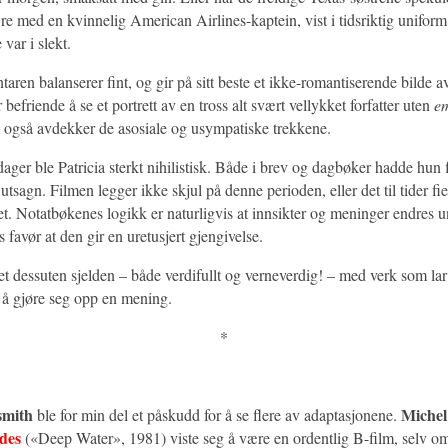
e med en kvinnelig American Airlines-kaptein, vist i tidsriktig uniform 
var i slekt.
en balanserer fint, og gir på sitt beste et ikke-romantiserende bilde a
 befriende å se et portrett av en tross alt svært vellykket forfatter uten
e
 også avdekker de asosiale og usympatiske trekkene.
dager ble Patricia sterkt nihilistisk. Både i brev og dagbøker hadde hun 
 utsagn. Filmen legger ikke skjul på denne perioden, eller det til tider fi
. Notatbøkenes logikk er naturligvis at innsikter og meninger endres u
s favør at den gir en uretusjert gjengivelse.
et dessuten sjelden – både verdifullt og verneverdig! – med verk som la
n å gjøre seg opp en mening.
*
smith
Michel
ble for min del et påskudd for å se flere av adaptasjonene.
des
(«Deep Water», 1981) viste seg å være en ordentlig B-film, selv om 