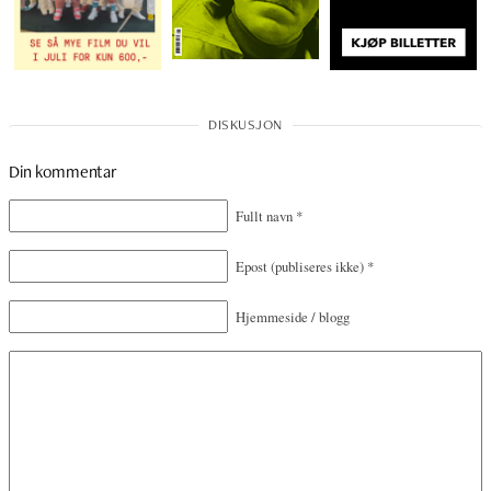
Din kommentar
Fullt navn
*
Epost
(publiseres ikke)
*
Hjemmeside / blogg