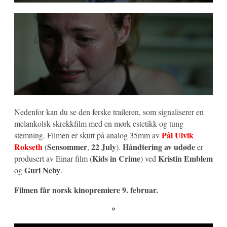
Nedenfor kan du se den ferske traileren, som signaliserer en
melankolsk skrekkfilm med en mørk estetikk og tung
Pål Ulvik
stemning. Filmen er skutt på analog 35mm av
Rokseth
Sensommer
22 July
Håndtering av udøde
(
,
).
er
Kids in Crime
Kristin Emblem
produsert av Einar film (
) ved
Guri Neby
og
.
Filmen får norsk kinopremiere 9. februar.
*