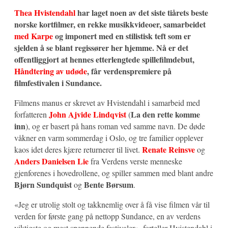
Thea Hvistendahl
har laget noen av det siste tiårets beste
norske kortfilmer, en rekke musikkvideoer, samarbeidet
med Karpe
og imponert med en stilistisk teft som er
sjelden å se blant regissører her hjemme. Nå er det
offentliggjort at hennes etterlengtede spillefilmdebut,
Håndtering av udøde
, får verdenspremiere på
filmfestivalen i Sundance.
Filmens manus er skrevet av Hvistendahl i samarbeid med
John Ajvide Lindqvist
La den rette komme
forfatteren
(
inn
), og er basert på hans roman ved samme navn. De døde
våkner en varm sommerdag i Oslo, og tre familier opplever
Renate Reinsve
kaos idet deres kjære returnerer til livet.
og
Anders Danielsen Lie
fra Verdens verste menneske
gjenforenes i hovedrollene, og spiller sammen med blant andre
Bjørn Sundquist
Bente Børsum
og
.
«Jeg er utrolig stolt og takknemlig over å få vise filmen vår til
verden for første gang på nettopp Sundance, en av verdens
viktigste og mest spennende festivaler», forteller Hvistendahl i