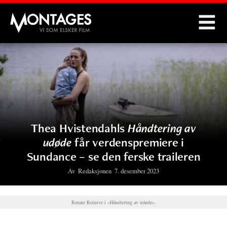
Montages
Thea Hvistendahls
Håndtering av
udøde
får verdenspremiere i
Sundance – se den ferske traileren
Av
Redaksjonen
7. desember 2023
Renate Reinsve i «Håndtering av udøde».