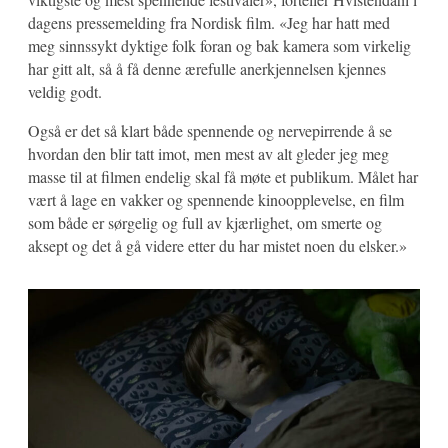
dagens pressemelding fra Nordisk film. «Jeg har hatt med
meg sinnssykt dyktige folk foran og bak kamera som virkelig
har gitt alt, så å få denne ærefulle anerkjennelsen kjennes
veldig godt.
Også er det så klart både spennende og nervepirrende å se
hvordan den blir tatt imot, men mest av alt gleder jeg meg
masse til at filmen endelig skal få møte et publikum. Målet har
vært å lage en vakker og spennende kinoopplevelse, en film
som både er sørgelig og full av kjærlighet, om smerte og
aksept og det å gå videre etter du har mistet noen du elsker.»