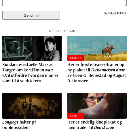
Se tillatt HTML
TRAILER
Sundance-aktuelle Markus
Her er første teaser-trailer og
Tangre om kortfilmen
Ivar
:
ny plakat til
Forbannelsen Kane
«Vil utfordre hvordan man er
av Even G. Benestad og August
vant til å se dukker»
B. Hanssen
TRAILER
Longlegs
halter på
Her er endelig kinoplakat og
oppløpssiden
lang trailer til
Den stygge