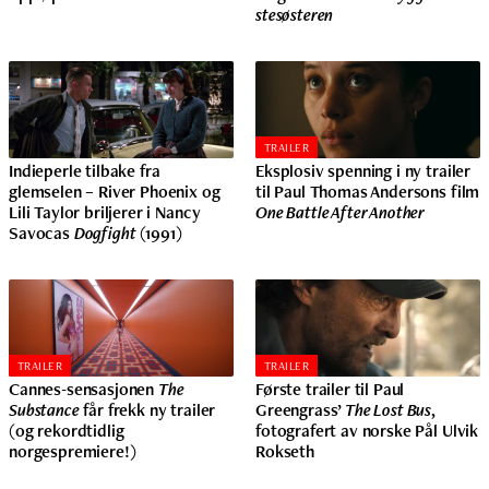
stesøsteren
TRAILER
Indieperle tilbake fra
Eksplosiv spenning i ny trailer
glemselen – River Phoenix og
til Paul Thomas Andersons film
Lili Taylor briljerer i Nancy
One Battle After Another
Savocas
Dogfight
(1991)
TRAILER
TRAILER
Cannes-sensasjonen
The
Første trailer til Paul
Substance
får frekk ny trailer
Greengrass’
The Lost Bus
,
(og rekordtidlig
fotografert av norske Pål Ulvik
norgespremiere!)
Rokseth