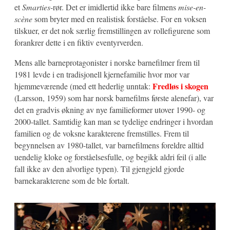
et
Smarties
-rør. Det er imidlertid ikke bare filmens
mise-en-
scène
som bryter med en realistisk forståelse. For en voksen
tilskuer, er det nok særlig fremstillingen av rollefigurene som
forankrer dette i en fiktiv eventyrverden.
Mens alle barneprotagonister i norske barnefilmer frem til
1981 levde i en tradisjonell kjernefamilie hvor mor var
Fredløs i skogen
hjemmeværende (med ett hederlig unntak:
(Larsson, 1959) som har norsk barnefilms første alenefar), var
det en gradvis økning av nye familieformer utover 1990- og
2000-tallet. Samtidig kan man se tydelige endringer i hvordan
familien og de voksne karakterene fremstilles. Frem til
begynnelsen av 1980-tallet, var barnefilmens foreldre alltid
uendelig kloke og forståelsesfulle, og begikk aldri feil (i alle
fall ikke av den alvorlige typen). Til gjengjeld gjorde
barnekarakterene som de ble fortalt.