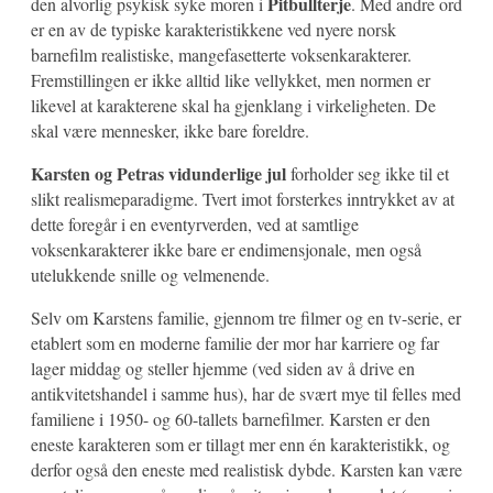
Pitbullterje
den alvorlig psykisk syke moren i
. Med andre ord
er en av de typiske karakteristikkene ved nyere norsk
barnefilm realistiske, mangefasetterte voksenkarakterer.
Fremstillingen er ikke alltid like vellykket, men normen er
likevel at karakterene skal ha gjenklang i virkeligheten. De
skal være mennesker, ikke bare foreldre.
Karsten og Petras vidunderlige jul
forholder seg ikke til et
slikt realismeparadigme. Tvert imot forsterkes inntrykket av at
dette foregår i en eventyrverden, ved at samtlige
voksenkarakterer ikke bare er endimensjonale, men også
utelukkende snille og velmenende.
Selv om Karstens familie, gjennom tre filmer og en tv-serie, er
etablert som en moderne familie der mor har karriere og far
lager middag og steller hjemme (ved siden av å drive en
antikvitetshandel i samme hus), har de svært mye til felles med
familiene i 1950- og 60-tallets barnefilmer. Karsten er den
eneste karakteren som er tillagt mer enn én karakteristikk, og
derfor også den eneste med realistisk dybde. Karsten kan være