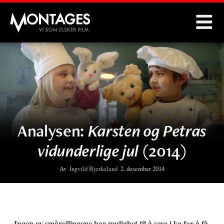
Montages
Analysen:
Karsten og Petras
vidunderlige jul
(2014)
Av
Ingvild Bjerkeland
2. desember 2014
Ingen av smårollingene har mulighet til å sove i kø for å få