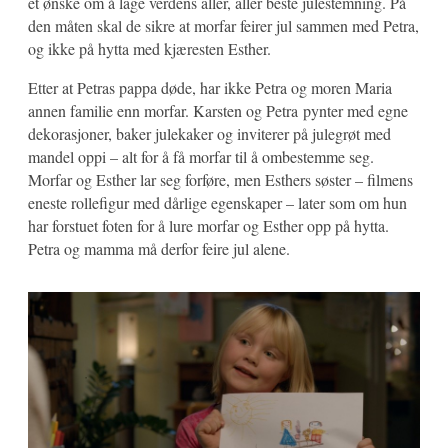
et ønske om å lage verdens aller, aller beste julestemning. På
den måten skal de sikre at morfar feirer jul sammen med Petra,
og ikke på hytta med kjæresten Esther.
Etter at Petras pappa døde, har ikke Petra og moren Maria
annen familie enn morfar. Karsten og Petra pynter med egne
dekorasjoner, baker julekaker og inviterer på julegrøt med
mandel oppi – alt for å få morfar til å ombestemme seg.
Morfar og Esther lar seg forføre, men Esthers søster – filmens
eneste rollefigur med dårlige egenskaper – later som om hun
har forstuet foten for å lure morfar og Esther opp på hytta.
Petra og mamma må derfor feire jul alene.