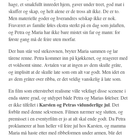
hage, et smakfullt innredet hjem, gaver under treet, god mat i
skuffer og skap, og helt alene er de tross alt ikke. De er to.
Men materielle goder og hverandres selskap ikke er nok.
Fraværet av familie føles ekstra sterkt på en dag som julaften,
og Petra og Maria har ikke bare mistet sin far og mann: for
første gang må de feire uten morfar.
Der hun står ved stekeovnen, bryter Maria sammen og lar
tårene renne. Petra kommer inn på kjøkkenet, og reagerer med
et voldsomt sinne. Avtalen var at ingen av dem skulle gråte,
og implisitt at de skulle late som om alt var godt. Men idet en
av dem gråter over ribba, er det veldig vanskelig å late som.
En film som etterstrebet realisme ville vektlagt disse scenene i
enda større grad, og utdypet både Petra og Marias følelser. Det
Karsten og Petras vidunderlige jul
er ikke tilfellet i
. Det
forblir med denne sekvensen. Filmen nærmer seg slutten, og
premisset i en eventyrfilm er jo at alt skal ende godt. Da Petra
proklamerer at hun heller vil feire jul hos Karsten, og mamma
Maria må haste etter med ribbeformen under armen, blir det