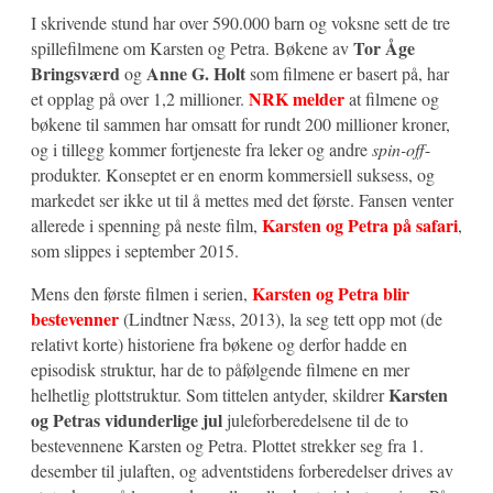
I skrivende stund har over 590.000 barn og voksne sett de tre
Tor Åge
spillefilmene om Karsten og Petra. Bøkene av
Bringsværd
Anne G. Holt
og
som filmene er basert på, har
NRK melder
et opplag på over 1,2 millioner.
at filmene og
bøkene til sammen har omsatt for rundt 200 millioner kroner,
og i tillegg kommer fortjeneste fra leker og andre
spin-off
-
produkter. Konseptet er en enorm kommersiell suksess, og
markedet ser ikke ut til å mettes med det første. Fansen venter
Karsten og Petra på safari
allerede i spenning på neste film,
,
som slippes i september 2015.
Karsten og Petra blir
Mens den første filmen i serien,
bestevenner
(Lindtner Næss, 2013), la seg tett opp mot (de
relativt korte) historiene fra bøkene og derfor hadde en
episodisk struktur, har de to påfølgende filmene en mer
Karsten
helhetlig plottstruktur. Som tittelen antyder, skildrer
og Petras vidunderlige jul
juleforberedelsene til de to
bestevennene Karsten og Petra. Plottet strekker seg fra 1.
desember til julaften, og adventstidens forberedelser drives av