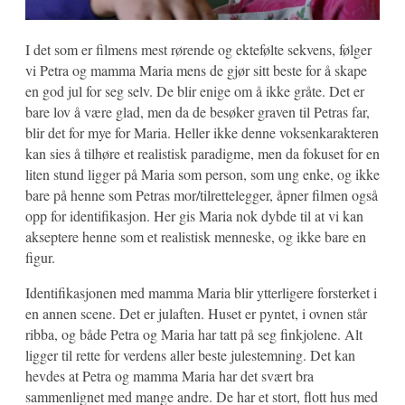
I det som er filmens mest rørende og ektefølte sekvens, følger
vi Petra og mamma Maria mens de gjør sitt beste for å skape
en god jul for seg selv. De blir enige om å ikke gråte. Det er
bare lov å være glad, men da de besøker graven til Petras far,
blir det for mye for Maria. Heller ikke denne voksenkarakteren
kan sies å tilhøre et realistisk paradigme, men da fokuset for en
liten stund ligger på Maria som person, som ung enke, og ikke
bare på henne som Petras mor/tilrettelegger, åpner filmen også
opp for identifikasjon. Her gis Maria nok dybde til at vi kan
akseptere henne som et realistisk menneske, og ikke bare en
figur.
Identifikasjonen med mamma Maria blir ytterligere forsterket i
en annen scene. Det er julaften. Huset er pyntet, i ovnen står
ribba, og både Petra og Maria har tatt på seg finkjolene. Alt
ligger til rette for verdens aller beste julestemning. Det kan
hevdes at Petra og mamma Maria har det svært bra
sammenlignet med mange andre. De har et stort, flott hus med