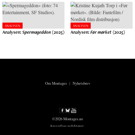
ANALYSEN
ANALYSEN
Analysen:
Spermageddon
(2025)
Analysen:
Før mørket
(2025)
Om Montages
|
Nyhetsbrev
©2026 Montages.no
Ansvarlige redaktører:
Karsten Meinich
og
Lars Ole Kristiansen