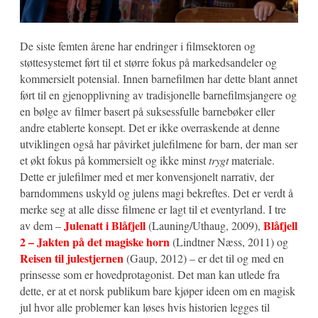
De siste femten årene har endringer i filmsektoren og
støttesystemet ført til et større fokus på markedsandeler og
kommersielt potensial. Innen barnefilmen har dette blant annet
ført til en gjenopplivning av tradisjonelle barnefilmsjangere og
en bølge av filmer basert på suksessfulle barnebøker eller
andre etablerte konsept. Det er ikke overraskende at denne
utviklingen også har påvirket julefilmene for barn, der man ser
et økt fokus på kommersielt og ikke minst
trygt
materiale.
Dette er julefilmer med et mer konvensjonelt narrativ, der
barndommens uskyld og julens magi bekreftes. Det er verdt å
merke seg at alle disse filmene er lagt til et eventyrland. I tre
Julenatt i Blåfjell
Blåfjell
av dem –
(Launing/Uthaug, 2009),
2 – Jakten på det magiske horn
(Lindtner Næss, 2011) og
Reisen til julestjernen
(Gaup, 2012) – er det til og med en
prinsesse som er hovedprotagonist. Det man kan utlede fra
dette, er at et norsk publikum bare kjøper ideen om en magisk
jul hvor alle problemer kan løses hvis historien legges til