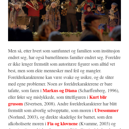
Men så, etter hvert som samfunnet og familien som institusjon
endret seg, har også barnefilmens familier endret seg. Foreldre
er ikke lenger fremstilt som autoritære figurer som alltid vet
best, men som ekte mennesker med feil og mangler.
Foreldrekarakterene kan være svake og usikre, og de sliter
med egne problemer. Noen av foreldrekarakterene er bare
Markus og Diana
tafatte, som faren i
(Scharffenberg, 1996),
Kurt blir
eller føler seg mislykkede, som tittelfiguren i
grusom
(Sivertsen, 2008). Andre foreldrekarakterer har blitt
Ulvesommer
fremstilt som alvorlig selvopptatte, som moren i
(Norlund, 2003), og direkte skadelige for barnet, som den
Fia og klovnene
alkoholiserte moren i
(Kvamme, 2003) og