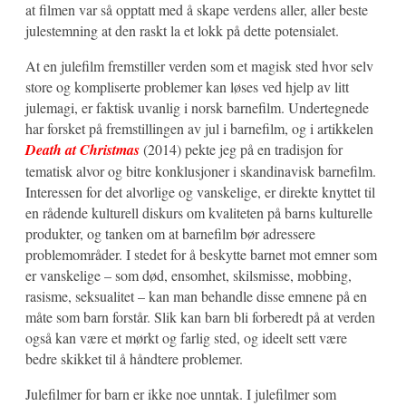
at filmen var så opptatt med å skape verdens aller, aller beste
julestemning at den raskt la et lokk på dette potensialet.
At en julefilm fremstiller verden som et magisk sted hvor selv
store og kompliserte problemer kan løses ved hjelp av litt
julemagi, er faktisk uvanlig i norsk barnefilm. Undertegnede
har forsket på fremstillingen av jul i barnefilm, og i artikkelen
Death at Christmas
(2014) pekte jeg på en tradisjon for
tematisk alvor og bitre konklusjoner i skandinavisk barnefilm.
Interessen for det alvorlige og vanskelige, er direkte knyttet til
en rådende kulturell diskurs om kvaliteten på barns kulturelle
produkter, og tanken om at barnefilm bør adressere
problemområder. I stedet for å beskytte barnet mot emner som
er vanskelige – som død, ensomhet, skilsmisse, mobbing,
rasisme, seksualitet – kan man behandle disse emnene på en
måte som barn forstår. Slik kan barn bli forberedt på at verden
også kan være et mørkt og farlig sted, og ideelt sett være
bedre skikket til å håndtere problemer.
Julefilmer for barn er ikke noe unntak. I julefilmer som