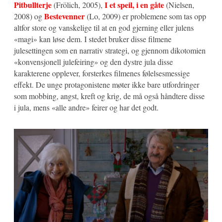
Pitbullterje
I et speil, i en gåte
(Frölich, 2005),
(Nielsen,
Bestevenner
2008) og
(Lo, 2009) er problemene som tas opp
altfor store og vanskelige til at en god gjerning eller julens
«magi» kan løse dem. I stedet bruker disse filmene
julesettingen som en narrativ strategi, og gjennom dikotomien
«konvensjonell julefeiring» og den dystre jula disse
karakterene opplever, forsterkes filmenes følelsesmessige
effekt. De unge protagonistene møter ikke bare utfordringer
som mobbing, angst, kreft og krig, de må også håndtere disse
i jula, mens «alle andre» feirer og har det godt.