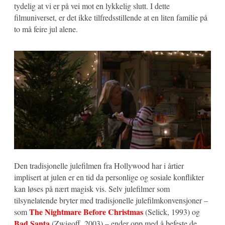
tydelig at vi er på vei mot en lykkelig slutt. I dette
filmuniverset, er det ikke tilfredsstillende at en liten familie på
to må feire jul alene.
Den tradisjonelle julefilmen fra Hollywood har i årtier
implisert at julen er en tid da personlige og sosiale konflikter
kan løses på nært magisk vis. Selv julefilmer som
tilsynelatende bryter med tradisjonelle julefilmkonvensjoner –
The Nightmare Before Christmas
som
(Selick, 1993) og
Bad Santa
(Zwigoff, 2003) – ender opp med å befeste de