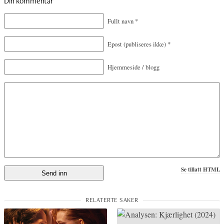
Din kommentar
Fullt navn
*
Epost
(publiseres ikke)
*
Hjemmeside / blogg
Se tillatt HTML