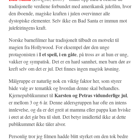
tradisjonelle verdiene forbundet med amerikansk julefilm, hvor
den iboende, magiske kraften i julen overvinner alle
dystopiske elementer. Selv ikke en Bad Santa er immun mot
julefeiringens kraft.
Norske barnefilmer har tradisjonelt tilbudt en motvekt til
magien fra Hollywood. For eksempel dør den unge
I et speil, i en gåte
protagonisten i
, på tross av at hun er ung,
vakker og sympatisk. Det er en hard sannhet, men barn dør av
kreft selv om det er jul. Det finnes ingen magisk løsning.
Målgruppe er naturlig nok en viktig faktor her, som styrer
både valg av tematikk og hvordan denne skal behandles.
Karsten og Petras vidunderlige jul
Kjernepublikummet til
,
er mellom 3 og 6 år. Denne aldersgruppen har ofte en intens
innlevelse, og da er det greit at mamma eller pappa kan hviske
i øret at det går bra til slutt. Det betyr imidlertid ikke at dette
publikummet ikke tåler alvor.
Personlig tror jeg filmen hadde blitt styrket om den tok bedre