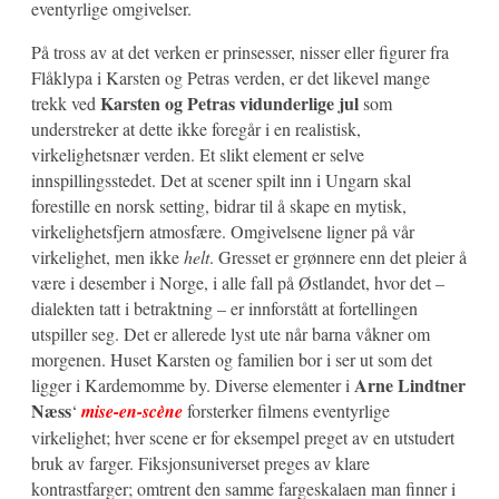
eventyrlige omgivelser.
På tross av at det verken er prinsesser, nisser eller figurer fra
Flåklypa i Karsten og Petras verden, er det likevel mange
Karsten og Petras vidunderlige jul
trekk ved
som
understreker at dette ikke foregår i en realistisk,
virkelighetsnær verden. Et slikt element er selve
innspillingsstedet. Det at scener spilt inn i Ungarn skal
forestille en norsk setting, bidrar til å skape en mytisk,
virkelighetsfjern atmosfære. Omgivelsene ligner på vår
virkelighet, men ikke
helt
. Gresset er grønnere enn det pleier å
være i desember i Norge, i alle fall på Østlandet, hvor det –
dialekten tatt i betraktning – er innforstått at fortellingen
utspiller seg. Det er allerede lyst ute når barna våkner om
morgenen. Huset Karsten og familien bor i ser ut som det
Arne Lindtner
ligger i Kardemomme by. Diverse elementer i
Næss
‘
mise-en-scène
forsterker filmens eventyrlige
virkelighet; hver scene er for eksempel preget av en utstudert
bruk av farger. Fiksjonsuniverset preges av klare
kontrastfarger; omtrent den samme fargeskalaen man finner i