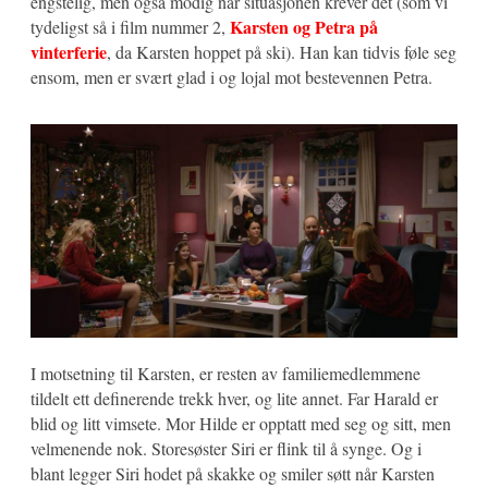
engstelig, men også modig når situasjonen krever det (som vi
Karsten og Petra på
tydeligst så i film nummer 2,
vinterferie
, da Karsten hoppet på ski). Han kan tidvis føle seg
ensom, men er svært glad i og lojal mot bestevennen Petra.
I motsetning til Karsten, er resten av familiemedlemmene
tildelt ett definerende trekk hver, og lite annet. Far Harald er
blid og litt vimsete. Mor Hilde er opptatt med seg og sitt, men
velmenende nok. Storesøster Siri er flink til å synge. Og i
blant legger Siri hodet på skakke og smiler søtt når Karsten