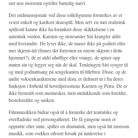
sier noe morsomt og/eller barnslig naivt.
Det endimensjonale ved disse rollefigurene forsterkes av et
svært enkelt og karikert skuespill. Men selv en mer realistisk
spillestil kunne ikke ha forankret disse skikkelsene i en
autentisk verden. Karsten og storesøster Siri krangler aldri
med hverandre. De lyver ikke, de maser ikke på godteri eller
mer skjerm-tid (finnes det forresten en eneste skjerm i dette
hjemmet?), de er aldri uhøflige eller vrange, de spiser opp
maten sin og legger seg når de skal. Tenåringen Siri synger til
og med godnattsang på sengekanten til lillebror. Disse, og de
andre voksenkarakterene med dem, er definert ut i fra deres
funksjon i forhold til hovedpersonene Karsten og Petra. De er
ikke fremstilt som mennesker, men utelukkende som foreldre,
besteforeldre og søsken.
Filmmusikken bidrar også til å forsterke det teatralske og
overfladiske ved persongalleriet. De få gangene noen er
opprørte eller sinte, spilles en dramatisk, men også litt morsom
musikk, som svekker ethvert forsøk på innlevelse i