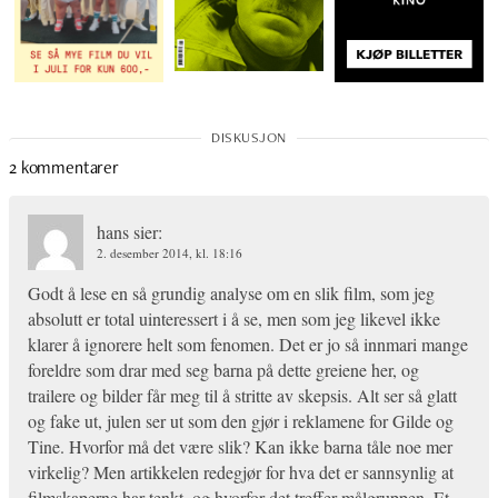
2 kommentarer
hans
sier:
2. desember 2014, kl. 18:16
Godt å lese en så grundig analyse om en slik film, som jeg
absolutt er total uinteressert i å se, men som jeg likevel ikke
klarer å ignorere helt som fenomen. Det er jo så innmari mange
foreldre som drar med seg barna på dette greiene her, og
trailere og bilder får meg til å stritte av skepsis. Alt ser så glatt
og fake ut, julen ser ut som den gjør i reklamene for Gilde og
Tine. Hvorfor må det være slik? Kan ikke barna tåle noe mer
virkelig? Men artikkelen redegjør for hva det er sannsynlig at
filmskaperne har tenkt, og hvorfor det treffer målgruppen. Et