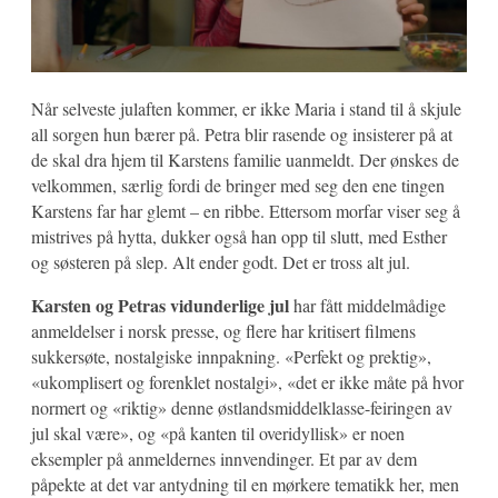
Når selveste julaften kommer, er ikke Maria i stand til å skjule
all sorgen hun bærer på. Petra blir rasende og insisterer på at
de skal dra hjem til Karstens familie uanmeldt. Der ønskes de
velkommen, særlig fordi de bringer med seg den ene tingen
Karstens far har glemt – en ribbe. Ettersom morfar viser seg å
mistrives på hytta, dukker også han opp til slutt, med Esther
og søsteren på slep. Alt ender godt. Det er tross alt jul.
Karsten og Petras vidunderlige jul
har fått middelmådige
anmeldelser i norsk presse, og flere har kritisert filmens
sukkersøte, nostalgiske innpakning. «Perfekt og prektig»,
«ukomplisert og forenklet nostalgi», «det er ikke måte på hvor
normert og «riktig» denne østlandsmiddelklasse-feiringen av
jul skal være», og «på kanten til overidyllisk» er noen
eksempler på anmeldernes innvendinger. Et par av dem
påpekte at det var antydning til en mørkere tematikk her, men