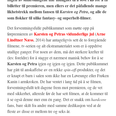
billetter til premieren, men ellers er det påfallende mange
likhetstrekk mellom fansen til
, og alle de
Karsten og Petra
som flokker til ulike fantasy- og superhelt-filmer.
Det forventningsfulle publikummet som møtte opp på
Karsten og Petras vidunderlige jul
Arne
førpremieren av
(
Lindtner Næss
, 2014) har antageligvis sett de to foregående
filmene, tv-serien og alt ekstramaterialet som er å oppdrive
utallige ganger. For noen av dem, må det sterkere krefter til
(les: foreldre) for å stagge et nærmest manisk behov for å se
Karsten og Petra
igjen og igjen og igjen. Dette publikummet
har gått til anskaffelse av en rekke
spin-off
-produkter, og det
er knapt et barn i salen som ikke har en Løveunge eller Frøken
Kanin i armkroken. De har ventet i lang tid på å se filmen,
forventningsfullt telt dagene frem mot premieren, og de vet
med sikkerhet, allerede før de har sett filmen, at de kommer til
å se også denne mer enn én gang. Det er snakk om
hardcore
fans, bare skilt fra andre med samme dedikasjon ved at de
fleste av disse er mellom tre og seks år.