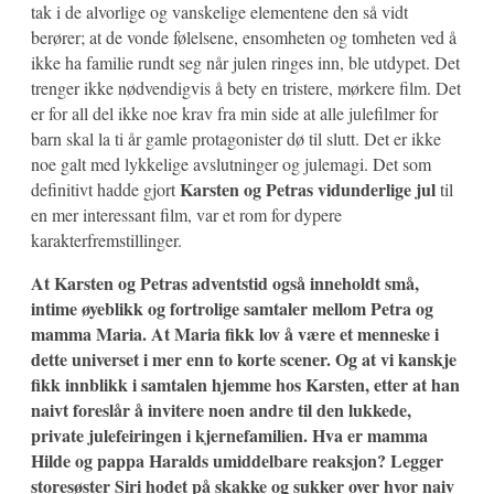
tak i de alvorlige og vanskelige elementene den så vidt
berører; at de vonde følelsene, ensomheten og tomheten ved å
ikke ha familie rundt seg når julen ringes inn, ble utdypet. Det
trenger ikke nødvendigvis å bety en tristere, mørkere film. Det
er for all del ikke noe krav fra min side at alle julefilmer for
barn skal la ti år gamle protagonister dø til slutt. Det er ikke
noe galt med lykkelige avslutninger og julemagi. Det som
Karsten og Petras vidunderlige jul
definitivt hadde gjort
til
en mer interessant film, var et rom for dypere
karakterfremstillinger.
At Karsten og Petras adventstid også inneholdt små,
intime øyeblikk og fortrolige samtaler mellom Petra og
mamma Maria. At Maria fikk lov å være et menneske i
dette universet i mer enn to korte scener. Og at vi kanskje
fikk innblikk i samtalen hjemme hos Karsten, etter at han
naivt foreslår å invitere noen andre til den lukkede,
private julefeiringen i kjernefamilien. Hva er mamma
Hilde og pappa Haralds umiddelbare reaksjon? Legger
storesøster Siri hodet på skakke og sukker over hvor naiv