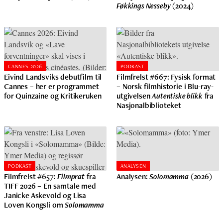
Føkkings Nesseby
(2024)
CANNES 2026
PODKAST
Eivind Landsviks debutfilm til
Filmfrelst #667: Fysisk format
Cannes – her er programmet
– Norsk filmhistorie i Blu-ray-
for Quinzaine og Kritikeruken
utgivelsen
Autentiske blikk
fra
Nasjonalbiblioteket
PODKAST
ANALYSEN
Filmfrelst #657:
Filmprat
fra
Analysen:
Solomamma
(2026)
TIFF 2026 – En samtale med
Janicke Askevold og Lisa
Loven Kongsli om
Solomamma