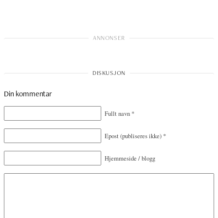
Din kommentar
Fullt navn
*
Epost
(publiseres ikke)
*
Hjemmeside / blogg