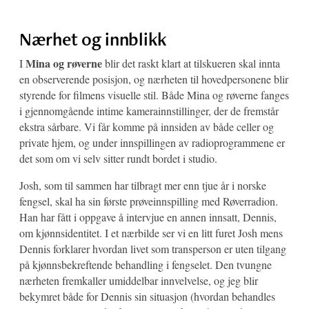
Nærhet og innblikk
Mina og røverne
I
blir det raskt klart at tilskueren skal innta
en observerende posisjon, og nærheten til hovedpersonene blir
styrende for filmens visuelle stil. Både Mina og røverne fanges
i gjennomgående intime kamerainnstillinger, der de fremstår
ekstra sårbare. Vi får komme på innsiden av både celler og
private hjem, og under innspillingen av radioprogrammene er
det som om vi selv sitter rundt bordet i studio.
Josh, som til sammen har tilbragt mer enn tjue år i norske
fengsel, skal ha sin første prøveinnspilling med Røverradion.
Han har fått i oppgave å intervjue en annen innsatt, Dennis,
om kjønnsidentitet. I et nærbilde ser vi en litt furet Josh mens
Dennis forklarer hvordan livet som transperson er uten tilgang
på kjønnsbekreftende behandling i fengselet. Den tvungne
nærheten fremkaller umiddelbar innvelvelse, og jeg blir
bekymret både for Dennis sin situasjon (hvordan behandles