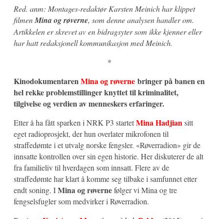
Red. anm: Montages-redaktør Karsten Meinich har klippet
filmen
Mina og røverne
, som denne analysen handler om.
Artikkelen er skrevet av en bidragsyter som ikke kjenner eller
har hatt redaksjonell kommunikasjon med Meinich.
*
Kinodokumentaren
Mina og røverne
bringer på banen en
hel rekke problemstillinger knyttet til kriminalitet,
tilgivelse og verdien av menneskers erfaringer.
Mina Hadjian
Etter å ha fått sparken i NRK P3 startet
sitt
eget radioprosjekt, der hun overlater mikrofonen til
straffedømte i et utvalg norske fengsler. «Røverradion» gir de
innsatte kontrollen over sin egen historie. Her diskuterer de alt
fra familieliv til hverdagen som innsatt. Flere av de
straffedømte har klart å komme seg tilbake i samfunnet etter
Mina og røverne
endt soning. I
følger vi Mina og tre
fengselsfugler som medvirker i Røverradion.