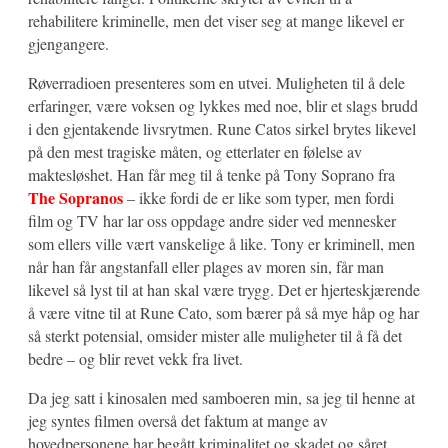
rehabilitere kriminelle, men det viser seg at mange likevel er
gjengangere.
Røverradioen presenteres som en utvei. Muligheten til å dele
erfaringer, være voksen og lykkes med noe, blir et slags brudd
i den gjentakende livsrytmen. Rune Catos sirkel brytes likevel
på den mest tragiske måten, og etterlater en følelse av
maktesløshet. Han får meg til å tenke på Tony Soprano fra
The Sopranos
– ikke fordi de er like som typer, men fordi
film og TV har lar oss oppdage andre sider ved mennesker
som ellers ville vært vanskelige å like. Tony er kriminell, men
når han får angstanfall eller plages av moren sin, får man
likevel så lyst til at han skal være trygg. Det er hjerteskjærende
å være vitne til at Rune Cato, som bærer på så mye håp og har
så sterkt potensial, omsider mister alle muligheter til å få det
bedre – og blir revet vekk fra livet.
Da jeg satt i kinosalen med samboeren min, sa jeg til henne at
jeg syntes filmen overså det faktum at mange av
hovedpersonene har begått kriminalitet og skadet og såret