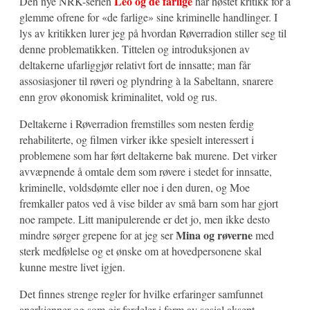
Leo og de farlige
Den nye NRK-serien
har høstet kritikk for å
glemme ofrene for «de farlige» sine kriminelle handlinger. I
lys av kritikken lurer jeg på hvordan Røverradion stiller seg til
denne problematikken. Tittelen og introduksjonen av
deltakerne ufarliggjør relativt fort de innsatte; man får
assosiasjoner til røveri og plyndring à la Sabeltann, snarere
enn grov økonomisk kriminalitet, vold og rus.
Deltakerne i Røverradion fremstilles som nesten ferdig
rehabiliterte, og filmen virker ikke spesielt interessert i
problemene som har ført deltakerne bak murene. Det virker
avvæpnende å omtale dem som røvere i stedet for innsatte,
kriminelle, voldsdømte eller noe i den duren, og Moe
fremkaller patos ved å vise bilder av små barn som har gjort
noe rampete. Litt manipulerende er det jo, men ikke desto
Mina og røverne
mindre sørger grepene for at jeg ser
med
sterk medfølelse og et ønske om at hovedpersonene skal
kunne mestre livet igjen.
Det finnes strenge regler for hvilke erfaringer samfunnet
anerkjenner og som gir fordeler i form av sosial aksept,