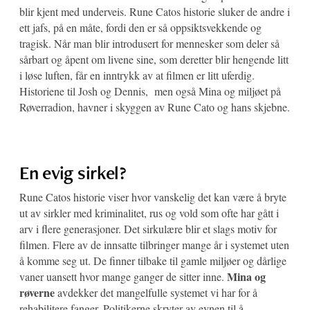
blir kjent med underveis. Rune Catos historie sluker de andre i
ett jafs, på en måte, fordi den er så oppsiktsvekkende og
tragisk. Når man blir introdusert for mennesker som deler så
sårbart og åpent om livene sine, som deretter blir hengende litt
i løse luften, får en inntrykk av at filmen er litt uferdig.
Historiene til Josh og Dennis, men også Mina og miljøet på
Røverradion, havner i skyggen av Rune Cato og hans skjebne.
En evig sirkel?
Rune Catos historie viser hvor vanskelig det kan være å bryte
ut av sirkler med kriminalitet, rus og vold som ofte har gått i
arv i flere generasjoner. Det sirkulære blir et slags motiv for
filmen. Flere av de innsatte tilbringer mange år i systemet uten
å komme seg ut. De finner tilbake til gamle miljøer og dårlige
Mina og
vaner uansett hvor mange ganger de sitter inne.
røverne
avdekker det mangelfulle systemet vi har for å
rehabilitere fanger. Politikerne skryter av evnen til å