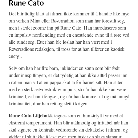
Rune Cato
Det blir tidlig klart at filmen ikke kommer til å handle like mye
om verken Mina eller Røverradion som man har forestilt seg,
men i stedet zoome inn på Rune Cato. Han introduseres som
en impulsiv nordlending med en enestående evne til å røre ved
alle rundt seg. Etter han ble løslatt har han vært med i
Røverradions redaksjon, til tross for at han tilfører en kaotisk
energi.
Selv om han har fire barn, inkludert en sønn som blir født
under innspillingen, er det tydelig at han ikke alltid passer inn
i rollen man vil at en pappa skal ta for barnet sitt. Han sliter
med en sterk selvdestruktiv impuls, så når han ikke kan være
kriminell, er han i fengsel, og når han kommer ut og må unngå
kriminalitet, drar han rett og slett i krigen.
Rune Cato Liljebakk
tegnes som en humørfylt fyr med et
ekstremt temperament. Han blir utålmodig og irritabel når han
skal signere en kontrakt vedrørende sin deltakelse i filmen, og
gidder til slutt ikke å lese over, men tusjer en slags signatur