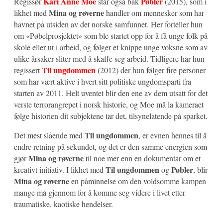
Kari Anne Moe
Pøbler
Regissør
står også bak
(2015), som i
Mina og røverne
likhet med
handler om mennesker som har
havnet på utsiden av det norske samfunnet. Her forteller hun
om «Pøbelprosjektet» som ble startet opp for å få unge folk på
skole eller ut i arbeid, og følger et knippe unge voksne som av
ulike årsaker sliter med å skaffe seg arbeid. Tidligere har hun
Til ungdommen
regissert
(2012) der hun følger fire personer
som har vært aktive i hvert sitt politiske ungdomsparti fra
starten av 2011. Helt uventet blir den ene av dem utsatt for det
verste terrorangrepet i norsk historie, og Moe må la kameraet
følge historien dit subjektene tar det, tilsynelatende på sparket.
Til ungdommen
Det mest slående med
, er evnen hennes til å
endre retning på sekundet, og det er den samme energien som
Mina og røverne
gjør
til noe mer enn en dokumentar om et
Til ungdommen
Pøbler
kreativt initiativ. I likhet med
og
, blir
Mina og røverne
en påminnelse om den voldsomme kampen
mange må gjennom for å komme seg videre i livet etter
traumatiske, kaotiske hendelser.