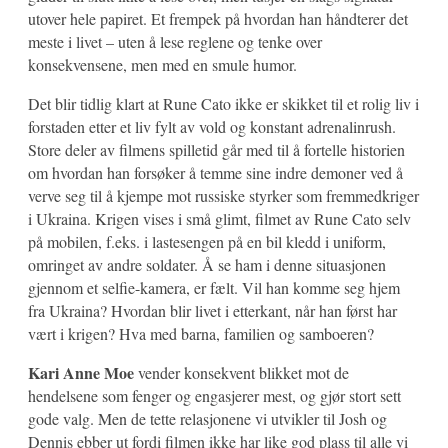
utover hele papiret. Et frempek på hvordan han håndterer det
meste i livet – uten å lese reglene og tenke over
konsekvensene, men med en smule humor.
Det blir tidlig klart at Rune Cato ikke er skikket til et rolig liv i
forstaden etter et liv fylt av vold og konstant adrenalinrush.
Store deler av filmens spilletid går med til å fortelle historien
om hvordan han forsøker å temme sine indre demoner ved å
verve seg til å kjempe mot russiske styrker som fremmedkriger
i Ukraina. Krigen vises i små glimt, filmet av Rune Cato selv
på mobilen, f.eks. i lastesengen på en bil kledd i uniform,
omringet av andre soldater. Å se ham i denne situasjonen
gjennom et selfie-kamera, er fælt. Vil han komme seg hjem
fra Ukraina? Hvordan blir livet i etterkant, når han først har
vært i krigen? Hva med barna, familien og samboeren?
Kari Anne Moe
vender konsekvent blikket mot de
hendelsene som fenger og engasjerer mest, og gjør stort sett
gode valg. Men de tette relasjonene vi utvikler til Josh og
Dennis ebber ut fordi filmen ikke har like god plass til alle vi