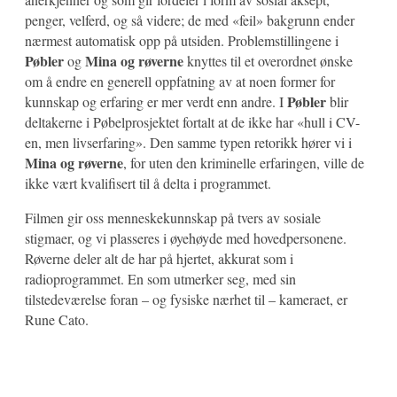
penger, velferd, og så videre; de med «feil» bakgrunn ender
nærmest automatisk opp på utsiden. Problemstillingene i
Pøbler
Mina og røverne
og
knyttes til et overordnet ønske
om å endre en generell oppfatning av at noen former for
Pøbler
kunnskap og erfaring er mer verdt enn andre. I
blir
deltakerne i Pøbelprosjektet fortalt at de ikke har «hull i CV-
en, men livserfaring». Den samme typen retorikk hører vi i
Mina og røverne
, for uten den kriminelle erfaringen, ville de
ikke vært kvalifisert til å delta i programmet.
Filmen gir oss menneskekunnskap på tvers av sosiale
stigmaer, og vi plasseres i øyehøyde med hovedpersonene.
Røverne deler alt de har på hjertet, akkurat som i
radioprogrammet. En som utmerker seg, med sin
tilstedeværelse foran – og fysiske nærhet til – kameraet, er
Rune Cato.