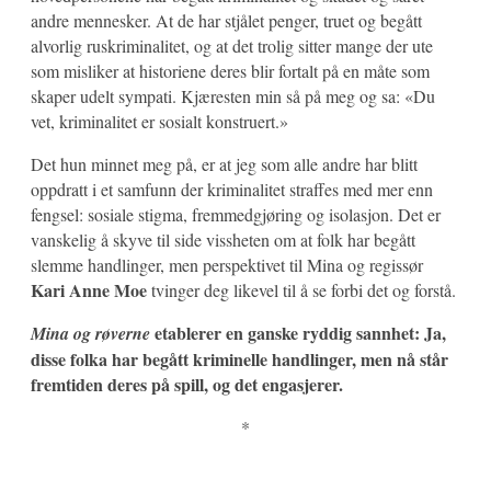
andre mennesker. At de har stjålet penger, truet og begått
alvorlig ruskriminalitet, og at det trolig sitter mange der ute
som misliker at historiene deres blir fortalt på en måte som
skaper udelt sympati. Kjæresten min så på meg og sa: «Du
vet, kriminalitet er sosialt konstruert.»
Det hun minnet meg på, er at jeg som alle andre har blitt
oppdratt i et samfunn der kriminalitet straffes med mer enn
fengsel: sosiale stigma, fremmedgjøring og isolasjon. Det er
vanskelig å skyve til side vissheten om at folk har begått
slemme handlinger, men perspektivet til Mina og regissør
Kari Anne Moe
tvinger deg likevel til å se forbi det og forstå.
etablerer en ganske ryddig sannhet: Ja,
Mina og røverne
disse folka har begått kriminelle handlinger, men nå står
fremtiden deres på spill, og det engasjerer.
*