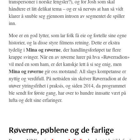
transpersoner i norske fengsler?), og for Josh som skal
håndtere et litt delikat tema – og er så nervøs at han så vidt
klarer å snuble seg gjennom introen av segmentet de spiller
inn.
Moe er en god lytter, som lar folk få eie og fortelle sine egne
historier, og la disse styre filmens retning. Dette er ekstra
Mina og røverne
tydelig i
, der handlingsforløpet tar flere
krappe svinger. Når en av røverne lurer på hva «Røverradion»
vil med en som ham, er det kanskje lett å si seg enig, men
Mina og røverne
gir oss motstand: All slags kompetanse er
nyttig og verdifull. På nettsiden sin skriver Røverradion at de
utøver ytringsfrihet i praksis, og siden 2014, da programmet
ble sendt for første gang, har over to hundre innsatte vært på
lufta og delt sine erfaringer.
Røverne, pøblene og de farlige