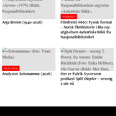
PODKAST
Anja Breien (1940-2026)
Filmfrelst #667: Fysisk format
– Norsk filmhistorie i Blu-ray-
utgivelsen
Autentiske blikk
fra
Nasjonalbiblioteket
ANALYSEN
Analysen:
Solomamma
(2026)
Her er Patrik Syversens
podkast
Split Diopter
– sesong
2 ute nå