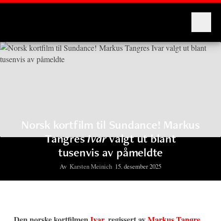
Montages
Norsk kortfilm til Sundance! Markus
Tangres
Ivar
valgt ut blant
tusenvis av påmeldte
Av
Karsten Meinich
15. desember 2025
Den norske kortfilmen
Ivar
, regissert av
Markus Tangre
,