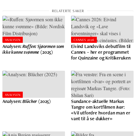
ANALYSEN
CANNES 2026
Analysen:
Ruffen: Sjøormen som
Eivind Landsviks debutfilm til
ikke kunne svømme
(2025)
Cannes – her er programmet
for Quinzaine og Kritikeruken
ANALYSEN
Analysen:
Blücher
(2025)
Sundance-aktuelle Markus
Tangre om kortfilmen
Ivar
:
«Vil utfordre hvordan man er
vant til å se dukker»