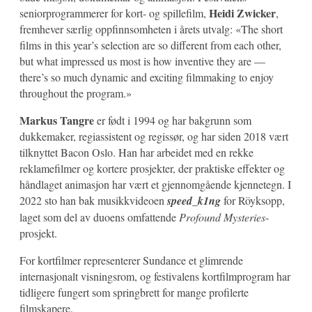
Heidi Zwicker
seniorprogrammerer for kort- og spillefilm,
,
fremhever særlig oppfinnsomheten i årets utvalg: «The short
films in this year’s selection are so different from each other,
but what impressed us most is how inventive they are —
there’s so much dynamic and exciting filmmaking to enjoy
throughout the program.»
Markus Tangre
er født i 1994 og har bakgrunn som
dukkemaker, regiassistent og regissør, og har siden 2018 vært
tilknyttet Bacon Oslo. Han har arbeidet med en rekke
reklamefilmer og kortere prosjekter, der praktiske effekter og
håndlaget animasjon har vært et gjennomgående kjennetegn. I
2022 sto han bak musikkvideoen
speed_k1ng
for Röyksopp,
laget som del av duoens omfattende
Profound Mysteries
-
prosjekt.
For kortfilmer representerer Sundance et glimrende
internasjonalt visningsrom, og festivalens kortfilmprogram har
tidligere fungert som springbrett for mange profilerte
filmskapere.