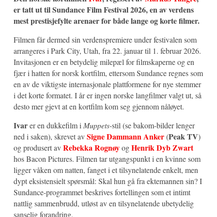
er tatt ut til Sundance Film Festival 2026, en av verdens
mest prestisjefylte arenaer for både lange og korte filmer.
Filmen får dermed sin verdenspremiere under festivalen som
arrangeres i Park City, Utah, fra 22. januar til 1. februar 2026.
Invitasjonen er en betydelig milepæl for filmskaperne og en
fjær i hatten for norsk kortfilm, ettersom Sundance regnes som
en av de viktigste internasjonale plattformene for nye stemmer
i det korte formatet. I år er ingen norske langfilmer valgt ut, så
desto mer gjevt at en kortfilm kom seg gjennom nåløyet.
Ivar
er en dukkefilm i
Muppets
-stil (se bakom-bilder lenger
Signe Dammann Anker
Peak TV
ned i saken), skrevet av
(
)
Rebekka Rognøy
Henrik Dyb Zwart
og produsert av
og
hos Bacon Pictures. Filmen tar utgangspunkt i en kvinne som
ligger våken om natten, fanget i et tilsynelatende enkelt, men
dypt eksistensielt spørsmål: Skal hun gå fra ektemannen sin? I
Sundance-programmet beskrives fortellingen som et intimt
nattlig sammenbrudd, utløst av en tilsynelatende ubetydelig
sanselig forandring.