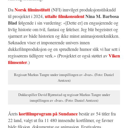
Norsk filminstitutt
Da
(NFI) innvilget produksjonstilskudd
uttalte filmkonsulent
Nina M. Barbosa
til prosjektet i 2024,
Blad
følgende i sin vurdering: «[Dette er] en engasjerende og
livlig historie om tvil, fantasi og følelser. Jeg blir begeistret og
sjarmert av både historien og ikke minst animasjonsteknikken.
Søknaden viser et imponerende univers innen
dukkefilmproduksjon og en sprudlende humor slik vi har sett i
Viken
regissørens tidligere verk.» (Prosjektet er også støttet av
filmsenter
.)
Regissør Markus Tangre under innspillingen av «Ivar». (Foto: Daniel
Arntzen)
Dukkespiller David Bjørnstad og regissør Markus Tangre under
innspillingen av «Ivar». (Foto: Daniel Arntzen)
kortfilmprogram på Sundance
Årets
består av 54 titler fra
22 land, valgt ut fra 11 480 innsendte kortfilmer, og favner
både fiksjon, dokumentar og animasjon. Festivalens