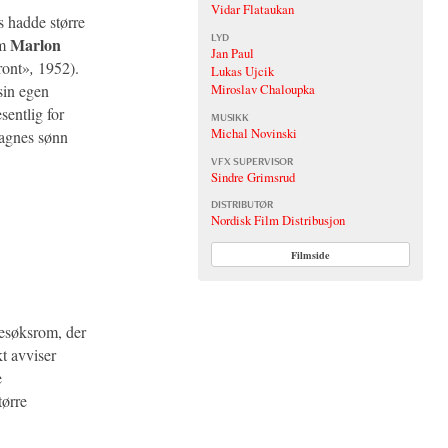
Vidar Flataukan
s hadde større
LYD
Marlon
om
Jan Paul
ront»
,
1952).
Lukas Ujcik
Miroslav Chaloupka
sin egen
sentlig for
MUSIKK
Michal Novinski
Magnes sønn
VFX SUPERVISOR
Sindre Grimsrud
DISTRIBUTØR
Nordisk Film Distribusjon
Filmside
 besøksrom, der
t avviser
e
tørre