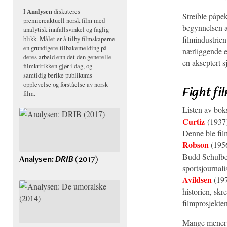
I
Analysen
diskuteres
Streible påpek
premiereaktuell norsk film med
begynnelsen av
analytisk innfallsvinkel og faglig
filmindustrien
blikk. Målet er å tilby filmskaperne
en grundigere tilbakemelding på
nærliggende e
deres arbeid enn det den generelle
en akseptert s
filmkritikken gjør i dag, og
samtidig berike publikums
opplevelse og forståelse av norsk
Fight fi
film.
Listen av bok
Curtiz
(1937)
Denne ble fil
Robson
(1956
Budd Schulberg
Analysen:
DRIB
(2017)
sportsjournal
Avildsen
(197
historien, skr
filmprosjekte
Mange mener l