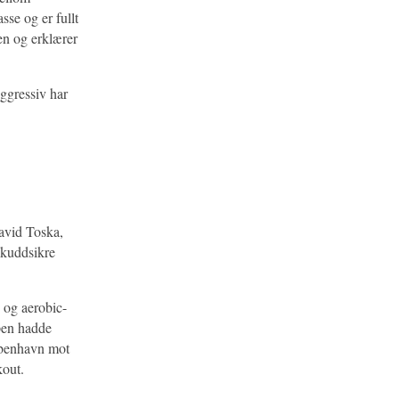
se og er fullt
en og erklærer
ggressiv har
avid Toska,
skuddsikre
 og aerobic-
pen hadde
øbenhavn mot
kout.