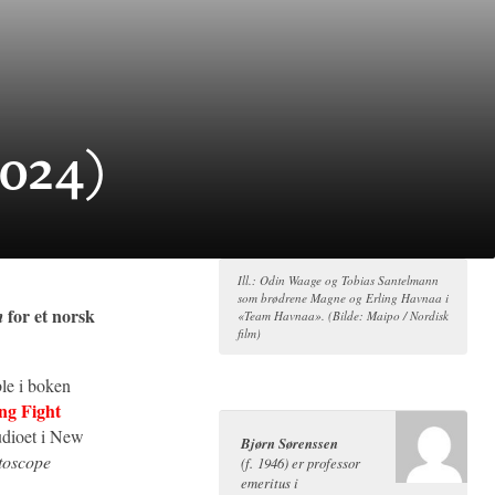
024)
Ill.: Odin Waage og Tobias Santelmann
som brødrene Magne og Erling Havnaa i
for et norsk
m
«Team Havnaa». (Bilde: Maipo / Nordisk
film)
ble i boken
ng Fight
udioet i New
Bjørn Sørenssen
toscope
(f. 1946) er professor
emeritus i