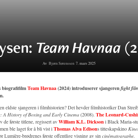
ysen:
(2
Team Havnaa
Av
Bjørn Sørenssen
7. mars 2025
s biografifilm
Team Havnaa
(2024) introduserer sjangeren
fight fil
m.
n eldste sjangeren i filmhistorien? Det hevder filmhistoriker Dan Strei
The Leonard-Cushi
s: A History of Boxing and Early Cinema
(2008).
William K.L. Dickson
v de første titlene, regissert av
i Black Maria-st
Thomas Alva Edison
men ble laget for å bli vist i
s titteskapskino
Kine
ør Lumière-brødrenes første offentlige visning av sin
cinématographe.