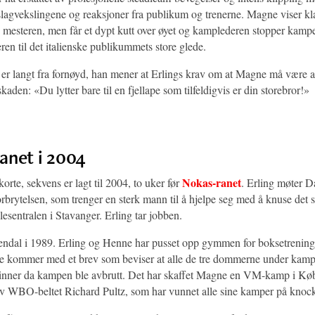
slagvekslingene og reaksjoner fra publikum og trenerne. Magne viser klas
mesteren, men får et dypt kutt over øyet og kamplederen stopper kamp
eren til det italienske publikummets store glede.
er langt fra fornøyd, han mener at Erlings krav om at Magne må være a
tskaden: «Du lytter bare til en fjellape som tilfeldigvis er din storebror!»
anet i 2004
Nokas-ranet
orte, sekvens er lagt til 2004, to uker før
. Erling møter D
orbrytelsen, som trenger en sterk mann til å hjelpe seg med å knuse det 
llesentralen i Stavanger. Erling tar jobben.
rendal i 1989. Erling og Henne har pusset opp gymmen for boksetrening
e kommer med et brev som beviser at alle de tre dommerne under kam
nner da kampen ble avbrutt. Det har skaffet Magne en VM-kamp i K
v WBO-beltet Richard Pultz, som har vunnet alle sine kamper på knoc