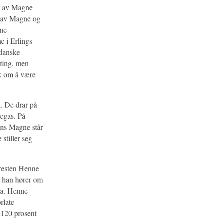
er av Magne
r av Magne og
nne
e i Erlings
 danske
nting, men
lk om å være
. De drar på
Vegas. På
mens Magne står
stiller seg
æresten Henne
r han hører om
na. Henne
rlate
«120 prosent