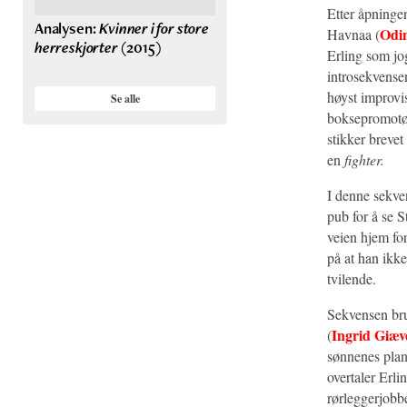
Etter åpningen
Analysen:
Kvinner i for store
Odi
Havnaa (
herreskjorter
(2015)
Erling som jo
introsekvense
høyst improvi
Se alle
boksepromotø
stikker breve
en
fighter.
I denne sekve
pub for å se S
veien hjem for
på at han ikke
tvilende.
Sekvensen bru
Ingrid Giæv
(
sønnenes plan
overtaler Erli
rørleggerjobb