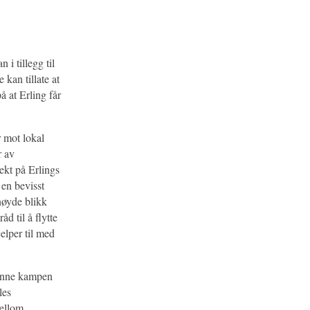
 i tillegg til
kan tillate at
å at Erling får
 mot lokal
r av
ekt på Erlings
 en bevisst
nøyde blikk
d til å flytte
elper til med
 Denne kampen
les
mellom