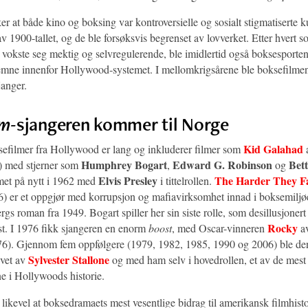
er at både kino og boksing var kontroversielle og sosialt stigmatiserte k
 1900-tallet, og de ble forsøksvis begrenset av lovverket. Etter hvert 
 vokste seg mektig og selvregulerende, ble imidlertid også boksesporten
mne innenfor Hollywood-systemet. I mellomkrigsårene ble boksefilmen
janger.
lm-
sjangeren kommer til Norge
Kid Galahad
sefilmer fra Hollywood er lang og inkluderer filmer som
Humphrey Bogart
Edward G. Robinson
Bett
 med stjerner som
,
og
Elvis Presley
The Harder They Fa
met på nytt i 1962 med
i tittelrollen.
) er et oppgjør med korrupsjon og mafiavirksomhet innad i boksemiljøe
s roman fra 1949. Bogart spiller her sin siste rolle, som desillusjonert
Rocky
ist. I 1976 fikk sjangeren en enorm
boost
, med Oscar-vinneren
a
6). Gjennom fem oppfølgere (1979, 1982, 1985, 1990 og 2006) ble den
Sylvester Stallone
evet av
og med ham selv i hovedrollen, et av de me
ne i Hollywoods historie.
ikevel at boksedramaets mest vesentlige bidrag til amerikansk filmhis