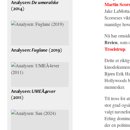
Analysen:
De umoralske
Martin Scors
(2014)
Jake LaMotta,
Scorseses vikt
mannlige hove
Nå har omsid
Breien
, som 
Troelstrup
.
Analysen:
Fuglane
(2019)
Dette er rikti
kinodokumen
Bjørn Erik H
Hollywoods bok
mennesker.
Analysen:
UMEÅ4ever
(2011)
Til tross for a
stor grad ogs
valgt navnefor
Erling dominer
der en politi