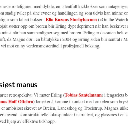
eneste rollefiguren med dybde, en talentfull kickbokser som antageligvi
om stadig tviler på sine evner og handlinger, og som tidvis kan minne 
Elia Kazan
Storbyhavnen
efigur som fallert bokser i
s
(«On the Waterf
jalt støtter opp om broren blir Erling dypt deprimert når han beskriver 
e minst når han sammenligner seg med broren. Erling er dessuten helt ve
rift, da Magne dør i en båtulykke i 2004 og Erling siden blir sentral i 
vei mot en ny verdensmestertittel i profesjonell boksing.
siøst manus
Tobias Santelmann
rter retrospektivt: Vi møter Erling (
) i fengselets
onas Hoff Oftebro
) forsøker å komme i kontakt med onkelen som brysk
er ambisiøst skrevet av Breien, Lanesskog og Troelstrup. Magnes ulik
 anvendt som strukturelle fokuspunkter i narrativet, og plasseres i en s
d hjelp av effektive tidshopp.