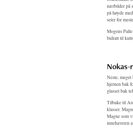
nærbilder på 
på høyde med 
seier for mest
Mogens Palle 
bidratt til kut
Nokas-r
Neste, meget k
hjernen bak f
glasset bak te
Tilbake til A
klasser. Magn
Magne som vi
innehaveren a