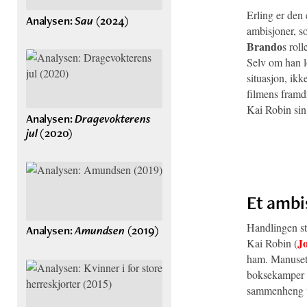
Erling er den 
Analysen:
Sau
(2024)
ambisjoner, s
Brando
s roll
Selv om han lo
situasjon, ikk
filmens framd
Kai Robin sin 
Analysen:
Dragevokterens
jul
(2020)
Et ambi
Handlingen sta
Analysen:
Amundsen
(2019)
J
Kai Robin (
ham. Manuset 
boksekamper er
sammenheng ve