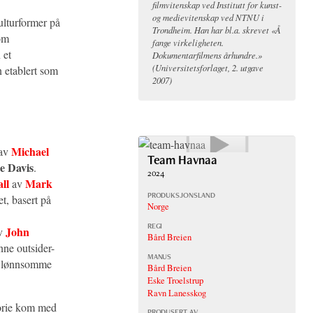
filmvitenskap ved Institutt for kunst-
og medievitenskap ved NTNU i
ulturformer på
Trondheim. Han har bl.a. skrevet «Å
som
fange virkeligheten.
 et
Dokumentarfilmens århundre.»
(Universitetsforlaget, 2. utgave
 etablert som
2007)
Michael
av
Team Havnaa
e Davis
.
2024
ll
Mark
av
PRODUKSJONSLAND
t, basert på
Norge
REGI
John
v
Bård Breien
ne outsider-
MANUS
st lønnsomme
Bård Breien
Eske Troelstrup
Ravn Lanesskog
torie kom med
PRODUSERT AV