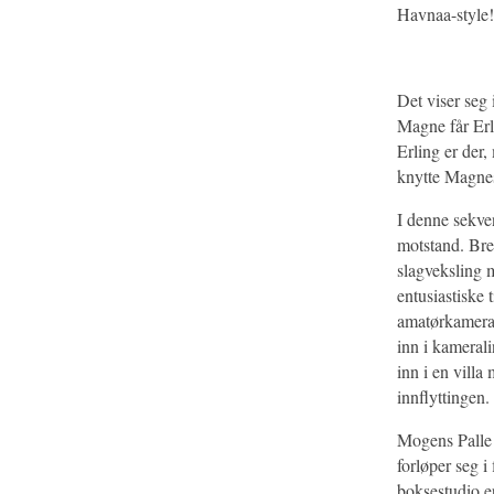
Havnaa-style!
Det viser seg 
Magne får Erli
Erling er der,
knytte Magne
I denne sekve
motstand. Bre
slagveksling m
entusiastiske 
amatørkamera-
inn i kamerali
inn i en villa
innflyttingen.
Mogens Palle 
forløper seg 
boksestudio er