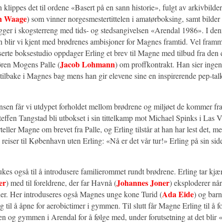
 klippes det til ordene «Basert på en sann historie», fulgt av arkivbild
n Waage
) som vinner norgesmestertittelen i amatørboksing, samt bilde
gger i skogsterreng med tids- og stedsangivelsen «Arendal 1986». I de
n blir vi kjent med brødrenes ambisjoner for Magnes framtid. Vel framm
serte boksestudio oppdager Erling et brev til Magne med tilbud fra den
Jacob Lohmann
ren Mogens Palle (
) om proffkontrakt. Han sier inge
t tilbake i Magnes bag mens han gir elevene sine en inspirerende pep-ta
nsen får vi utdypet forholdet mellom brødrene og miljøet de kommer fra
teffen Tangstad bli utbokset i sin tittelkamp mot Michael Spinks i Las 
teller Magne om brevet fra Palle, og Erling tilstår at han har lest det, 
 reiser til København uten Erling: «Nå er det vår tur!» Erling på sin side 
kes også til å introdusere familierommet rundt brødrene. Erling tar kj
er
Johannes Joner
) med til foreldrene, der far Havnå (
) eksploderer nå
Ada Eide
er. Her introduseres også Magnes unge kone Turid (
) og bar
ng til å åpne for aerobictimer i gymmen. Til slutt får Magne Erling til å fo
en og gymmen i Arendal for å følge med, under forutsetning at det blir 