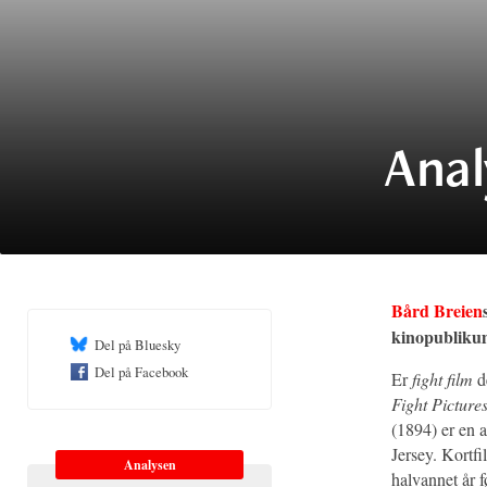
Anal
Bård Breien
kinopubliku
Del på Bluesky
Del på Facebook
Er
fight film
de
Fight Picture
(1894) er en a
Jersey. Kortfil
Analysen
halvannet år f