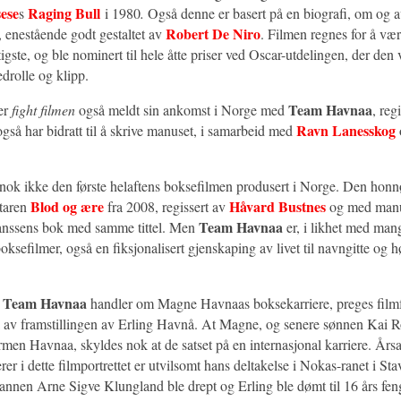
ese
Raging Bull
s
i 1980
.
Også denne er basert på en biografi, om og 
Robert De Niro
 enestående godt gestaltet av
. Filmen regnes for å væ
igste, og ble nominert til hele åtte priser ved Oscar-utdelingen, der den 
drolle og klipp.
Team Havnaa
er
fight filmen
også meldt sin ankomst i Norge med
, reg
Ravn Lanesskog
også har bidratt til å skrive manuset, i samarbeid med
gnok ikke den første helaftens boksefilmen produsert i Norge. Den honnø
Blod og ære
Håvard Bustnes
taren
fra 2008, regissert av
og med manu
Team Havnaa
anssens bok med samme tittel. Men
er, i likhet med man
sefilmer, også en fiksjonalisert gjenskaping av livet til navngitte og h
Team Havnaa
t
handler om Magne Havnaas boksekarriere, preges filmfo
å av framstillingen av Erling Havnå. At Magne, og senere sønnen Kai R
men Havnaa, skyldes nok at de satset på en internasjonal karriere. Årsak
er i dette filmportrettet er utvilsomt hans deltakelse i Nokas-ranet i St
mannen Arne Sigve Klungland ble drept og Erling ble dømt til 16 års fen