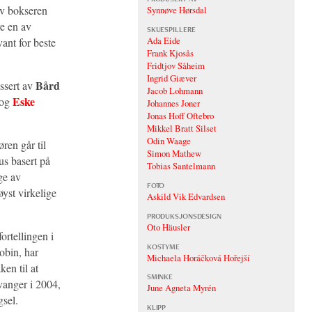
av bokseren
Synnøve Hørsdal
re en av
SKUESPILLERE
Ada Eide
vant for beste
Frank Kjosås
Fridtjov Såheim
Ingrid Giæver
Bård
issert av
Jacob Lohmann
Eske
og
Johannes Joner
Jonas Hoff Oftebro
Mikkel Bratt Silset
Odin Waage
ren går til
Simon Mathew
s basert på
Tobias Santelmann
ge av
FOTO
øyst virkelige
Askild Vik Edvardsen
PRODUKSJONSDESIGN
Oto Häusler
rtellingen i
KOSTYME
obin, har
Michaela Horáčková Hořejší
en til at
SMINKE
avanger i 2004,
June Agneta Myrén
gsel.
KLIPP