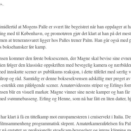
».
imidlertid at Mogens Palle er svært lite begeistret når han oppdager at han
ng med til København, og promotøren gjør det klart at han på det meste 
 men at treneransvaret ligger hos Palles trener Palm. Han går også med p
s boksehansker før kamp.
nsen kommer den første boksescenen, der Magne skal bevise sine evner
ien følger den klassiske oppskriften med bevegelig kamera og nærbilde
ed innskutte scener av publikums reaksjon, i dette tilfellet med særlig v
tilrop og råd. Samtidig er denne boksesekvensen adskillig mer preget av
estetikk enn påfølgende scener. Amatørvideoens striper og Erlings for
nsen blir en visuell markør. Magne vinner sine neste kamper og han får rå
 med svømmebasseng. Erling og Henne, som nå har fått en liten datter, hj
har klart å få en tittelkamp mot europamesteren i cruiservekt i Italia.
i filmsammenheng programmatisk slepent. Amatørkamerafølelsen fra Pal
 nå erstattet av profesjonelle steadicam-bevegelser og intens klipping 