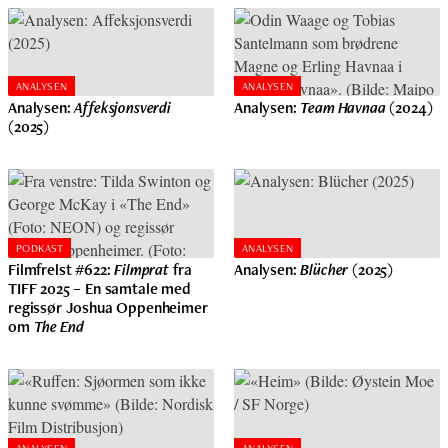
ANALYSEN
ANALYSEN
Analysen:
Affeksjonsverdi
Analysen:
Team Havnaa
(2024)
(2025)
PODKAST
ANALYSEN
Filmfrelst #622:
Filmprat
fra
Analysen:
Blücher
(2025)
TIFF 2025 – En samtale med
regissør Joshua Oppenheimer
om
The End