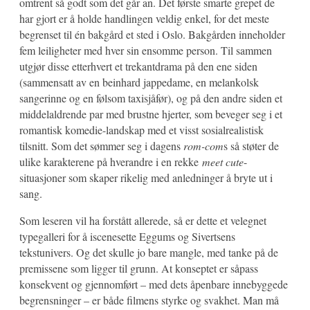
omtrent så godt som det går an. Det første smarte grepet de
har gjort er å holde handlingen veldig enkel, for det meste
begrenset til én bakgård et sted i Oslo. Bakgården inneholder
fem leiligheter med hver sin ensomme person. Til sammen
utgjør disse etterhvert et trekantdrama på den ene siden
(sammensatt av en beinhard jappedame, en melankolsk
sangerinne og en følsom taxisjåfør), og på den andre siden et
middelaldrende par med brustne hjerter, som beveger seg i et
romantisk komedie-landskap med et visst sosialrealistisk
tilsnitt. Som det sømmer seg i dagens
rom-com
s så støter de
ulike karakterene på hverandre i en rekke
meet cute
-
situasjoner som skaper rikelig med anledninger å bryte ut i
sang.
Som leseren vil ha forstått allerede, så er dette et velegnet
typegalleri for å iscenesette Eggums og Sivertsens
tekstunivers. Og det skulle jo bare mangle, med tanke på de
premissene som ligger til grunn. At konseptet er såpass
konsekvent og gjennomført – med dets åpenbare innebyggede
begrensninger – er både filmens styrke og svakhet. Man må