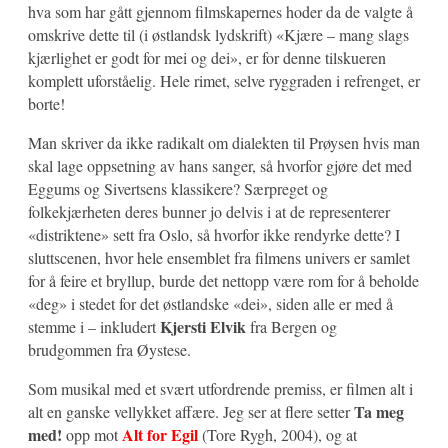
hva som har gått gjennom filmskapernes hoder da de valgte å
omskrive dette til (i østlandsk lydskrift) «Kjære – mang slags
kjærlighet er godt for mei og dei», er for denne tilskueren
komplett uforståelig. Hele rimet, selve ryggraden i refrenget, er
borte!
Man skriver da ikke radikalt om dialekten til Prøysen hvis man
skal lage oppsetning av hans sanger, så hvorfor gjøre det med
Eggums og Sivertsens klassikere? Særpreget og
folkekjærheten deres bunner jo delvis i at de representerer
«distriktene» sett fra Oslo, så hvorfor ikke rendyrke dette? I
sluttscenen, hvor hele ensemblet fra filmens univers er samlet
for å feire et bryllup, burde det nettopp være rom for å beholde
«deg» i stedet for det østlandske «dei», siden alle er med å
Kjersti Elvik
stemme i – inkludert
fra Bergen og
brudgommen fra Øystese.
Som musikal med et svært utfordrende premiss, er filmen alt i
Ta meg
alt en ganske vellykket affære. Jeg ser at flere setter
med!
Alt for Egil
opp mot
(Tore Rygh, 2004), og at