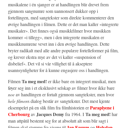
musikalene i én sjanger er at handlingen blir drevet frem
gjennom sangnumre som uannonsert dukker opp i
fortellingen, med sangtekster som direkte kommenterer den
øvrige handlingen i filmen. Dette er det man kaller «integrerte
musikaler». Det finnes også musikkfilmer hvor musikken
kommer «i tillegg», men i den integrerte musikalen er
musikknumrene vevet inn i den øvrige handlingen. Dette
bryter radikalt med alle andre populære fortelleformer på film,
og krever ekstra mye av det vi kaller «suspension of
disbelief». Det vil si vår villighet til å akseptere
usannsynligheter for å kunne engasjere oss i handlingen.
Ta meg med!
Filmen
er ikke bare en integrert musikal, men
føyer seg inn i et eksklusivt selskap av filmer hvor ikke bare
noe
av handlingen er fortalt gjennom sangtekster, men hvor
hele filmen
s dialog består av sangtekster. Det mest kjente
Paraplyene i
eksempelet på en slik film fra filmhistorien er
Cherbourg
Jacques Demy
Ta meg med!
av
fra 1964. I
har
man attpåtil bestemt seg for at absolutt alt som blir sagt i
Jan Eggum
Halvdan
filmen skal stamme fra visene til
og