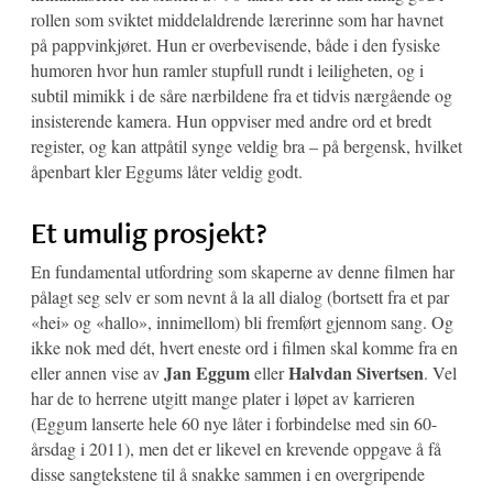
rollen som sviktet middelaldrende lærerinne som har havnet
på pappvinkjøret. Hun er overbevisende, både i den fysiske
humoren hvor hun ramler stupfull rundt i leiligheten, og i
subtil mimikk i de såre nærbildene fra et tidvis nærgående og
insisterende kamera. Hun oppviser med andre ord et bredt
register, og kan attpåtil synge veldig bra – på bergensk, hvilket
åpenbart kler Eggums låter veldig godt.
Et umulig prosjekt?
En fundamental utfordring som skaperne av denne filmen har
pålagt seg selv er som nevnt å la all dialog (bortsett fra et par
«hei» og «hallo», innimellom) bli fremført gjennom sang. Og
ikke nok med dét, hvert eneste ord i filmen skal komme fra en
Jan Eggum
Halvdan Sivertsen
eller annen vise av
eller
. Vel
har de to herrene utgitt mange plater i løpet av karrieren
(Eggum lanserte hele 60 nye låter i forbindelse med sin 60-
årsdag i 2011), men det er likevel en krevende oppgave å få
disse sangtekstene til å snakke sammen i en overgripende