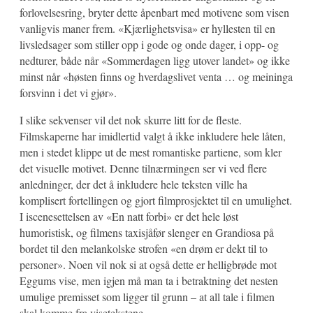
forlovelsesring, bryter dette åpenbart med motivene som visen
vanligvis maner frem. «Kjærlighetsvisa» er hyllesten til en
livsledsager som stiller opp i gode og onde dager, i opp- og
nedturer, både når «Sommerdagen ligg utover landet» og ikke
minst når «høsten finns og hverdagslivet venta … og meininga
forsvinn i det vi gjør».
I slike sekvenser vil det nok skurre litt for de fleste.
Filmskaperne har imidlertid valgt å ikke inkludere hele låten,
men i stedet klippe ut de mest romantiske partiene, som kler
det visuelle motivet. Denne tilnærmingen ser vi ved flere
anledninger, der det å inkludere hele teksten ville ha
komplisert fortellingen og gjort filmprosjektet til en umulighet.
I iscenesettelsen av «En natt forbi» er det hele løst
humoristisk, og filmens taxisjåfør slenger en Grandiosa på
bordet til den melankolske strofen «en drøm er dekt til to
personer». Noen vil nok si at også dette er helligbrøde mot
Eggums vise, men igjen må man ta i betraktning det nesten
umulige premisset som ligger til grunn – at all tale i filmen
skal komme fra visetekstene.