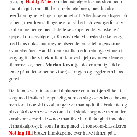
Haddy N’jie
gitar; og
som den nådeløse businesskvinnen i
stramt skjørt som alltid er i mobiltelefonen, med blanke
overflater og rene linjer i hjemmet sitt. Alle disse er klisjeer på
to bein, men fremstillingene er altså helt nødvendige for at vi
skal kunne henge med. I dette selskapet er det vanskelig å
kjøpe at drosjesjåføren, i Kjosås’ relativt spede skikkelse og
med hans nokså androgyne utseende, er fortellingens store
kvinnebedårer. Han får den knallharde forretningskvinnen i
seng og til alters i rekordfart, kun ved hjelp av noen klønete
Marion Ravn
tilnærmelser, mens
(ja, det er umulig å ikke
tenke på at det er henne vi ser) står igjen og trygler om hans
gunst.
Det kunne vært interessant å plassere en utradisjonell helt i
seng med Frøken Uoppnåelig, som en slags «nerdenes hevn»,
men for at noe slikt skal fungere er man nødt til å bruke tid og
plass på å overbevise oss om at det skjuler seg noe mer under
karakterens overflate – noe man ikke har til rådighet innenfor
Ta meg med!
et musikalprosjekt som
. I rom-com-klassikeren
Notting Hill
bruker filmskaperne over halve filmen på å