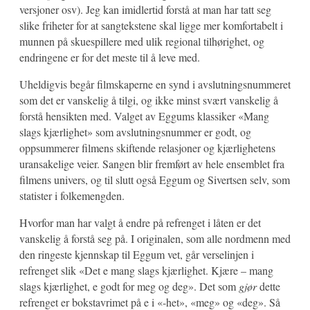
versjoner osv). Jeg kan imidlertid forstå at man har tatt seg
slike friheter for at sangtekstene skal ligge mer komfortabelt i
munnen på skuespillere med ulik regional tilhørighet, og
endringene er for det meste til å leve med.
Uheldigvis begår filmskaperne en synd i avslutningsnummeret
som det er vanskelig å tilgi, og ikke minst svært vanskelig å
forstå hensikten med. Valget av Eggums klassiker «Mang
slags kjærlighet» som avslutningsnummer er godt, og
oppsummerer filmens skiftende relasjoner og kjærlighetens
uransakelige veier. Sangen blir fremført av hele ensemblet fra
filmens univers, og til slutt også Eggum og Sivertsen selv, som
statister i folkemengden.
Hvorfor man har valgt å endre på refrenget i låten er det
vanskelig å forstå seg på. I originalen, som alle nordmenn med
den ringeste kjennskap til Eggum vet, går verselinjen i
refrenget slik «Det e mang slags kjærlighet. Kjære – mang
slags kjærlighet, e godt for meg og deg». Det som
gjør
dette
refrenget er bokstavrimet på e i «-het», «meg» og «deg». Så