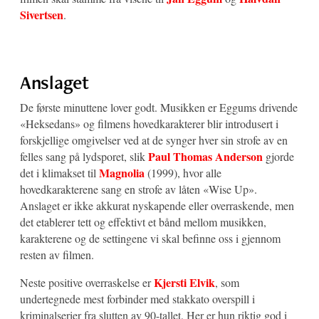
Sivertsen
.
Anslaget
De første minuttene lover godt. Musikken er Eggums drivende
«Heksedans» og filmens hovedkarakterer blir introdusert i
forskjellige omgivelser ved at de synger hver sin strofe av en
Paul Thomas Anderson
felles sang på lydsporet, slik
gjorde
Magnolia
det i klimakset til
(1999), hvor alle
hovedkarakterene sang en strofe av låten «Wise Up».
Anslaget er ikke akkurat nyskapende eller overraskende, men
det etablerer tett og effektivt et bånd mellom musikken,
karakterene og de settingene vi skal befinne oss i gjennom
resten av filmen.
Kjersti Elvik
Neste positive overraskelse er
, som
undertegnede mest forbinder med stakkato overspill i
kriminalserier fra slutten av 90-tallet. Her er hun riktig god i