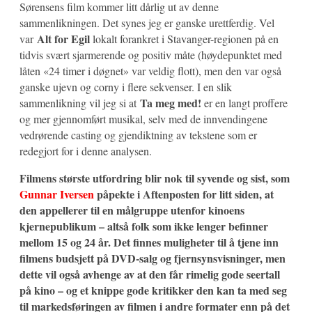
Sørensens film kommer litt dårlig ut av denne
sammenlikningen. Det synes jeg er ganske urettferdig. Vel
Alt for Egil
var
lokalt forankret i Stavanger-regionen på en
tidvis svært sjarmerende og positiv måte (høydepunktet med
låten «24 timer i døgnet» var veldig flott), men den var også
ganske ujevn og corny i flere sekvenser. I en slik
Ta meg med!
sammenlikning vil jeg si at
er en langt proffere
og mer gjennomført musikal, selv med de innvendingene
vedrørende casting og gjendiktning av tekstene som er
redegjort for i denne analysen.
Filmens største utfordring blir nok til syvende og sist, som
Gunnar Iversen
påpekte i Aftenposten for litt siden, at
den appellerer til en målgruppe utenfor kinoens
kjernepublikum – altså folk som ikke lenger befinner
mellom 15 og 24 år. Det finnes muligheter til å tjene inn
filmens budsjett på DVD-salg og fjernsynsvisninger, men
dette vil også avhenge av at den får rimelig gode seertall
på kino – og et knippe gode kritikker den kan ta med seg
til markedsføringen av filmen i andre formater enn på det