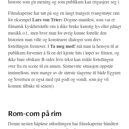
historie som gir mening og som publikum kan engasjere seg i.
Filmskaperne har tatt på seg en langt trangere tvangstrøye enn
Lars von Trier
for eksempel
s Dogme-manifest, som var et
filmatisk kyskhetsløfte om å ikke bruke kunstig lys eller pålagt
musikk o.l., men hvor man for øvrig kunne fortelle den
historien man ville og konstruere dialoger som drev
Ta meg med!
fortellingen fremover. I
må man ta hensyn til at
publikum forventer å få en del kjente hits i løpet av filmen, og
ikke bare obskure B-sider hvis tekst kan redde fortellingen
over fra én scene til en annen. Sistnevnte situasjon oppstår
innimellom, men mange av de største slagerne til både Eggum
og Sivertsen er også med (på godt og vondt, som jeg vil
komme tilbake til senere).
Rom-com på rim
Denne nesten håpløse utfordringen har filmskaperne håndtert