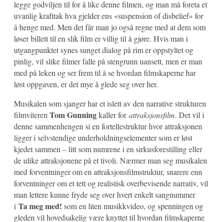
legge godviljen til for å like denne filmen, og man må foreta et
uvanlig krafttak hva gjelder ens «suspension of disbelief» for
å henge med. Men det får man jo også regne med at dem som
løser billett til en slik film er villig til å gjøre. Hvis man i
utgangpunktet synes sunget dialog på rim er oppstyltet og
pinlig, vil slike filmer falle på stengrunn uansett, men er man
med på leken og ser frem til å se hvordan filmskaperne har
løst oppgaven, er det mye å glede seg over her.
Musikalen som sjanger har et islett av den narrative strukturen
Tom Gunning
filmviteren
kaller for
attraksjonsfilm
. Det vil i
denne sammenhengen si en fortellestruktur hvor attraksjonen
ligger i selvstendige underholdningselementer som er løst
kjedet sammen – litt som numrene i en sirkusforestilling eller
de ulike attraksjonene på et tivoli. Nærmer man seg musikalen
med forventninger om en attraksjonsfilmstruktur, snarere enn
forventninger om et tett og realistisk overbevisende narrativ, vil
man lettere kunne fryde seg over hvert enkelt sangnummer
Ta meg med!
i
som en liten musikkvideo, og spenningen og
gleden vil hovedsakelig være knyttet til hvordan filmskaperne