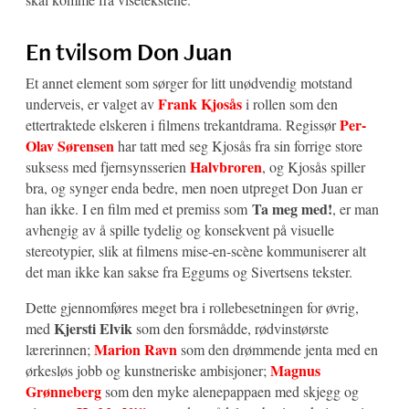
En tvilsom Don Juan
Et annet element som sørger for litt unødvendig motstand
Frank Kjosås
underveis, er valget av
i rollen som den
Per-
ettertraktede elskeren i filmens trekantdrama. Regissør
Olav Sørensen
har tatt med seg Kjosås fra sin forrige store
Halvbroren
suksess med fjernsynsserien
, og Kjosås spiller
bra, og synger enda bedre, men noen utpreget Don Juan er
Ta meg med!
han ikke. I en film med et premiss som
, er man
avhengig av å spille tydelig og konsekvent på visuelle
stereotypier, slik at filmens mise-en-scène kommuniserer alt
det man ikke kan sakse fra Eggums og Sivertsens tekster.
Dette gjennomføres meget bra i rollebesetningen for øvrig,
Kjersti Elvik
med
som den forsmådde, rødvinstørste
Marion Ravn
lærerinnen;
som den drømmende jenta med en
Magnus
ørkesløs jobb og kunstneriske ambisjoner;
Grønneberg
som den myke alenepappaen med skjegg og