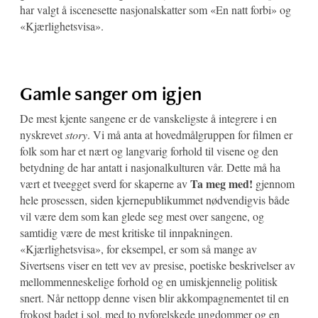
har valgt å iscenesette nasjonalskatter som «En natt forbi» og
«Kjærlighetsvisa».
Gamle sanger om igjen
De mest kjente sangene er de vanskeligste å integrere i en
nyskrevet
story
. Vi må anta at hovedmålgruppen for filmen er
folk som har et nært og langvarig forhold til visene og den
betydning de har antatt i nasjonalkulturen vår. Dette må ha
Ta meg med!
vært et tveegget sverd for skaperne av
gjennom
hele prosessen, siden kjernepublikummet nødvendigvis både
vil være dem som kan glede seg mest over sangene, og
samtidig være de mest kritiske til innpakningen.
«Kjærlighetsvisa», for eksempel, er som så mange av
Sivertsens viser en tett vev av presise, poetiske beskrivelser av
mellommenneskelige forhold og en umiskjennelig politisk
snert. Når nettopp denne visen blir akkompagnementet til en
frokost badet i sol, med to nyforelskede ungdommer og en