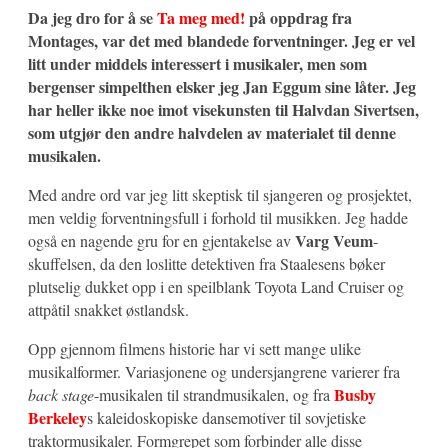
Da jeg dro for å se
Ta meg med!
på oppdrag fra
Montages,
var det med blandede forventninger. Jeg er vel
litt under middels interessert i musikaler, men som
bergenser simpelthen elsker jeg Jan Eggum sine låter. Jeg
har heller ikke noe imot visekunsten til Halvdan Sivertsen,
som utgjør den andre halvdelen av materialet til denne
musikalen.
Med andre ord var jeg litt skeptisk til sjangeren og prosjektet,
men veldig forventningsfull i forhold til musikken. Jeg hadde
Varg Veum
også en nagende gru for en gjentakelse av
-
skuffelsen, da den loslitte detektiven fra Staalesens bøker
plutselig dukket opp i en speilblank Toyota Land Cruiser og
attpåtil snakket østlandsk.
Opp gjennom filmens historie har vi sett mange ulike
musikalformer. Variasjonene og undersjangrene varierer fra
Busby
back stage
-musikalen til strandmusikalen, og fra
Berkeley
s kaleidoskopiske dansemotiver til sovjetiske
traktormusikaler. Formgrepet som forbinder alle disse