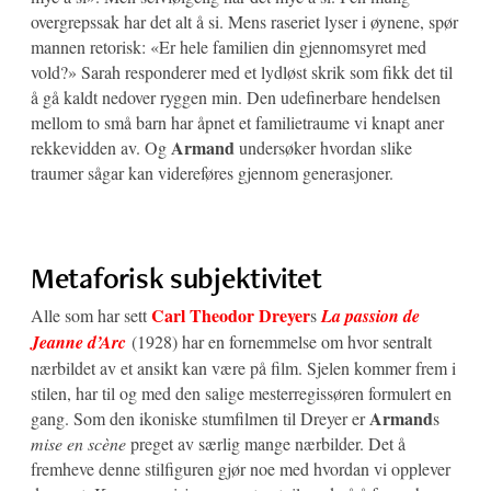
overgrepssak har det alt å si. Mens raseriet lyser i øynene, spør
mannen retorisk: «Er hele familien din gjennomsyret med
vold?» Sarah responderer med et lydløst skrik som fikk det til
å gå kaldt nedover ryggen min. Den udefinerbare hendelsen
mellom to små barn har åpnet et familietraume vi knapt aner
Armand
rekkevidden av. Og
undersøker hvordan slike
traumer sågar kan videreføres gjennom generasjoner.
Metaforisk subjektivitet
Carl Theodor Dreyer
Alle som har sett
s
La passion de
Jeanne d’Arc
(1928) har en fornemmelse om hvor sentralt
nærbildet av et ansikt kan være på film. Sjelen kommer frem i
stilen, har til og med den salige mesterregissøren formulert en
Armand
gang. Som den ikoniske stumfilmen til Dreyer er
s
mise en scène
preget av særlig mange nærbilder. Det å
fremheve denne stilfiguren gjør noe med hvordan vi opplever