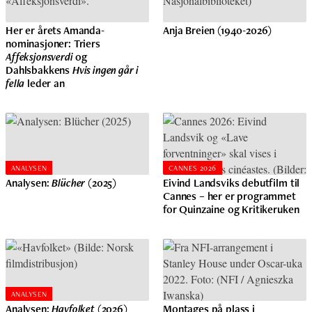
Her er årets Amanda-
Anja Breien (1940-2026)
nominasjoner: Triers
Affeksjonsverdi
og
Dahlsbakkens
Hvis ingen går i
fella
leder an
ANALYSEN
CANNES 2026
Analysen:
Blücher
(2025)
Eivind Landsviks debutfilm til
Cannes – her er programmet
for Quinzaine og Kritikeruken
ANALYSEN
Analysen:
Havfolket
(2026)
Montages på plass i