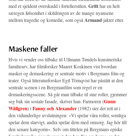
Gritt
med et sjeldent overskudd i fortellerstilen.
har en helt
særegen følsomhet i skildringen av de mange nyansene
Armand
mellom tragedie og komedie, som også
jakter etter.
Maskene faller
Hvis vi vender oss tilbake til Ullmann Tøndels kunstneriske
familiearv, har filmforsker Maaret Koskinen vist hvordan
masker og demaskering er sentrale motiv i Bergmans film og
teater. Også litteraturforsker Egil Törnqvist har påstått at den
sentrale scenen i en Bergmanfilm som regel er en
demaskeringsscene. Så går man tilbake til sine roller, gjemmer
Gunn
seg bak sin sosiale fasade, skriver han. Farmoren (
Wållgren
Fanny och Alexander
) i
(1982) sier det rett ut i
den vidunderlige avslutningen: «Vi spelar våra roller, somliga
spelar dem slarvigt, andra spelar dem med omsorg. Jag hör till
den senare kategorin». Selv om tittelen på Bergmans episke