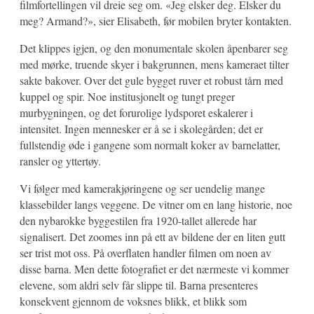
filmfortellingen vil dreie seg om. «Jeg elsker deg. Elsker du
meg? Armand?», sier Elisabeth, før mobilen bryter kontakten.
Det klippes igjen, og den monumentale skolen åpenbarer seg
med mørke, truende skyer i bakgrunnen, mens kameraet tilter
sakte bakover. Over det gule bygget ruver et robust tårn med
kuppel og spir. Noe institusjonelt og tungt preger
murbygningen, og det forurolige lydsporet eskalerer i
intensitet. Ingen mennesker er å se i skolegården; det er
fullstendig øde i gangene som normalt koker av barnelatter,
ransler og yttertøy.
Vi følger med kamerakjøringene og ser uendelig mange
klassebilder langs veggene. De vitner om en lang historie, noe
den nybarokke byggestilen fra 1920-tallet allerede har
signalisert. Det zoomes inn på ett av bildene der en liten gutt
ser trist mot oss. På overflaten handler filmen om noen av
disse barna. Men dette fotografiet er det nærmeste vi kommer
elevene, som aldri selv får slippe til. Barna presenteres
konsekvent gjennom de voksnes blikk, et blikk som