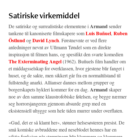
Satiriske virkemiddel
Armand
De satiriske og surrealistiske elementene i
sender
Luis Buñuel
Ruben
tankene til kanoniserte filmskapere som
,
Östlund
David Lynch
og
. Førstnevnte er ved flere
anledninger nevnt av Ullmann Tøndel som en direkte
inspirasjon til filmen hans, og spesifikt den svarte komedien
The Exterminating Angel
(1962). Buñuels film handler om
et middagsselskap for overklassen, hvor gjestene blir fanget i
huset, og de sakte, men sikkert går fra en normaltilstand til
fullstendig anarki. Allianser dannes mellom grupper og
Armand
borgerskapets hykleri kommer for en dag.
skaper
noe av den samme klaustrofobiske følelsen, og begge nærmer
seg horrorsjangeren gjennom absurde grep med en
eksistensiell uhygge som hele tiden murrer under overflaten.
«Gud, det er så klamt her», stønner helsesøsteren presist. De
små komiske avbruddene med neseblodet hennes har en
viktig funksjon når stemningen blir klammere og klammere