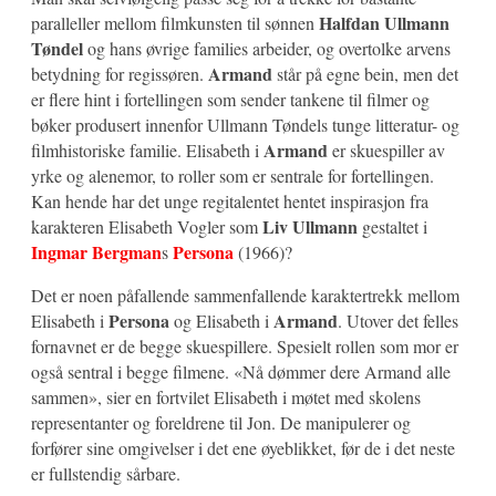
Halfdan Ullmann
paralleller mellom filmkunsten til sønnen
Tøndel
og hans øvrige families arbeider, og overtolke arvens
Armand
betydning for regissøren.
står på egne bein, men det
er flere hint i fortellingen som sender tankene til filmer og
bøker produsert innenfor Ullmann Tøndels tunge litteratur- og
Armand
filmhistoriske familie. Elisabeth i
er skuespiller av
yrke og alenemor, to roller som er sentrale for fortellingen.
Kan hende har det unge regitalentet hentet inspirasjon fra
Liv Ullmann
karakteren Elisabeth Vogler som
gestaltet i
Ingmar Bergman
Persona
s
(1966)?
Det er noen påfallende sammenfallende karaktertrekk mellom
Persona
Armand
Elisabeth i
og Elisabeth i
. Utover det felles
fornavnet er de begge skuespillere. Spesielt rollen som mor er
også sentral i begge filmene. «Nå dømmer dere Armand alle
sammen», sier en fortvilet Elisabeth i møtet med skolens
representanter og foreldrene til Jon. De manipulerer og
forfører sine omgivelser i det ene øyeblikket, før de i det neste
er fullstendig sårbare.