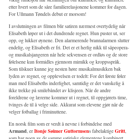
etter hvert som de såre familierelasjonene kommer for dagen.
For Ullmann Tøndels debut er morsom!
I avslutningen av filmen blir satiren nærmest overtydelig når
Elisabeth løper ut i det dundrende regnet. Hun puster ut, ser
opp, og lukker øynene. Den alarmerende brannalarmen slutter
endelig, og Elisabeth er fri. Det er et herlig nikk til såpeopera-
og musikalsjangeren når hele sekvensen er ordløs og de store
følelsene kun formidles gjennom mimikk og kroppsspråk.
Som tilskuer kunne jeg nesten høre musikalmusikken bak
lyden av regnet, og opplevelsen er todelt: For det første føler
man med Elisabeths inderlighet, samtidig er det vanskelig å
ikke trekke på smilebåndet av klisjeen. Når de andre
foreldrene og lærerne kommer ut i regnet, til oppgjørets time,
tvinges de til å velge side. Akkurat som elevene gjør når de
velger fotballag i friminuttene.
En norsk film som er verdt å nevne i forbindelse med
Armand
Itonje Søimer Guttormsen
Gritt
, er
s fabelaktige
,
som har noen av de samme satiriske elementene kombinert