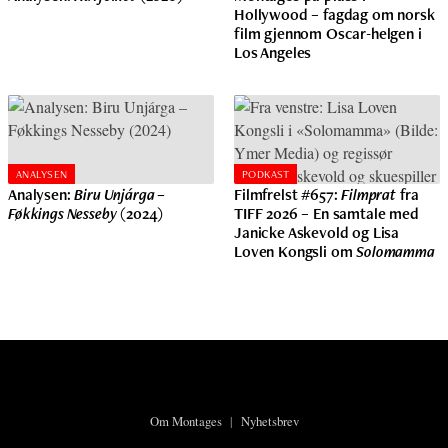
Hollywood – fagdag om norsk
film gjennom Oscar-helgen i
Los Angeles
ANALYSEN
PODKAST
Analysen:
Biru Unjárga –
Filmfrelst #657:
Filmprat
fra
Føkkings Nesseby
(2024)
TIFF 2026 – En samtale med
Janicke Askevold og Lisa
Loven Kongsli om
Solomamma
Om Montages
|
Nyhetsbrev