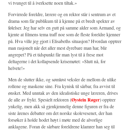
vi tvunget til å iverksette noen tiltak.»
Forvirrede foreldre, lærere og en rektor står i sentrum av et
drama som får publikum til å kjenne på et bredt spekter av
følelser. Jeg har selv en gutt på samme alder som Armand, og
kjente at filmens tema traff noe som de fleste foreldre kjenner
på. Hva ville jeg gjort i Elisabeths situasjon? Hvordan opptrer
man rasjonelt når det aller mest dyrebare man har, blir
angrepet? På et tidspunkt får man lyst til å frese mot
deltagerne i det kollapsende krisemøtet: «Slutt nå, for
helvete!»
Men de slutter ikke, og sømløst veksler de mellom de ulike
rollene og maskene sine. Fra kynisk til sårbar, fra avvist til
ønsket. Med unntak av den idealistiske unge læreren, drives
Øystein Røger
de alle av frykt. Spesielt rektoren (
) opptrer
ynkelig, men akk så gjenkjennelig denne figuren er fra de
siste årenes debatter om det norske skolevesenet, der han
forsøker å holde hodet høyt i møte med de alvorlige
anklagene. Foran de sårbare foreldrene klamrer han seg til