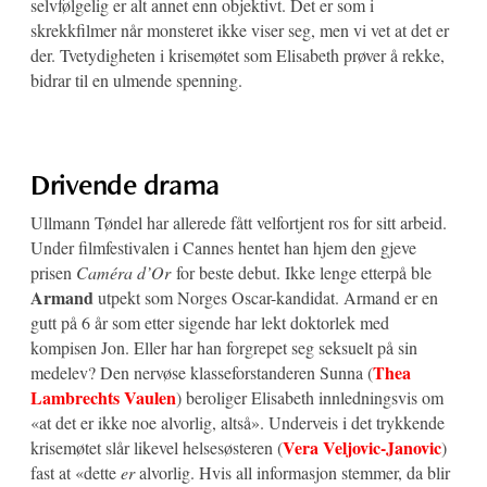
selvfølgelig er alt annet enn objektivt. Det er som i
skrekkfilmer når monsteret ikke viser seg, men vi vet at det er
der. Tvetydigheten i krisemøtet som Elisabeth prøver å rekke,
bidrar til en ulmende spenning.
Drivende drama
Ullmann Tøndel har allerede fått velfortjent ros for sitt arbeid.
Under filmfestivalen i Cannes hentet han hjem den gjeve
prisen
Caméra d’Or
for beste debut. Ikke lenge etterpå ble
Armand
utpekt som Norges Oscar-kandidat. Armand er en
gutt på 6 år som etter sigende har lekt doktorlek med
kompisen Jon. Eller har han forgrepet seg seksuelt på sin
Thea
medelev? Den nervøse klasseforstanderen Sunna (
Lambrechts Vaulen
) beroliger Elisabeth innledningsvis om
«at det er ikke noe alvorlig, altså». Underveis i det trykkende
Vera Veljovic-Janovic
krisemøtet slår likevel helsesøsteren (
)
fast at «dette
er
alvorlig. Hvis all informasjon stemmer, da blir