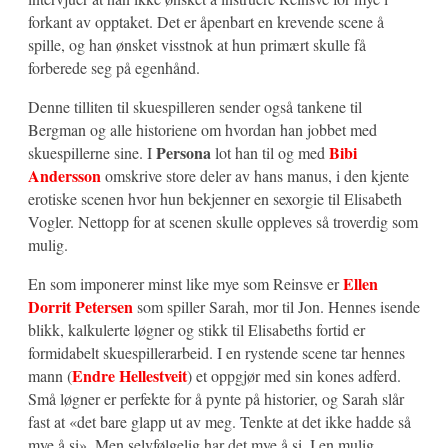
forkant av opptaket. Det er åpenbart en krevende scene å
spille, og han ønsket visstnok at hun primært skulle få
forberede seg på egenhånd.
Denne tilliten til skuespilleren sender også tankene til
Bergman og alle historiene om hvordan han jobbet med
Persona
Bibi
skuespillerne sine. I
lot han til og med
Andersson
omskrive store deler av hans manus, i den kjente
erotiske scenen hvor hun bekjenner en sexorgie til Elisabeth
Vogler. Nettopp for at scenen skulle oppleves så troverdig som
mulig.
Ellen
En som imponerer minst like mye som Reinsve er
Dorrit Petersen
som spiller Sarah, mor til Jon. Hennes isende
blikk, kalkulerte løgner og stikk til Elisabeths fortid er
formidabelt skuespillerarbeid. I en rystende scene tar hennes
Endre Hellestveit
mann (
) et oppgjør med sin kones adferd.
Små løgner er perfekte for å pynte på historier, og Sarah slår
fast at «det bare glapp ut av meg. Tenkte at det ikke hadde så
mye å si». Men selvfølgelig har det mye å si. I en mulig