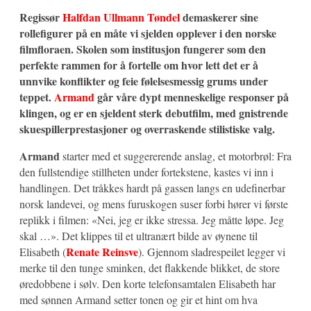
Regissør
Halfdan Ullmann Tøndel
demaskerer sine
rollefigurer på en måte vi sjelden opplever i den norske
filmfloraen. Skolen som institusjon fungerer som den
perfekte rammen for å fortelle om hvor lett det er å
unnvike konflikter og feie følelsesmessig grums under
teppet.
Armand
går våre dypt menneskelige responser på
klingen, og er en sjeldent sterk debutfilm, med gnistrende
skuespillerprestasjoner og overraskende stilistiske valg.
Armand
starter med et suggererende anslag, et motorbrøl: Fra
den fullstendige stillheten under fortekstene, kastes vi inn i
handlingen. Det tråkkes hardt på gassen langs en udefinerbar
norsk landevei, og mens furuskogen suser forbi hører vi første
replikk i filmen: «Nei, jeg er ikke stressa. Jeg måtte løpe. Jeg
skal …». Det klippes til et ultranært bilde av øynene til
Renate Reinsve
Elisabeth (
). Gjennom sladrespeilet legger vi
merke til den tunge sminken, det flakkende blikket, de store
øredobbene i sølv. Den korte telefonsamtalen Elisabeth har
med sønnen Armand setter tonen og gir et hint om hva