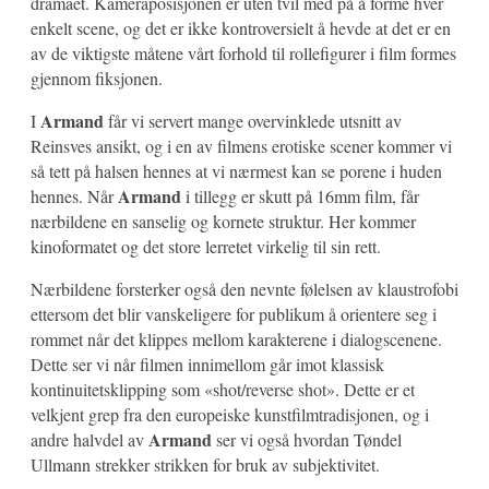
dramaet. Kameraposisjonen er uten tvil med på å forme hver
enkelt scene, og det er ikke kontroversielt å hevde at det er en
av de viktigste måtene vårt forhold til rollefigurer i film formes
gjennom fiksjonen.
Armand
I
får vi servert mange overvinklede utsnitt av
Reinsves ansikt, og i en av filmens erotiske scener kommer vi
så tett på halsen hennes at vi nærmest kan se porene i huden
Armand
hennes. Når
i tillegg er skutt på 16mm film, får
nærbildene en sanselig og kornete struktur. Her kommer
kinoformatet og det store lerretet virkelig til sin rett.
Nærbildene forsterker også den nevnte følelsen av klaustrofobi
ettersom det blir vanskeligere for publikum å orientere seg i
rommet når det klippes mellom karakterene i dialogscenene.
Dette ser vi når filmen innimellom går imot klassisk
kontinuitetsklipping som «shot/reverse shot». Dette er et
velkjent grep fra den europeiske kunstfilmtradisjonen, og i
Armand
andre halvdel av
ser vi også hvordan Tøndel
Ullmann strekker strikken for bruk av subjektivitet.