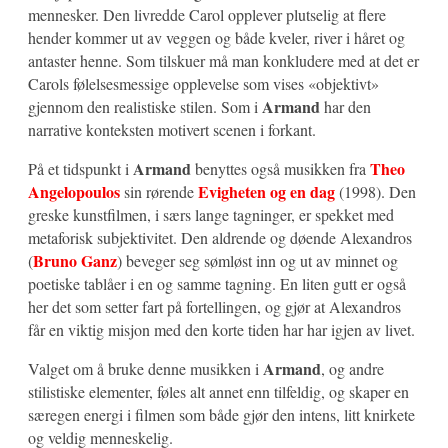
mennesker. Den livredde Carol opplever plutselig at flere
hender kommer ut av veggen og både kveler, river i håret og
antaster henne. Som tilskuer må man konkludere med at det er
Carols følelsesmessige opplevelse som vises «objektivt»
Armand
gjennom den realistiske stilen. Som i
har den
narrative konteksten motivert scenen i forkant.
Armand
Theo
På et tidspunkt i
benyttes også musikken fra
Angelopoulos
Evigheten og en dag
sin rørende
(1998). Den
greske kunstfilmen, i særs lange tagninger, er spekket med
metaforisk subjektivitet. Den aldrende og døende Alexandros
Bruno Ganz
(
) beveger seg sømløst inn og ut av minnet og
poetiske tablåer i en og samme tagning. En liten gutt er også
her det som setter fart på fortellingen, og gjør at Alexandros
får en viktig misjon med den korte tiden har har igjen av livet.
Armand
Valget om å bruke denne musikken i
, og andre
stilistiske elementer, føles alt annet enn tilfeldig, og skaper en
særegen energi i filmen som både gjør den intens, litt knirkete
og veldig menneskelig.