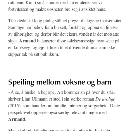
rutinene. Kun i små stunder der han er alene, ser vi
fortvilelsen og maktesløsheten bre seg i ansiktet hans.
Tilsiktede stikk og pinlig stillhet preger dialogene i krisemøtet.
Samtlige har behov for å bli sett, forstått og oppnå en følelse
av tilhørighet, og derfor blir det ekstra vondt når det motsatte
Armand
skjer.
balanserer disse følelsesmessige nyansene på
en knivsegg, og gjør filmen til et drivende drama som ikke
slipper tak på sitt publikum.
Speiling mellom voksne og barn
«Å se, å huske, å begripe. Alt kommer an på hvor du står»,
skriver Linn Ullmann et sted i sin sterke roman
De urolige
(2015), som handler om familie, minner og sorgarbeid. Dette
perspektivet oppleves også særlig relevant i møte med
Armand
.
Man skal selvfølgelig passe seg for å trekke for bastante