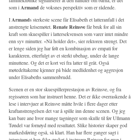
familiekrønike signaliserer at den handler om barna, er det
Armand
som i
de voksnes perspektiv som er rådende.
Armand
I
s sterkeste scene får Elisabeth et latteranfall i det
Renate Reinsve
anstrengte krisemøtet.
får bruk for all sin
kraft som skuespiller i lattersekvensen som varer intet mindre
enn syv minutter. «Nå holder det», sier rektoren strengt. Det
er lenge siden jeg har følt en kombinasjon av empati for
karakteren, etterfulgt av et sterkt ubehag, under de lange
minuttene. Og det er kort vei fra latter til gråt. Også
møtedeltakerne kjenner på både medlidenhet og aggresjon
under Elisabeths sammenbrudd.
Scenen er en stor skuespillerprestasjon av Reinsve, og fra
regissøren som har instruert henne. Det er ikke overraskende å
lese i intervjuer at Reinsve måtte hvile i flere dager etter
kraftanstrengelsen det var å spille inn denne scenen. Og jeg
kan bare ane hvor mange tagninger som skulle til før Ullmann
Tøndel var fornøyd med resultatet. Slike historier skaper god
markedsføring også, så klart. Han har flere ganger sagt i
intervjuer at han ikke ønsket å instruere Reinsve for mye i