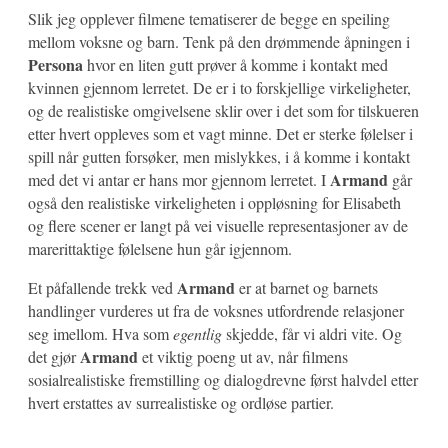
Slik jeg opplever filmene tematiserer de begge en speiling
mellom voksne og barn. Tenk på den drømmende åpningen i
Persona
hvor en liten gutt prøver å komme i kontakt med
kvinnen gjennom lerretet. De er i to forskjellige virkeligheter,
og de realistiske omgivelsene sklir over i det som for tilskueren
etter hvert oppleves som et vagt minne. Det er sterke følelser i
spill når gutten forsøker, men mislykkes, i å komme i kontakt
Armand
med det vi antar er hans mor gjennom lerretet. I
går
også den realistiske virkeligheten i oppløsning for Elisabeth
og flere scener er langt på vei visuelle representasjoner av de
marerittaktige følelsene hun går igjennom.
Armand
Et påfallende trekk ved
er at barnet og barnets
handlinger vurderes ut fra de voksnes utfordrende relasjoner
seg imellom. Hva som
egentlig
skjedde, får vi aldri vite. Og
Armand
det gjør
et viktig poeng ut av, når filmens
sosialrealistiske fremstilling og dialogdrevne først halvdel etter
hvert erstattes av surrealistiske og ordløse partier.