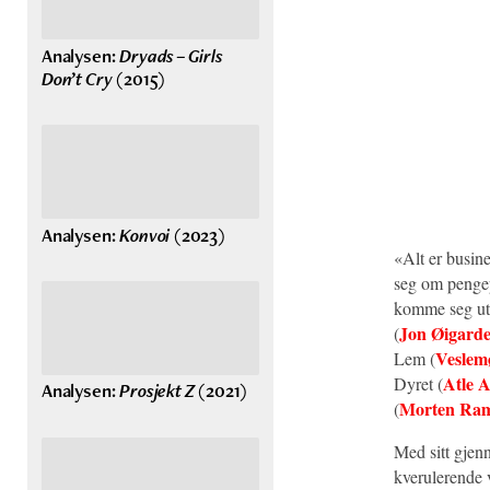
Analysen:
Dryads – Girls
Don’t Cry
(2015)
Analysen:
Konvoi
(2023)
«Alt er busine
seg om penge
komme seg ut a
Jon Øigard
(
Veslem
Lem (
Atle 
Dyret (
Analysen:
Prosjekt Z
(2021)
Morten Ra
(
Med sitt gjen
kverulerende v