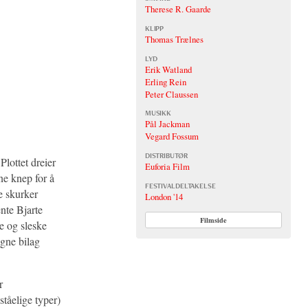
Therese R. Gaarde
KLIPP
Thomas Trælnes
LYD
Erik Watland
Erling Rein
Peter Claussen
MUSIKK
Pål Jackman
Vegard Fossum
DISTRIBUTØR
Plottet dreier
Euforia Film
tne knep for å
FESTIVALDELTAKELSE
e skurker
London '14
nte Bjarte
Filmside
ge og sleske
egne bilag
r
ståelige typer)