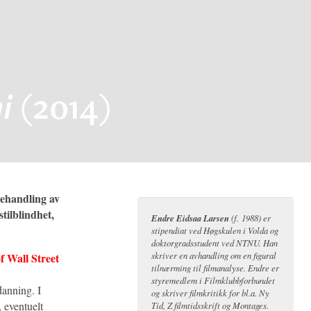
(2014)
i
behandling av
tilblindhet,
Endre Eidsaa Larsen
(f. 1988) er
stipendiat ved Høgskulen i Volda og
doktorgradsstudent ved NTNU. Han
skriver en avhandling om en figural
f Wall Street
tilnærming til filmanalyse. Endre er
styremedlem i Filmklubbforbundet
danning. I
og skriver filmkritikk for bl.a. Ny
, eventuelt
Tid, Z filmtidsskrift og Montages.