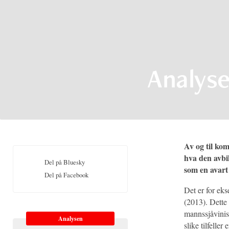
Analyse
Av og til kom
hva den avbil
Del på Bluesky
som en avart
Del på Facebook
Det er for ek
(2013). Dette 
mannssjåvinis
Analysen
slike tilfeller