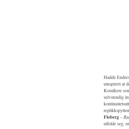
Hadde Endresen
uinspirert at 
Komikere s
selvstendig in
kontinuitetsut
replikkspytten
Floberg
–
Bj
utfolde seg, m