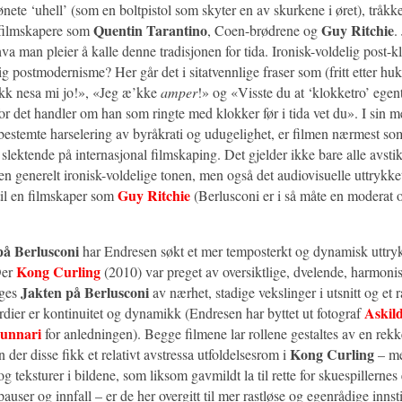
ønete ‘uhell’ (som en boltpistol som skyter en av skurkene i øret), tråkke
Quentin Tarantino
Guy Ritchie
l filmskapere som
, Coen-brødrene og
.
hva man pleier å kalle denne tradisjonen for tida. Ironisk-voldelig post-k
ig postmodernisme? Her går det i sitatvennlige fraser som (fritt etter 
kk nesa mi jo!», «Jeg æ’kke
amper
!» og «Visste du at ‘klokketro’ egent
 for det handler om han som ringte med klokker før i tida vet du». I sin me
bestemte harselering av byråkrati og udugelighet, er filmen nærmest som
 slektende på internasjonal filmskaping. Det gjelder ikke bare alle avsti
en generelt ironisk-voldelige tonen, men også det audiovisuelle uttrykk
Guy Ritchie
 til en filmskaper som
(Berlusconi er i så måte en moderat 
å Berlusconi
har Endresen søkt et mer temposterkt og dynamisk uttryk
Kong Curling
Der
(2010) var preget av oversiktlige, dvelende, harmonis
Jakten på Berlusconi
eges
av nærhet, stadige vekslinger i utsnitt og et 
Askil
rdier er kontinuitet og dynamikk (Endresen har byttet ut fotograf
unnari
for anledningen). Begge filmene lar rollene gestaltes av en rekk
Kong Curling
der disse fikk et relativt avstressa utfoldelsesrom i
– me
 og teksturer i bildene, som liksom gavmildt la til rette for skuespillernes
auser og innfall – er de her overgitt til mer rastløse og egenrådige innsti