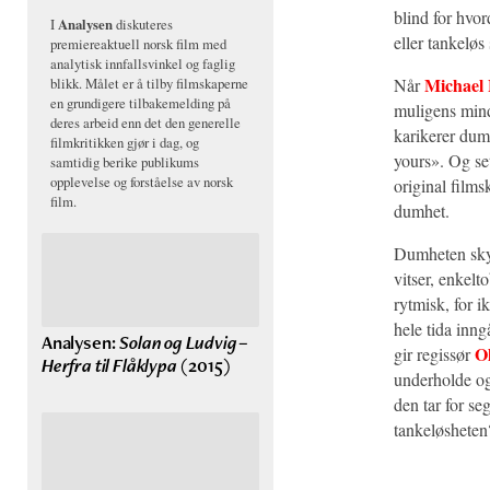
blind for hvo
I
Analysen
diskuteres
eller tankelø
premiereaktuell norsk film med
analytisk innfallsvinkel og faglig
Michael
Når
blikk. Målet er å tilby filmskaperne
en grundigere tilbakemelding på
muligens mind
deres arbeid enn det den generelle
karikerer dumh
filmkritikken gjør i dag, og
yours». Og set
samtidig berike publikums
opplevelse og forståelse av norsk
original films
film.
dumhet.
Dumheten skyld
vitser, enkelt
rytmisk, for i
hele tida inng
Analysen:
Solan og Ludvig –
O
gir regissør
Herfra til Flåklypa
(2015)
underholde og
den tar for s
tankeløsheten