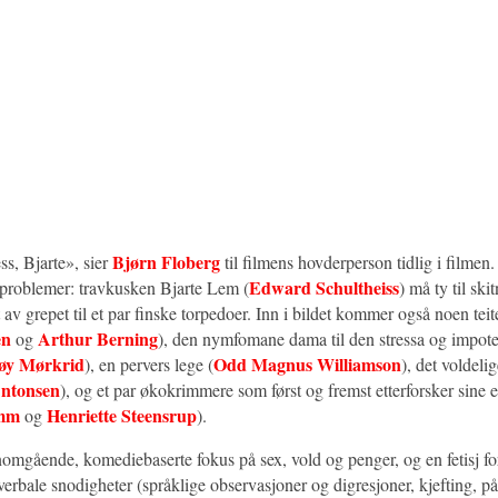
Bjørn Floberg
ss, Bjarte», sier
til filmens hovderperson tidlig i filmen. 
Edward Schultheiss
problemer: travkusken Bjarte Lem (
) må ty til ski
v grepet til et par finske torpedoer. Inn i bildet kommer også noen teit
en
Arthur Berning
og
), den nymfomane dama til den stressa og impote
øy Mørkrid
Odd Magnus Williamson
), en pervers lege (
), det voldeli
Antonsen
), og et par økokrimmere som først og fremst etterforsker sine 
mm
Henriette Steensrup
og
).
nomgående, komediebaserte fokus på sex, vold og penger, og en fetisj fo
erbale snodigheter (språklige observasjoner og digresjoner, kjefting, på