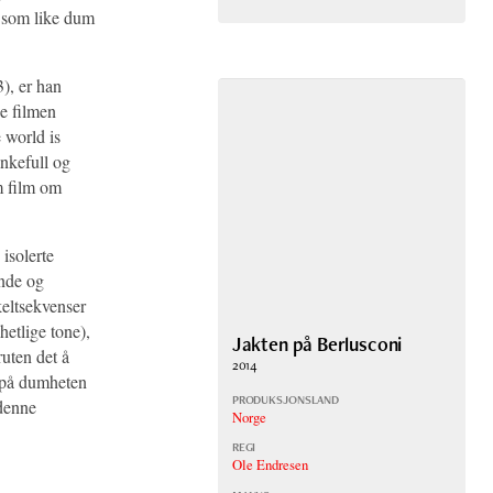
n som like dum
), er han
e filmen
 world is
nkefull og
m film om
 isolerte
ende og
keltsekvenser
hetlige tone),
Jakten på Berlusconi
uten det å
2014
v på dumheten
PRODUKSJONSLAND
 denne
Norge
REGI
Ole Endresen