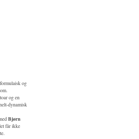
 formulaisk og
rom.
rtoar og en
jonelt-dynamisk
Bjørn
g med
et får ikke
te.