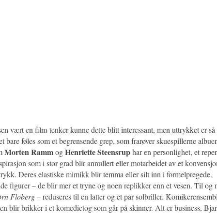
 vært en film-tenker kunne dette blitt interessant, men uttrykket er så
det bare føles som et begrensende grep, som frarøver skuespillerne albue
Morten Ramm
Henriette Steensrup
om
og
har en personlighet, et repe
spirasjon som i stor grad blir annullert eller motarbeidet av et konvens
trykk. Deres elastiske mimikk blir temma eller silt inn i formelpregede,
de figurer – de blir mer et tryne og noen replikker enn et vesen. Til o
ørn Floberg
– reduseres til en latter og et par solbriller. Komikerensembl
en blir brikker i et komedietog som går på skinner. Alt er business, Bjar