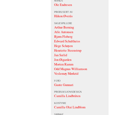
MANUS
Ole Endresen
PRODUSERT AV
Håkon Øverås
SKUESPILLERE
Arthur Berning
Atle Antonsen
Bjørn Floberg
Edward Schultheiss
Hege Schøyen
Henriette Steenstrup
Jan Sælid
Jon Øigarden
Morten Ramm
Odd Magnus Williamson
Veslemøy Mørkrid
FOTO
Gaute Gunnari
PRODUKSJONSDESIGN
Camilla Lindbråten
KOSTYME
Camilla Olai Lindblom
SMINKE