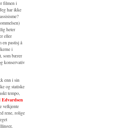
r filmen i
 Jeg har ikke
lassisisme?
hukommelsen)
lig heter
r eller
 en pastisj å
kkerne i
et, som bærer
og konservativ
k enn i sin
ke og statiske
raskt tempo,
d Edvardsen
e velkjente
d rene, rolige
 eget
llinger,