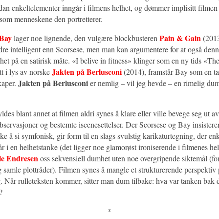
rdan enkeltelementer inngår i filmens helhet, og dømmer implisitt filme
s som menneskene den portretterer.
 Bay
Pain & Gain
lager noe lignende, den vulgære blockbusteren
(2013
re intelligent enn Scorsese, men man kan argumentere for at også denn
et på en satirisk måte. «I belive in fitness» klinger som en ny tids «The
Jakten på Berlusconi
t i lys av norske
(2014), framstår Bay som en ta
Jakten på Berlusconi
kaper.
er nemlig – vil jeg hevde – en rimelig du
es blant annet at filmen aldri synes å klare eller ville bevege seg ut av
observasjoner og bestemte iscenesettelser. Der Scorsese og Bay insister
kke å si symfonisk, gir form til en slags svulstig karikaturtegning, der en
år i en helhetstanke (det ligger noe glamorøst ironiserende i filmenes hel
le Endresen
oss sekvensiell dumhet uten noe overgripende siktemål (for
 samle plottråder). Filmen synes å mangle et strukturerende perspekti
eg. Når rulleteksten kommer, sitter man dum tilbake: hva var tanken bak
?
*