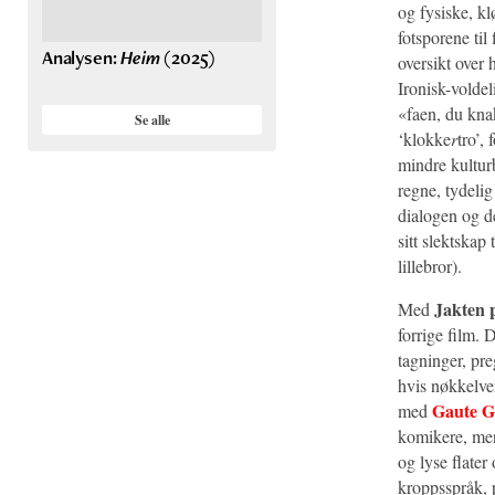
og fysiske, kl
fotsporene ti
Analysen:
Heim
(2025)
oversikt over 
Ironisk-voldel
«faen, du kna
Se alle
‘klokke
r
tro’,
mindre kultur
regne, tydelig
dialogen og d
sitt slektskap
lillebror).
Jakten p
Med
forrige film. 
tagninger, pr
hvis nøkkelve
Gaute G
med
komikere, men 
og lyse flater
kroppsspråk, p