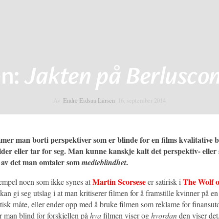
n:
Jakten på Berluscon
Av
Endre Eidsaa Larsen
16. september 2014
mer man borti perspektiver som er blinde for en films kvalitative 
der eller tar for seg. Man kunne kanskje kalt det perspektiv- eller s
 av det man omtaler som
.
medieblindhet
Martin Scorsese
The Wolf o
sempel noen som ikke synes at
er satirisk i
kan gi seg utslag i at man kritiserer filmen for å framstille kvinner på en
tisk måte, eller ender opp med å bruke filmen som reklame for finansut
 er man blind for forskjellen på
hva
filmen viser og
hvordan
den viser det