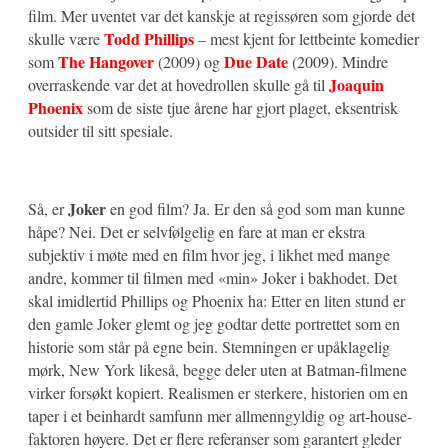
film. Mer uventet var det kanskje at regissøren som gjorde det
Todd Phillips
skulle være
– mest kjent for lettbeinte komedier
The Hangover
Due Date
som
(2009) og
(2009). Mindre
Joaquin
overraskende var det at hovedrollen skulle gå til
Phoenix
som de siste tjue årene har gjort plaget, eksentrisk
outsider til sitt spesiale.
Joker
Så, er
en god film? Ja. Er den så god som man kunne
håpe? Nei. Det er selvfølgelig en fare at man er ekstra
subjektiv i møte med en film hvor jeg, i likhet med mange
andre, kommer til filmen med «min» Joker i bakhodet. Det
skal imidlertid Phillips og Phoenix ha: Etter en liten stund er
den gamle Joker glemt og jeg godtar dette portrettet som en
historie som står på egne bein. Stemningen er upåklagelig
mørk, New York likeså, begge deler uten at Batman-filmene
virker forsøkt kopiert. Realismen er sterkere, historien om en
taper i et beinhardt samfunn mer allmenngyldig og art-house-
faktoren høyere. Det er flere referanser som garantert gleder