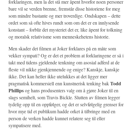
forklaringen, men la det stå mer åpent hvorfor noen personer
bare vil se verden brenne, fremstår disse historiene for meg
som mindre bastante og mer troverdige. Ondskapen – dette
ordet som så ofte hives rundt som om det er en innlysende
konstant – forblir det mysteriet det er, like åpent for tolkning
og moralsk relativisme som menneskehetens historie.
Men skader det filmen at Joker forklares på en måte som
vekker sympati? Og er det et problem at forklaringene er så i
takt med tidens gjeldende tenkning om asosial adferd at de
fleste vil nikke gjenkjennende og enige? Kanskje, kanskje
ikke. Det kan heller ikke utelukkes at det ligger mer
Todd
pragmatisk kommersiell enn kunstnerisk tenking bak
Phillips
og hans produsenters valg om å gjøre Joker til en
slags semihelt, som Travis Bickle. Slutten av filmen legger
tydelig opp til en oppfølger, og det er selvfølgelig grenser for
hvor mye tid et publikum hadde orket å tilbringe med en
person de verken hadde kunnet relatere seg til eller
sympatisere med.