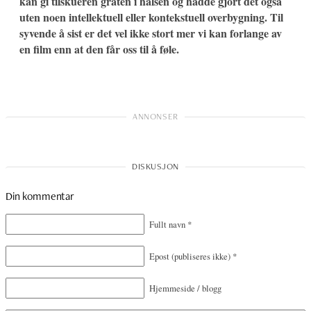
kan gi tilskueren gråten i halsen og hadde gjort det også
uten noen intellektuell eller kontekstuell overbygning. Til
syvende å sist er det vel ikke stort mer vi kan forlange av
en film enn at den får oss til å føle.
Din kommentar
Fullt navn
*
Epost
(publiseres ikke)
*
Hjemmeside / blogg