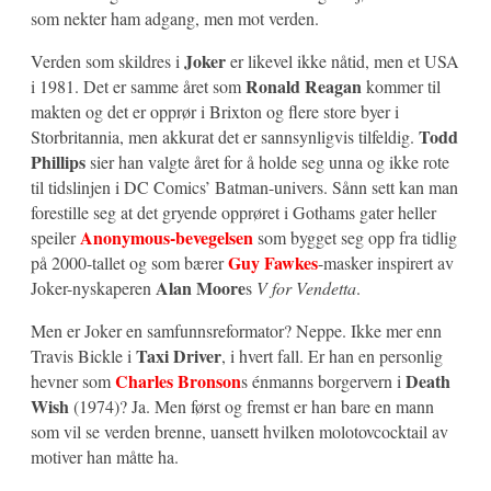
som nekter ham adgang, men mot verden.
Joker
Verden som skildres i
er likevel ikke nåtid, men et USA
Ronald Reagan
i 1981. Det er samme året som
kommer til
makten og det er opprør i Brixton og flere store byer i
Todd
Storbritannia, men akkurat det er sannsynligvis tilfeldig.
Phillips
sier han valgte året for å holde seg unna og ikke rote
til tidslinjen i DC Comics’ Batman-univers. Sånn sett kan man
forestille seg at det gryende opprøret i Gothams gater heller
Anonymous-bevegelsen
speiler
som bygget seg opp fra tidlig
Guy Fawkes
på 2000-tallet og som bærer
-masker inspirert av
Alan Moore
Joker-nyskaperen
s
V for Vendetta
.
Men er Joker en samfunnsreformator? Neppe. Ikke mer enn
Taxi Driver
Travis Bickle i
, i hvert fall. Er han en personlig
Charles Bronson
Death
hevner som
s énmanns borgervern i
Wish
(1974)? Ja. Men først og fremst er han bare en mann
som vil se verden brenne, uansett hvilken molotovcocktail av
motiver han måtte ha.