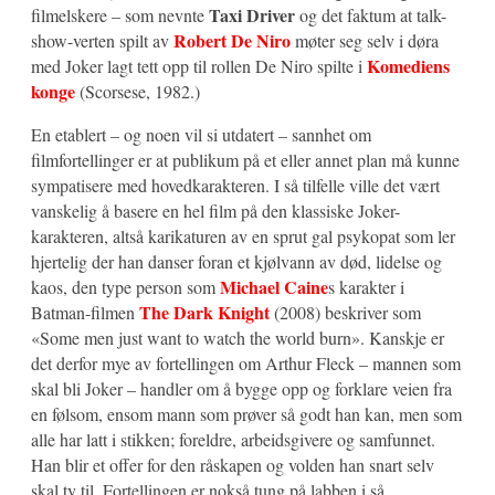
Taxi Driver
filmelskere – som nevnte
og det faktum at talk-
Robert De Niro
show-verten spilt av
møter seg selv i døra
Komediens
med Joker lagt tett opp til rollen De Niro spilte i
konge
(Scorsese, 1982.)
En etablert – og noen vil si utdatert – sannhet om
filmfortellinger er at publikum på et eller annet plan må kunne
sympatisere med hovedkarakteren. I så tilfelle ville det vært
vanskelig å basere en hel film på den klassiske Joker-
karakteren, altså karikaturen av en sprut gal psykopat som ler
hjertelig der han danser foran et kjølvann av død, lidelse og
Michael Caine
kaos, den type person som
s karakter i
The Dark Knight
Batman-filmen
(2008) beskriver som
«Some men just want to watch the world burn». Kanskje er
det derfor mye av fortellingen om Arthur Fleck – mannen som
skal bli Joker – handler om å bygge opp og forklare veien fra
en følsom, ensom mann som prøver så godt han kan, men som
alle har latt i stikken; foreldre, arbeidsgivere og samfunnet.
Han blir et offer for den råskapen og volden han snart selv
skal ty til. Fortellingen er nokså tung på labben i så