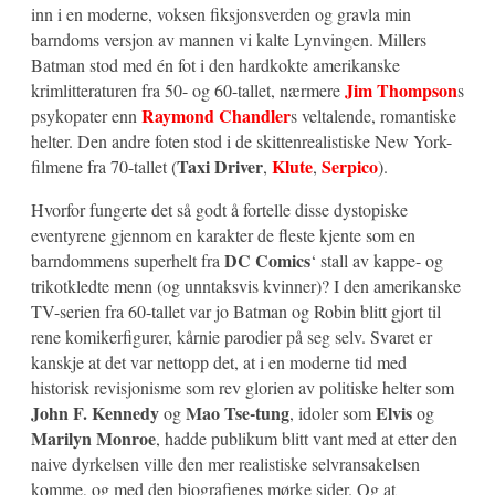
inn i en moderne, voksen fiksjonsverden og gravla min
barndoms versjon av mannen vi kalte Lynvingen. Millers
Batman stod med én fot i den hardkokte amerikanske
Jim Thompson
krimlitteraturen fra 50- og 60-tallet, nærmere
s
Raymond Chandler
psykopater enn
s veltalende, romantiske
helter. Den andre foten stod i de skittenrealistiske New York-
Taxi Driver
Klute
Serpico
filmene fra 70-tallet (
,
,
).
Hvorfor fungerte det så godt å fortelle disse dystopiske
eventyrene gjennom en karakter de fleste kjente som en
DC Comics
barndommens superhelt fra
‘ stall av kappe- og
trikotkledte menn (og unntaksvis kvinner)? I den amerikanske
TV-serien fra 60-tallet var jo Batman og Robin blitt gjort til
rene komikerfigurer, kårnie parodier på seg selv. Svaret er
kanskje at det var nettopp det, at i en moderne tid med
historisk revisjonisme som rev glorien av politiske helter som
John F. Kennedy
Mao Tse-tung
Elvis
og
, idoler som
og
Marilyn Monroe
, hadde publikum blitt vant med at etter den
naive dyrkelsen ville den mer realistiske selvransakelsen
komme, og med den biografienes mørke sider. Og at