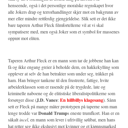
henseende, også i det personlige moralske regnskapet hvor
alle Jokers drap og terrorhandlinger skjer mot en bakgrunn av
mer eller mindre rettferdig gjengjeldelse. Slik sett er det ikke
bare taperen Arthur Fleck filmfortellerne vil at vi skal
sympatisere med, men også Joker som et symbol for massenes
opprør mot eliten.
Taperen Arthur Fleck er en mann som tar de jobbene han kan
få og ikke engang greier å beholde dem, en hakkekylling som
opplever at selv de han betrakter som under seg, tråkker på
ham. Han bringer tankene til den frustrerte, fattige, hvite
arbeiderklassen som er rasende på de trygdede, late og
kriminelle naboene og de elitistiske liberalistpolitikerne som
J.D. Vance
En hillbillys klagesang
forsørger disse (
:
). Sånn
sett er Fleck på mange måter prototypen på taperne som man
Donald Trump
lenge trodde var
s eneste trumfkort. Han er en
såkalt
incel
, en mann som lever i ufrivillig sølibat, men hans
hat retter seg ikke ekslusivt mot kvinner og et kjønnsmarked