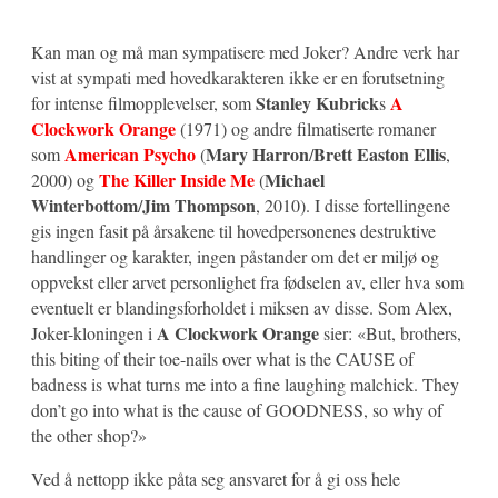
Kan man og må man sympatisere med Joker? Andre verk har
vist at sympati med hovedkarakteren ikke er en forutsetning
Stanley Kubrick
A
for intense filmopplevelser, som
s
Clockwork Orange
(1971) og andre filmatiserte romaner
American Psycho
Mary Harron
Brett Easton Ellis
som
(
/
,
The Killer Inside Me
Michael
2000) og
(
Winterbottom
Jim Thompson
/
, 2010). I disse fortellingene
gis ingen fasit på årsakene til hovedpersonenes destruktive
handlinger og karakter, ingen påstander om det er miljø og
oppvekst eller arvet personlighet fra fødselen av, eller hva som
eventuelt er blandingsforholdet i miksen av disse. Som Alex,
A Clockwork Orange
Joker-kloningen i
sier: «But, brothers,
this biting of their toe-nails over what is the CAUSE of
badness is what turns me into a fine laughing malchick. They
don’t go into what is the cause of GOODNESS, so why of
the other shop?»
Ved å nettopp ikke påta seg ansvaret for å gi oss hele