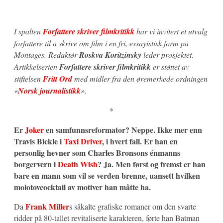
I spalten
Forfattere skriver filmkritikk
har vi invitert et utvalg
forfattere til å skrive om film i en fri, essayistisk form på
Montages.
Redaktør
Roskva Koritzinsky
leder prosjektet.
Artikkelserien
Forfattere skriver filmkritikk
er støttet av
stiftelsen
Fritt Ord
med midler
fra den øremerkede ordningen
«
Norsk journalistikk
».
*
Er
Joker
en samfunnsreformator? Neppe. Ikke mer enn
Travis Bickle i
Taxi Driver
, i hvert fall. Er han en
personlig hevner som Charles Bronsons énmanns
borgervern i
Death Wish
? Ja. Men først og fremst er han
bare en mann som vil se verden brenne, uansett hvilken
molotovcocktail av motiver han måtte ha.
Frank Miller
Da
s såkalte grafiske romaner om den svarte
ridder på 80-tallet revitaliserte karakteren, førte han Batman