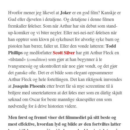
Joker
Hvorfor mener jeg likevel at
er en god film? Kanskje er
Gud eller djevelen i detaljene. Og detaljene i denne filmen
fremkaller følelser. Som når Arthur har sin debut som stand-
up-komiker og vi biter negler. Eller nei-nei-nei!-følelsen når
han opptrer som klovn på sykehuset for alvorlig syke barn og
Todd
pistolen han bærer, faller ut. Eller den vonde latteren:
Phillips
Scott Silver
og medforfatter
har gitt Arthur Fleck en
«tilstand» (
condition
) som gjør at han begynner å le
tvangsmessig og ukontrollert når noe gjør vondt, og det gjør
det ganske ofte. Det er et bilde som elegant oppsummerer
Arthur Fleck og hele fortellingen. Det kan riktignok innvendes
Joaquin Phoenix
at
etter hvert får så mye screentime til å
briljere med smertelatteren at det føles mer som en dårlig skjult
søknad om Oscar for beste mannlige skuespiller enn som
nødvendig for å drive historien videre.
Men først og fremst viser det filmmediet på sitt beste og
mest effektive, hvordan lyd og bilde av den fortviltes latter