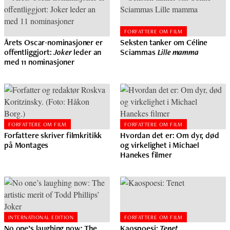
FORFATTERE OM FILM
Årets Oscar-nominasjoner er
Seksten tanker om Céline
offentliggjort:
Joker
leder an
Sciammas
Lille mamma
med 11 nominasjoner
FORFATTERE OM FILM
FORFATTERE OM FILM
Forfattere skriver filmkritikk
Hvordan det er: Om dyr, død
på Montages
og virkelighet i Michael
Hanekes filmer
INTERNATIONAL EDITION
FORFATTERE OM FILM
No one’s laughing now: The
Kaospoesi:
Tenet