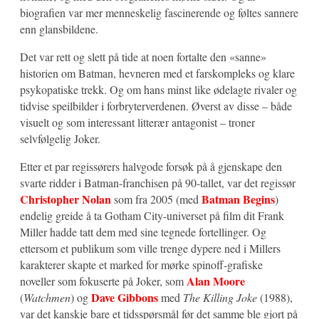
biografien var mer menneskelig fascinerende og føltes sannere
enn glansbildene.
Det var rett og slett på tide at noen fortalte den «sanne»
historien om Batman, hevneren med et farskompleks og klare
psykopatiske trekk. Og om hans minst like ødelagte rivaler og
tidvise speilbilder i forbryterverdenen. Øverst av disse – både
visuelt og som interessant litterær antagonist – troner
selvfølgelig Joker.
Etter et par regissørers halvgode forsøk på å gjenskape den
svarte ridder i Batman-franchisen på 90-tallet, var det regissør
Christopher Nolan
Batman Begins
som fra 2005 (med
)
endelig greide å ta Gotham City-universet på film dit Frank
Miller hadde tatt dem med sine tegnede fortellinger. Og
ettersom et publikum som ville trenge dypere ned i Millers
karakterer skapte et marked for mørke spinoff-grafiske
Alan Moore
noveller som fokuserte på Joker, som
Dave Gibbons
(
Watchmen
) og
med
The Killing Joke
(1988),
var det kanskje bare et tidsspørsmål før det samme ble gjort på