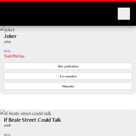
Montages
Joker
2019
REGI
Todd Phillips
Hør podkasten
Les omtalen
Filmside
If Beale Street Could Talk
2018
REGI