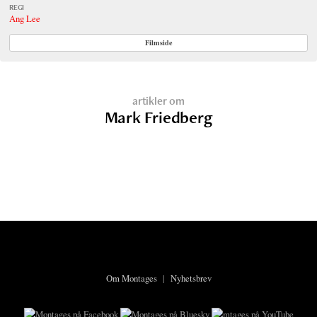
REGI
Ang Lee
Filmside
artikler om
Mark Friedberg
Om Montages
|
Nyhetsbrev