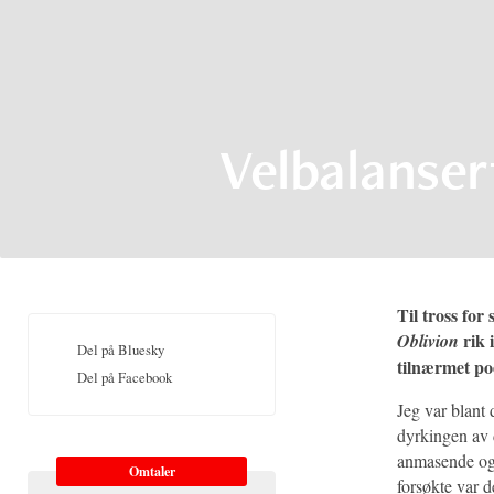
Velbalansert
Til tross for
rik 
Oblivion
Del på Bluesky
tilnærmet poe
Del på Facebook
Jeg var blant
dyrkingen av 
anmasende og
Omtaler
forsøkte var 