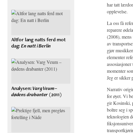
har tatt lærdo
opplevelse.
La oss få refe
reparere ødela
(2008), mens
Altfor lang natts ferd mot
av transport
dag:
En natt i Berlin
gjør musikke
elementer refe
assosiasjoner 
momenter som 
Jeg er sikker 
Analysen:
Varg Veum –
Narrativ origi
dødens drabanter
(2011)
for øyet. Vi b
gir Kosinski,
boltre seg i 
teknologien de
fiksjonsunive
transportkjøri