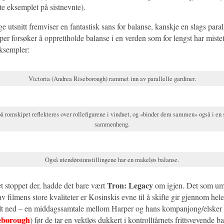
ste eksemplet på sistnevnte).
e utsnitt fremviser en fantastisk sans for balanse, kanskje en slags paralle
er forsøker å opprettholde balanse i en verden som for lengst har miste
eksempler:
Victoria (Andrea Riseborough) rammet inn av parallelle gardiner.
å romskipet reflekteres over rollefigurene i vinduet, og «binder dem sammen» også i en
sammenheng.
Også utendørsinnstillingene har en makeløs balanse.
Tron: Legacy
 stoppet der, hadde det bare vært
om igjen. Det som umi
v filmens store kvaliteter er Kosinskis evne til å skifte gir gjennom hele
 alt ned – en middagssamtale mellom Harper og hans kompanjong/elsker 
eborough
) før de tar en vektløs dukkert i kontrolltårnets frittsvevende 