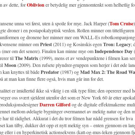
Oblivion
m av dette, for
er betydelig mer gjennomtenkt som helhetlig for
Tom Cruise
ransene unna vei først, uten å spoile for mye. Jack Harper (
gte droner i en postapokalyptisk verden. Rollen minner om tittelfiguren
 uniformen og dronene her minner mer om WALL-Es robotkompanjong
Priest
Tron: Legacy
sekvensene minner om
(2011) og Kosinskis egen
; 
Independence Day
n (mer om det senere). Finalen kan minne mye om
(
The Matrix
rerer til
(1999), mens et av vendepunktene i filmen kan se
Moon
til
(2009). Den rufsete plyndrer-gruppen som herjer i det øde lan
Predator
Mad Max 2: The Road Wa
kan knyttes til både
(1987) og
på at man kan finne flere også, hvis man går inn for det.
nalitet er imidlertid ikke så viktig i en slik type film; den opererer med 
eveger oss svært sjeldent utenfor det som er New York 60 år etter apoka
Darren Gilford
 produksjonsdesigner
og de digitale effektmakerne mulig
spennet mellom ødelagte bygninger overmannet av mektig natur og den 
 har til rådighet. Akkurat i det du tror filmen har nådd grensen for hva
rset kan tilby, dukker det opp et nytt mektig syn – enten gjennom en la
ng eller i en hyperkinetisk actionsekvens (katt-og-mus-leken gjennom fje