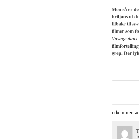
Men så er det
briljans at d
tilbake til
Ava
filmer som fø
Voyage dans 
filmfortellin
grep. Der ly
11 kommentar
T
1