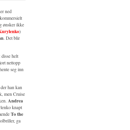
ker ned
t kommersielt
g ønsker ikke
Kurylenko
)
an
. Det blir
 disse helt
jort nettopp
 hente seg inn
r der han kan
ak, men Cruise
Andrea
rken.
ylenko knapt
To the
mende
lbriller, ga