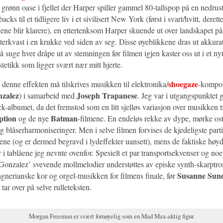
 grønn oase i fjellet der Harper spiller gammel 80-tallspop på en nedruste
acks til et tidligere liv i et sivilisert New York (først i svart/hvitt, derette
ene blir klarere), en ettertenksom Harper skuende ut over landskapet på 
erkvast i en krukke ved siden av seg. Disse øyeblikkene dras ut akkurat
il å suge hver dråpe ut av stemningen før filmen igjen kaster oss ut i et nyt
stetikk som ligger svært nær mitt hjerte.
shoegaze
denne effekten må tilskrives musikken til elektronika/
-kompo
zalez
Joseph Trapanese
) i samarbeid med
. Jeg var i utgangspunktet 
k-albumet, da det fremstod som en litt sjelløs variasjon over musikken t
ption
Batman
og de nye
-filmene. En endeløs rekke av dype, mørke os
g blåserharmoniseringer. Men i selve filmen forvises de kjedeligste parti
ene (og er dermed begravd i lydeffekter uansett), mens de faktiske høy
er i tablåene jeg nevnte ovenfor. Spesielt et par transportsekvenser og no
 Gonzalez’ svevende mollmelodier understøttes av episke synth-skarptr
Susanne Sun
gnerianske kor og orgel-musikken for filmens finale, før
 tar over på selve rulleteksten.
Morgan Freeman er svært fornøyelig som en Mad Max-aktig figur.