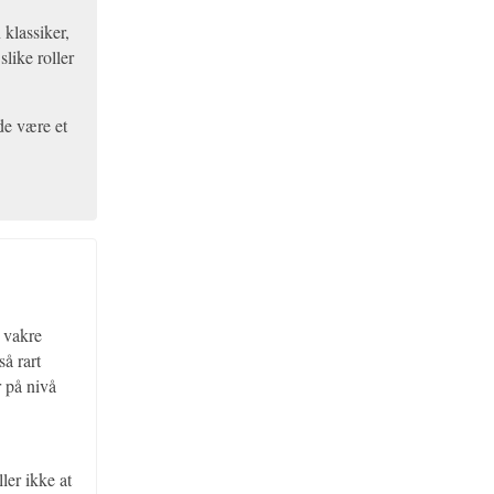
 klassiker,
like roller
de være et
g vakre
så rart
 på nivå
ler ikke at