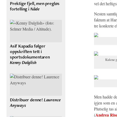
Prektige fjell, men pregløs
vel det heftig
fortelling i
Nåde
Nesten samtlig
faktum at Harp
tre konkrete 
Asif Kapadia følger
oppskriften tett i
sportsdokumentaren
Kulene p
Kenny Dalglish
Men hadde det
Distribuer denne!
Laurence
igjen som en a
Anyways
Plutselig tas
Andrea Ris
(