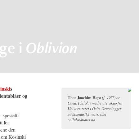
age i
Oblivion
inski
s
tiontablåer og
Thor Joachim Haga
(f. 1977) er
Cand. Philol. i medievitenskap fra
Universitetet i Oslo. Grunnlegger
av filmmusikk-nettstedet
 spesielt i
celluloidtunes.no.
t for
ngene den
om om Kosinski