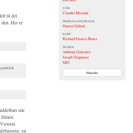
FOTO
Claudio Miranda
ll til det
PRODUKSJONSDESIGN
t den. Her er
Darren Gilford
KLIPP
Richard Francis-Bruce
MUSIKK
Anthony Gonzalez
Joseph Trapanese
M83
 symbolsk
Filmside
ddelbart står
 filmen.
Victoria
badebasseng, en