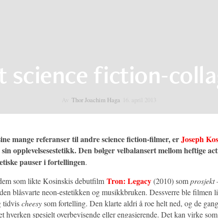
 science fiction-coll
Av
Thor Joachim Haga
16. april 2013
 sine mange referanser til andre science fiction-filmer, er
Joseph Kos
i sin opplevelsesestetikk. Den bølger velbalansert mellom heftige ac
tiske pauser i fortellingen
.
Tron: Legacy
 dem som likte Kosinskis debutfilm
(2010) som
prosjekt
–
den blåsvarte neon-estetikken og musikkbruken. Dessverre ble filmen lit
 tidvis
cheesy
som fortelling. Den klarte aldri å roe helt ned, og de ga
det hverken spesielt overbevisende eller engasjerende. Det kan virke s