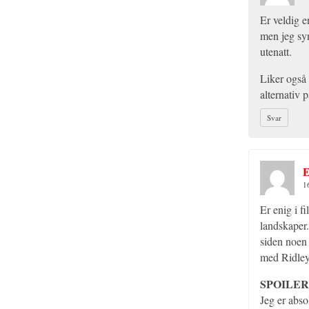
Er veldig e
men jeg sy
utenatt.
Liker også 
alternativ 
Svar
E
1
Er enig i f
landskaper.
siden noen
med Ridley 
SPOILER
Jeg er abso