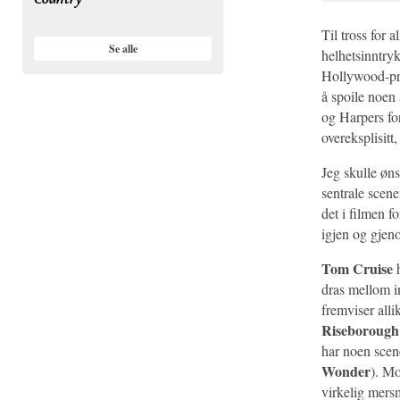
Til tross for 
Se alle
helhetsinntryk
Hollywood-pro
å spoile noen 
og Harpers fo
overeksplisitt
Jeg skulle øns
sentrale scen
det i filmen f
igjen og gjeno
Tom Cruise
h
dras mellom i
fremviser alli
Riseborough
har noen scene
Wonder
). Mo
virkelig mers