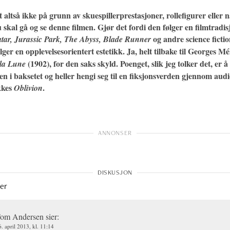
 altså ikke på grunn av skuespillerprestasjoner, rollefigurer eller 
u skal gå og se denne filmen. Gjør det fordi den følger en filmtradi
og andre science fictio
tar, Jurassic Park, The Abyss, Blade Runner
lger en opplevelsesorientert estetikk. Ja, helt tilbake til Georges Mé
(1902), for den saks skyld. Poenget, slik jeg tolker det, er å 
la Lune
gen i baksetet og heller hengi seg til en fiksjonsverden gjennom audi
kkes
.
Oblivion
er
om Andersen
sier:
6. april 2013, kl. 11:14