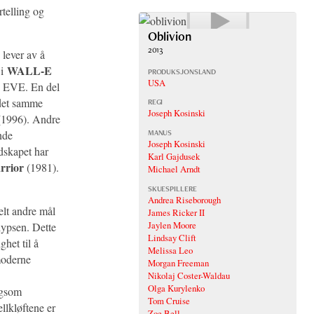
telling og
Oblivion
2013
) lever av å
WALL-E
 i
PRODUKSJONSLAND
USA
 EVE. En del
det samme
REGI
Joseph Kosinski
1996). Andre
nde
MANUS
Joseph Kosinski
dskapet har
Karl Gajdusek
rrior
(1981).
Michael Arndt
SKUESPILLERE
Andrea Riseborough
helt andre mål
James Ricker II
Jaylen Moore
lypsen. Dette
Lindsay Clift
het til å
Melissa Leo
moderne
Morgan Freeman
Nikolaj Coster-Waldau
Olga Kurylenko
ngsom
Tom Cruise
llkløftene er
Zoe Bell