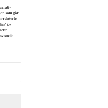
narrativ
sjon som går
n-relaterte
liès’
Le
sette
ovisuelle