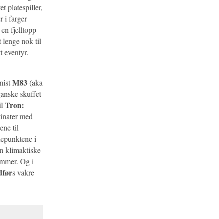
t platespiller,
r i farger
en fjelltopp
 lenge nok til
t eventyr.
M83
nist
(aka
ganske skuffet
Tron:
il
tinater med
ene til
depunktene i
en klimaktiske
ommer. Og i
dfør
s vakre