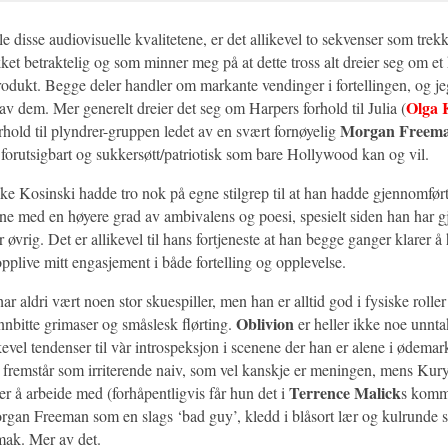
alle disse audiovisuelle kvalitetene, er det allikevel to sekvenser som trek
ket betraktelig og som minner meg på at dette tross alt dreier seg om e
dukt. Begge deler handler om markante vendinger i fortellingen, og je
Olga 
av dem. Mer generelt dreier det seg om Harpers forhold til Julia (
Morgan Freem
rhold til plyndrer-gruppen ledet av en svært fornøyelig
, forutsigbart og sukkersøtt/patriotisk som bare Hollywood kan og vil.
ke Kosinski hadde tro nok på egne stilgrep til at han hadde gjennomført
ene med en høyere grad av ambivalens og poesi, spesielt siden han har g
or øvrig. Det er allikevel til hans fortjeneste at han begge ganger klarer å
pplive mitt engasjement i både fortelling og opplevelse.
ar aldri vært noen stor skuespiller, men han er alltid god i fysiske rolle
Oblivion
nnbitte grimaser og småslesk flørting.
er heller ikke noe unnt
kevel tendenser til vàr introspeksjon i scenene der han er alene i ødema
fremstår som irriterende naiv, som vel kanskje er meningen, mens Kur
Terrence Malick
r å arbeide med (forhåpentligvis får hun det i
s kom
rgan Freeman som en slags ‘bad guy’, kledd i blåsort lær og kulrunde so
mak. Mer av det.