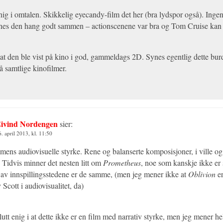
nig i omtalen. Skikkelig eyecandy-film det her (bra lydspor også). Ingen
nes den hang godt sammen – actionscenene var bra og Tom Cruise kan s
at den ble vist på kino i god, gammeldags 2D. Synes egentlig dette bur
på samtlige kinofilmer.
ivind Nordengen
sier:
6. april 2013, kl. 11:50
ilmens audiovisuelle styrke. Rene og balanserte komposisjoner, i ville o
 Tidvis minner det nesten litt om
Prometheus
, noe som kanskje ikke er 
 av innspillingsstedene er de samme, (men jeg mener ikke at
Oblivion
er
Scott i audiovisualitet, da)
lutt enig i at dette ikke er en film med narrativ styrke, men jeg mener hel