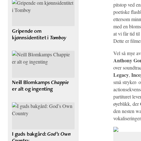
pitstop ved en
poetiske flashb
ettersom minn
med en blomst
Gripende om
at vi får tid t
kjønnsidentitet i
Tomboy
Dette er filme
Vel så mye av 
Anthony Gon
over soundtrac
Legacy
Ince
,
Neill Blomkamps
Chappie
små stryker- o
er alt og ingenting
actionsekvens
partituret lev
øyeblikk, der
den nesten wa
vokaliseringer
I guds bakgård:
God’s Own
Country