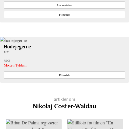
Les omtalen
Filmside
Hodejegerne
2011
REGI
Morten Tyldum
Filmside
artikler om
Nikolaj Coster-Waldau