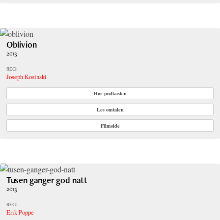
Oblivion
2013
REGI
Joseph Kosinski
Hør podkasten
Les omtalen
Filmside
Tusen ganger god natt
2013
REGI
Erik Poppe