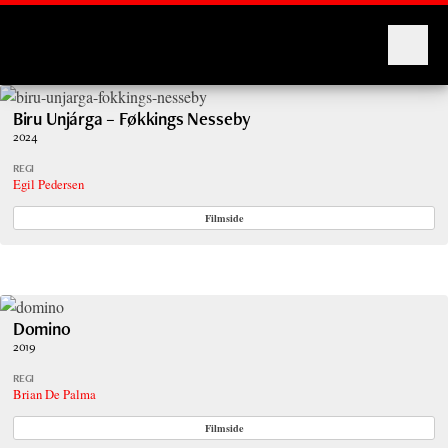
Montages
Biru Unjárga – Føkkings Nesseby
2024
REGI
Egil Pedersen
Filmside
Domino
2019
REGI
Brian De Palma
Filmside