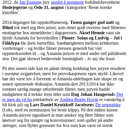
2012, da
Jan Eggum
s jury
unnlot å nominere
forhåndsfavorittene
Hodejegerne
og
Oslo 31. august
i kategorien ‘Beste norske
kinofilm’.
2014-årgangen ble oppskriftsmessig.
Tusen ganger god natt
og
Blind
tok med seg flest priser, som rimer godt overens med filmenes
mottagelse hos anmelderne i dagspressen.
Aksel Hennie
vant sin
fjerde Amanda for hovedrollen i
Pionér
.
Solan og Ludvig – Jul i
Flåklypa
ble årets barnefilm. Samhørigheten mellom kritikernes
vurderinger – og hvilke filmer pressen generelt har viet
oppmerksomhet til – og Amanda-juryen er med andre ord påfallende
stor. Det gjør showet bedøvende forutsigbart –
to say the least
.
På den annen side kan en påtatt dristig holdning hos juryen resultere
i useriøse avgjørelser, mest for provokasjonens egen skyld. Likevel
bør det være lov å forvente at Amanda-utdelingen kan skape en og
annen spennende diskusjon. Amanda-året 2013/2014 har ikke
rommet særlig mange utfordrende filmer, men juryen hadde
muligheten til å trekke frem titler som
Dag Johan Haugerud
s
Det
er meg du vil ha
(utelatelsen av
Andrea Bræin Hovig
er vanskelig å
bli klok på) og
Lars Daniel Krutzkoff Jacobsen
s
De umoralske
(f.eks. med en nominasjon for beste klipp). På den måten kunne
Amanda-juryen signalisert at man ønsker seg flere filmer som
løsriver seg fra sjangre og konvensjoner; som spiller på andre
strenger, som flytter grensene for hva som kan være en norsk