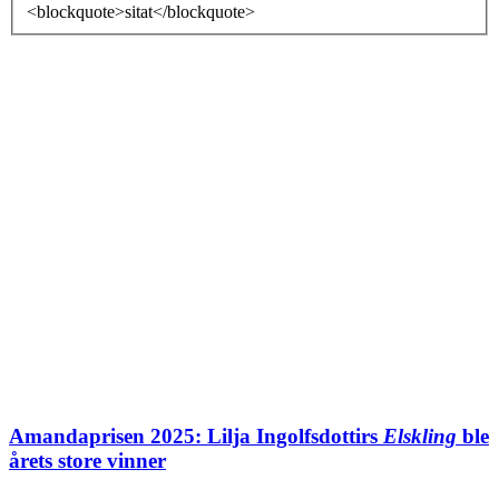
<blockquote>sitat</blockquote>
Amandaprisen 2025: Lilja Ingolfsdottirs
Elskling
ble
årets store vinner