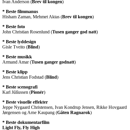
Ivan Anderson (
Brev til kongen
)
* Beste filmmanus
Hisham Zaman, Mehmet Aktas (
Brev til kongen
)
* Beste foto
John Christian Rosenlund (
Tusen ganger god natt
)
* Beste lyddesign
Gisle Tveito (
Blind
)
* Beste musikk
Armand Amar (
Tusen ganger godnatt
)
* Beste klipp
Jens Christian Fodstad (
Blind
)
* Beste scenografi
Karl Júlíussen (
Pionér
)
* Beste visuelle effekter
Jeppe Nygaard Christensen, Ivan Kondrup Jensen, Rikke Hovgaard
Jørgensen og Arne Kaupang (
Gåten Ragnarok
)
* Beste dokumentarfilm
Light Fly, Fly High