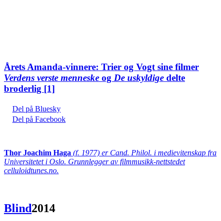
Årets Amanda-vinnere: Trier og Vogt sine filmer
Verdens verste menneske
og
De uskyldige
delte
broderlig
[1]
Del på Bluesky
Del på Facebook
Thor Joachim Haga
(f. 1977) er Cand. Philol. i medievitenskap fra
Universitetet i Oslo. Grunnlegger av filmmusikk-nettstedet
celluloidtunes.no.
Blind
2014