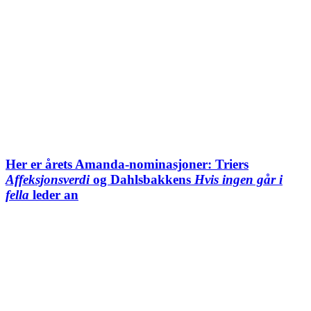
Her er årets Amanda-nominasjoner: Triers
Affeksjonsverdi
og Dahlsbakkens
Hvis ingen går i
fella
leder an