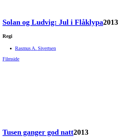
Solan og Ludvig: Jul i Flåklypa
2013
Regi
Rasmus A. Sivertsen
Filmside
Tusen ganger god natt
2013