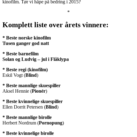
kinofilm. Tør vi håpe på bedring i 2015?
*
Komplett liste over årets vinnere:
* Beste norske kinofilm
Tusen ganger god natt
* Beste barnefilm
Solan og Ludvig – jul i Flåklypa
* Beste regi (kinofilm)
Eskil Vogt (
Blind
)
* Beste mannlige skuespiller
Aksel Hennie (
Pionér
)
* Beste kvinnelige skuespiller
Ellen Dorrit Petersen (
Blind
)
* Beste mannlige birolle
Herbert Nordrum (
Pornopung
)
* Beste kvinnelige birolle