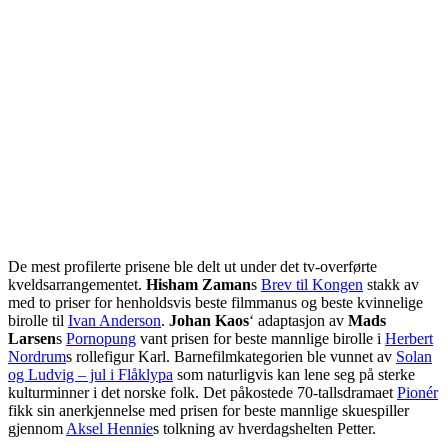
De mest profilerte prisene ble delt ut under det tv-overførte
kveldsarrangementet.
Hisham Zaman
s
Brev til Kongen
stakk av
med to priser for henholdsvis beste filmmanus og beste kvinnelige
birolle til
Ivan Anderson
.
Johan Kaos
‘ adaptasjon av
Mads
Larsen
s
Pornopung
vant prisen for beste mannlige birolle i
Herbert
Nordrum
s rollefigur Karl. Barnefilmkategorien ble vunnet av
Solan
og Ludvig – jul i Flåklypa
som naturligvis kan lene seg på sterke
kulturminner i det norske folk. Det påkostede 70-tallsdramaet
Pionér
fikk sin anerkjennelse med prisen for beste mannlige skuespiller
gjennom
Aksel Hennie
s tolkning av hverdagshelten Petter.