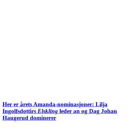
Her er årets Amanda-nominasjoner: Lilja
Ingolfsdottirs
Elskling
leder an og Dag Johan
Haugerud dominerer