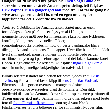
Haugesund 2014: Med fire priser ble
Eskil Vogt
s
Blind
den
store vinneren under årets Amandaprisutdeling, tett fulgt av
Erik Poppe
s
Tusen ganger god natt
med tre. For første gang ble
selve arrangementet delt i to, med en egen utdeling for
fagprisene før det TV-sendte kveldsshowet.
Årets 30-årsjubileum for Amandaprisen startet med en egen
formiddagsbankett på rådhusets bystyresal i Haugesund, der de
nominerte hadde møtt opp for ni fagpriser i kategoriene lyddesign,
kortfilm, klipp, musikk, visuelle effekter,
scenografi/produksjonsdesign, foto og beste utenlandske film i
tillegg til Amandakomiteens Gullklapper. Hver film hadde blitt tildelt
hvert sitt langbord, mens regionens tilbud florerte både på den
maritime menyen og i pauseinnslagene med det lokale kammerkoret
Bocca. Begivenheten ble ledet av skuespiller
Ingar Helge Gimle
med sin umiskjennelige forkjærlighet for naivistisk humor.
Blind
s seiersfest startet med prisen for beste lyddesign til
Gisle
Tveito
, og fortsatte med beste klipp til
Jens Christian Fodstad
.
Filmmusikk-kategorien overrasket mange med sine
oppsiktsvekkende overseelser blant de nominerte. Den gikk
imidlertid til spanske
Armand Amar
for det sparsomme partituret til
Tusen ganger god natt
. Samme film gjorde også suksess med beste
foto til
John Christian Rosenlund
, som også vant Norsk
Filmkritikerlags fagpris tidligere i år for sin innsats i Poppes film.