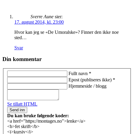
Sverre Aune
sier:
17. august 2014, kl. 23:00
Hvor kan jeg se «De Umoralske»? Finner den ikke noe
sted…
Svar
Din kommentar
Fullt navn
*
Epost
(publiseres ikke)
*
Hjemmeside / blogg
Se tillatt HTML
Du kan bruke følgende koder:
<a href="https://montages.no">lenke</a>
<b>fet skrift</b>
<i>kursiv</i>