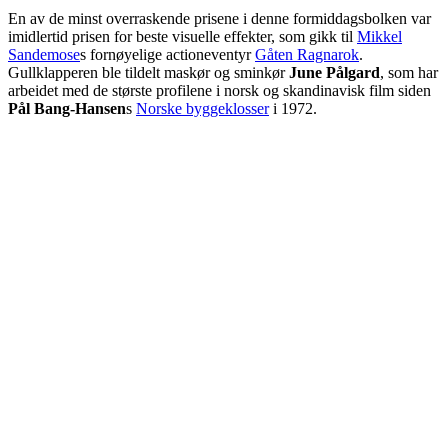
En av de minst overraskende prisene i denne formiddagsbolken var
imidlertid prisen for beste visuelle effekter, som gikk til
Mikkel
Sandemose
s fornøyelige actioneventyr
Gåten Ragnarok
.
Gullklapperen ble tildelt maskør og sminkør
June Pålgard
, som har
arbeidet med de største profilene i norsk og skandinavisk film siden
Pål Bang-Hansen
s
Norske byggeklosser
i 1972.