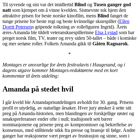
Til syvende og sist var det imidlertid
Blind
og
Tusen ganger god
natt
som kjempet om å vinne kvelden. Sistnevnte tok hjem den
attraktive prisen for beste norske kinofilm, mens
Blind
fanget de
tunge prisene for beste regi og beste kvinnelige skuespiller (
Ellen
Dorrit Petersen
s gripende tolkning av rollefiguren Ingrid). Årets
æres-Amanda ble tildelt veteranskuespillerinne
Elsa Lystad
som har
preget norsk film, TV, teater og revy siden 50-tallet – både i komiske
og mer seriøse roller. Folkets Amanda gikk til
Gåten Ragnarok
.
*
Montages er ansvarlige for årets festivalavis i Haugesund, og i
dagens utgave kommer Montages-redaktørene med en kort
kommentar til årets utdeling:
Amanda på stedet hvil
I går kveld ble Amandaprisutdelingen avholdt for 30. gang. Prisens
profil er utydelig, av naturlige årsaker. Hver jury ønsker å sette sitt
preg på Amanda-historien, men blandingen av forskjellige røster og
smakspreferanser ender ofte i null; tradisjonelt sett bærer
nominasjonene og prisene preg av kompromisser og bekreftelse av
konsensus, med stilltiende nikk fra presse og bransje til følge. Andre
ganger har reaksjonene vært preget av frustrasjon og sinne, som i