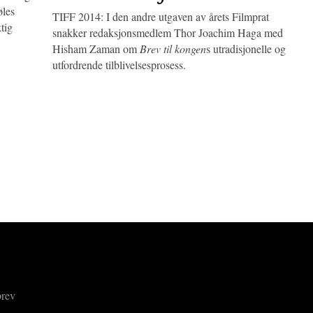
øles
TIFF 2014: I den andre utgaven av årets Filmprat
ktig
snakker redaksjonsmedlem Thor Joachim Haga med
Hisham Zaman om
Brev til kongen
s utradisjonelle og
utfordrende tilblivelsesprosess.
brev