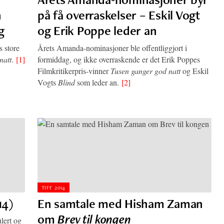
n
på få overraskelser – Eskil Vogt
ng
og Erik Poppe leder an
s store
Årets Amanda-nominasjoner ble offentliggjort i
natt
.
[1]
formiddag, og ikke overraskende er det Erik Poppes
Filmkritikerpris-vinner
Tusen ganger god natt
og Eskil
Vogts
Blind
som leder an.
[2]
TIFF 2014
14)
En samtale med Hisham Zaman
om
Brev til kongen
ulert og