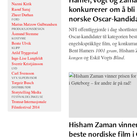
Nazmi Kirik
konkurrerer om å bli 
Raouf Saraj
Zheer Durhan
norske Oscar-kandid
FOTO
Marius Matzow Gulbrandsen
NFI offentliggjorde i dag shortliste
PRODUKSJONSDESIGN
Åsmund Stemme
Oscar-kandidater til kategorien best
KOSTYME
engelskspråklige film, og konkurra
Bente Ulvik
KLIPP
Bent Hamers
1001 gram
, Hisham
Arild Tryggestad
kongen
og Eskil Vogts
Blind
.
Inge-Lise Langfeldt
Sverrir Kristjánsson
LYD
Carl Svensson
VFX SUPERVISOR
Torgeir Busch
DISTRIBUTØR
Storytelling Media
FESTIVALDELTAKELSE
Tromsø Internasjonale
Filmfestival 2014
Hisham Zaman vinner
beste nordiske film i