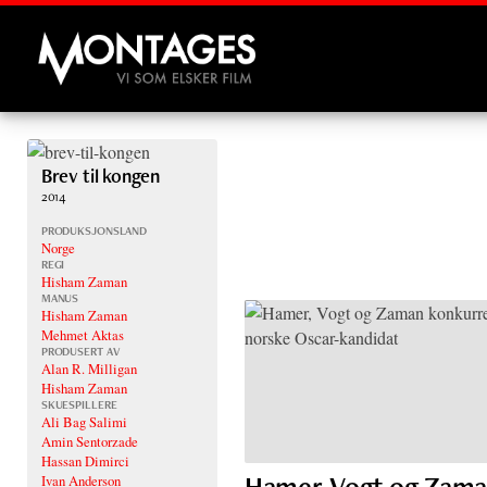
Montages
Brev til kongen
2014
PRODUKSJONSLAND
Norge
REGI
Hisham Zaman
MANUS
Hisham Zaman
Mehmet Aktas
PRODUSERT AV
Alan R. Milligan
Hisham Zaman
SKUESPILLERE
Ali Bag Salimi
Amin Sentorzade
Hassan Dimirci
Hamer, Vogt og Zam
Ivan Anderson