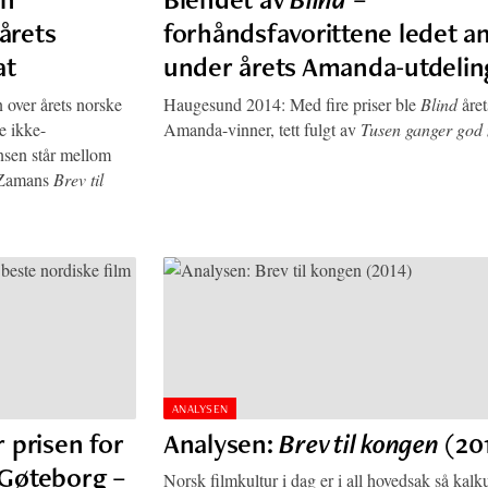
årets
forhåndsfavorittene ledet a
at
under årets Amanda-utdeli
n over årets norske
Haugesund 2014: Med fire priser ble
Blind
året
e ikke-
Amanda-vinner, tett fulgt av
Tusen ganger god 
nsen står mellom
 Zamans
Brev til
ANALYSEN
 prisen for
Analysen:
Brev til kongen
(20
 Gøteborg –
Norsk filmkultur i dag er i all hovedsak så kalk