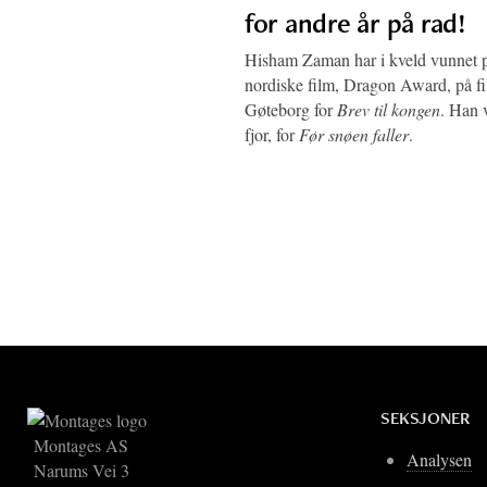
for andre år på rad!
Hisham Zaman har i kveld vunnet pr
nordiske film, Dragon Award, på fil
Gøteborg for
Brev til kongen
. Han 
fjor, for
Før snøen faller
.
SEKSJONER
Montages AS
Analysen
Narums Vei 3