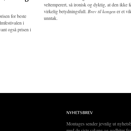
veltemperert, så ironisk og dyktig, at den ikke f
virkelig betydningsfull.
Brev til kongen
er et vi
isen for beste
unntak.
mfestivalen i
vant også prisen i
NYHETSBREV
Montages sender jevnlig ut nyhets
med de siste sakene og godbiter fra