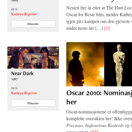
Nesten fire år etter at The Hurt Lo
REGI
Oscar for Beste film, melder Kath
Kathryn Bigelow
igjen på i kampen om den gjeveste 
Filmside
under neste års […]
[1]
Near Dark
1987
REGI
Oscar 2010: Nominas
Kathryn Bigelow
her
Filmside
Oscar-nominasjonene er offentliggjo
komplette oversikten her! Ikke ove
Precious
,
Inglourious Basterds
og
representert.
[17]