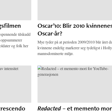
gsfilmen
Oscar’10: Blir 2010 kvinnene
Oscar-år?
g spennende tilskudd
om oppsummerer
Mye tyder på at perioden 2009/2010 blir året d
oldater og folk her
kvinnene endelig markerer seg tydeligst i Hol
mannsdominerte miljø.
crescendo
Redacted
– et memento mori