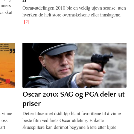
inners
Oscar-utdelingen 2010 ble en veldig ujevn seanse, uten
va skal
hverken de helt store overraskelsene eller innslagene.
[2]
w
Oscar 2010: SAG og PGA deler ut
priser
å vinne
Det er tilnærmet dødt løp blant favorittene til å vinne
n oss
beste film ved årets Oscar-utdeling. Enkelte
art
skuespillere kan derimot begynne å lete etter kjole.