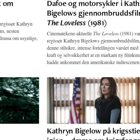
k om
Dafoe og motorsykler i Kat
Bigelows gjennombruddsfi
The Loveless
(1981)
 regissør Kathryn
ns, nesten
Cinematekene-aktuelle
The Loveless
(1981) va
t drama om usynlige,
regissør Kathryn Bigelows gjennombruddsfilm
denne stilsikre, intense fortellingen varslet med 
kraft og selvsikkerhet at en markant ny filmkun
hadde ankommet den amerikanske indiescenen
Kathryn Bigelow på krigssti