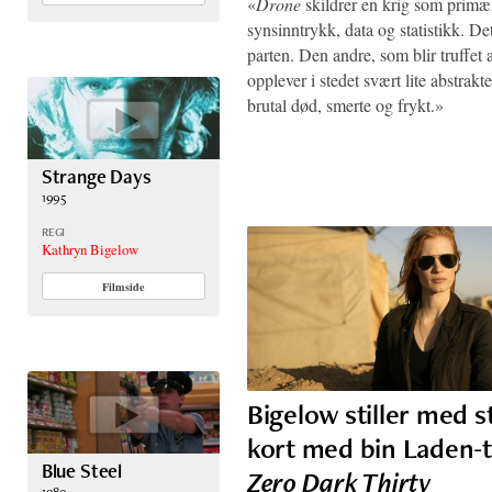
«
Drone
skildrer en krig som primæ
synsinntrykk, data og statistikk. Det
parten. Den andre, som blir truffet
opplever i stedet svært lite abstrakt
brutal død, smerte og frykt.»
Strange Days
1995
REGI
Kathryn Bigelow
Filmside
Bigelow stiller med s
kort med bin Laden-t
Blue Steel
Zero Dark Thirty
1989