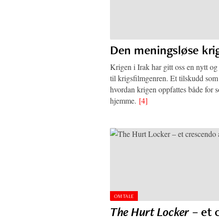
Den meningsløse kri
Krigen i Irak har gitt oss en nytt o
til krigsfilmgenren. Et tilskudd s
hvordan krigen oppfattes både for s
hjemme.
[4]
OMTALE
The Hurt Locker
– et 