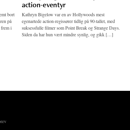
action-eventyr
jemt bort
Kathryn Bigelow var en av Hollywoods mest
eren på
egenartede action-regissører tidlig på 90-tallet, med
 frem i
suksessfulle filmer som Point Break og Strange Days.
Siden da har hun vært mindre synlig, og gikk […]
brev