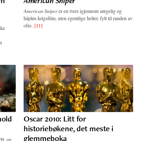
en
American Sniper
American Sniper
er en tvers igjennom sørgelig og
håpløs krigsfilm, uten egentlige helter, fylt til randen av
ofre.
[11]
ske
e
n
nold
Oscar 2010: Litt for
historiebøkene, det meste i
glemmeboka
09, og