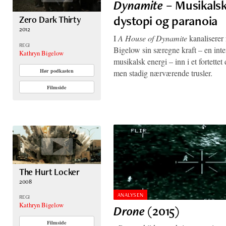
Dynamite
– Musikals
dystopi og paranoia
Zero Dark Thirty
2012
I
A House of Dynamite
kanaliserer
REGI
Bigelow sin særegne kraft – en inte
Kathryn Bigelow
musikalsk energi – inn i et fortette
Hør podkasten
men stadig nærværende trusler.
Filmside
The Hurt Locker
2008
ANALYSEN
REGI
Kathryn Bigelow
Drone
(2015)
Filmside