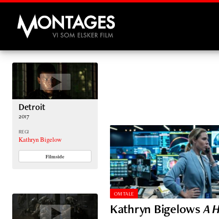
Montages
Detroit
2017
REGI
Kathryn Bigelow
Filmside
OMTALE
Kathryn Bigelows
A H