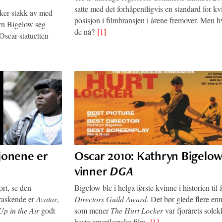
satte med det forhåpentligvis en standard for kv
cker stakk av med
posisjon i filmbransjen i årene fremover. Men h
ryn Bigelow seg
de nå?
[1]
Oscar-statuetten
jonene er
Oscar 2010: Kathryn Bigelo
vinner
DGA
rt, se den
Bigelow ble i helga første kvinne i historien til 
rraskende er
Avatar
,
Directors Guild Award
. Det bør glede flere en
Up in the Air
godt
som mener
The Hurt Locker
var fjorårets solekl
beste amerikanske film.
[1]