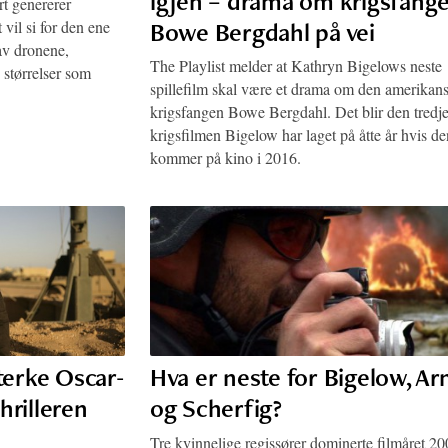
igjen – drama om krigsfang
rt genererer
Bowe Bergdahl på vei
 vil si for den ene
 av dronene,
The Playlist melder at Kathryn Bigelows neste
e størrelser som
spillefilm skal være et drama om den amerikan
krigsfangen Bowe Bergdahl. Det blir den tredj
krigsfilmen Bigelow har laget på åtte år hvis de
kommer på kino i 2016.
terke Oscar-
Hva er neste for Bigelow, Ar
hrilleren
og Scherfig?
Tre kvinnelige regissører dominerte filmåret 20