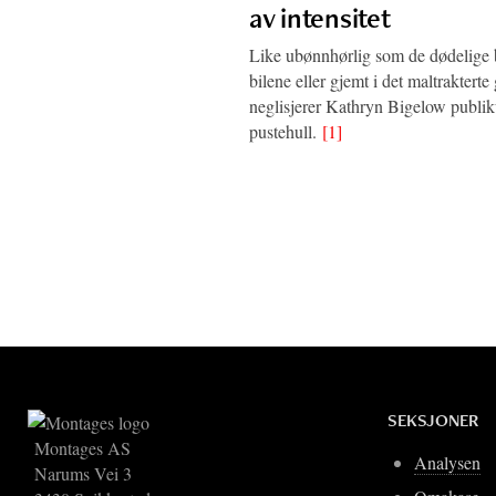
av intensitet
Like ubønnhørlig som de dødelige 
bilene eller gjemt i det maltrakterte 
neglisjerer Kathryn Bigelow publik
pustehull.
[1]
SEKSJONER
Montages AS
Analysen
Narums Vei 3