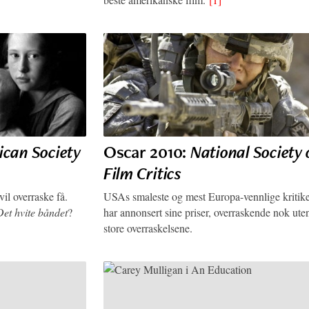
can Society
Oscar 2010:
National Society 
Film Critics
l overraske få.
USAs smaleste og mest Europa-vennlige kritik
Det hvite båndet
?
har annonsert sine priser, overraskende nok uten
store overraskelsene.