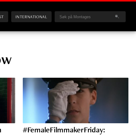
ST
INTERNATIONAL
ow
m
#FemaleFilmmakerFriday: