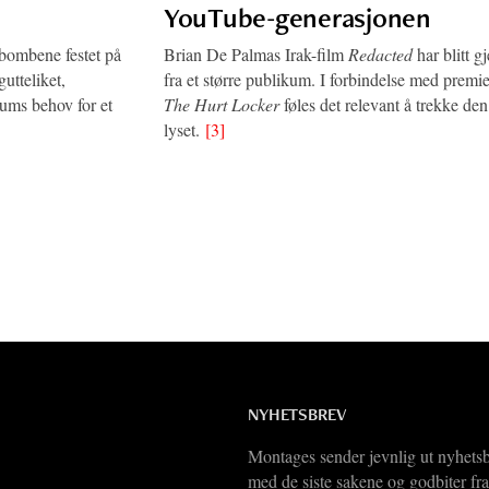
YouTube-generasjonen
bombene festet på
Brian De Palmas Irak-film
Redacted
har blitt g
gutteliket,
fra et større publikum. I forbindelse med premi
ums behov for et
The Hurt Locker
føles det relevant å trekke den
lyset.
[3]
NYHETSBREV
Montages sender jevnlig ut nyhets
med de siste sakene og godbiter fra