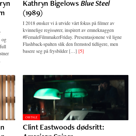
hryn
Kathryn Bigelows
Blue Steel
lm
(1989)
I 2018 ønsker vi å utvide vårt fokus på filmer av
kvinnelige regissører, inspirert av emneknaggen
r
#FemaleFilmmakerFriday. Presentasjonene vil ligne
, og
Flashback-spalten slik den fremstod tidligere, men
full
basere seg på frysbilder […]
[5]
stner
.
OMTALE
en
Clint Eastwoods dødsritt: