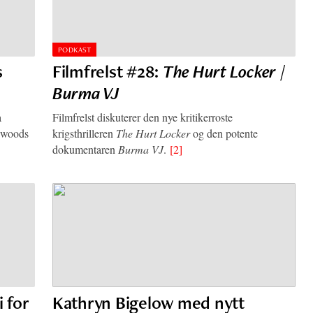
PODKAST
s
Filmfrelst #28:
The Hurt Locker
/
Burma VJ
a
Filmfrelst diskuterer den nye kritikerroste
lywoods
krigsthrilleren
The Hurt Locker
og den potente
dokumentaren
Burma VJ
.
[2]
 for
Kathryn Bigelow med nytt