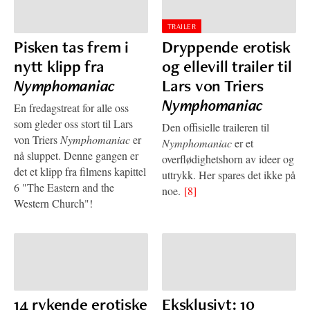
TRAILER
Pisken tas frem i
Dryppende erotisk
nytt klipp fra
og ellevill trailer til
Nymphomaniac
Lars von Triers
Nymphomaniac
En fredagstreat for alle oss
som gleder oss stort til Lars
Den offisielle traileren til
von Triers
Nymphomaniac
er
Nymphomaniac
er et
nå sluppet. Denne gangen er
overflødighetshorn av ideer og
det et klipp fra filmens kapittel
uttrykk. Her spares det ikke på
6 "The Eastern and the
noe.
[8]
Western Church"!
14 rykende erotiske
Eksklusivt: 10