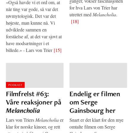
ganger, vokser fascinasjonen
«Også havde vi et ord om, at
for hva Lars von Trier har
når ting var gode, så var det
utrettet med
Melancholia
.
røvmytologisk. Det var det
[18]
højeste, man kunne nå. Vi
udviklede sammen en
forståelse af, at det var sjovt at
have modsætninger i et
billede.» - Lars von Trier
[15]
PODKAST
Filmfrelst #63:
Endelig er filmen
Våre reaksjoner på
om Serge
Melancholia
Gainsbourg her
Lars von Triers
Melancholia
er
Snart er det klart for den mye
klar for norske kinoer, og rett
omtalte filmen om Serge