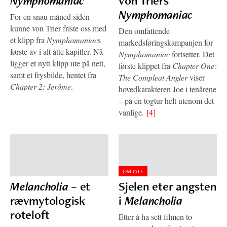
Nymphomaniac
von Triers
Nymphomaniac
For en snau måned siden
kunne von Trier friste oss med
Den omfattende
et klipp fra
Nymphomaniac
s
markedsføringskampanjen for
første av i alt åtte kapitler. Nå
Nymphomaniac
fortsetter. Det
ligger et nytt klipp ute på nett,
første klippet fra
Chapter One:
samt et frysbilde, hentet fra
The Compleat Angler
viser
Chapter 2: Jerôme
.
hovedkarakteren Joe i tenårene
– på en togtur helt utenom det
vanlige.
[4]
OMTALE
Melancholia
– et
Sjelen eter angsten
rævmytologisk
i
Melancholia
roteloft
Etter å ha sett filmen to