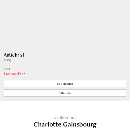
Antichrist
2009
REGI
Lars von Trier
Les omtalen
Filmside
artikler om
Charlotte Gainsbourg