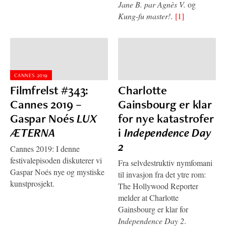
Jane B. par Agnès V.
og
Kung-fu master!
.
[1]
CANNES 2019
Filmfrelst #343:
Charlotte
Cannes 2019 –
Gainsbourg er klar
Gaspar Noés
LUX
for nye katastrofer
ÆTERNA
i
Independence Day
2
Cannes 2019: I denne
festivalepisoden diskuterer vi
Fra selvdestruktiv nymfomani
Gaspar Noés nye og mystiske
til invasjon fra det ytre rom:
kunstprosjekt.
The Hollywood Reporter
melder at Charlotte
Gainsbourg er klar for
Independence Day 2
.