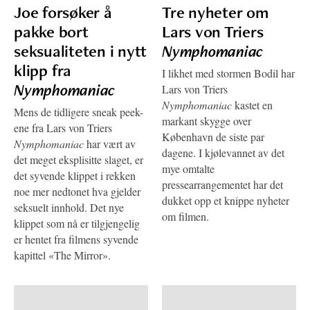
Joe forsøker å
Tre nyheter om
pakke bort
Lars von Triers
seksualiteten i nytt
Nymphomaniac
klipp fra
I likhet med stormen Bodil har
Nymphomaniac
Lars von Triers
Nymphomaniac
kastet en
Mens de tidligere sneak peek-
markant skygge over
ene fra Lars von Triers
København de siste par
Nymphomaniac
har vært av
dagene. I kjølevannet av det
det meget eksplisitte slaget, er
mye omtalte
det syvende klippet i rekken
pressearrangementet har det
noe mer nedtonet hva gjelder
dukket opp et knippe nyheter
seksuelt innhold. Det nye
om filmen.
klippet som nå er tilgjengelig
er hentet fra filmens syvende
kapittel «The Mirror».