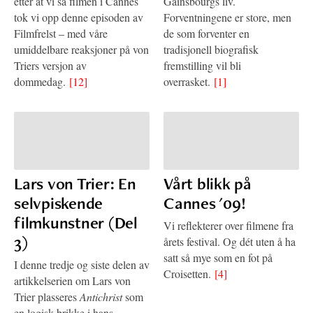
etter at vi så filmen i Cannes
Gainsbourgs liv.
tok vi opp denne episoden av
Forventningene er store, men
Filmfrelst – med våre
de som forventer en
umiddelbare reaksjoner på von
tradisjonell biografisk
Triers versjon av
fremstilling vil bli
dommedag.
[12]
overrasket.
[1]
Lars von Trier: En
Vårt blikk på
selvpiskende
Cannes '09!
filmkunstner (Del
Vi reflekterer over filmene fra
3)
årets festival. Og dét uten å ha
satt så mye som en fot på
I denne tredje og siste delen av
Croisetten.
[4]
artikkelserien om Lars von
Trier plasseres
Antichrist
som
en logisk brikke i hans