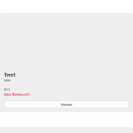
Treet
2010
REGI
Julie Bertuccelli
Filmside