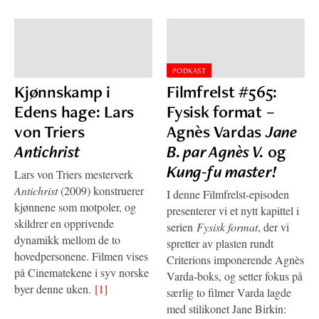
PODKAST
Kjønnskamp i
Filmfrelst #565:
Edens hage: Lars
Fysisk format –
von Triers
Agnès Vardas
Jane
Antichrist
B. par Agnès V.
og
Kung-fu master!
Lars von Triers mesterverk
Antichrist
(2009) konstruerer
I denne Filmfrelst-episoden
kjønnene som motpoler, og
presenterer vi et nytt kapittel i
skildrer en opprivende
serien
Fysisk format
, der vi
dynamikk mellom de to
spretter av plasten rundt
hovedpersonene. Filmen vises
Criterions imponerende Agnès
på Cinematekene i syv norske
Varda-boks, og setter fokus på
byer denne uken.
[1]
særlig to filmer Varda lagde
med stilikonet Jane Birkin: