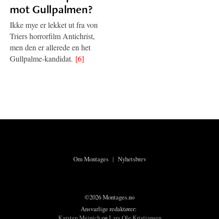
mot Gullpalmen?
Ikke mye er lekket ut fra von
Triers horrorfilm Antichrist,
men den er allerede en het
Gullpalme-kandidat.
[6]
Om Montages
|
Nyhetsbrev
©2026 Montages.no
Ansvarlige redaktører:
Karsten Meinich
og
Lars Ole Kristiansen