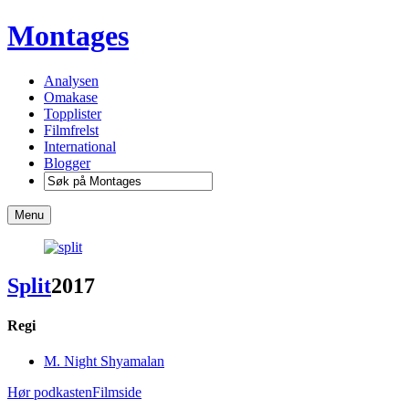
Montages
Analysen
Omakase
Topplister
Filmfrelst
International
Blogger
Menu
Split
2017
Regi
M. Night Shyamalan
Hør podkasten
Filmside