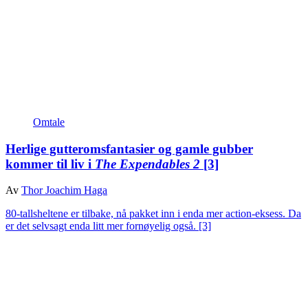
Omtale
Herlige gutteromsfantasier og gamle gubber
kommer til liv i
The Expendables 2
[3]
Av
Thor Joachim Haga
80-tallsheltene er tilbake, nå pakket inn i enda mer action-eksess. Da
er det selvsagt enda litt mer fornøyelig også.
[3]