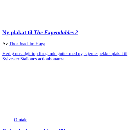
Ny plakat til
The Expendables 2
Av
Thor Joachim Haga
Herlig nostalgitripp for gamle gutter med ny, stjernespekket plakat til
Sylvester Stallones actionbonanza.
Omtale