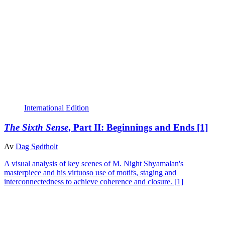
International Edition
The Sixth Sense
, Part II: Beginnings and Ends
[1]
Av
Dag Sødtholt
A visual analysis of key scenes of M. Night Shyamalan's
masterpiece and his virtuoso use of motifs, staging and
interconnectedness to achieve coherence and closure.
[1]