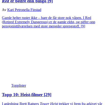
Red
er bedre enn bingo
[9]
Av
Kari Petronella Finstad
Gamle helter ruster ikke – bare de får store nok våpen. I Red
(Retired Extremely Dangerous) er de gamle eldst, og piffer opp
pensjonisttilværelsen med store mengder sprengstoff.
[9]
Topplister
Topp 10: Heist-filmer
[29]
I anledning Brett Ratners
Tower Heist
trekker vi frem fra arkivet vår