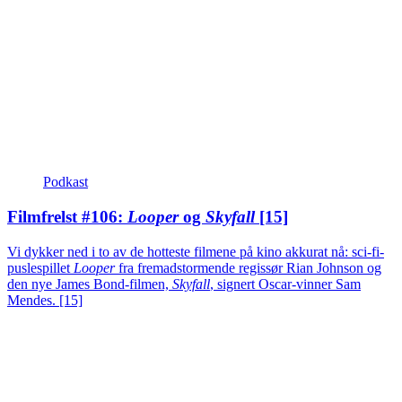
Podkast
Filmfrelst #106:
Looper
og
Skyfall
[15]
Vi dykker ned i to av de hotteste filmene på kino akkurat nå: sci-fi-
puslespillet
Looper
fra fremadstormende regissør Rian Johnson og
den nye James Bond-filmen,
Skyfall
, signert Oscar-vinner Sam
Mendes.
[15]