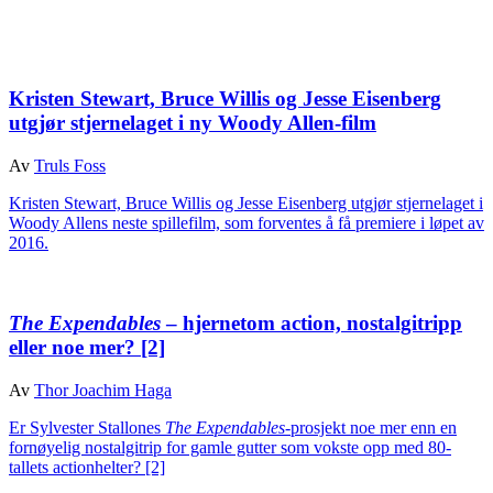
Kristen Stewart, Bruce Willis og Jesse Eisenberg
utgjør stjernelaget i ny Woody Allen-film
Av
Truls Foss
Kristen Stewart, Bruce Willis og Jesse Eisenberg utgjør stjernelaget i
Woody Allens neste spillefilm, som forventes å få premiere i løpet av
2016.
The Expendables
– hjernetom action, nostalgitripp
eller noe mer?
[2]
Av
Thor Joachim Haga
Er Sylvester Stallones
The Expendables
-prosjekt noe mer enn en
fornøyelig nostalgitrip for gamle gutter som vokste opp med 80-
tallets actionhelter?
[2]