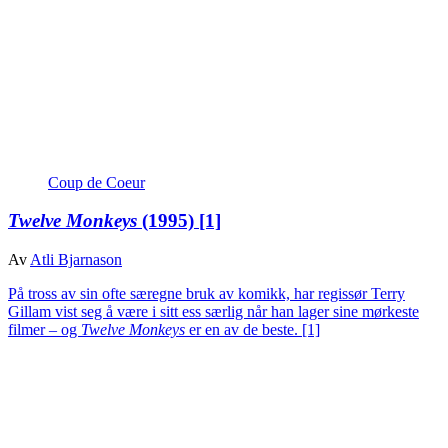
Coup de Coeur
Twelve Monkeys
(1995)
[1]
Av
Atli Bjarnason
På tross av sin ofte særegne bruk av komikk, har regissør Terry
Gillam vist seg å være i sitt ess særlig når han lager sine mørkeste
filmer – og
Twelve Monkeys
er en av de beste.
[1]