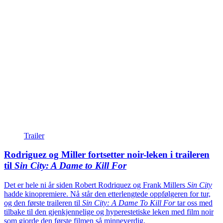
Trailer
Rodriguez og Miller fortsetter noir-leken i traileren
til
Sin City: A Dame to Kill For
Det er hele ni år siden Robert Rodriquez og Frank Millers
Sin City
hadde kinopremiere. Nå står den etterlengtede oppfølgeren for tur,
og den første traileren til
Sin City: A Dame To Kill For
tar oss med
tilbake til den gjenkjennelige og hyperestetiske leken med film noir
som gjorde den første filmen så minneverdig.