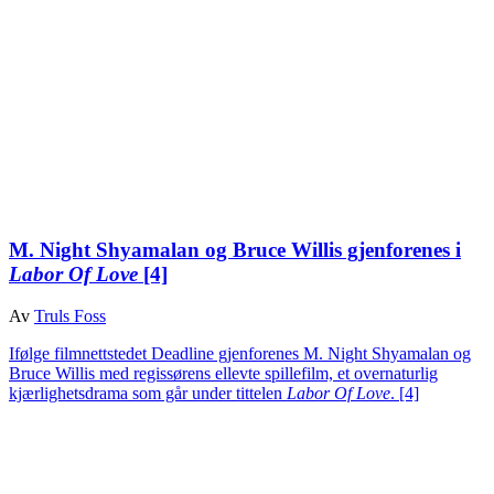
M. Night Shyamalan og Bruce Willis gjenforenes i
Labor Of Love
[4]
Av
Truls Foss
Ifølge filmnettstedet Deadline gjenforenes M. Night Shyamalan og
Bruce Willis med regissørens ellevte spillefilm, et overnaturlig
kjærlighetsdrama som går under tittelen
Labor Of Love
.
[4]