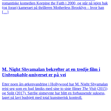
romantiske komedien Keeping the Faith i 2000, og står nå igjen bak
(og foran) kameraet på thrilleren Motherless Brooklyn – hvor han
[…]
M. Night Shyamalan bekrefter at en tredje film i
Unbreakable
-universet er på vei
Etter noen års ørkenvandring i Hollywood har M. Night Shyamalan
reist seg som en fugl føniks med sine to siste filmer
The Visit
(2015)
og Split (2017). Særlig sistnevnte har blitt en forbausende suksess,
laget på lavt budsjett med total kunstnerisk kontroll.