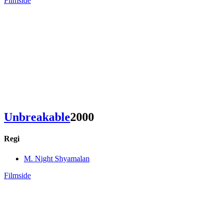
Filmside
Unbreakable
2000
Regi
M. Night Shyamalan
Filmside