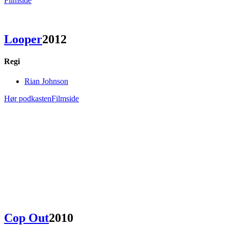
Filmside
Looper
2012
Regi
Rian Johnson
Hør podkasten
Filmside
Cop Out
2010