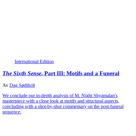
International Edition
The Sixth Sense
, Part III: Motifs and a Funeral
Av
Dag Sødtholt
We conclude our in-depth analysis of M. Night Shyamalan's
masterpiece with a close look at motifs and structural aspects,
concluding with a shot-by-shot commentary on the post-funeral
sequence.