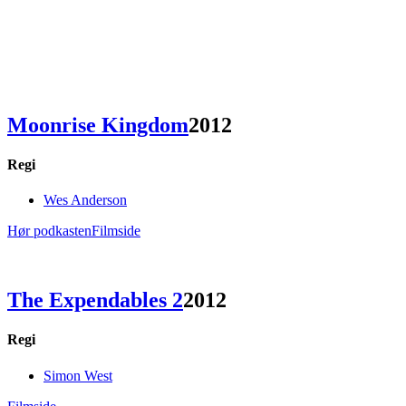
Moonrise Kingdom
2012
Regi
Wes Anderson
Hør podkasten
Filmside
The Expendables 2
2012
Regi
Simon West