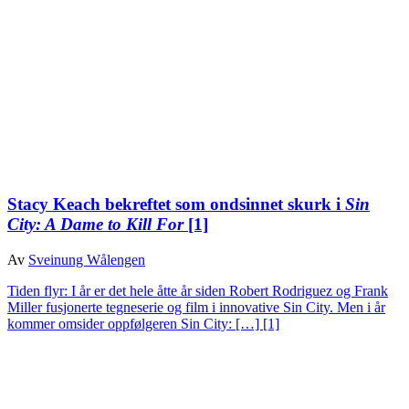
Stacy Keach bekreftet som ondsinnet skurk i
Sin
City: A Dame to Kill For
[1]
Av
Sveinung Wålengen
Tiden flyr: I år er det hele åtte år siden Robert Rodriguez og Frank
Miller fusjonerte tegneserie og film i innovative Sin City. Men i år
kommer omsider oppfølgeren Sin City: […]
[1]