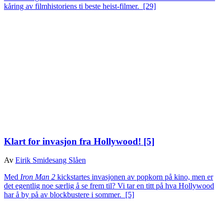
kåring av filmhistoriens ti beste heist-filmer.
[29]
Klart for invasjon fra Hollywood!
[5]
Av
Eirik Smidesang Slåen
Med
Iron Man 2
kickstartes invasjonen av popkorn på kino, men er
det egentlig noe særlig å se frem til? Vi tar en titt på hva Hollywood
har å by på av blockbustere i sommer.
[5]