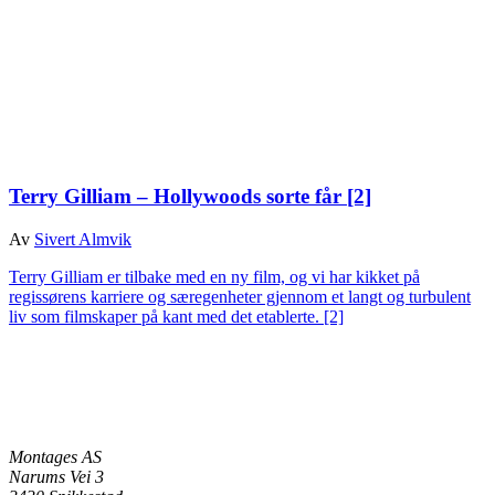
Terry Gilliam – Hollywoods sorte får
[2]
Av
Sivert Almvik
Terry Gilliam er tilbake med en ny film, og vi har kikket på
regissørens karriere og særegenheter gjennom et langt og turbulent
liv som filmskaper på kant med det etablerte.
[2]
Montages AS
Narums Vei 3