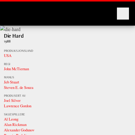
Montages
Die Hard
1988
PRODUKSJONSLAND
USA
REGI
John McTiernan
MANUS
Jeb Stuart
Steven E. de Souza
PRODUSERT AV
Joel Silver
Lawrence Gordon
SKUESPILLERE
Al Leong
Alan Rickman
Alexander Godunov