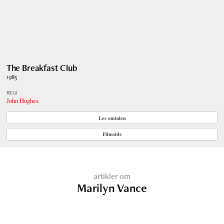
The Breakfast Club
1985
REGI
John Hughes
Les omtalen
Filmside
artikler om
Marilyn Vance