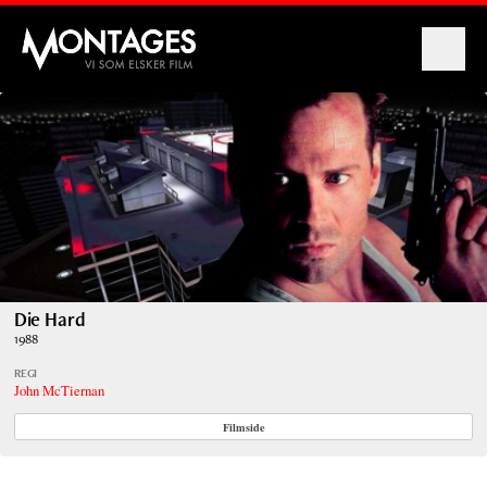
Montages
Die Hard
1988
REGI
John McTiernan
Filmside