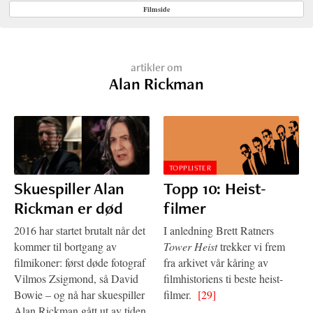
Filmside
artikler om
Alan Rickman
TOPPLISTER
Skuespiller Alan
Topp 10: Heist-
Rickman er død
filmer
2016 har startet brutalt når det
I anledning Brett Ratners
kommer til bortgang av
Tower Heist
trekker vi frem
filmikoner: først døde fotograf
fra arkivet vår kåring av
Vilmos Zsigmond, så David
filmhistoriens ti beste heist-
Bowie – og nå har skuespiller
filmer.
[29]
Alan Rickman gått ut av tiden,