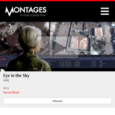
Montages
Eye in the Sky
2015
REGI
Gavin Hood
Filmside