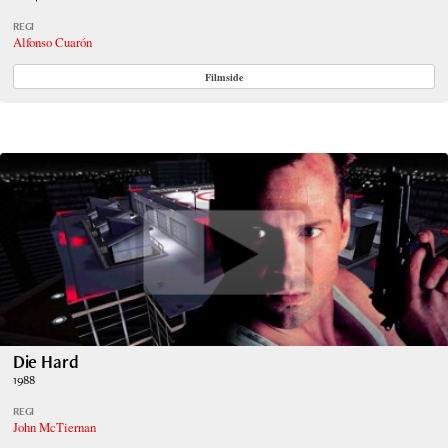
REGI
Alfonso Cuarón
Filmside
Die Hard
1988
REGI
John McTiernan