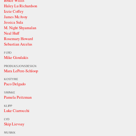
Bruce Willis
Haley Lu Richardson
Izzie Coffey
James McAvoy
Jessica Sula
M. Night Shyamalan
Neal Huff
Rosemary Howard
Sebastian Arcelus
FOTO
Mike Gioulakis
PRODUKSJONSDESIGN
Mara LePere-Schloop
KOSTYME
Paco Delgado
SMINKE
Pamela Peitzman
KLIPP
Luke Ciarrocchi
LYD
Skip Lievsay
MUSIKK