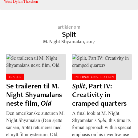
West Dylan Thordson
artikler om
Split
M. Night Shyamalan
, 2017
TRAILER
INTERNATIONAL EDITION
Se traileren til M.
Split
, Part IV:
Night Shyamalans
Creativity in
neste film,
Old
cramped quarters
Den amerikanske auteuren M.
A final look at M. Night
Night Shyamalan (Den sjette
Shyamalan's
Split
, this time its
sansen, Split) returnerer med
formal approach with a special
et nytt filmmysterium, Old,
emphasis on his inventive use