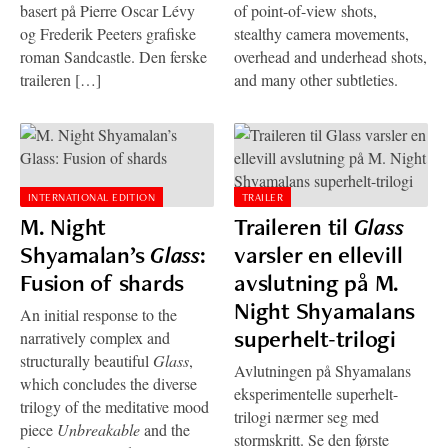
basert på Pierre Oscar Lévy
of point-of-view shots,
og Frederik Peeters grafiske
stealthy camera movements,
roman Sandcastle. Den ferske
overhead and underhead shots,
traileren […]
and many other subtleties.
INTERNATIONAL EDITION
TRAILER
M. Night
Traileren til
Glass
Shyamalan’s
Glass
:
varsler en ellevill
Fusion of shards
avslutning på M.
Night Shyamalans
An initial response to the
superhelt-trilogi
narratively complex and
structurally beautiful
Glass
,
Avlutningen på Shyamalans
which concludes the diverse
eksperimentelle superhelt-
trilogy of the meditative mood
trilogi nærmer seg med
piece
Unbreakable
and the
stormskritt. Se den første