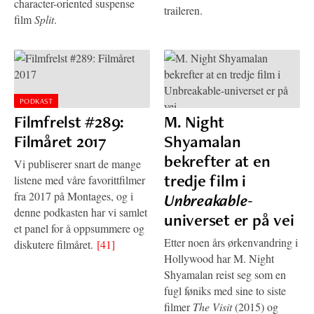
character-oriented suspense
traileren.
film
Split
.
PODKAST
Filmfrelst #289:
M. Night
Filmåret 2017
Shyamalan
bekrefter at en
Vi publiserer snart de mange
tredje film i
listene med våre favorittfilmer
fra 2017 på Montages, og i
Unbreakable
-
denne podkasten har vi samlet
universet er på vei
et panel for å oppsummere og
Etter noen års ørkenvandring i
diskutere filmåret.
[41]
Hollywood har M. Night
Shyamalan reist seg som en
fugl føniks med sine to siste
filmer
The Visit
(2015) og