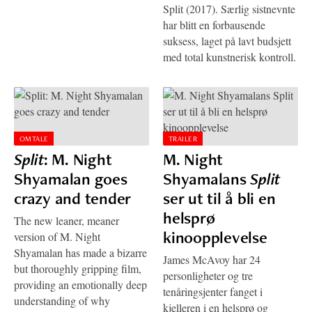
Split (2017). Særlig sistnevnte
har blitt en forbausende
suksess, laget på lavt budsjett
med total kunstnerisk kontroll.
OMTALE
TRAILER
Split
: M. Night
M. Night
Shyamalan goes
Shyamalans
Split
crazy and tender
ser ut til å bli en
helsprø
The new leaner, meaner
kinoopplevelse
version of M. Night
Shyamalan has made a bizarre
James McAvoy har 24
but thoroughly gripping film,
personligheter og tre
providing an emotionally deep
tenåringsjenter fanget i
understanding of why
kjelleren i en helsprø og