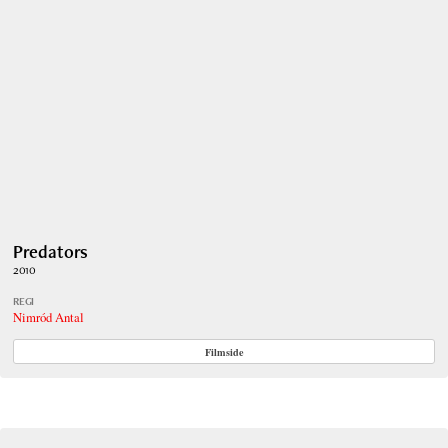
Predators
2010
REGI
Nimród Antal
Filmside