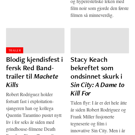
og hyperestetiske leken med
film noir som gjorde den første
filmen så minneverdig.
TRAILER
Blodig kjendisfest i
Stacy Keach
fersk Red Band-
bekreftet som
trailer til
Machete
ondsinnet skurk i
Kills
Sin City: A Dame to
Kill For
Robert Rodriguez holder
fortsatt fast i exploitation-
Tiden flyr: I år er det hele åtte
sjangeren han og kollega
år siden Robert Rodriguez og
Quentin Tarantino pustet nytt
Frank Miller fusjonerte
liv i for seks år siden med
tegneserie og film i
grindhouse-filmene Death
innovative Sin City. Men i år