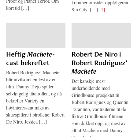
Proof og Planet Terror. Om
kommer omsider oppfølgeren
kort tid […]
Sin City: […]
[1]
Heftig
Machete
-
Robert De Niro i
cast bekreftet
Robert Rodriguez’
Machete
Robert Rodriguez‘ Machete
blir utvilsomt en fest av en
Det kanskje mest
film. Danny Trejo spiller
underholdende med
selvfølgelig tittelrollen, og nå
Grindhouse-prosjektet til
bekrefter Variety en
Robert Rodriguez og Quentin
høyinteressant miks av
Tarantino, var trailerne til de
skuespillere i birollene: Robert
fiktive Grindhouse-filmene
De Niro, Jessica […]
som dukket opp, og mest av
alt til Machete med Danny