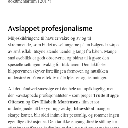
dokumentarfilm i 2017?
Avslappet profesjonalisme
Miljøskildringene til havs er vakre og av og til
skremmende, som bildet av selfangerne på en bølgende sørpe
av små isflak, tilsynelatende uendelig langt fra båten. Mange
små øyeblikk er godt observerte, og bidrar til å gjøre den
spesielle settingen livaktig for tilskueren. Den taktfaste
klipperytmen skyver fortellingen fremover, og musikken
understreker på en effektiv måte følelser og stemninger.
Alt det håndverksmessige er i det hele tatt upåklagelig, men
Trude Bugge
den «avslappede profesjonaliteten» som preger
Ottersen
Gry Eliabeth Mortensen
og
s film er for
Ishavsblod
undertegnede litt bekymringsverdig.
mangler
skarpe kanter, blir aldri intim eller personlig, og rommer ingen
egentlige diskusjoner. Den tar ikke engang direkte stilling for
eller imot selfangst. Indirekte er det liten tvil om at regissørene