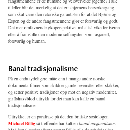
fangstmennene er de humane og veloverveide jegerne? I alle
tilfeller blir det merkelig at det er isbjørnens berserkergang
som skal være den retoriske garantisten for at det Bjørne og
Espen og de andre fangstmennene gjør er forsvarlig og godt.
Det mer omfavnende økoperspektivet må altså vike for iveren
etter å framstille den moderne selfangsten som rasjonell,
forsvarlig og human.
Banal tradisjonalisme
På en enda tydeligere måte enn i mange andre norske
dokumentarfilmer som skildrer gamle levemåter eller skikker,
og setter positive tradisjoner opp mot en negativ modernitet,
Ishavsblod
gir
uttrykk for det man kan kalle en banal
tradisjonalisme.
Uttrykket er en parafrase på det den britiske sosiologen
Michael Billig
så treffende har kalt en
banal nasjonalisme
.
Med banal nasjonalisme mener Billig alle de selvfølgelige