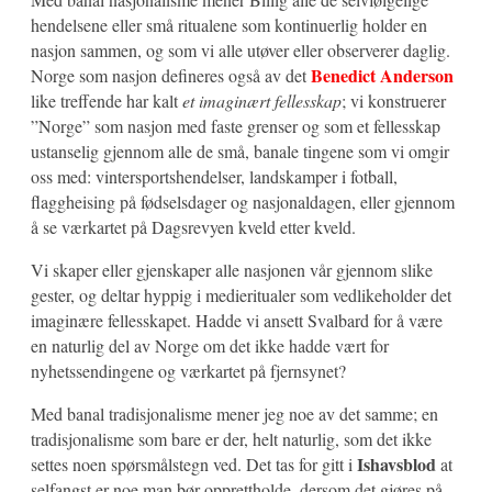
hendelsene eller små ritualene som kontinuerlig holder en
nasjon sammen, og som vi alle utøver eller observerer daglig.
Benedict Anderson
Norge som nasjon defineres også av det
like treffende har kalt
et imaginært fellesskap
; vi konstruerer
”Norge” som nasjon med faste grenser og som et fellesskap
ustanselig gjennom alle de små, banale tingene som vi omgir
oss med: vintersportshendelser, landskamper i fotball,
flaggheising på fødselsdager og nasjonaldagen, eller gjennom
å se værkartet på Dagsrevyen kveld etter kveld.
Vi skaper eller gjenskaper alle nasjonen vår gjennom slike
gester, og deltar hyppig i medieritualer som vedlikeholder det
imaginære fellesskapet. Hadde vi ansett Svalbard for å være
en naturlig del av Norge om det ikke hadde vært for
nyhetssendingene og værkartet på fjernsynet?
Med banal tradisjonalisme mener jeg noe av det samme; en
tradisjonalisme som bare er der, helt naturlig, som det ikke
Ishavsblod
settes noen spørsmålstegn ved. Det tas for gitt i
at
selfangst er noe man bør opprettholde, dersom det gjøres på