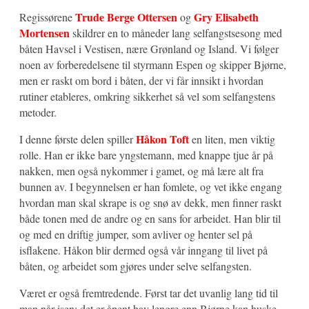
Trude Berge Ottersen
Gry Elisabeth
Regissørene
og
Mortensen
skildrer en to måneder lang selfangstsesong med
båten Havsel i Vestisen, nære Grønland og Island. Vi følger
noen av forberedelsene til styrmann Espen og skipper Bjørne,
men er raskt om bord i båten, der vi får innsikt i hvordan
rutiner etableres, omkring sikkerhet så vel som selfangstens
metoder.
Håkon Toft
I denne første delen spiller
en liten, men viktig
rolle. Han er ikke bare yngstemann, med knappe tjue år på
nakken, men også nykommer i gamet, og må lære alt fra
bunnen av. I begynnelsen er han fomlete, og vet ikke engang
hvordan man skal skrape is og snø av dekk, men finner raskt
både tonen med de andre og en sans for arbeidet. Han blir til
og med en driftig jumper, som avliver og henter sel på
isflakene. Håkon blir dermed også vår inngang til livet på
båten, og arbeidet som gjøres under selve selfangsten.
Været er også fremtredende. Først tar det uvanlig lang tid til
man når isen; det er åpent hav lengre enn Bjørne kan huske.