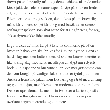
drevet på en forsvarlig måte, og dette etableres allerede under
første jakt, der selene mannskapet får øye på er av en fredet
art, og derfor ikke bør skytes. Nei, det er de tallrike brunselene
Bjørne er ute etter, og slakten, den utføres på en forsvarlig
måte, får vi høre; skipet får til og med besøk av en svensk
selfangstinspektør, som skal sørge for at alt går riktig for seg,
slik at dyrene ikke lider unødig.
Ergo brukes det mye tid på å lære nykommerne på båten
hvordan hakapiken skal brukes for å avlive dyrene. Først et
hardt slag med den butte enden, så skallen knuses, deretter et
like kraftig slag med selve metallspissen, dypt inn i dyrets
hode. Situasjonene vi blir vitne til er ikke mer grusomme enn
det som foregår på vanlige slakterier; det er tydelig at filmen
ønsker å fremstille jakten som forsvarlig og i tråd med en lang
og god tradisjon, men likevel i en moderne, kontrollert form.
Dette er uproblematisk, men i sin iver etter å kaste et positivt
lys over selfangstmennene, blir noen av fortellergrepene i
overkant argumenterende og klumpete.