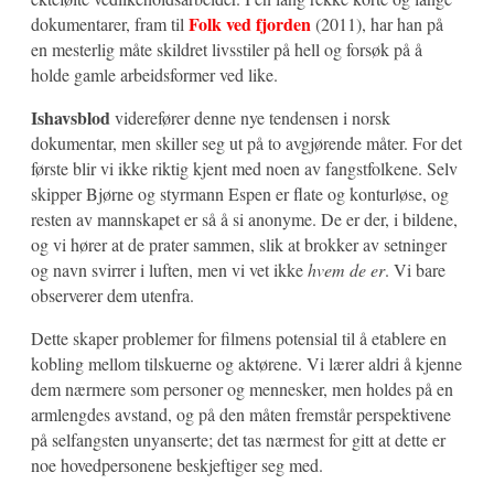
Folk ved fjorden
dokumentarer, fram til
(2011), har han på
en mesterlig måte skildret livsstiler på hell og forsøk på å
holde gamle arbeidsformer ved like.
Ishavsblod
viderefører denne nye tendensen i norsk
dokumentar, men skiller seg ut på to avgjørende måter. For det
første blir vi ikke riktig kjent med noen av fangstfolkene. Selv
skipper Bjørne og styrmann Espen er flate og konturløse, og
resten av mannskapet er så å si anonyme. De er der, i bildene,
og vi hører at de prater sammen, slik at brokker av setninger
og navn svirrer i luften, men vi vet ikke
hvem de er
. Vi bare
observerer dem utenfra.
Dette skaper problemer for filmens potensial til å etablere en
kobling mellom tilskuerne og aktørene. Vi lærer aldri å kjenne
dem nærmere som personer og mennesker, men holdes på en
armlengdes avstand, og på den måten fremstår perspektivene
på selfangsten unyanserte; det tas nærmest for gitt at dette er
noe hovedpersonene beskjeftiger seg med.