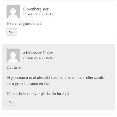
Clovenberg
sier:
27. mars 2012, kl. 14:43
Hva er et grinorama?
Svar
Aleksander H
sier:
27. mars 2012, kl. 16:28
Hei Erik.
Et grinorama er et abstrakt sted der alle vonde krefter samles
for å grine litt sammen i kor.
Håper dette var svar på det du lurte på.
Svar