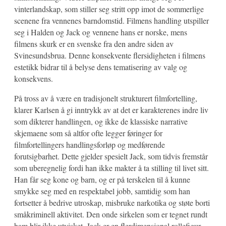
vinterlandskap, som stiller seg stritt opp imot de sommerlige
scenene fra vennenes barndomstid. Filmens handling utspiller
seg i Halden og Jack og vennene hans er norske, mens
filmens skurk er en svenske fra den andre siden av
Svinesundsbrua. Denne konsekvente flersidigheten i filmens
estetikk bidrar til å belyse dens tematisering av valg og
konsekvens.
På tross av å være en tradisjonelt strukturert filmfortelling,
klarer Karlsen å gi inntrykk av at det er karakterenes indre liv
som dikterer handlingen, og ikke de klassiske narrative
skjemaene som så altfor ofte legger føringer for
filmfortellingers handlingsforløp og medførende
forutsigbarhet. Dette gjelder spesielt Jack, som tidvis fremstår
som uberegnelig fordi han ikke makter å ta stilling til livet sitt.
Han får seg kone og barn, og er på terskelen til å kunne
smykke seg med en respektabel jobb, samtidig som han
fortsetter å bedrive utroskap, misbruke narkotika og støte borti
småkriminell aktivitet. Den onde sirkelen som er tegnet rundt
ham blir ikke utvisket. Jack er en flerdimensjonal rollefigur