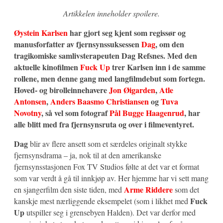
Artikkelen inneholder spoilere.
Øystein Karlsen
har gjort seg kjent som regissør og
manusforfatter av fjernsynssuksessen
Dag
, om den
tragikomiske samlivsterapeuten Dag Refsnes. Med den
aktuelle kinofilmen
Fuck Up
trer Karlsen inn i de samme
rollene, men denne gang med langfilmdebut som fortegn.
Hoved- og birolleinnehavere
Jon Øigarden
,
Atle
Antonsen
,
Anders Baasmo Christiansen
og
Tuva
Novotny
, så vel som fotograf
Pål Bugge Haagenrud
, har
alle blitt med fra fjernsynsruta og over i filmeventyret.
Dag
blir av flere ansett som et særdeles originalt stykke
fjernsynsdrama – ja, nok til at den amerikanske
fjernsynsstasjonen Fox TV Studios følte at det var et format
som var verdt å gå til innkjøp av. Her hjemme har vi sett mang
Arme Riddere
en sjangerfilm den siste tiden, med
som det
Fuck
kanskje mest nærliggende eksempelet (som i likhet med
Up
utspiller seg i grensebyen Halden). Det var derfor med