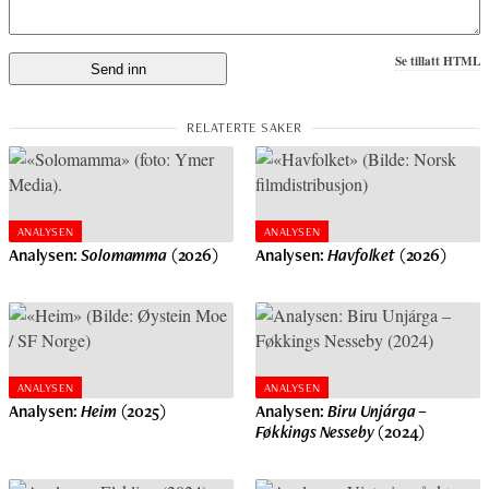
Se tillatt HTML
ANALYSEN
ANALYSEN
Analysen:
Solomamma
(2026)
Analysen:
Havfolket
(2026)
ANALYSEN
ANALYSEN
Analysen:
Heim
(2025)
Analysen:
Biru Unjárga –
Føkkings Nesseby
(2024)