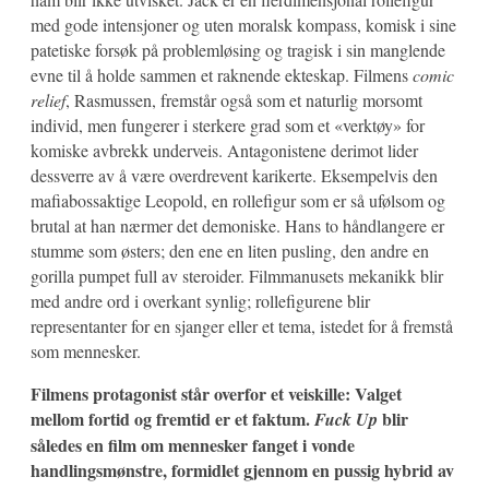
med gode intensjoner og uten moralsk kompass, komisk i sine
patetiske forsøk på problemløsing og tragisk i sin manglende
evne til å holde sammen et raknende ekteskap. Filmens
comic
relief
, Rasmussen, fremstår også som et naturlig morsomt
individ, men fungerer i sterkere grad som et «verktøy» for
komiske avbrekk underveis. Antagonistene derimot lider
dessverre av å være overdrevent karikerte. Eksempelvis den
mafiabossaktige Leopold, en rollefigur som er så ufølsom og
brutal at han nærmer det demoniske. Hans to håndlangere er
stumme som østers; den ene en liten pusling, den andre en
gorilla pumpet full av steroider. Filmmanusets mekanikk blir
med andre ord i overkant synlig; rollefigurene blir
representanter for en sjanger eller et tema, istedet for å fremstå
som mennesker.
Filmens protagonist står overfor et veiskille: Valget
mellom fortid og fremtid er et faktum.
blir
Fuck Up
således en film om mennesker fanget i vonde
handlingsmønstre, formidlet gjennom en pussig hybrid av